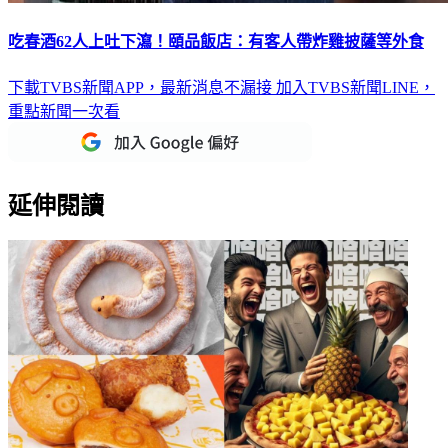
吃春酒62人上吐下瀉！頤品飯店：有客人帶炸雞披薩等外食
下載TVBS新聞APP，最新消息不漏接
加入TVBS新聞LINE，
重點新聞一次看
延伸閱讀