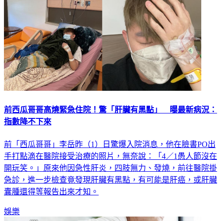
前西瓜哥哥高燒緊急住院！驚「肝臟有黑點」 曝最新病況：
指數降不下來
前「西瓜哥哥」李岳昨（1）日驚爆入院消息，他在臉書PO出
手打點滴在醫院接受治療的照片，無奈說：「4／1愚人節沒在
開玩笑。」原來他因急性肝炎，四肢無力、發燒，前往醫院掛
急診，進一步檢查竟發現肝臟有黑點，有可能是肝癌，或肝臟
囊腫還得等報告出來才知。
娛樂