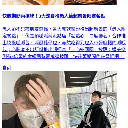
快趁期間內搶吃！3大速食推愚人節超應景限定餐點
愚人節不只被朋友惡搞，各大餐飲紛紛推出超應景的「愚人限
定餐點」！像是頂呱呱與港點店「點點心」二度聯名，合作推
出膨風呱呱包、消風豬仔包，竟然吃得到包入Ｑ彈麻糬的呱呱
包；必勝客不出所料推出超逼真「芝心蛇圈圈」披薩；達美樂
則有3倍量的金鑽鳳梨夏威夷披薩，快趁著期間內來嘗鮮吧！
食尚