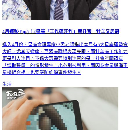
4月運勢Top5！2星座「工作運旺炸」等升官 牡羊又居冠
進入4月份，星座命理專家小孟老師指出本月有5大星座運勢會
大旺，尤其天蠍座、巨蟹座職場表現亮眼，而牡羊座工作能力
更是引人注目。不過大眾需要特別注意的是，社會氛圍恐有
「博取聲量」的情形發生，小心別被利用，而因為金星與海王
星接近合相，也要嚴防詐騙事件發生。
生活