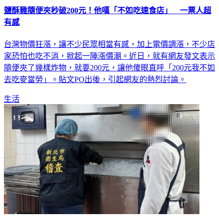
鹽酥雞隨便夾秒破200元！他嘆「不如吃速食店」 一票人超
有感
台灣物價狂漲，讓不少民眾相當有感，加上電價調漲，不少店
家恐怕也吃不消，掀起一陣漲價潮。近日，就有網友發文表示
隨便夾了幾樣炸物，就要200元，讓他傻眼直呼「200元我不如
去吃麥當勞」。貼文PO出後，引起網友的熱烈討論。
生活