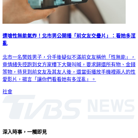
遭嗆性無能氣炸！北市男公開播「前女友交疊片」：看她多淫
亂
北市一名樊姓男子，分手後疑似不滿前女友稱他「性無能」，
竟情緒失控跑到女方家樓下大聲叫喊，要求歸還所有物、金錢
等物，待見到前女友及其友人後，還當街播放手機裡兩人的性
愛影片，揚言「讓你們看看她有多淫亂」。
社會
深入時事，一觸即見