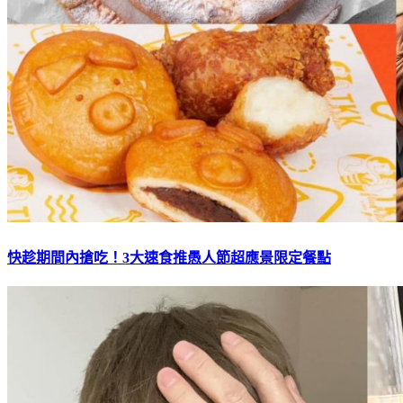
快趁期間內搶吃！3大速食推愚人節超應景限定餐點