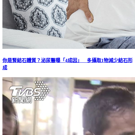
你是腎結石體質？泌尿醫曝「4成因」 多攝取1物減少結石形
成