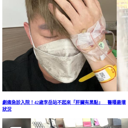
劇痛急診入院！42歲李岳站不起來「肝臟有黑點」 醫曝最壞
狀況