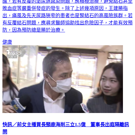
醒，若有反覆的泌尿道感染問題，應積極治療，避免結石甚至
敗血症等嚴重併發症的發生。除了上述幾項原因，王建勝指
出，痛風及先天尿路狹窄的患者也是腎結石的高風險族群。若
有反覆結石問題，應尋求醫師協助找出危險因子，才能有效預
防，因為預防總是勝於治療。
健康
快訊／前女主播買長頸鹿海削三立1.5億 董事長出庭隔離訊
問