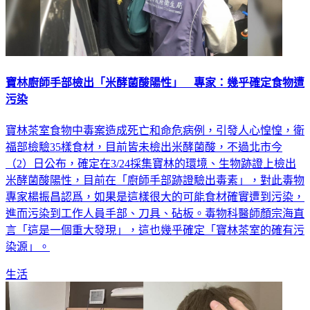
寶林廚師手部檢出「米酵菌酸陽性」 專家：幾乎確定食物遭
污染
寶林茶室食物中毒案造成死亡和命危病例，引發人心惶惶，衛
福部檢驗35樣食材，目前皆未檢出米酵菌酸，不過北市今
（2）日公布，確定在3/24採集寶林的環境、生物跡證上檢出
米酵菌酸陽性，目前在「廚師手部跡證驗出毒素」，對此毒物
專家楊振昌認爲，如果是這樣很大的可能食材確實遭到污染，
進而污染到工作人員手部、刀具、砧板。毒物科醫師顏宗海直
言「這是一個重大發現」，這也幾乎確定「寶林茶室的確有污
染源」。
生活