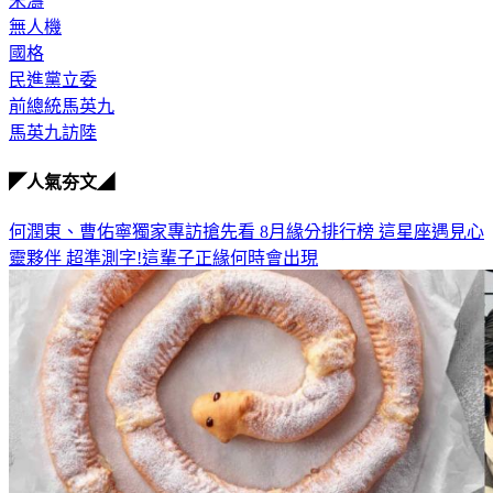
宋濤
無人機
國格
民進黨立委
前總統馬英九
馬英九訪陸
◤人氣夯文◢
何潤東、曹佑寧獨家專訪搶先看
8月緣分排行榜 這星座遇見心
靈夥伴
超準測字!這輩子正緣何時會出現