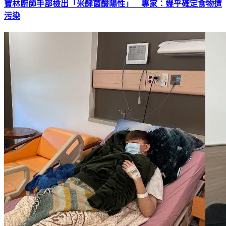
寶林廚師手部檢出「米酵菌酸陽性」 專家：幾乎確定食物遭
污染