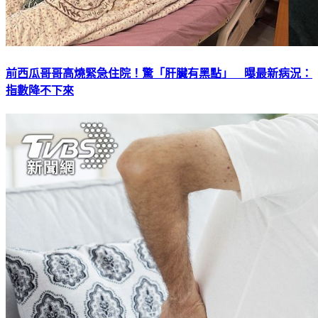
前西瓜哥哥高燒緊急住院！驚「肝臟有黑點」 曝最新病況：
指數降不下來