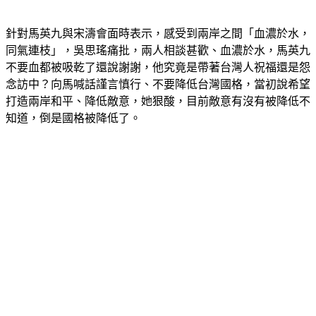
針對馬英九與宋濤會面時表示，感受到兩岸之間「血濃於水，
同氣連枝」，吳思瑤痛批，兩人相談甚歡、血濃於水，馬英九
不要血都被吸乾了還說謝謝，他究竟是帶著台灣人祝福還是怨
念訪中？向馬喊話謹言慎行、不要降低台灣國格，當初說希望
打造兩岸和平、降低敵意，她狠酸，目前敵意有沒有被降低不
知道，倒是國格被降低了。