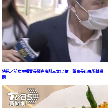
快訊／前女主播買長頸鹿海削三立1.5億 董事長出庭隔離訊
問