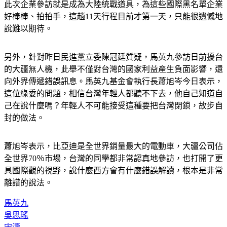
此次企業參訪就是成為大陸統戰道具，為這些國際黑名單企業
好棒棒、拍拍手，這趟11天行程目前才第一天，只能很遺憾地
說難以期待。
另外，針對昨日民進黨立委陳冠廷質疑，馬英九參訪日前擾台
的大疆無人機，此舉不僅對台灣的國家利益產生負面影響，還
向外界傳遞錯誤訊息。馬英九基金會執行長蕭旭岑今日表示，
這位綠委的問題，相信台灣年輕人都聽不下去，他自己知道自
己在說什麼嗎？年輕人不可能接受這種要把台灣閉鎖，故步自
封的做法。
蕭旭岑表示，比亞迪是全世界銷量最大的電動車，大疆公司佔
全世界70％市場，台灣的同學都非常認真地參訪，也打開了更
具國際觀的視野，說什麼西方會有什麼錯誤解讀，根本是非常
離譜的說法。
馬英九
吳思瑤