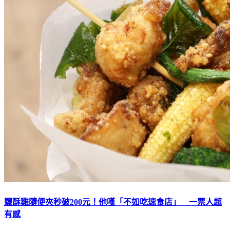
鹽酥雞隨便夾秒破200元！他嘆「不如吃速食店」 一票人超
有感