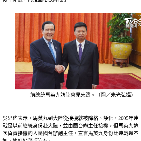
前總統馬英九訪陸會見宋濤。（圖／朱光弘攝）
吳思瑤表示，馬英九到大陸從接機就被降格、矮化，2005年連
戰是以前總統身份赴大陸，並由國台辦主任接機，但馬英九這
次負責接機的人是國台辦副主任，直言馬英九身份比連戰還不
如，連紅地毯都沒有。