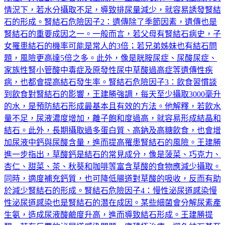
情況下，若水分攝取不足，導致排尿量減少，就容易誘發腎結
石的形成。腎結石危險因子2：遺傳除了季節因素，遺傳也是
腎結石的重要成因之一。一般而言，若父母有腎結石病史，子
女罹患結石的機率可能是常人的3倍；若兄弟姊妹也有結石問
題，風險更高達5倍之多。此外，像是胱胺尿症、尿酸尿症、
家族性腎小管酸中毒症及原發性尿中草酸過高症等遺傳性疾
病，也都會提高結石發生率。腎結石危險因子3：飲食習慣談
到飲食對腎結石的影響，王建勝強調，每天至少攝取3000毫升
的水，是預防結石形成最基本且有效的方法。他解釋，若飲水
量不足，尿液濃度增加，離子飽和度過高，就容易形成結晶和
結石。此外，長期攝取過多蛋白質、高鈉及高糖飲食，也會增
加尿液中鈣與尿酸含量，進而提高罹患腎結石的風險。王建勝
進一步指出，草酸鈣是結石的常見成分，像是菠菜、巧克力、
杏仁、甜菜、茶、秋葵和咖啡等富含草酸的食物應減少攝取。
同時，適度補充鈣質，也可降低腸道對草酸的吸收，反而有助
於減少腎結石的形成。腎結石危險因子4：慢性泌尿道感染慢
性泌尿道感染也是腎結石的潛在成因。某些細菌會分解尿素產
生氨，造成尿液酸鹼度升高，進而導致結石形成。王建勝提