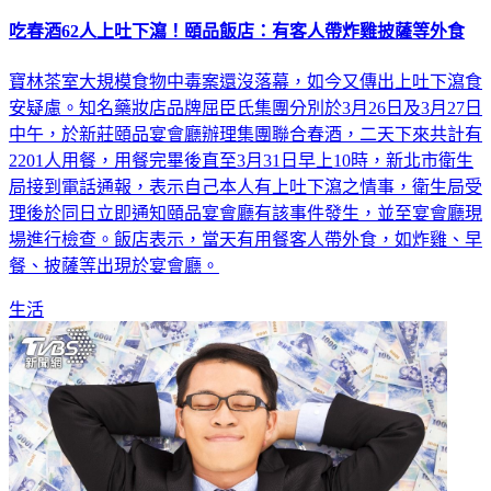
吃春酒62人上吐下瀉！頤品飯店：有客人帶炸雞披薩等外食
寶林茶室大規模食物中毒案還沒落幕，如今又傳出上吐下瀉食
安疑慮。知名藥妝店品牌屈臣氏集團分別於3月26日及3月27日
中午，於新莊頤品宴會廳辦理集團聯合春酒，二天下來共計有
2201人用餐，用餐完畢後直至3月31日早上10時，新北市衛生
局接到電話通報，表示自己本人有上吐下瀉之情事，衛生局受
理後於同日立即通知頤品宴會廳有該事件發生，並至宴會廳現
場進行檢查。飯店表示，當天有用餐客人帶外食，如炸雞、早
餐、披薩等出現於宴會廳。
生活