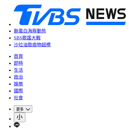
颱風白海豚動態
SBS歌謠大戰
沙拉油致癌物超標
首頁
即時
生活
政治
娛樂
國際
社會
更多