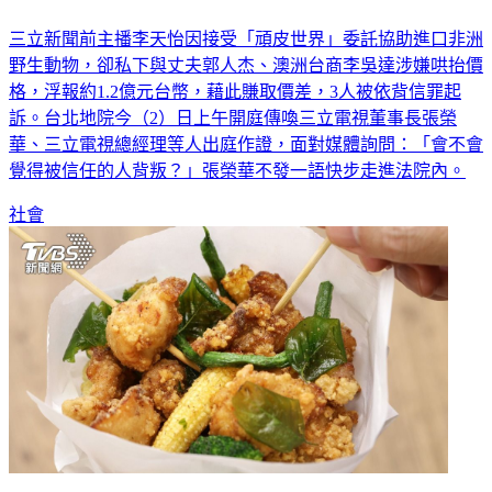
三立新聞前主播李天怡因接受「頑皮世界」委託協助進口非洲
野生動物，卻私下與丈夫郭人杰、澳洲台商李吳達涉嫌哄抬價
格，浮報約1.2億元台幣，藉此賺取價差，3人被依背信罪起
訴。台北地院今（2）日上午開庭傳喚三立電視董事長張榮
華、三立電視總經理等人出庭作證，面對媒體詢問：「會不會
覺得被信任的人背叛？」張榮華不發一語快步走進法院內。
社會