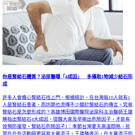
你是腎結石體質？泌尿醫曝「4成因」 多攝取1物減少結石形
成
許多人會擔心腎結石找上門，根據統計，在台灣每10人就有1
人是腎結石患者，而坊間也流傳不少關於腎結石的傳言。究竟
腎結石是怎麼形成的？高雄博田國際醫院泌尿科主治醫師王建
勝指出腎結石4大成因，提醒大家及早揪出危險因子，才能有
效預防復發。腎結石危險因子1：季節台灣夏天高溫悶熱，民
眾在戶外活動時更容易大量流汗。王建勝表示，在大量流汗的