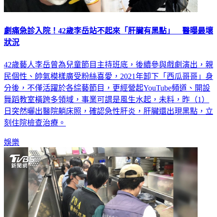
劇痛急診入院！42歲李岳站不起來「肝臟有黑點」 醫曝最壞
狀況
42歲藝人李岳曾為兒童節目主持班底，後續參與戲劇演出，親
民個性、帥氣模樣廣受粉絲喜愛，2021年卸下「西瓜哥哥」身
分後，不僅活躍於各綜藝節目，更經營起YouTube頻道、開設
舞蹈教室橫跨多領域，事業可謂是風生水起，未料，昨（1）
日突然曬出醫院躺床照，確認急性肝炎，肝臟還出現黑點，立
刻住院檢查治療。
娛樂