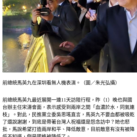
前總統馬英九在深圳看無人機表演。（圖／朱光弘攝）
前總統馬英九最近展開一連11天訪陸行程，昨（1）晚也與國
台辦主任宋濤會面，表示感受到兩岸之間「血濃於水，同氣連
枝」。對此，民進黨立委吳思瑤直言，馬英九不要血都被吸乾
了還說謝謝，到底是帶著台灣人祝福還是怨念訪中？她也怒
批，馬說希望打造兩岸和平、降低敵意，目前敵意有沒有被降
低不知道，倒是國格被降低了。