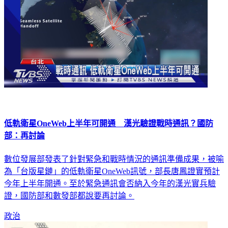
低軌衛星OneWeb上半年可開通 漢光驗證戰時通訊？國防
部：再討論
數位發展部發表了針對緊急和戰時情況的通訊準備成果，被喻
為「台版星鏈」的低軌衛星OneWeb訊號，部長唐鳳證實預計
今年上半年開通。至於緊急通訊會否納入今年的漢光實兵驗
證，國防部和數發部都說要再討論。