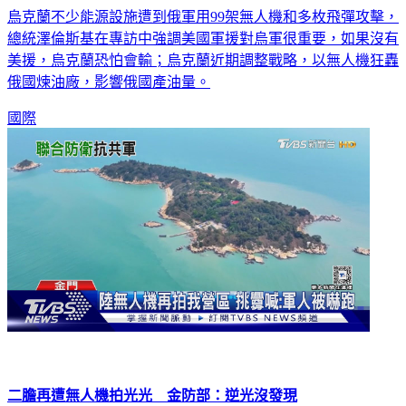
烏克蘭不少能源設施遭到俄軍用99架無人機和多枚飛彈攻擊，
總統澤倫斯基在專訪中強調美國軍援對烏軍很重要，如果沒有
美援，烏克蘭恐怕會輸；烏克蘭近期調整戰略，以無人機狂轟
俄國煉油廠，影響俄國產油量。
國際