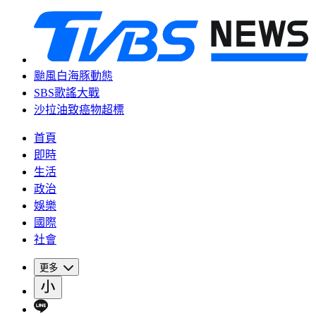
颱風白海豚動態
SBS歌謠大戰
沙拉油致癌物超標
首頁
即時
生活
政治
娛樂
國際
社會
更多