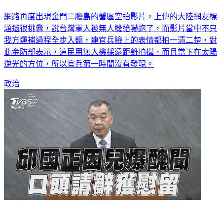
二膽再遭無人機拍光光 金防部：逆光沒發現
網路再度出現金門二膽島的營區空拍影片，上傳的大陸網友標
題還很挑釁，說台灣軍人被無人機給嚇跑了，而影片當中不只
我方運補過程全步入鏡，連官兵臉上的表情都拍一清二楚，對
此金防部表示，這民用無人機採遠距離拍攝，而且當下在太陽
逆光的方位，所以官兵第一時間沒有發現。
政治