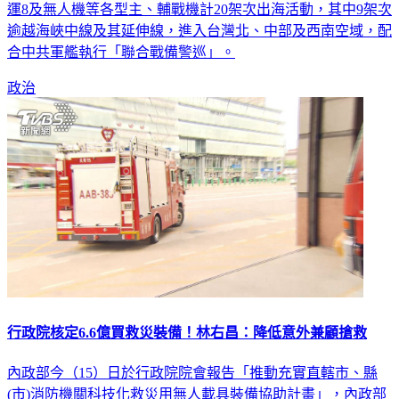
國防部表示，自昨天晚間7時30分起，陸續偵獲中共蘇愷30、
運8及無人機等各型主、輔戰機計20架次出海活動，其中9架次
逾越海峽中線及其延伸線，進入台灣北、中部及西南空域，配
合中共軍艦執行「聯合戰備警巡」。
政治
行政院核定6.6億買救災裝備！林右昌：降低意外兼顧搶救
內政部今（15）日於行政院院會報告「推動充實直轄市、縣