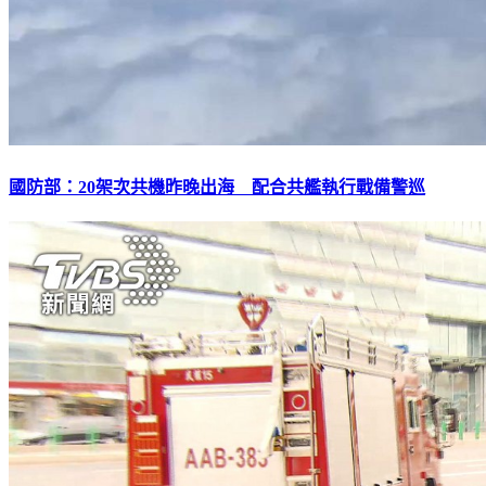
國防部：20架次共機昨晚出海 配合共艦執行戰備警巡