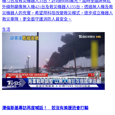
(114-118年)，114年起將陸續協助地方購置紅外線熱顯像無人
機72台及救災機器人33台，計4億6080萬元。屆時全國將有紅
外線熱顯像無人機421台及救災機器人155台，透過無人機及救
災機器人的充實，希望用科技改變救災模式，逐步成立機器人
救災車隊，更全面守護消防人員安全。
生活
澤倫斯基專訪再度喊話！ 若沒有美援恐會打輸