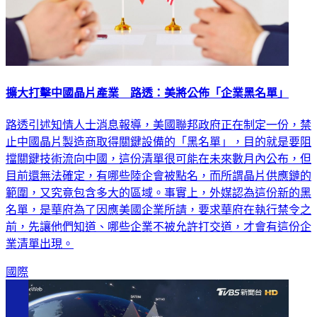
擴大打擊中國晶片產業 路透：美將公佈「企業黑名單」
路透引述知情人士消息報導，美國聯邦政府正在制定一份，禁
止中國晶片製造商取得關鍵設備的「黑名單」，目的就是要阻
擋關鍵技術流向中國，這份清單很可能在未來數月內公布，但
目前還無法確定，有哪些陸企會被點名，而所謂晶片供應鏈的
範圍，又究竟包含多大的區域。事實上，外媒認為這份新的黑
名單，是華府為了因應美國企業所請，要求華府在執行禁令之
前，先讓他們知道、哪些企業不被允許打交道，才會有這份企
業清單出現。
國際