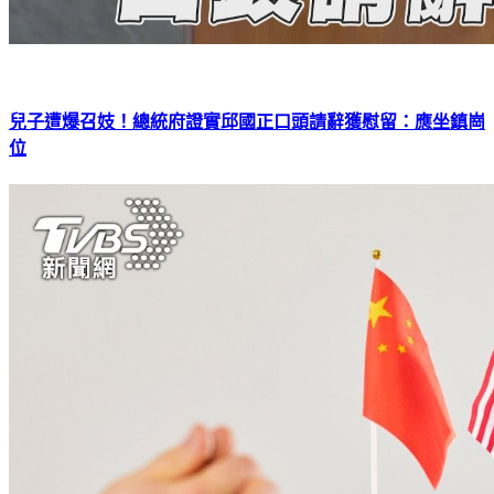
兒子遭爆召妓！總統府證實邱國正口頭請辭獲慰留：應坐鎮崗
位