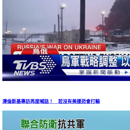
澤倫斯基專訪再度喊話！ 若沒有美援恐會打輸