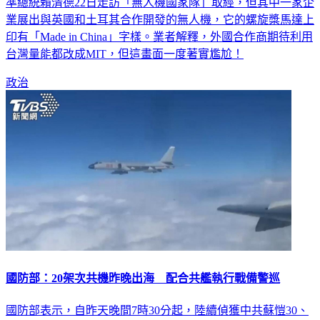
準總統賴清德22日走訪「無人機國家隊」取經，但其中一家企
業展出與英國和土耳其合作開發的無人機，它的螺旋槳馬達上
印有「Made in China」字樣。業者解釋，外國合作商期待利用
台灣量能都改成MIT，但這畫面一度著實尷尬！
政治
國防部：20架次共機昨晚出海 配合共艦執行戰備警巡