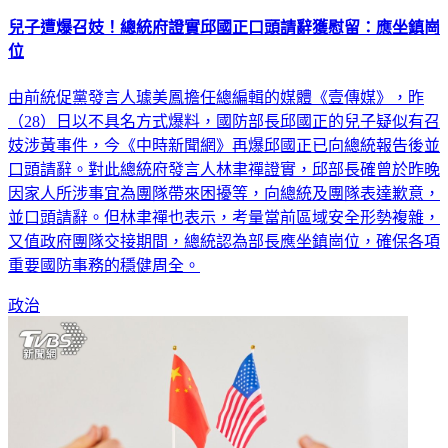
兒子遭爆召妓！總統府證實邱國正口頭請辭獲慰留：應坐鎮崗
位
由前統促黨發言人璩美鳳擔任總編輯的媒體《壹傳媒》，昨
（28）日以不具名方式爆料，國防部長邱國正的兒子疑似有召
妓涉黃事件，今《中時新聞網》再爆邱國正已向總統報告後並
口頭請辭。對此總統府發言人林聿禪證實，邱部長確曾於昨晚
因家人所涉事宜為團隊帶來困擾等，向總統及團隊表達歉意，
並口頭請辭。但林聿禪也表示，考量當前區域安全形勢複雜，
又值政府團隊交接期間，總統認為部長應坐鎮崗位，確保各項
重要國防事務的穩健周全。
政治