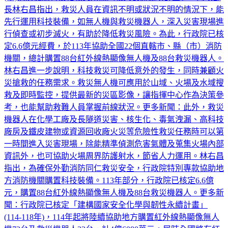
(市)消防機關科技化救災用無人載具裝備協助計畫」，內政部
長林右昌指出，救災人員在資訊不明或狀況不明的情況下，能
先行運用科技裝備，如無人機與救災機器人，深入災害現場進
行偵查或初步滅火，有助於降低救災風險。為此，行政院已核
定6.6億元經費，於113年協助全國22個直轄市、縣（市）消防
機關，總計購置88台紅外線熱顯像無人機及88台救災機器人。
林右昌進一步說明，科技救災可降低意外的發生，同時兼顧火
災搶救的任務需求。救災無人機可應用於山域、火場及水域搜
救及即時監控，提供最新的災區影像，讓指揮中心作為決策參
考，也能幫助救難人員掌握前線狀況。更多新聞：此外，救災
機器人在化學工廠及長隧道災害、核生化、毒氣洩漏、高科技
廠房及鐵皮建物或資源回收廠火災等危險性救災任務時可以第
一時間進入災害現場，除能精準偵測危害氣體及蒐集火場內部
資訊外，也可協助火場周界防護射水，節省人力運用。林右昌
指出，為確保外勤消防同仁救災安全，行政院特別專款協助地
方消防機關購置科技裝備。113年部分，行政院已核定6.6億
元，購置88台紅外線熱顯像無人機及88台救災機器人。更多新
聞：行政院已核定「建構國家安全化學與韌性永續計畫」