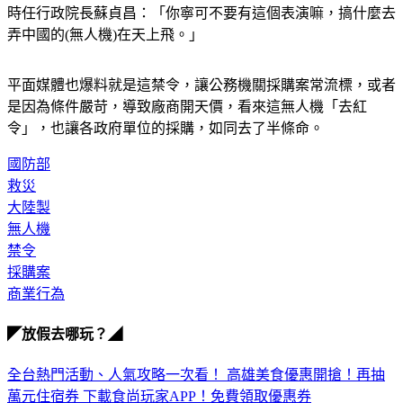
時任行政院長蘇貞昌：「你寧可不要有這個表演嘛，搞什麼去
弄中國的(無人機)在天上飛。」
平面媒體也爆料就是這禁令，讓公務機關採購案常流標，或者
是因為條件嚴苛，導致廠商開天價，看來這無人機「去紅
令」，也讓各政府單位的採購，如同去了半條命。
國防部
救災
大陸製
無人機
禁令
採購案
商業行為
◤放假去哪玩？◢
全台熱門活動、人氣攻略一次看！
高雄美食優惠開搶！再抽