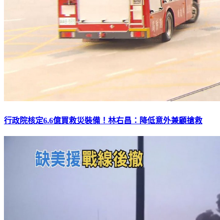
行政院核定6.6億買救災裝備！林右昌：降低意外兼顧搶救