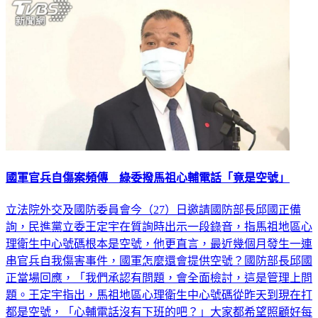
政治
國軍官兵自傷案頻傳 綠委撥馬祖心輔電話「竟是空號」
立法院外交及國防委員會今（27）日邀請國防部長邱國正備
詢，民進黨立委王定宇在質詢時出示一段錄音，指馬祖地區心
理衛生中心號碼根本是空號，他更直言，最近幾個月發生一連
串官兵自我傷害事件，國軍怎麼還會提供空號？國防部長邱國
正當場回應，「我們承認有問題，會全面檢討，這是管理上問
題。王定宇指出，馬祖地區心理衛生中心號碼從昨天到現在打