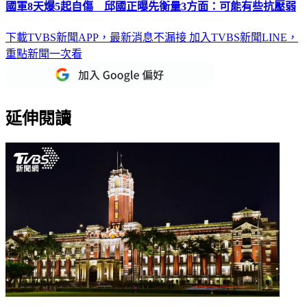
國軍8天爆5起自傷 邱國正曝先衡量3方面：可能有些抗壓弱
下載TVBS新聞APP，最新消息不漏接
加入TVBS新聞LINE，
重點新聞一次看
延伸閱讀