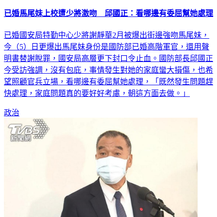
已婚馬尾妹上校遭少將激吻 邱國正：看哪邊有委屈幫她處理
已婚國安局特勤中心少將謝靜華2月被爆出街邊強吻馬尾妹，
今（5）日更爆出馬尾妹身份是國防部已婚高階軍官，還用聲
明書替謝脫罪，國安局高層更下封口令止血。國防部長邱國正
今受訪強調，沒有包庇，事情發生對她的家庭蠻大損傷，也希
望照顧官兵立場，看哪邊有委屈幫她處理，「既然發生問題趕
快處理，家庭問題真的要好好考慮，朝這方面去做。」
政治