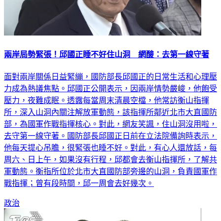
兩岸局勢緊張！邱國正睡不好住山洞 網酸：去第一線守著
面對兩岸關係日益緊繃，國防部長邱國正的日常生活和心理壓
力成為熱議焦點。邱國正公開表示，因兩岸情勢嚴峻，他飽受
壓力，夜難成眠。透露每當周末清晨空檔，他常訪衡山指揮
所，深入山洞內關注解放軍動態，該指揮所鄰近北市大直國防
部，為國軍作戰指揮核心。對此，網友笑諷，住山洞沒用啦，
去守第一線守著。國防部長邱國正日前在立法院備詢時表示，
他每天提心吊膽，很緊張也睡不好。對此，有心人還放話，每
周六、日上午，如果沒有行程，邱都會去衡山指揮所，了解共
軍動態。衡指所位於北市大直國防部旁邊的山洞，負責國軍作
戰指揮；曾有段時間，邱一周會去好幾次。
政治