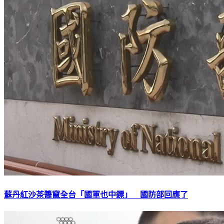
蘇丹紅沙茶醬竄全台「國軍也中鏢」 國防部回應了