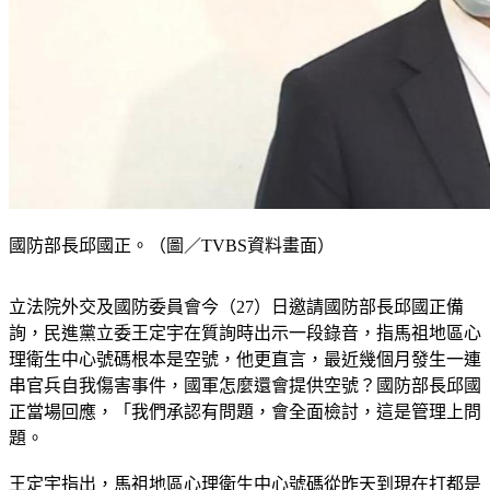
國防部長邱國正。（圖／TVBS資料畫面）
立法院外交及國防委員會今（27）日邀請國防部長邱國正備
詢，民進黨立委王定宇在質詢時出示一段錄音，指馬祖地區心
理衛生中心號碼根本是空號，他更直言，最近幾個月發生一連
串官兵自我傷害事件，國軍怎麼還會提供空號？國防部長邱國
正當場回應，「我們承認有問題，會全面檢討，這是管理上問
題。
王定宇指出，馬祖地區心理衛生中心號碼從昨天到現在打都是