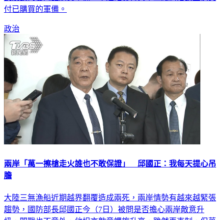
付已購買的軍備。
政治
兩岸「萬一擦槍走火誰也不敢保證」 邱國正：我每天提心吊
膽
大陸三無漁船近期越界翻覆造成兩死，兩岸情勢有越來越緊張
趨勢，國防部長邱國正今（7日）被問是否擔心兩岸敵意升