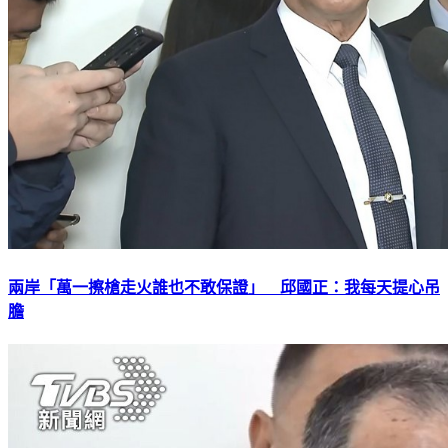
兩岸「萬一擦槍走火誰也不敢保證」 邱國正：我每天提心吊
膽