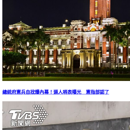
總統府憲兵自戕爆內幕！逼人哨表曝光 憲指部認了