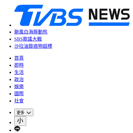
颱風白海豚動態
SBS歌謠大戰
沙拉油致癌物超標
首頁
即時
生活
政治
娛樂
國際
社會
更多