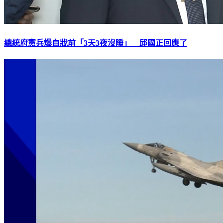
總統府憲兵爆自戕前「3天3夜沒睡」 邱國正回應了