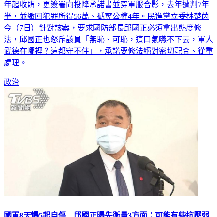
年起收賄，更簽署向投降承諾書並穿軍服合影，去年遭判7年
半，並繳回犯罪所得56萬、褫奪公權4年。民進黨立委林楚茵
今（7日）針對該案，要求國防部長邱國正必須拿出態度修
法，邱國正也怒斥該員「無恥、可恥，這口氣嚥不下去，軍人
武德在哪裡？這都守不住」，承諾要修法絕對密切配合、從重
處理。
政治
國軍8天爆5起自傷 邱國正曝先衡量3方面：可能有些抗壓弱