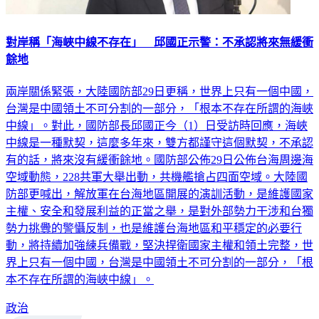
對岸稱「海峽中線不存在」 邱國正示警：不承認將來無緩衝
餘地
兩岸關係緊張，大陸國防部29日更稱，世界上只有一個中國，
台灣是中國領土不可分割的一部分，「根本不存在所謂的海峽
中線」。對此，國防部長邱國正今（1）日受訪時回應，海峽
中線是一種默契，這麼多年來，雙方都謹守這個默契，不承認
有的話，將來沒有緩衝餘地。國防部公佈29日公佈台海周邊海
空域動態，228共軍大舉出動，共機艦搶占四面空域。大陸國
防部更喊出，解放軍在台海地區開展的演訓活動，是維護國家
主權、安全和發展利益的正當之舉，是對外部勢力干涉和台獨
勢力挑釁的警懾反制，也是維護台海地區和平穩定的必要行
動，將持續加強練兵備戰，堅決捍衛國家主權和領土完整，世
界上只有一個中國，台灣是中國領土不可分割的一部分，「根
本不存在所謂的海峽中線」。
政治