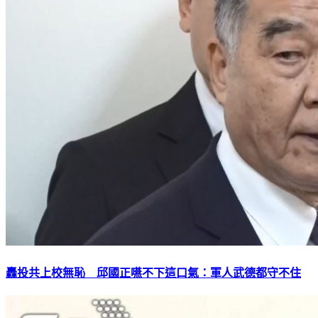
轟投共上校無恥 邱國正嚥不下這口氣：軍人武德都守不住