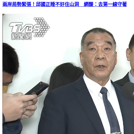
兩岸局勢緊張！邱國正睡不好住山洞 網酸：去第一線守著