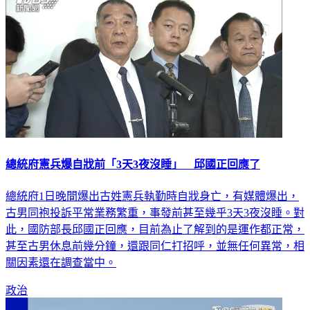
總統府憲兵爆自戕前「3天3夜沒睡」 邱國正回應了
總統府1日晚間爆出古姓憲兵執勤時自戕身亡，有媒體爆出，
古男同袍投訴平常業務繁重，事發前甚至幾乎3天3夜沒睡。對
此，國防部長邱國正回應，目前為止了解到的是運作都正常，
甚至古男休息前幾分鐘，還跟同仁打招呼，並無任何異常，相
關因素還在調查當中。
政治