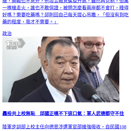
級，開戰也不意外，他坦言敵意螺旋升高，雖然再克制，但萬
一擦槍走火，誰也不敢保證，被問怎麼看兩岸都不會打，睡得
好嗎？需要吃藥嗎？邱則回自己每天提心吊膽，「但沒有到吃
藥的程度，我才不需要。」
政治
轟投共上校無恥 邱國正嚥不下這口氣：軍人武德都守不住
陸軍步訓部上校主任向德恩涉遭軍官邵維強吸收，自民國108