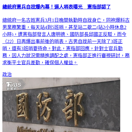
總統府憲兵自戕爆內幕！逼人哨表曝光 憲指部認了
總統府一名古姓憲兵3月1日晚間執勤時自戕身亡，同袍爆料古
男業務繁重，每天站4到5班哨，甚至站二歇二(站2小時休息2
小時)，遭憲指部發言人唐明德、國防部長邱國正反駁，而今
（22）日再爆出事前後的哨表，古男自戕前一天除了3班正
哨，還有3班哨要待命。對此，憲指部回應，針對士官兵勤
務，因人力狀況需精進調配之處，憲指部正進行審視研討，務
求衡平士官兵差勤，確保個人權益。
政治