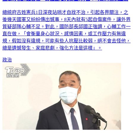
總統府古姓憲兵1日深夜站哨才自戕不治，引起各界關注，之
後幾天國軍又紛紛傳出憾事，8天內就有5起自傷案件，讓外界
質疑部隊心輔不足。對此，國防部長邱國正強調，心輔工作一
直在做，「會衡量身心狀況、感情因素，或工作壓力有無違
規，假如沒有違規，可能有些人抗壓比較弱，絕不會去怪他，
總是遺憾發生、家庭悲劇，強化方法是這樣」。
政治