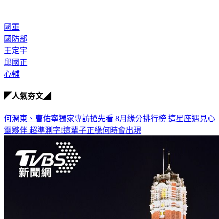
國軍
國防部
王定宇
邱國正
心輔
◤人氣夯文◢
何潤東、曹佑寧獨家專訪搶先看
8月緣分排行榜 這星座遇見心
靈夥伴
超準測字!這輩子正緣何時會出現