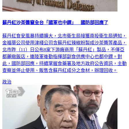
蘇丹紅沙茶醬竄全台「國軍也中鏢」 國防部回應了
蘇丹紅食安風暴持續擴大，北市衛生局接獲南投衛生局通知，
金福華公司使用津棧公司含蘇丹紅辣椒粉製成沙茶醬等產品，
北市昨（11）日公布8家下游廠商用「蘇丹紅」製品，不僅亞
都麗緻飯店，連陸軍後勤指揮部副食供應中心也都中鏢。對
此，國防部回應，持續掌握食藥署及地方政府公告資訊，主動
查察並停止使用、販售含蘇丹紅成分之食材，辦理回收。
政治