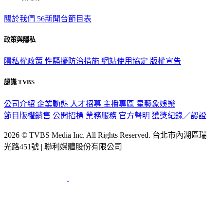
關於我們
56新聞台節目表
政策與隱私
隱私權政策
性騷擾防治措施
網站使用協定
版權宣告
認識 TVBS
公司介紹
企業動態
人才招募
主播專區
星藝象娛樂
節目版權銷售
公開招標
業務服務
官方聲明
獲獎紀錄／認證
2026 © TVBS Media Inc. All Rights Reserved. 台北市內湖區瑞
光路451號 | 聯利媒體股份有限公司