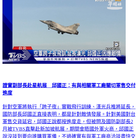
證實副部長赴星航展 邱國正：有與相關軍工廠關切軍售交付
進度
針對空軍將執行「跨子夜」實戰飛行訓練、漢光兵推將延長，
國防部長邱國正直接表明，都是針對敵情發展。針對美國對台
軍售交貨延宕，邱國正說都按進度走，但被問及國防副部長2
月被TVBS直擊赴新加坡航展，期間會晤國外軍火商，邱國正
說沒談到要向誰購買軍備，不過確實有與軍工廠商洽談盡快交