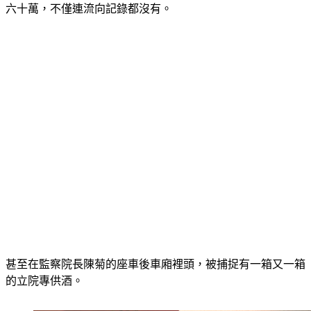
948瓶酒，通通集中在任期最後一個月送，換算價格超過一百
六十萬，不僅連流向記錄都沒有。
甚至在監察院長陳菊的座車後車廂裡頭，被捕捉有一箱又一箱
的立院專供酒。