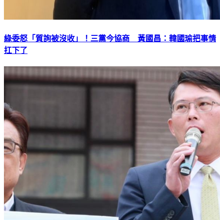
綠委怒「質詢被沒收」！三黨今協商 黃國昌：韓國瑜把事情
扛下了