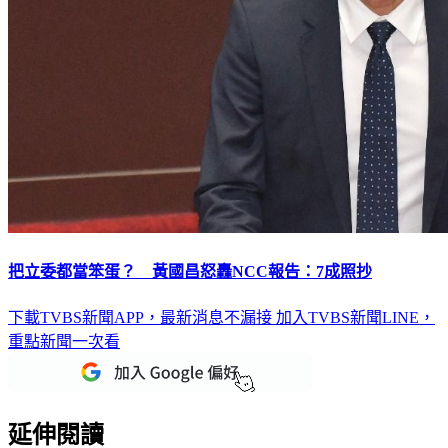
把立委都當笨蛋？ 黃國昌怒轟NCC報告：7成照抄
下載TVBS新聞APP，最新消息不漏接
加入TVBS新聞LINE，
重點新聞一次看