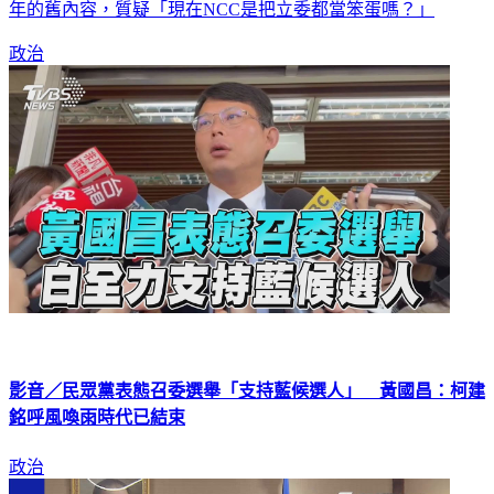
告1萬3千字的內容，竟然有超過9300字以上是「完全照抄」去
年的舊內容，質疑「現在NCC是把立委都當笨蛋嗎？」
政治
影音／民眾黨表態召委選舉「支持藍候選人」 黃國昌：柯建
銘呼風喚雨時代已結束
政治