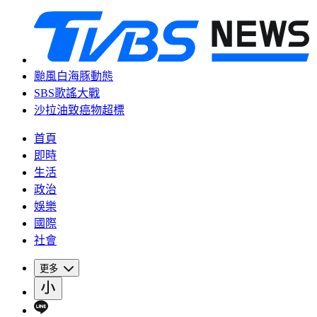
颱風白海豚動態
SBS歌謠大戰
沙拉油致癌物超標
首頁
即時
生活
政治
娛樂
國際
社會
更多