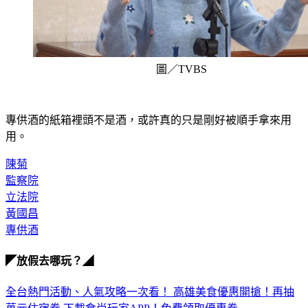
圖／TVBS
專供酒的紙箱裡頭不是酒，或許真的只是剛好被順手拿來用
用。
陳菊
監察院
立法院
黃國昌
專供酒
◤放假去哪玩？◢