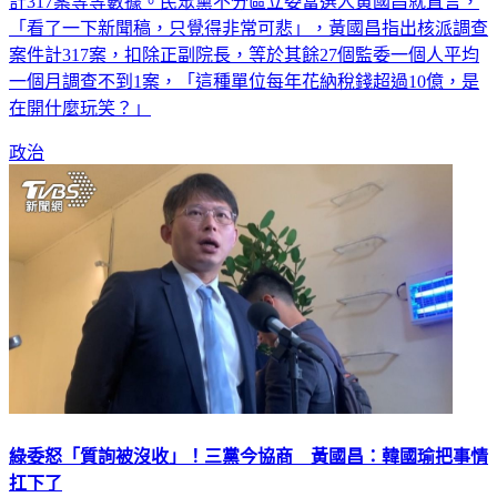
監察院昨（18）日公布112年度檢討報告，並公布調查成果共
計317案等等數據。民眾黨不分區立委當選人黃國昌就直言，
「看了一下新聞稿，只覺得非常可悲」，黃國昌指出核派調查
案件計317案，扣除正副院長，等於其餘27個監委一個人平均
一個月調查不到1案，「這種單位每年花納稅錢超過10億，是
在開什麼玩笑？」
政治
綠委怒「質詢被沒收」！三黨今協商 黃國昌：韓國瑜把事情