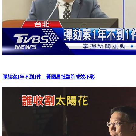
彈劾案1年不到1件 黃國昌批監院成效不彰