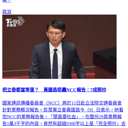
義、應該廢除，但現在監察院仍然編列大筆的預算進行地方巡
察。
政治
把立委都當笨蛋？ 黃國昌怒轟NCC報告：7成照抄
國家通訊傳播委員會（NCC）將於11日赴立法院交通委員會
針對業務概況報告。民眾黨立委黃國昌今（9）日表示，他看
完NCC的業務報告後，「簡直要吐血」，在整份29頁業務報