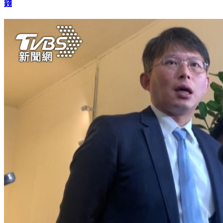
批監察院檢討報告可悲 黃國昌揭數據：每年還花逾10億納稅
錢