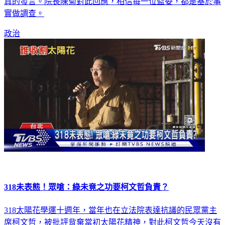
不到1件，還翻出過往李俊俋當立委時，曾質疑監委根本不認
真的發言。院長陳菊對此回應，相信每一位監委，都是基於事
實做調查。
政治
318未表態！眾嗆：綠未竟之功要柯文哲負責？
318太陽花學運十週年，當年也在立法院表達抗議的民眾黨主