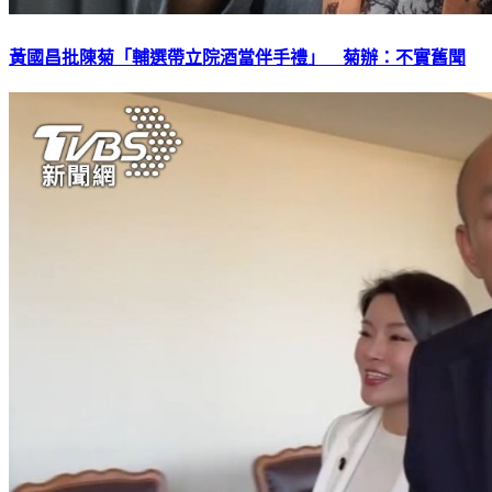
黃國昌批陳菊「輔選帶立院酒當伴手禮」 菊辦：不實舊聞