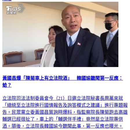
政治
黃國昌爆「陳菊車上有立法院酒」 韓國瑜聽聞第一反應：
蛤？
立法院司法法制委員會今（21）日邀立法院秘書長周萬來就
「總統至立法院進行國情報告及詢答模式之建議」進行專題報
告。民眾黨立委黃國昌質詢時爆料，指監察院長陳菊跑去高雄
輔選已經很扯了，車上的「輔選伴手禮」竟然是立法院專供