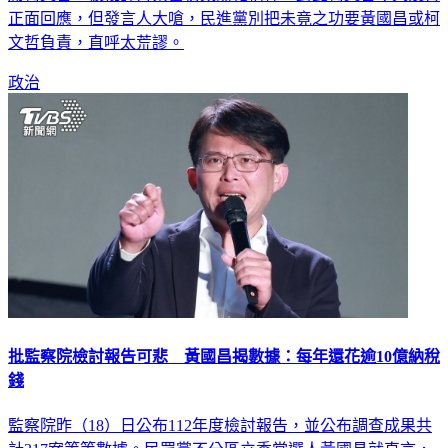
席柯文哲，被批評背棄當初太陽花精神，對此柯文哲今天沒有
正面回應，但發言人大嗆，民進黨別把未竟之功要黃國昌或柯
文哲負責，直呼太荒謬。
政治
批監察院檢討報告可悲 黃國昌揭數據：每年還花逾10億納稅
錢