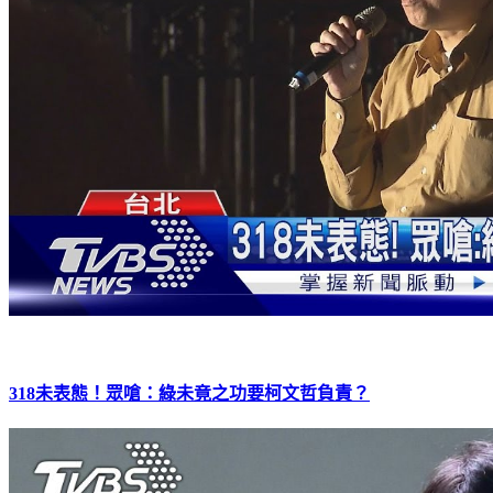
318未表態！眾嗆：綠未竟之功要柯文哲負責？