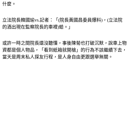
輔選過程怎會帶著整箱立院酒，連立法院長韓國瑜聽到都說蛤
什麼。
立法院長韓國瑜vs.記者：「(院長黃國昌委員爆料)，(立法院
的酒出現在監察院長的車裡)蛤。」
或許一時之間院長還沒聽懂，事後陳菊也打破沉默，說車上物
資都是個人物品，「看到紙箱就開槍」的行為不該繼續下去，
當天是周末私人探友行程，是人身自由更跟選舉無關。