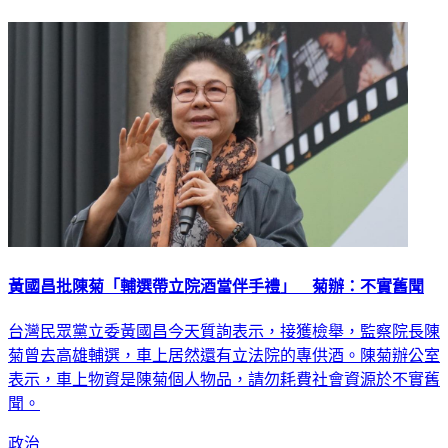
延伸閱讀
黃國昌批陳菊「輔選帶立院酒當伴手禮」 菊辦：不實舊聞
台灣民眾黨立委黃國昌今天質詢表示，接獲檢舉，監察院長陳
菊曾去高雄輔選，車上居然還有立法院的專供酒。陳菊辦公室
表示，車上物資是陳菊個人物品，請勿耗費社會資源於不實舊
聞。