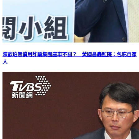
陳歐珀無償用詐騙集團座車不罰？ 黃國昌轟監院：包庇自家
人