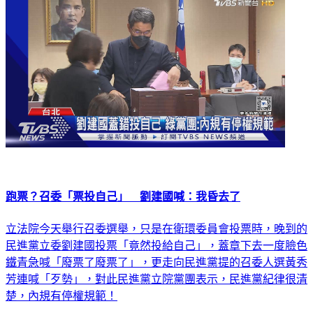
跑票？召委「票投自己」 劉建國喊：我昏去了
立法院今天舉行召委選舉，只是在衛環委員會投票時，晚到的
民進黨立委劉建國投票「竟然投給自己」，蓋章下去一度臉色
鐵青急喊「廢票了廢票了」，更走向民進黨提的召委人選黃秀
芳連喊「歹勢」，對此民進黨立院黨團表示，民進黨紀律很清
楚，內規有停權規範！