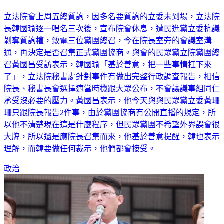
扛下了
立法院會上周五總質詢，因多名要質詢的立委未到場，立法院
長韓國瑜逐一唱名三次後，宣布院會休息，遭民進黨立委抗議
剝奪質詢權，致電三位黨團總召，今在院長室旁的會議室溝
通，再決定是否召集正式黨團協商。與會的民眾黨立院黨團總
召黃國昌受訪表示，韓國瑜「基於善意，把一些事情扛下來
了」，立法院秘書處針對事件有做出完整行政調查報告，相信
院長、秘書長會選擇適當時機跟大眾公布，不會讓議事組同仁
承受沒必要的壓力。黃國昌表示，他今天與與民眾黨立委黃珊
珊只跟院長報告2件事，由於黨團協商有公開直播的規定，所
以他不清楚現在這是什麼程序，但民眾黨團不希望外界誤會很
大牌，所以還是應院長召集而來，他基於善意提醒，韓也表示
理解，而韓要做任何裁示，他們都會接受。
政治