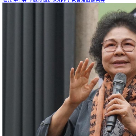
全台熱門活動、人氣攻略一次看！
高雄美食優惠開搶！再抽
萬元住宿券
下載食尚玩家APP！免費領取優惠券