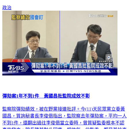
酒。隨後，立法院長韓國瑜今聽聞此事，第一反應也曝光。
政治
彈劾案1年不到1件 黃國昌批監院成效不彰
監察院彈劾績效，被在野黨接連批評。今(11)天民眾黨立委黃
國昌，質詢秘書長李俊俋指出，監院察去年彈劾案，平均一人