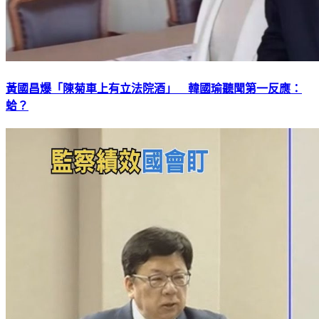
黃國昌爆「陳菊車上有立法院酒」 韓國瑜聽聞第一反應：
蛤？