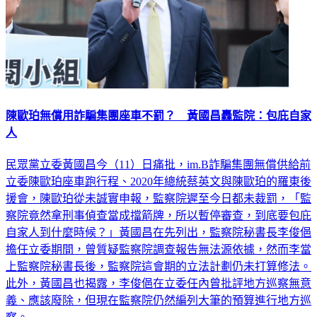
陳歐珀無償用詐騙集團座車不罰？ 黃國昌轟監院：包庇自家
人
民眾黨立委黃國昌今（11）日痛批，im.B詐騙集團無償供給前
立委陳歐珀座車跑行程、2020年總統蔡英文與陳歐珀的羅東後
援會，陳歐珀從未誠實申報，監察院遲至今日都未裁罰，「監
察院竟然拿刑事偵查當成擋箭牌，所以暫停審查，到底要包庇
自家人到什麼時候？」黃國昌在先列出，監察院秘書長李俊俋
擔任立委期間，曾質疑監察院調查報告無法源依據，然而李當
上監察院秘書長後，監察院這會期的立法計劃仍未打算修法。
此外，黃國昌也揭露，李俊俋在立委任內曾批評地方巡察無意