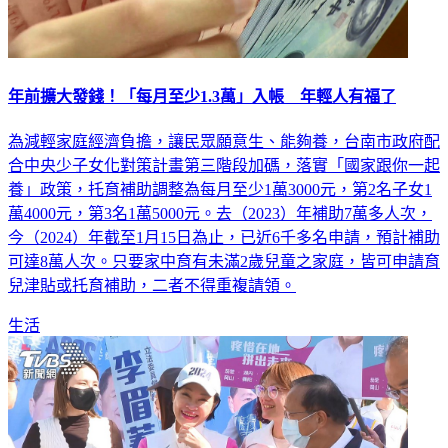
年前擴大發錢！「每月至少1.3萬」入帳 年輕人有福了
為減輕家庭經濟負擔，讓民眾願意生、能夠養，台南市政府配
合中央少子女化對策計畫第三階段加碼，落實「國家跟你一起
養」政策，托育補助調整為每月至少1萬3000元，第2名子女1
萬4000元，第3名1萬5000元。去（2023）年補助7萬多人次，
今（2024）年截至1月15日為止，已近6千多名申請，預計補助
可達8萬人次。只要家中育有未滿2歲兒童之家庭，皆可申請育
兒津貼或托育補助，二者不得重複請領。
生活