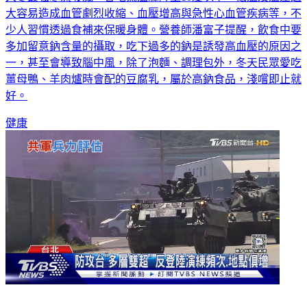
大容易造成血管劇烈收縮、血壓增高與急性心血管疾病等，不
少人習慣透過食補來保暖身體。營養師潘富子提醒，飲食中要
多加留意鈉含量的攝取，吃下過多的鈉是誘發高血壓的原因之
一，甚至會導致腦中風，除了泡麵、調理包外，冬天民眾愛吃
薑母鴨、羊肉爐時會配的豆腐乳，屬於高鈉食品，淺嚐即止就
好。
健康