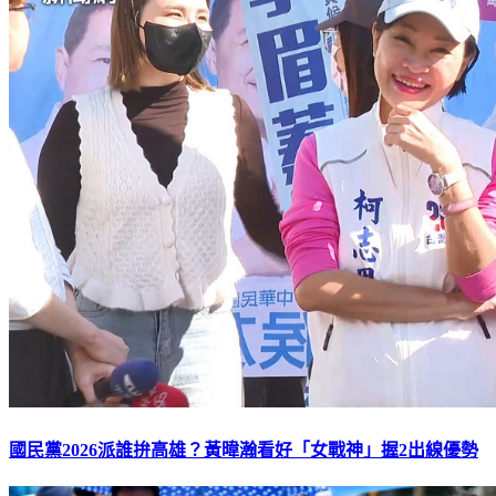
國民黨2026派誰拚高雄？黃暐瀚看好「女戰神」握2出線優勢