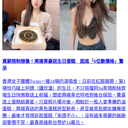
貧窮限制想像！周揚青豪送生日蛋糕 起底「6位數價格」驚
呆
香港女子團體Twins一連14場的演唱會，日前在紅館展開，第1
場恰巧碰上阿嬌（鍾欣潼）的生日，不只搭檔阿Sa率領粉絲齊
唱生日快樂歌送上祝福，閨密周揚青也特地到後台探班，驚喜
送上蛋糕給壽星。只是照片曝光後，相較於一般人會準備奶油
蛋糕，周揚青送的黑色蛋糕造型新奇，甚至被某些網友嫌棄很
醜，最後才發現這款蛋糕「來頭不小」，沒有過多華麗的裝飾
卻要價不菲，最貴高達新台幣近14萬元。