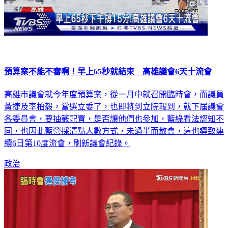
預算案不能不審啊！早上65秒就結束 高雄議會6天十流會
高雄市議會就今年度預算案，從一月中就召開臨時會，而議員
黃捷及李柏毅，當選立委了，也即將到立院報到，就下屆議會
各委員會，要抽籤配置，是否讓他們也參加，藍綠看法認知不
同，也因此藍營採清點人數方式，未過半而散會，這也導致連
續6日第10度流會，刷新議會紀錄。
政治