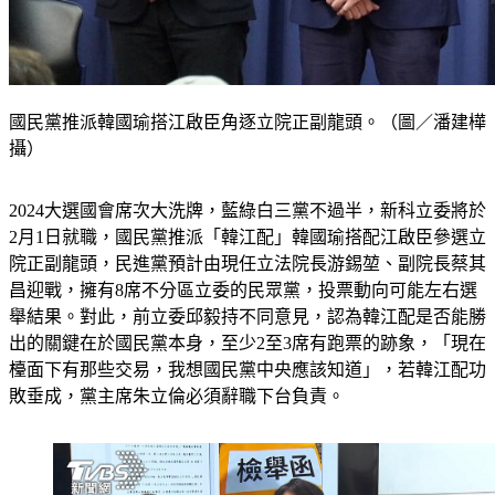
國民黨推派韓國瑜搭江啟臣角逐立院正副龍頭。（圖／潘建樺
攝）
2024大選國會席次大洗牌，藍綠白三黨不過半，新科立委將於
2月1日就職，國民黨推派「韓江配」韓國瑜搭配江啟臣參選立
院正副龍頭，民進黨預計由現任立法院長游錫堃、副院長蔡其
昌迎戰，擁有8席不分區立委的民眾黨，投票動向可能左右選
舉結果。對此，前立委邱毅持不同意見，認為韓江配是否能勝
出的關鍵在於國民黨本身，至少2至3席有跑票的跡象，「現在
檯面下有那些交易，我想國民黨中央應該知道」，若韓江配功
敗垂成，黨主席朱立倫必須辭職下台負責。