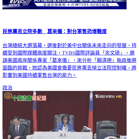
民進黨丟立院多數 葛來儀：對台軍售恐增難度
台灣總統大選落幕，選後對於美中台關係未來走向的發展，持
續受到國際媒體高度關注，TVBS國際評論員「余文琦」，邀
請美國兩岸關係專家「葛來儀」，來分析「賴清德」執政後將
面臨的挑戰，她認為美國會擔憂民進黨丟掉立法院控制權，將
影響到美國持續軍售台灣的能力。
政治