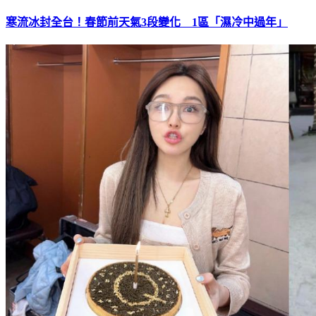
寒流冰封全台！春節前天氣3段變化 1區「濕冷中過年」