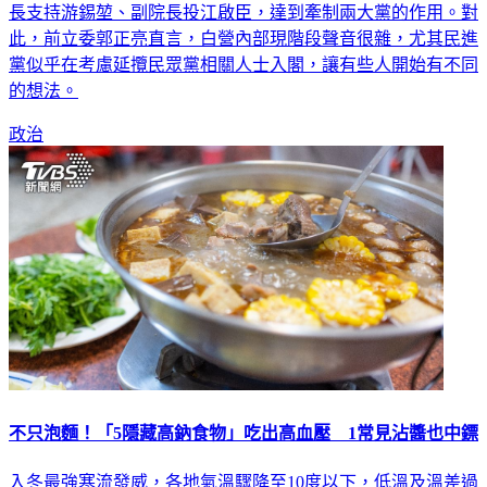
長支持游錫堃、副院長投江啟臣，達到牽制兩大黨的作用。對
此，前立委郭正亮直言，白營內部現階段聲音很雜，尤其民進
黨似乎在考慮延攬民眾黨相關人士入閣，讓有些人開始有不同
的想法。
政治
不只泡麵！「5隱藏高鈉食物」吃出高血壓 1常見沾醬也中鏢
入冬最強寒流發威，各地氣溫驟降至10度以下，低溫及溫差過