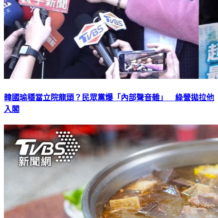
韓國瑜穩當立院龍頭？民眾黨爆「內部聲音雜」 綠營拋拉他
入閣