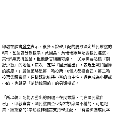
邱毅在臉書
發文
表示，很多人說韓江配的勝敗決定於民眾黨的
8票，甚至會分裂投票，黃國昌、黃珊珊跟陳昭姿投民進黨，
其他5票支持藍營，但他斷言絕無可能，「民眾黨要站穩『關
鍵少數』的地位，這次一定得『團進團出」，表現出戰鬥團隊
的態度。」最佳策略是第一輪投票，8個人都投自己，第二輪
投票集體棄權，這樣既能維持小黨的自主性，避免成為小藍或
小綠，也算是「暗助韓國瑜」的另類模式。
「所以韓江配能否勝出的關鍵不在民眾黨，而在國民黨自
己」，邱毅直言，國民黨團至少有2或3席是不穩的、可能跑
票，無黨籍的2票也並非穩當支持韓江配，「有些黨團成員本