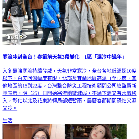
寒流冰封全台！春節前天氣3段變化 1區「濕冷中過年」
入冬最強寒流持續發威，天氣非常寒冷，全台各地低溫探10度
以下，白天回溫幅度有限，北部及宜蘭地區高溫11至13度，其
他地區約15到22度。台灣整合防災工程技術顧問公司總監賈新
興表示，明（25）日開始寒流稍微減弱，不過下週又有水氣移
入，彰化以北及花東將轉局部短暫雨，農曆春節期間恐怕又濕
又冷。
生活