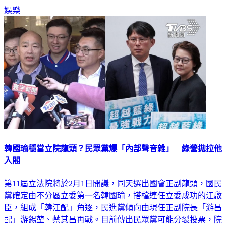
娛樂
韓國瑜穩當立院龍頭？民眾黨爆「內部聲音雜」 綠營拋拉他
入閣
第11屆立法院將於2月1日開議，同天選出國會正副龍頭，國民
黨確定由不分區立委第一名韓國瑜，搭檔連任立委成功的江啟
臣，組成「韓江配」角逐，民進黨傾向由現任正副院長「游昌
配」游錫堃、蔡其昌再戰。目前傳出民眾黨可能分裂投票，院