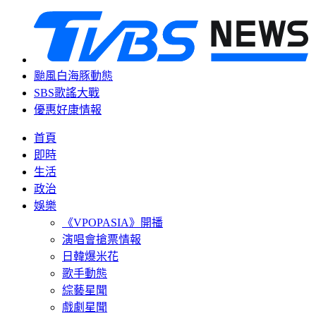
颱風白海豚動態
SBS歌謠大戰
優惠好康情報
首頁
即時
生活
政治
娛樂
《VPOPASIA》開播
演唱會搶票情報
日韓爆米花
歌手動態
綜藝星聞
戲劇星聞