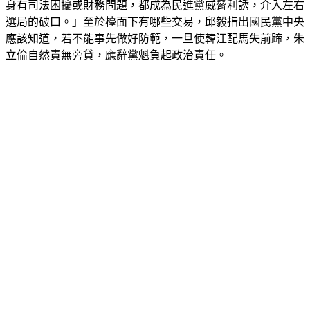
身有司法困擾或財務問題，都成為民進黨威脅利誘，介入左右
選局的破口。」至於檯面下有哪些交易，邱毅指出國民黨中央
應該知道，若不能事先做好防範，一旦使韓江配馬失前蹄，朱
立倫自然責無旁貸，應辭黨魁負起政治責任。