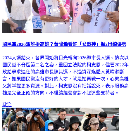
國民黨2026派誰拚高雄？黃暐瀚看好「女戰神」握2出線優勢
2024大選結束，各界開始將目光轉向2026縣市長人選。這次以
國民黨不分區第二名之姿，重回立法院的柯志恩，儘管2022年
敗給尋求連任的高雄市長陳其邁，不過資深媒體人黃暐瀚斷
言，如果國民黨沒有更好的人才，就是她再戰一次，心繫高雄
又將掌握更多資源。對此，柯志恩沒有把話說死，表示服務高
雄是完全正確的方向，不繼續經營會對不起這些支持者。
政治