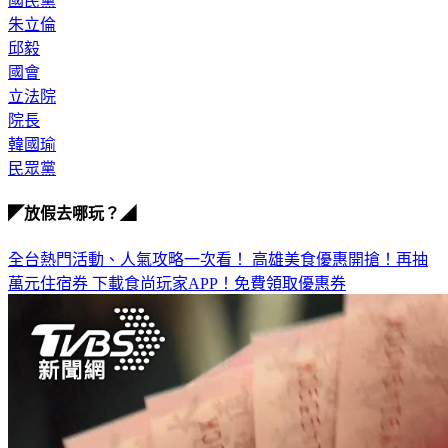
國民黨
朱立倫
邱毅
國會
立法院
院長
韓國瑜
民眾黨
◤放假去哪玩？◢
全台熱門活動、人氣攻略一次看！
高雄美食優惠開搶！再抽
萬元住宿券
下載食尚玩家APP！免費領取優惠券