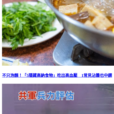
不只泡麵！「5隱藏高鈉食物」吃出高血壓 1常見沾醬也中鏢