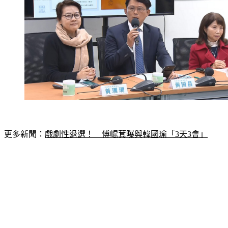
更多新聞：
戲劇性退選！　傅崐萁曝與韓國瑜「3天3會」