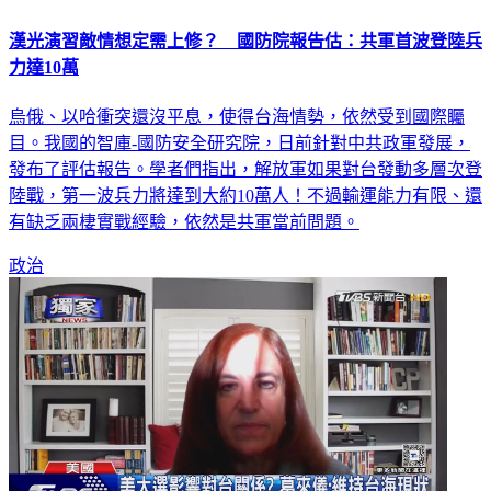
漢光演習敵情想定需上修？ 國防院報告估：共軍首波登陸兵
力達10萬
烏俄、以哈衝突還沒平息，使得台海情勢，依然受到國際矚
目。我國的智庫-國防安全研究院，日前針對中共政軍發展，
發布了評估報告。學者們指出，解放軍如果對台發動多層次登
陸戰，第一波兵力將達到大約10萬人！不過輸運能力有限、還
有缺乏兩棲實戰經驗，依然是共軍當前問題。
政治