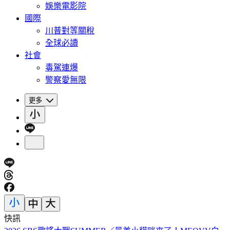
娛樂電影院
國際
川普對等關稅
全球必讀
社會
毒駕連爆
警察愛無限
更多
快訊