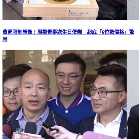
貧窮限制想像！周揚青豪送生日蛋糕 起底「6位數價格」驚
呆