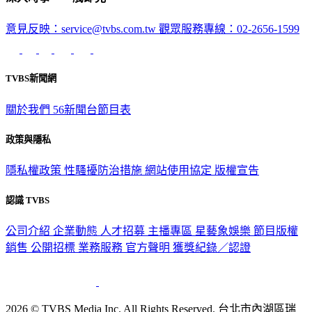
意見反映：service@tvbs.com.tw
觀眾服務專線：02-2656-1599
TVBS新聞網
關於我們
56新聞台節目表
政策與隱私
隱私權政策
性騷擾防治措施
網站使用協定
版權宣告
認識 TVBS
公司介紹
企業動態
人才招募
主播專區
星藝象娛樂
節目版權
銷售
公開招標
業務服務
官方聲明
獲獎紀錄／認證
2026 © TVBS Media Inc. All Rights Reserved. 台北市內湖區瑞