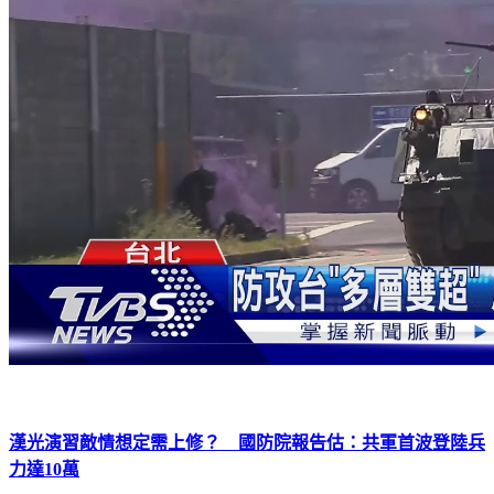
漢光演習敵情想定需上修？ 國防院報告估：共軍首波登陸兵
力達10萬