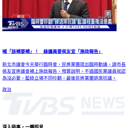
喊「該補要補」！ 綠議員要侯友宜「施政報告」
新北市議會今天舉行臨時會，民進黨團提出臨時動議，請市長
侯友宜進議會補上施政報告、預算說明，不過國民黨議員就認
為沒必要，藍綠立場不同吵翻，最後民進黨團退席抗議。
政治
深入時事，一觸即見