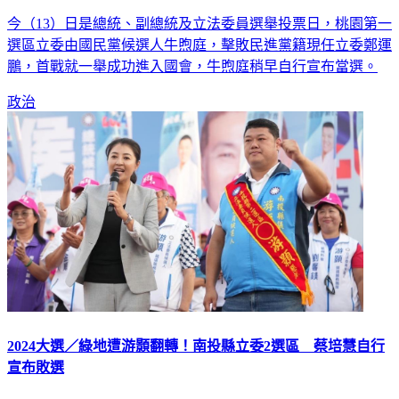
進入國會
今（13）日是總統、副總統及立法委員選舉投票日，桃園第一
選區立委由國民黨候選人牛煦庭，擊敗民進黨籍現任立委鄭運
鵬，首戰就一舉成功進入國會，牛煦庭稍早自行宣布當選。
政治
2024大選／綠地遭游顥翻轉！南投縣立委2選區 蔡培慧自行
宣布敗選