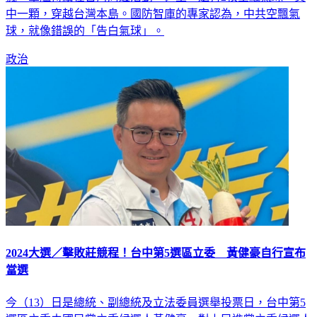
機、軍艦持續在台海周邊活動。甚至，還有2枚空飄氣球，其
中一顆，穿越台灣本島。國防智庫的專家認為，中共空飄氣
球，就像錯誤的「告白氣球」。
政治
2024大選／擊敗莊競程！台中第5選區立委 黃健豪自行宣布
當選