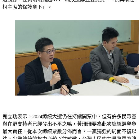
遠勝綠，要黃珊珊擔起KPI、為敗選辭立委負責，「別再躲在
柯主席的保護傘下」。
謝立功表示，2024總統大選仍在持續開票中，但有許多民眾黨
與在野支持者已經發出不平之鳴，黃珊珊要為此次總統選舉負
最大責任，從本次總統票數分佈而言，一黨獨強的局面不復以