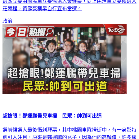
今（13）日是總統、副總統及立法委員選舉投票日，台中第5
選區立委由國民黨立委候選人黃健豪，對上民進黨立委候選人
莊競程，黃健豪稍早自行宣布當選。
政治
超搶眼！鄭運鵬帶兒車掃 民眾：帥到可出道
選前候選人最後衝刺拜票，其中桃園車隊掃街中，有一身影特