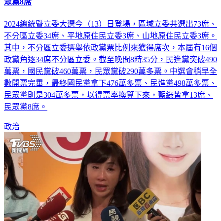
2024大選／政黨票最終結果 不分區立委藍綠各搶下13席、民
眾黨8席
2024總統暨立委大選今（13）日登場，區域立委共選出73席、
不分區立委34席、平地原住民立委3席、山地原住民立委3席。
其中，不分區立委選舉依政黨票比例來獲得席次，本屆有16個
政黨角逐34席不分區立委。截至晚間8時35分，民進黨突破490
萬票，國民黨破460萬票，民眾黨破290萬多票。中選會稍早全
數開票完畢，最終國民黨拿下476萬多票、民進黨498萬多票、
民眾黨則是304萬多票，以得票率換算下來，藍綠皆拿13席、
民眾黨8席。
政治