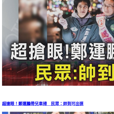
超搶眼！鄭運鵬帶兒車掃 民眾：帥到可出道