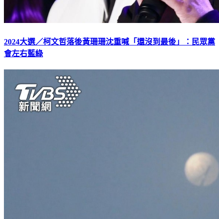
2024大選／柯文哲落後黃珊珊沈重喊「還沒到最後」：民眾黨
會左右藍綠