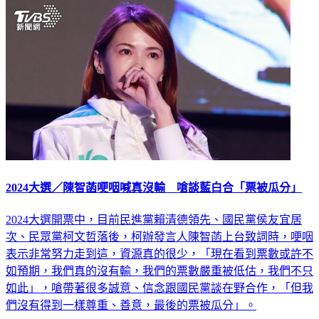
2024大選／陳智菡哽咽喊真沒輸 嗆談藍白合「票被瓜分」
2024大選開票中，目前民進黨賴清德領先、國民黨侯友宜居
次、民眾黨柯文哲落後，柯辦發言人陳智菡上台致詞時，哽咽
表示非常努力走到這，資源真的很少，「現在看到票數或許不
如預期，我們真的沒有輸，我們的票數嚴重被低估，我們不只
如此」，嗆帶著很多誠意、信念跟國民黨談在野合作，「但我