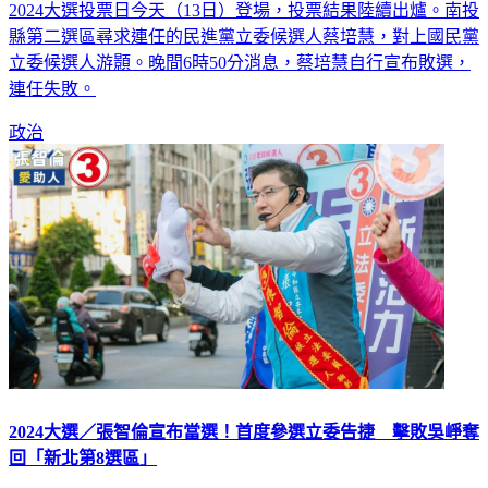
2024大選投票日今天（13日）登場，投票結果陸續出爐。南投
縣第二選區尋求連任的民進黨立委候選人蔡培慧，對上國民黨
立委候選人游顥。晚間6時50分消息，蔡培慧自行宣布敗選，
連任失敗。
政治
2024大選／張智倫宣布當選！首度參選立委告捷 擊敗吳崢奪
回「新北第8選區」