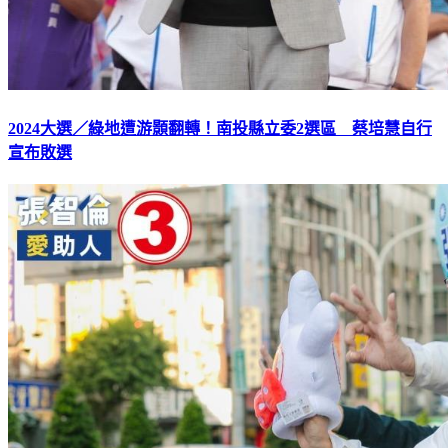
2024大選／綠地遭游顥翻轉！南投縣立委2選區 蔡培慧自行
宣布敗選