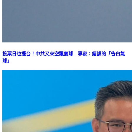
投票日也擾台！中共又來空飄氣球 專家：錯誤的「告白氣
球」