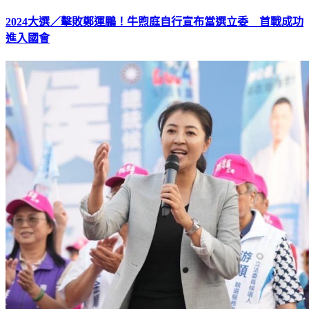
2024大選／擊敗鄭運鵬！牛煦庭自行宣布當選立委 首戰成功
進入國會