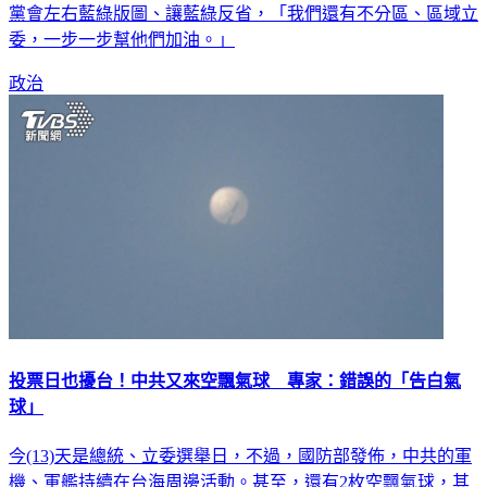
後關頭，還是會繼續奮戰到底，更稱台灣現在三強鼎立，民眾
黨會左右藍綠版圖、讓藍綠反省，「我們還有不分區、區域立
委，一步一步幫他們加油。」
政治
投票日也擾台！中共又來空飄氣球 專家：錯誤的「告白氣
球」
今(13)天是總統、立委選舉日，不過，國防部發佈，中共的軍