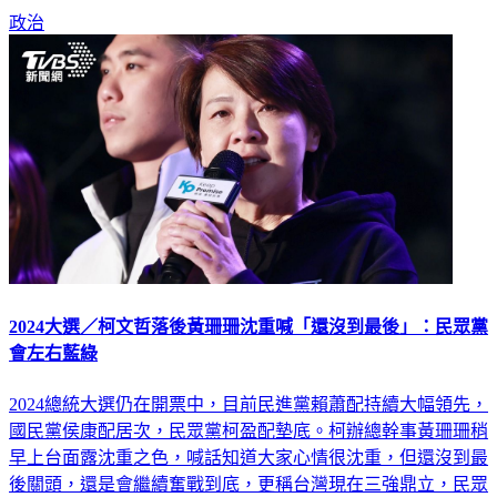
們沒有得到一樣尊重、善意，最後的票被瓜分」。
政治
2024大選／柯文哲落後黃珊珊沈重喊「還沒到最後」：民眾黨
會左右藍綠
2024總統大選仍在開票中，目前民進黨賴蕭配持續大幅領先，
國民黨侯康配居次，民眾黨柯盈配墊底。柯辦總幹事黃珊珊稍
早上台面露沈重之色，喊話知道大家心情很沈重，但還沒到最