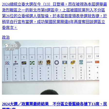
2024總統立委大選在今（13）日登場，而在被視為本屆選舉最
激烈戰區之一的新北市第8選區中，上屆被國民黨列入不分區
第26位的立委候選人張智倫，於本屆首度領表參選就告捷，於
稍早自行宣布當選，成功幫國民黨睽違8年再度奪回該選區立
委席次。
政治