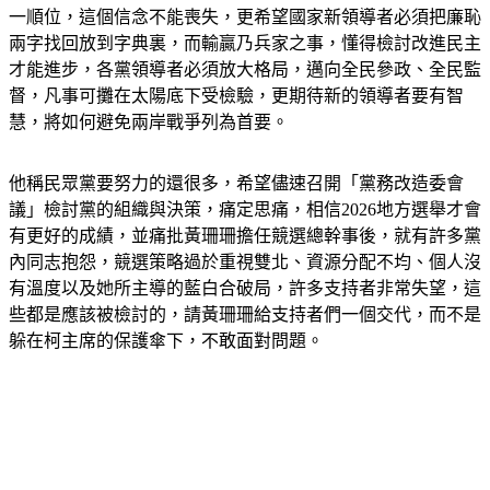
民主不能偏離法治的軌道，信守承諾，把人民、把國家放在第
一順位，這個信念不能喪失，更希望國家新領導者必須把廉恥
兩字找回放到字典裏，而輸贏乃兵家之事，懂得檢討改進民主
才能進步，各黨領導者必須放大格局，邁向全民參政、全民監
督，凡事可攤在太陽底下受檢驗，更期待新的領導者要有智
慧，將如何避免兩岸戰爭列為首要。
他稱民眾黨要努力的還很多，希望儘速召開「黨務改造委會
議」檢討黨的組織與決策，痛定思痛，相信2026地方選舉才會
有更好的成績，並痛批黃珊珊擔任競選總幹事後，就有許多黨
內同志抱怨，競選策略過於重視雙北、資源分配不均、個人沒
有溫度以及她所主導的藍白合破局，許多支持者非常失望，這
些都是應該被檢討的，請黃珊珊給支持者們一個交代，而不是
躲在柯主席的保護傘下，不敢面對問題。 