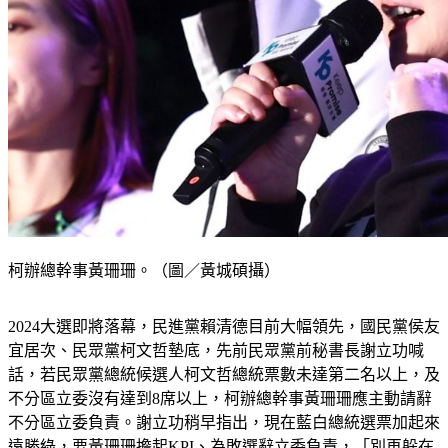
柯辦總幹事黃珊珊。（圖／黃城碩攝）
2024大選即將落幕，民進黨賴清德目前大幅領先，國民黨侯友
宜居次、民眾黨柯文哲墊底，先前民眾黨前秘書長謝立功喊
話，若民眾黨總統候選人柯文哲總統票數未達第二名以上，及
不分區立委沒有達到8席以上，柯辦總幹事黃珊珊應主動請辭
不分區立委負責。謝立功稍早指出，現在藍白總統選票加起來