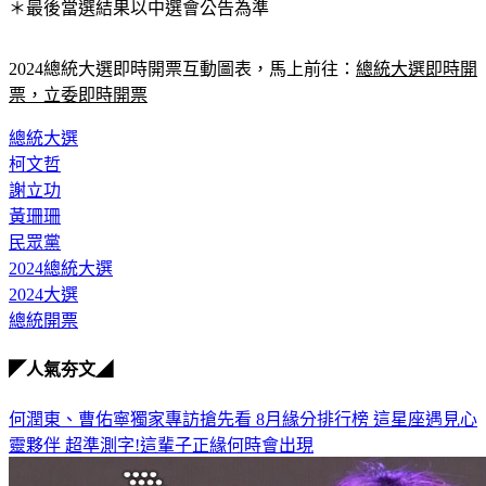
＊最後當選結果以中選會公告為準
2024總統大選即時開票互動圖表，馬上前往：
總統大選即時開
票，立委即時開票
總統大選
柯文哲
謝立功
黃珊珊
民眾黨
2024總統大選
2024大選
總統開票
◤人氣夯文◢
何潤東、曹佑寧獨家專訪搶先看
8月緣分排行榜 這星座遇見心
靈夥伴
超準測字!這輩子正緣何時會出現