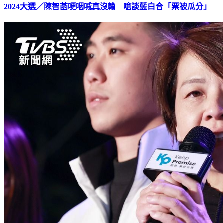
2024大選／陳智菡哽咽喊真沒輸 嗆談藍白合「票被瓜分」