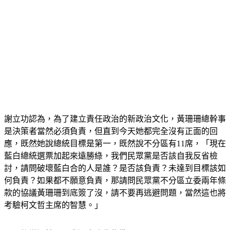
謝立功認為，為了建立責任政治的新政治文化，黃珊珊總幹事
是決策者當然必須負責，但直到今天她都完全沒有正面的回
應，既然她說總統目標是第一，既然說不分區有11席，「現在
藍白總統選票加起來遠勝綠，我們民眾黨是否該自我反省檢
討，請問破壞藍白合的人是誰？是否該負責？未達到目標該如
何負責？如果都不願意負責，那請問民眾黨不分區立委兩年條
款的協議黃珊珊到底簽了沒，請不要再逃避問題，當然這也將
考驗柯文哲主席的智慧。」