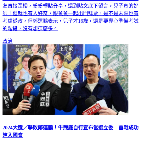
別引人注目，原來是鄭運鵬的兒子，因為他的高顏值，許多網
友直接歪樓，紛紛轉貼分享，還到貼文底下留言，兒子真的好
帥！但就也有人好奇，跟爸爸一起出門拜票，是不是未來也有
考慮從政，但鄭運鵬表示，兒子才16歲，還是要專心準備考試
的階段，沒有想這麼多。
政治
2024大選／擊敗鄭運鵬！牛煦庭自行宣布當選立委 首戰成功