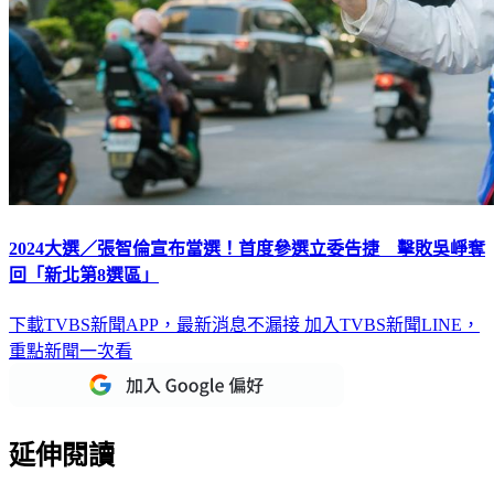
2024大選／張智倫宣布當選！首度參選立委告捷 擊敗吳崢奪
回「新北第8選區」
下載TVBS新聞APP，最新消息不漏接
加入TVBS新聞LINE，
重點新聞一次看
延伸閱讀