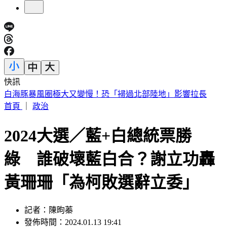
快訊
今天關公生日！「6類人必拜」求財、轉運靈爆 這類人當心
拜錯
首頁
｜
政治
2024大選／藍+白總統票勝
綠 誰破壞藍白合？謝立功轟
黃珊珊「為柯敗選辭立委」
記者：陳昫蓁