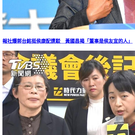
報社爆郭台銘挺侯康配遭駁 黃國昌揭「董事是侯友宜的人」