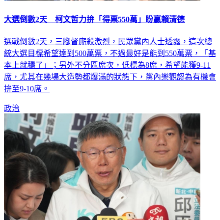
大選倒數2天 柯文哲力拚「得票550萬」盼贏賴清德
選戰倒數2天，三腳督廝殺激烈，民眾黨內人士透露，這次總
統大選目標希望達到500萬票，不過最好是能到550萬票，「基
本上就穩了」；另外不分區席次，低標為8席，希望能獲9-11
席，尤其在幾場大造勢都爆滿的狀態下，黨內樂觀認為有機會
拚至9-10席。
政治