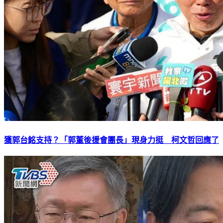
獲郭台銘支持？「郭董後援會團長」現身力挺 柯文哲回應了