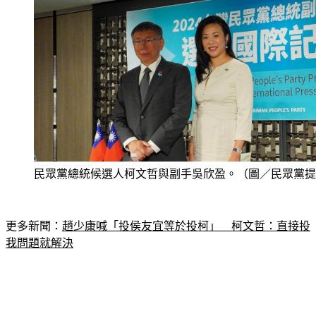
民眾黨總統候選人柯文哲與副手吳欣盈。（圖／民眾黨提
更多新聞：
趙少康喊「投侯友宜等於投柯」　柯文哲：直接投
我問題就解決