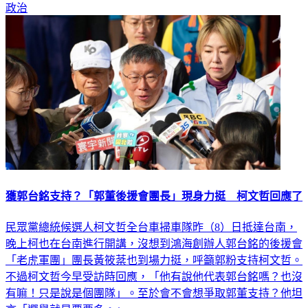
政治
獲郭台銘支持？「郭董後援會團長」現身力挺 柯文哲回應了
民眾黨總統候選人柯文哲全台車掃車隊昨（8）日抵達台南，
晚上柯也在台南進行開講，沒想到鴻海創辦人郭台銘的後援會
「老虎軍團」團長黃筱棻也到場力挺，呼籲郭粉支持柯文哲。
不過柯文哲今早受訪時回應，「他有說他代表郭台銘嗎？也沒
有嘛！只是說是個團隊」。至於會不會想爭取郭董支持？他坦