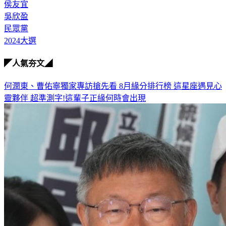
侯友宜
吳欣盈
民眾黨
2024大選
◤人氣夯文◢
何潤東、曹佑寧獨家專訪搶先看
8月緣分排行榜 這星座遇見心
靈夥伴
超準測字!這輩子正緣何時會出現