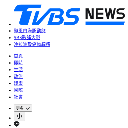
颱風白海豚動態
SBS歌謠大戰
沙拉油致癌物超標
首頁
即時
生活
政治
娛樂
國際
社會
更多