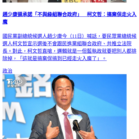
趙少康逼承諾「不與綠組聯合政府」 柯文哲：搞棄保走火入
魔
國民黨副總統候選人趙少康今（11日）喊話，要民眾黨總統候
選人柯文哲宣示選後不會跟民進黨組聯合政府、共推立法院
長。對此，柯文哲直嗆，邏輯就是一但藍執政就要把別人都排
除掉，「這就是搞棄保搞到已經走火入魔了」。
政治