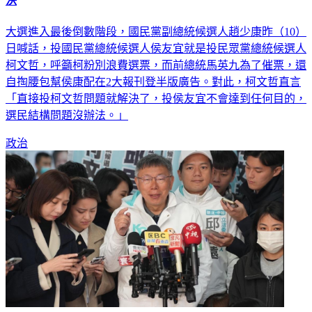
決
大選進入最後倒數階段，國民黨副總統候選人趙少康昨（10）
日喊話，投國民黨總統候選人侯友宜就是投民眾黨總統候選人
柯文哲，呼籲柯粉別浪費選票，而前總統馬英九為了催票，還
自掏腰包幫侯康配在2大報刊登半版廣告。對此，柯文哲直言
「直接投柯文哲問題就解決了，投侯友宜不會達到任何目的，
選民結構問題沒辦法。」
政治