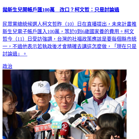
拋新生兒開帳戶匯100萬 改口？柯文哲：只是討論過
民眾黨總統候選人柯文哲昨（10）日在直播提出，未來計畫推
新生兒電子帳戶匯入100萬，等於0到6歲國家養的費用。柯文
哲今（11）日受訪強調，台灣的社福政策應該是要每個縣市統
一，不過他表示若執政後才會精確去講這怎麼做，「現在只是
討論過」。
政治