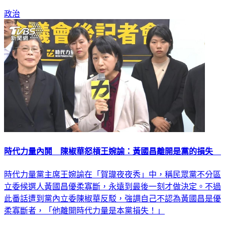
政治
時代力量內鬨 陳椒華怒槓王婉諭：黃國昌離開是黨的損失
時代力量黨主席王婉諭在「賀瓏夜夜秀」中，稱民眾黨不分區
立委候選人黃國昌優柔寡斷，永遠到最後一刻才做決定。不過
此番話遭到黨內立委陳椒華反駁，強調自己不認為黃國昌是優
柔寡斷者，「他離開時代力量是本黨損失！」