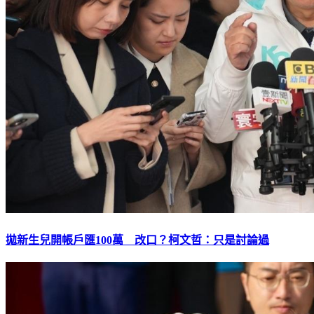
拋新生兒開帳戶匯100萬 改口？柯文哲：只是討論過