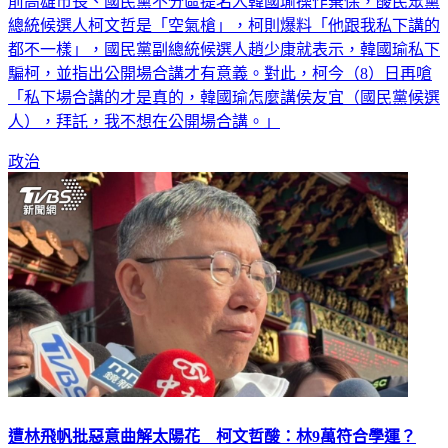
前高雄市長、國民黨不分區提名人韓國瑜操作棄保，酸民眾黨
總統候選人柯文哲是「空氣槍」，柯則爆料「他跟我私下講的
都不一樣」，國民黨副總統候選人趙少康就表示，韓國瑜私下
騙柯，並指出公開場合講才有意義。對此，柯今（8）日再嗆
「私下場合講的才是真的，韓國瑜怎麼講侯友宜（國民黨候選
人），拜託，我不想在公開場合講。」
政治
遭林飛帆批惡意曲解太陽花 柯文哲酸：林9萬符合學運？