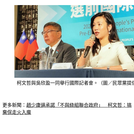
柯文哲與吳欣盈一同舉行國際記者會。（圖／民眾黨提
更多新聞：
趙少康逼承諾「不與綠組聯合政府」　柯文哲：搞
棄保走火入魔