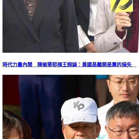
時代力量內鬨 陳椒華怒槓王婉諭：黃國昌離開是黨的損失