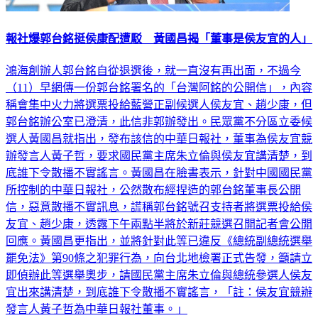
報社爆郭台銘挺侯康配遭駁 黃國昌揭「董事是侯友宜的人」
鴻海創辦人郭台銘自從退選後，就一直沒有再出面，不過今
（11）早網傳一份郭台銘署名的「台灣阿銘的公開信」，內容
稱會集中火力將選票投給藍營正副候選人侯友宜、趙少康，但
郭台銘辦公室已澄清，此信非郭辦發出。民眾黨不分區立委候
選人黃國昌就指出，發布該信的中華日報社，董事為侯友宜競
辦發言人黃子哲，要求國民黨主席朱立倫與侯友宜講清楚，到
底誰下令散播不實謠言。黃國昌在臉書表示，針對中國國民黨
所控制的中華日報社，公然散布經捏造的郭台銘董事長公開
信，惡意散播不實訊息，謊稱郭台銘號召支持者將選票投給侯
友宜、趙少康，透露下午兩點半將於新莊競選召開記者會公開
回應。黃國昌更指出，並將針對此等已違反《總統副總統選舉
罷免法》第90條之犯罪行為，向台北地檢署正式告發，籲請立
即偵辦此等選舉奧步，請國民黨主席朱立倫與總統參選人侯友
宜出來講清楚，到底誰下令散播不實謠言，「註：侯友宜競辦
發言人黃子哲為中華日報社董事。」