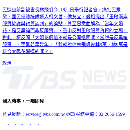
民進黨前副祕書長林飛帆今（8）日舉行記者會，痛批民眾
黨、國民黨總統候選人柯文哲、侯友宜，競相提出「重啟兩岸
服貿協議與貨貿談判」的論點，甚至惡意曲解為「當年太陽
花，是反黑箱而非反服貿」，重申反對重啟服貿貨貿的立場。
對此，柯反問「太陽花價值不就是公開透明嗎？當然是反黑箱
服貿」，更酸若早幾年，「我就說你林飛帆變林9萬，林9萬是
符合太陽花學運的嗎？」
政治
深入時事，一觸即見
意見反映：service@tvbs.com.tw
觀眾服務專線：02-2656-1599