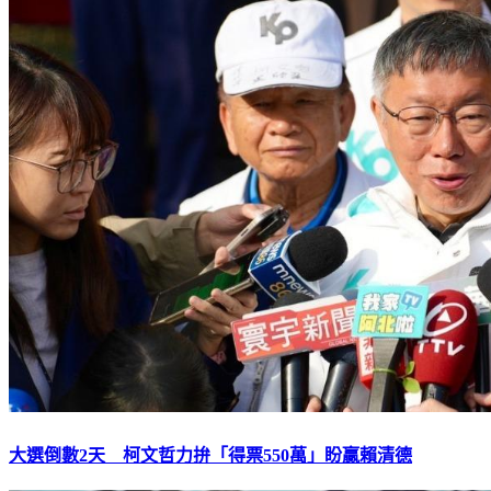
大選倒數2天 柯文哲力拚「得票550萬」盼贏賴清德