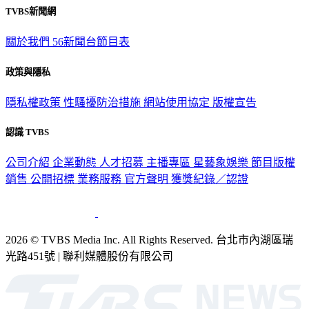
TVBS新聞網
關於我們
56新聞台節目表
政策與隱私
隱私權政策
性騷擾防治措施
網站使用協定
版權宣告
認識 TVBS
公司介紹
企業動態
人才招募
主播專區
星藝象娛樂
節目版權
銷售
公開招標
業務服務
官方聲明
獲獎紀錄／認證
2026 © TVBS Media Inc. All Rights Reserved. 台北市內湖區瑞
光路451號 | 聯利媒體股份有限公司