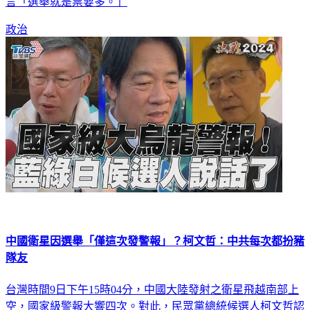
言「選舉就是票要多。」
政治
中國衛星因選舉「僅這次發警報」？柯文哲：中共每次都扮豬
隊友
台灣時間9日下午15時04分，中國大陸發射之衛星飛越南部上
空，國家級警報大響四次。對此，民眾黨總統候選人柯文哲認