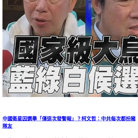
中國衛星因選舉「僅這次發警報」？柯文哲：中共每次都扮豬
隊友