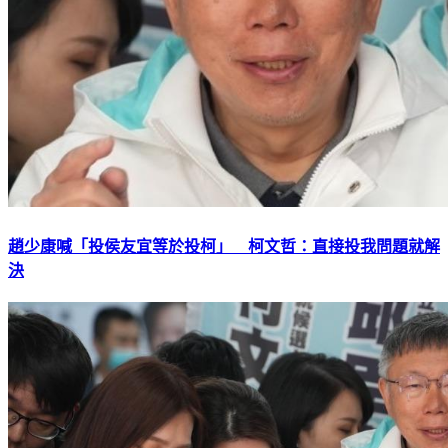
趙少康喊「投侯友宜等於投柯」 柯文哲：直接投我問題就解
決