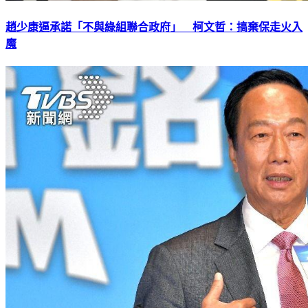
趙少康逼承諾「不與綠組聯合政府」 柯文哲：搞棄保走火入
魔