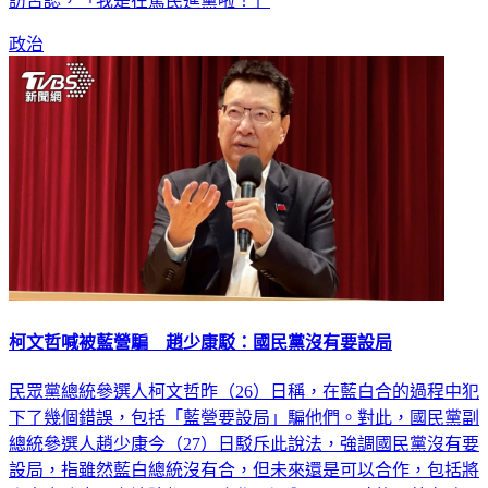
訪否認，「我是在罵民進黨啦！」
政治
柯文哲喊被藍營騙 趙少康駁：國民黨沒有要設局
民眾黨總統參選人柯文哲昨（26）日稱，在藍白合的過程中犯
下了幾個錯誤，包括「藍營要設局」騙他們。對此，國民黨副
總統參選人趙少康今（27）日駁斥此說法，強調國民黨沒有要
設局，指雖然藍白總統沒有合，但未來還是可以合作，包括將