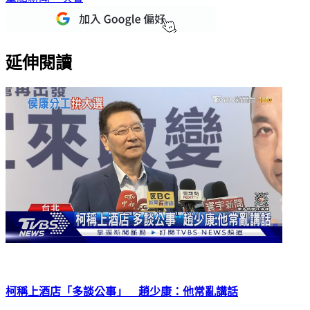
延伸閱讀
柯稱上酒店「多談公事」 趙少康：他常亂講話