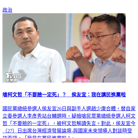
政治
嗆柯文哲「不要臉一定死」？ 侯友宜：我在講民進黨啦
國民黨總統參選人侯友宜26日與副手人選趙少康合體，替自家
立委參選人李彥秀站台輔選時，疑暗嗆民眾黨總統參選人柯文
哲「不要臉的一定死」，被柯文哲解讀失言。對此，侯友宜今
（27）日出席台灣經濟發展論壇-與國家未來領導人對談時受