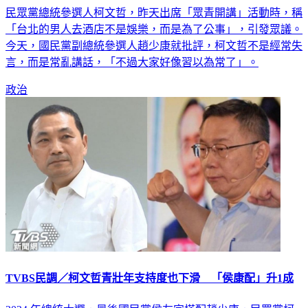
民眾黨總統參選人柯文哲，昨天出席「眾青開講」活動時，稱
「台北的男人去酒店不是娛樂，而是為了公事」，引發眾議。
今天，國民黨副總統參選人趙少康就批評，柯文哲不是經常失
言，而是常亂講話，「不過大家好像習以為常了」。
政治
TVBS民調／柯文哲青壯年支持度也下滑 「侯康配」升1成