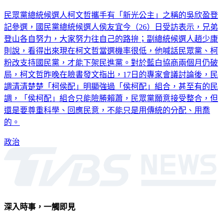
民眾黨總統候選人柯文哲攜手有「新光公主」之稱的吳欣盈登
記參選，國民黨總統候選人侯友宜今（26）日受訪表示，兄弟
登山各自努力，大家努力往自己的路拚；副總統候選人趙少康
則說，看得出來現在柯文哲當選機率很低，他喊話民眾黨、柯
粉改支持國民黨，才能下架民進黨。對於藍白協商兩個月仍破
局，柯文哲昨晚在臉書發文指出，17日的專家會議討論後，民
調清清楚楚「柯侯配」明顯強過「侯柯配」組合，甚至有的民
調，「侯柯配」組合只能險勝賴蕭，民眾黨願意接受整合，但
還是要尊重科學、回應民意，不能只是用傳統的分配、用喬
的。
政治
深入時事，一觸即見