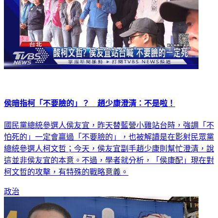
侯暗指柯「不要臉的」？ 趙少康澄清：不是啦！
國民黨總統參選人侯友宜，昨天替藍營小雞站台時，強調「不
怕死的」一定會贏過「不要臉的」，也被解讀是在影射民眾黨
總統參選人柯文哲；今天，侯友宜副手趙少康則幫忙澄清，說
這並非侯友宜的本意。不過，學者就分析，「侯康配」現在對
柯文哲的攻擊，有特殊的戰略意義。
政治