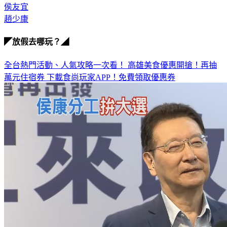
侯友宜
趙少康
◤放假去哪玩？◢
全台熱門活動、人氣攻略一次看！
高雄美食優惠開搶！再抽
萬元住宿券
下載食尚玩家APP！免費領取優惠券