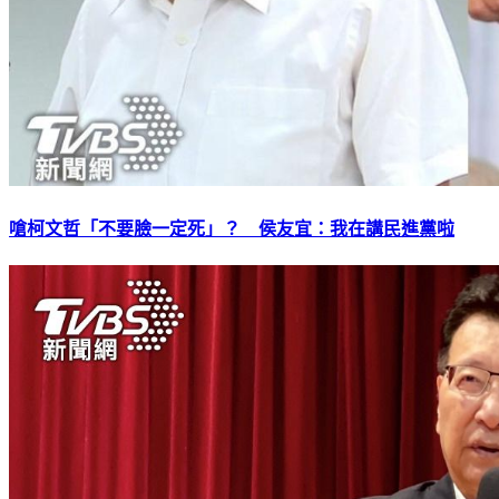
嗆柯文哲「不要臉一定死」？ 侯友宜：我在講民進黨啦