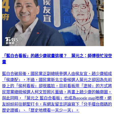
「藍白合看板」的趙少康就畫這樣？ 葉元之：師傅很忙沒空
畫
藍白合破局後，國民黨正副總統參選人由侯友宜、趙少康組成
「侯康配」，不過，國民黨新北立委候選人葉元之卻因為先前
掛上的「侯柯看板」卻很尷尬，目前看板用「塗掉」的方式將
民眾黨總統候選人柯文哲照片蓋過，再畫上趙少康的輪廓圖。
與此同時，「葉元之 藍白合看板」也成為google map地標，網
友紛紛前往朝聖打卡，有網友留言評論寫下「分手擂台戲碼的
歷史證據」、「歷史地標看一天少一天」。