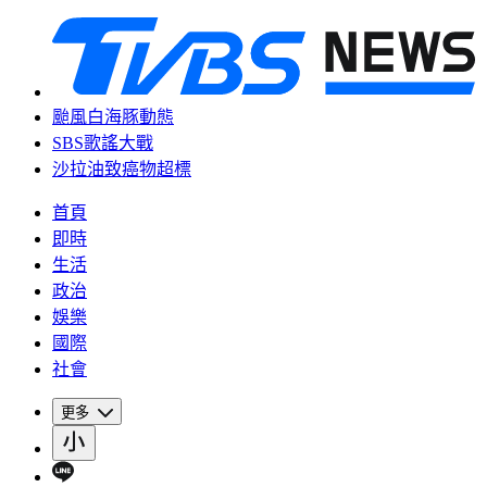
颱風白海豚動態
SBS歌謠大戰
沙拉油致癌物超標
首頁
即時
生活
政治
娛樂
國際
社會
更多