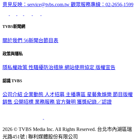
意見反映：service@tvbs.com.tw
觀眾服務專線：02-2656-1599
TVBS新聞網
關於我們
56新聞台節目表
政策與隱私
隱私權政策
性騷擾防治措施
網站使用協定
版權宣告
認識 TVBS
公司介紹
企業動態
人才招募
主播專區
星藝象娛樂
節目版權
銷售
公開招標
業務服務
官方聲明
獲獎紀錄／認證
2026 © TVBS Media Inc. All Rights Reserved. 台北市內湖區瑞
光路451號 | 聯利媒體股份有限公司