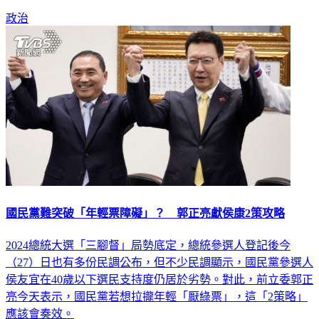
政治
國民黨難突破「年輕票障礙」？ 郭正亮獻侯康2策攻略
2024總統大選「三腳督」局勢底定，總統參選人登記後今
（27）日也有多份民調公布，但不少民調顯示，國民黨參選人
侯友宜在40歲以下選民支持度仍居於劣勢。對此，前立委郭正
亮今天表示，國民黨若想拉攏年輕「厭綠票」，這「2策略」
應該會奏效。