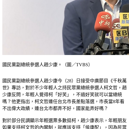
國民黨副總統參選人趙少康。（圖／TVBS）
國民黨副總統參選人趙少康今（28）日接受中廣節目《千秋萬
世》專訪，對於不少年輕人之持民眾黨總統參選人柯文哲，趙
少康反問，年輕人覺得柯「好笑」，不過好笑就可以當總統
嗎？他更指出，柯文哲連任台北市長差點落選，市長當8年看
不出偉大政績，連台北市都弄不好，國家能弄好嗎？
對於部分民調顯示年輕選票多數挺柯，趙少康表示，年輕朋友
如果支持柯文哲的內閣制，就應該支持「侯康配」，因為民眾