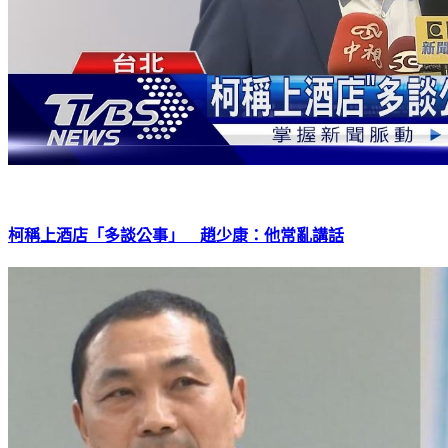
柯稱上酒店「多談公事」 趙少康：他常亂講話