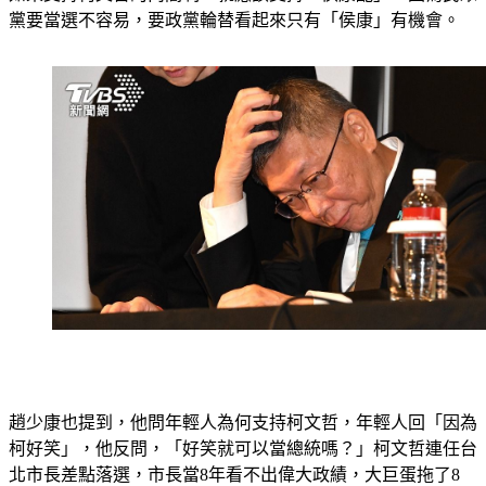
黨要當選不容易，要政黨輪替看起來只有「侯康」有機會。
趙少康也提到，他問年輕人為何支持柯文哲，年輕人回「因為
柯好笑」，他反問，「好笑就可以當總統嗎？」柯文哲連任台
北市長差點落選，市長當8年看不出偉大政績，大巨蛋拖了8