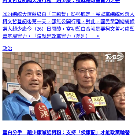
柯文哲登記隔天沒行程 趙少康：這就是政黨實力之差
2024總統大選藍綠白「三腳督」態勢底定，民眾黨總統候選人
柯文哲登記後第一天，卻無公開行程，對此，國民黨副總統候
選人趙少康今（26）日開酸，當初藍白合就是要柯文哲考慮藍
營基層實力，「這就是政黨實力（差別）」。
政治
藍白分手 趙少康喊話柯粉：支持「侯康配」才能政黨輪替