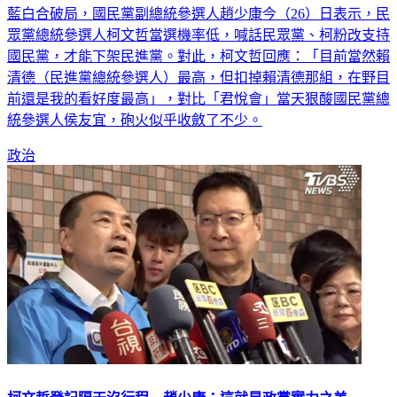
藍白合破局，國民黨副總統參選人趙少康今（26）日表示，民
眾黨總統參選人柯文哲當選機率低，喊話民眾黨、柯粉改支持
國民黨，才能下架民進黨。對此，柯文哲回應：「目前當然賴
清德（民進黨總統參選人）最高，但扣掉賴清德那組，在野目
前還是我的看好度最高」，對比「君悅會」當天狠酸國民黨總
統參選人侯友宜，砲火似乎收斂了不少。
政治