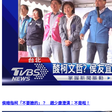
侯暗指柯「不要臉的」？ 趙少康澄清：不是啦！