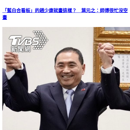
「藍白合看板」的趙少康就畫這樣？ 葉元之：師傅很忙沒空
畫