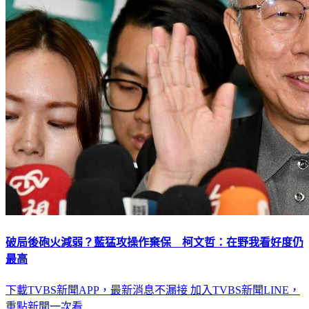
破局後砲火減弱？藍猛攻操作棄保 柯文哲：在野我看好度仍
最高
下載TVBS新聞APP，最新消息不漏接
加入TVBS新聞LINE，
重點新聞一次看