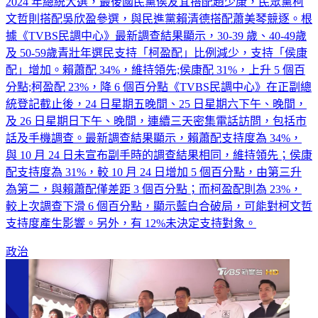
2024 年總統大選，最後國民黨侯友宜搭配趙少康，民眾黨柯
文哲則搭配吳欣盈參選，與民進黨賴清德搭配蕭美琴競逐。根
據《TVBS民調中心》最新調查結果顯示，30-39 歲、40-49歲
及 50-59歲青壯年選民支持「柯盈配」比例減少，支持「侯康
配」增加。賴蕭配 34%，維持領先;侯康配 31%，上升 5 個百
分點;柯盈配 23%，降 6 個百分點《TVBS民調中心》在正副總
統登記截止後，24 日星期五晚間、25 日星期六下午、晚間，
及 26 日星期日下午、晚間，連續三天密集電話訪問，包括市
話及手機調查。最新調查結果顯示，賴蕭配支持度為 34%，
與 10 月 24 日未宣布副手時的調查結果相同，維持領先；侯康
配支持度為 31%，較 10 月 24 日增加 5 個百分點，由第三升
為第二，與賴蕭配僅差距 3 個百分點；而柯盈配則為 23%，
較上次調查下滑 6 個百分點，顯示藍白合破局，可能對柯文哲
支持度產生影響。另外，有 12%未決定支持對象。
政治