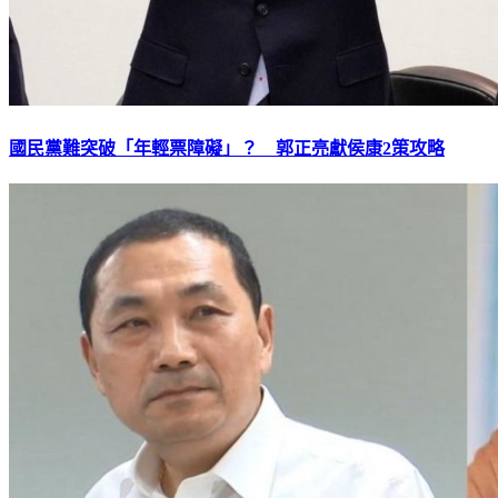
國民黨難突破「年輕票障礙」？ 郭正亮獻侯康2策攻略