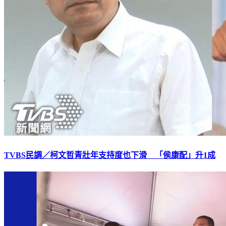
TVBS民調／柯文哲青壯年支持度也下滑 「侯康配」升1成