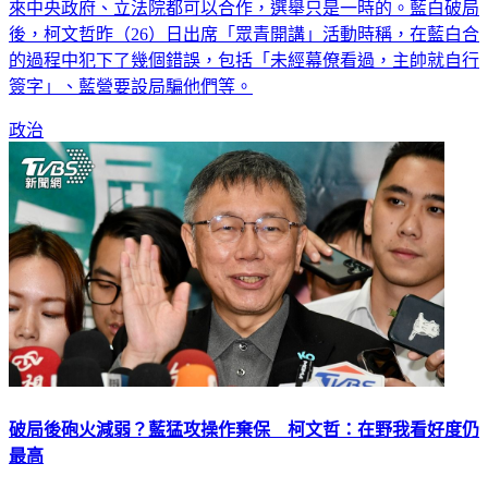
來中央政府、立法院都可以合作，選舉只是一時的。藍白破局
後，柯文哲昨（26）日出席「眾青開講」活動時稱，在藍白合
的過程中犯下了幾個錯誤，包括「未經幕僚看過，主帥就自行
簽字」、藍營要設局騙他們等。
政治
破局後砲火減弱？藍猛攻操作棄保 柯文哲：在野我看好度仍
最高