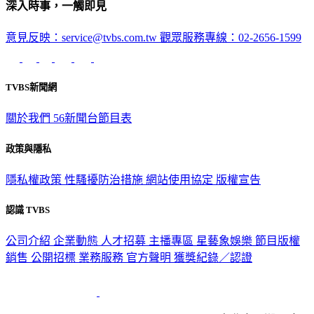
深入時事，一觸即見
意見反映：service@tvbs.com.tw
觀眾服務專線：02-2656-1599
TVBS新聞網
關於我們
56新聞台節目表
政策與隱私
隱私權政策
性騷擾防治措施
網站使用協定
版權宣告
認識 TVBS
公司介紹
企業動態
人才招募
主播專區
星藝象娛樂
節目版權
銷售
公開招標
業務服務
官方聲明
獲獎紀錄／認證