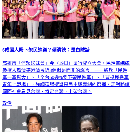
6成國人盼下架民進黨？賴清德：是白賊話
高雄市「信賴姊妹會」今（19日）舉行成立大會，民進黨總統
參選人賴清德澄清最近3個似是而非的謠言，一一駁斥「民進
黨一黨獨大」、「全台60幾%要下架民進黨」、「票投民進黨
青年上戰場」，強調這場選舉是民主與專制的選擇，走對路讓
國際社會看見台灣、肯定台灣、上架台灣。
政治