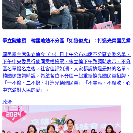
爭立院龍頭 韓國瑜勉不分區「如狼似虎」：打造光榮國民黨
國民黨主席朱立倫今（19）日上午公布34席不分區立委名單，
下午中央委員行使同意權投票，朱立倫下午致詞時表示，不分
區名單提名之後，社會佳評如潮，大家都說這是最好的名單。
韓國瑜致詞時說，希望各位不分區一起重新擦亮國民黨招牌，
「一不偷、二不搶、打造光榮國民黨」「不貪污、不腐敗、心
中充滿對人民的愛」。
政治