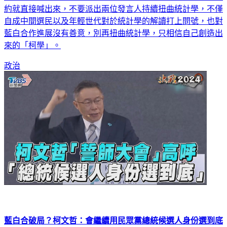
約就直接喊出來，不要派出兩位發言人持續扭曲統計學，不僅
自成中間選民以及年輕世代對於統計學的解讀打上問號，也對
藍白合作進展沒有善意，別再扭曲統計學，只相信自己創造出
來的「柯學」。
政治
藍白合破局？柯文哲：會繼續用民眾黨總統候選人身份選到底