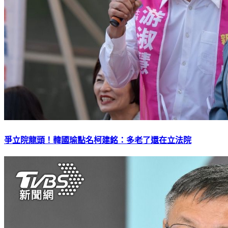
爭立院龍頭！韓國瑜點名柯建銘：多老了還在立法院