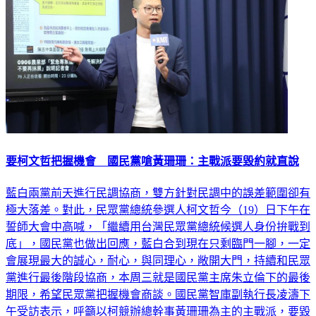
要柯文哲把握機會 國民黨嗆黃珊珊：主戰派要毀約就直說
藍白兩黨前天進行民調協商，雙方針對民調中的誤差範圍卻有
極大落差。對此，民眾黨總統參選人柯文哲今（19）日下午在
誓師大會中高喊，「繼續用台灣民眾黨總統候選人身份拚戰到
底」，國民黨也做出回應，藍白合到現在只剩臨門一腳，一定
會展現最大的誠心，耐心，與同理心，敞開大門，持續和民眾
黨進行最後階段協商，本周三就是國民黨主席朱立倫下的最後
期限，希望民眾黨把握機會商談。國民黨智庫副執行長凌濤下
午受訪表示，呼籲以柯競辦總幹事黃珊珊為主的主戰派，要毀