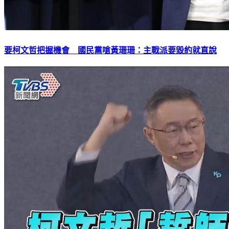
要柯文哲把握機會 國民黨嗆黃珊珊：主戰派要毀約就直說