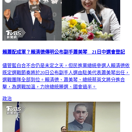
賴蕭配成軍？賴清德傳明公布副手蕭美琴 21日中選會登記
儘管藍白合不合仍是未定之天，但民進黨總統參選人賴清德依
既定選戰節奏將於20日公布副手人選由駐美代表蕭美琴出任，
選戰團隊全部到位。賴清德、蕭美琴、總統蔡英文將分進合
擊，為選戰加溫，力拚總統勝選、國會過半。
政治