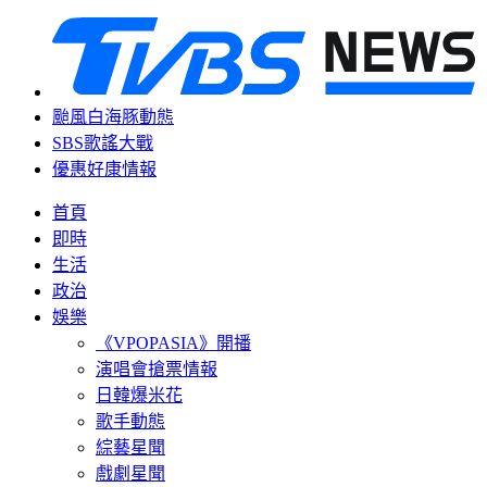
颱風白海豚動態
SBS歌謠大戰
優惠好康情報
首頁
即時
生活
政治
娛樂
《VPOPASIA》開播
演唱會搶票情報
日韓爆米花
歌手動態
綜藝星聞
戲劇星聞