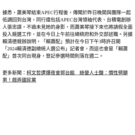
據悉，蕭美琴結束APEC行程後，傳聞於昨日晚間與團隊一起
低調回到台灣，同行還包括APEC台灣領袖代表、台積電創辦
人張忠謀，不過未見她的身影，而蕭美琴接下來也將請假全面
投入競選工作，並在今日上午前往總統府和外交部述職。另據
賴清德競辦說明，「賴蕭配」預計在今日下午3時許召開
「2024賴清德副總統人選公布」記者會，而這也會是「賴蕭
配」首次同台現身，登記參選時間則落在週二。
更多新聞：
柯文哲遭爆夜會郭台銘　綠營人士酸：慣性劈腿
男！戲弄國民黨