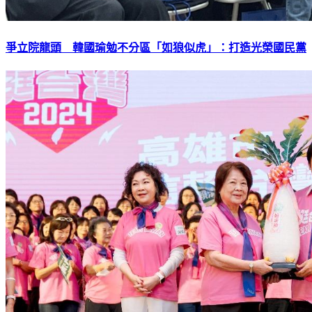
爭立院龍頭 韓國瑜勉不分區「如狼似虎」：打造光榮國民黨