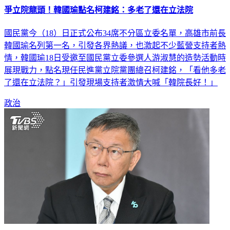
爭立院龍頭！韓國瑜點名柯建銘：多老了還在立法院
國民黨今（18）日正式公布34席不分區立委名單，高雄市前長
韓國瑜名列第一名，引發各界熱議，也激起不少藍營支持者熱
情，韓國瑜18日受邀至國民黨立委參選人游淑慧的造勢活動時
展現戰力，點名現任民進黨立院黨團總召柯建銘，「看他多老
了還在立法院？」引發現場支持者激情大喊「韓院長好！」
政治