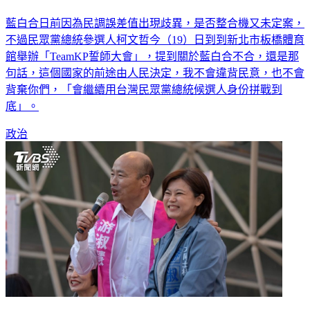
藍白合日前因為民調誤差值出現歧異，是否整合機又未定案，
不過民眾黨總統參選人柯文哲今（19）日到到新北市板橋體育
館舉辦「TeamKP誓師大會」，提到關於藍白合不合，還是那
句話，這個國家的前途由人民決定，我不會違背民意，也不會
背棄你們，「會繼續用台灣民眾黨總統候選人身份拼戰到
底」。
政治