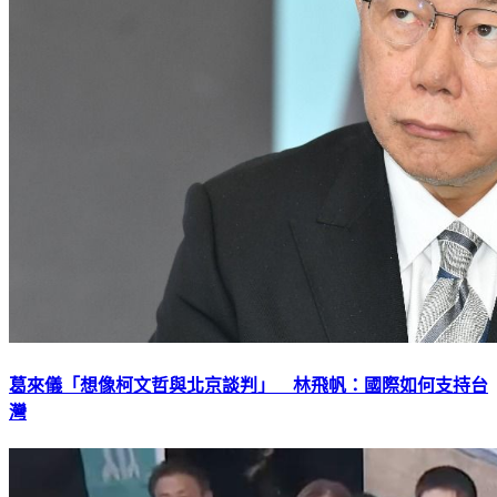
葛來儀「想像柯文哲與北京談判」 林飛帆：國際如何支持台
灣