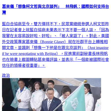
葛來儀「想像柯文哲與北京談判」 林飛帆：國際如何支持台
灣
藍白合協商至今，雙方僵持不下，民眾黨總統參選人柯文哲昨
日在記者會上就藍白協商未果表示下次不要一個人談，「因為
我實在太容易說好啦、好啦」、「被人家誆了」。對此，美國
外交政策專家葛來儀（Bonnie Glaser）就在社群平台上轉推相
關文章，並諷刺「想像一下他是在跟北京談判」（Just imagine
if he were negotiating with Beijing），民進黨前副秘書長林飛帆
也在臉書上截圖轉貼葛來儀評論，並表示「一個能被國際社會
信任的領導者很重要」。
政治