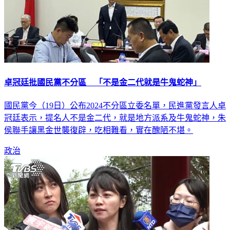
卓冠廷批國民黨不分區 「不是金二代就是牛鬼蛇神」
國民黨今（19日）公布2024不分區立委名單，民進黨發言人卓
冠廷表示，提名人不是金二代，就是地方派系及牛鬼蛇神，朱
侯聯手讓黑金世襲復辟，吃相難看，實在醜陋不堪。
政治