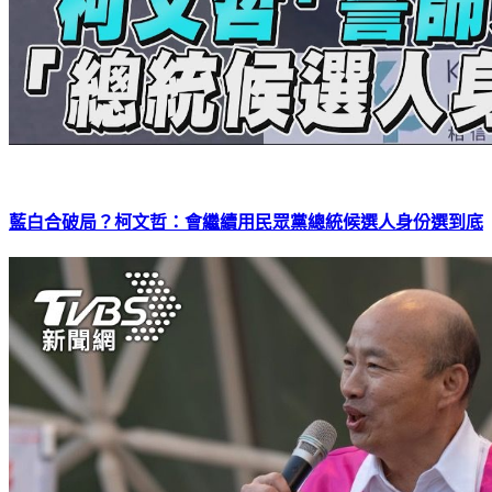
藍白合破局？柯文哲：會繼續用民眾黨總統候選人身份選到底