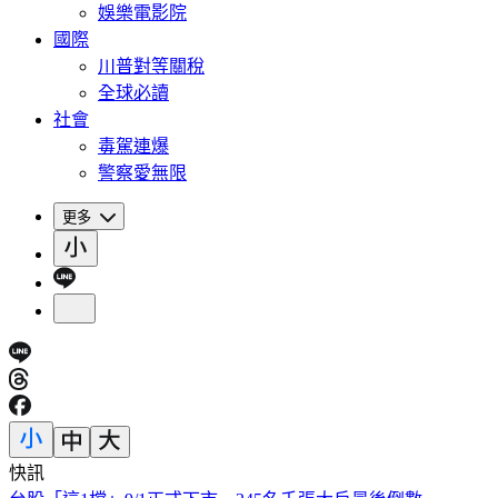
娛樂電影院
國際
川普對等關稅
全球必讀
社會
毒駕連爆
警察愛無限
更多
快訊