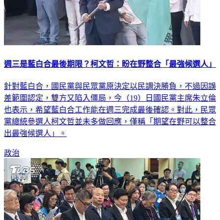
週三是藍白合最後期限？柯文哲：盼在野整合「最強候選人」
針對藍白合，國民黨與民眾黨原決定以民調決勝負，不過因誤
差範圍認定，雙方又陷入僵局，今（19）日國民黨主席朱立倫
也表示，希望藍白合工作能在週三完成最後確認。對此，民眾
黨總統參選人柯文哲並未多做回應，僅稱「期望在野可以整合
出最強候選人」。
政治