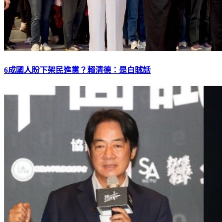
6成國人盼下架民進黨？賴清德：是白賊話