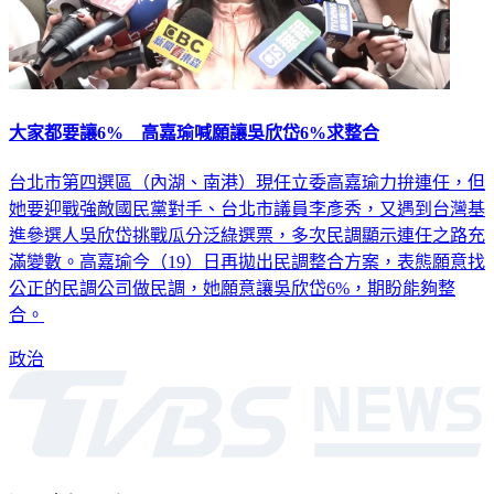
大家都要讓6% 高嘉瑜喊願讓吳欣岱6%求整合
台北市第四選區（內湖、南港）現任立委高嘉瑜力拚連任，但
她要迎戰強敵國民黨對手、台北市議員李彥秀，又遇到台灣基
進參選人吳欣岱挑戰瓜分泛綠選票，多次民調顯示連任之路充
滿變數。高嘉瑜今（19）日再拋出民調整合方案，表態願意找
公正的民調公司做民調，她願意讓吳欣岱6%，期盼能夠整
合。
政治