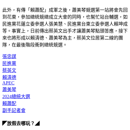
此外，有傳「賴蕭配」成軍之後，蕭美琴競選第一站將會先回
到花東，參加總統競總成立大會的同時，也幫忙站台輔選，如
民進黨花蓮立委參選人張美慧、民進黨台東立委參選人賴坤成
等。事實上，日前傳出蔡英文出手才讓蕭美琴點頭答應，接下
來也將形成以賴清德、蕭美琴為主，蔡英文位居第二線的團
隊，在最後階段衝刺總統競選。
張忠謀
民進黨
蔡英文
賴清德
APEC
蕭美琴
2024總統大選
賴蕭配
副手記者會
◤放假去哪玩？◢