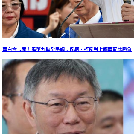
藍白合卡關！馬英九拋全民調：侯柯、柯侯對上賴蕭配比勝負