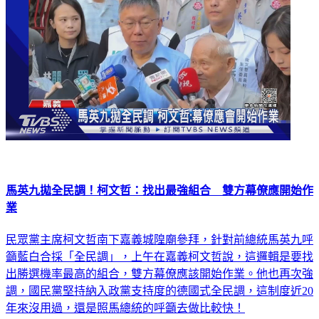
馬英九拋全民調！柯文哲：找出最強組合 雙方幕僚應開始作
業
民眾黨主席柯文哲南下嘉義城隍廟參拜，針對前總統馬英九呼
籲藍白合採「全民調」，上午在嘉義柯文哲說，這邏輯是要找
出勝選機率最高的組合，雙方幕僚應該開始作業。他也再次強
調，國民黨堅持納入政黨支持度的德國式全民調，這制度近20
年來沒用過，還是照馬總統的呼籲去做比較快！