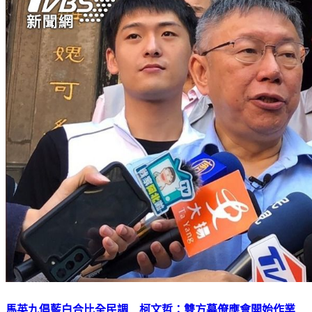
馬英九倡藍白合比全民調 柯文哲：雙方幕僚應會開始作業