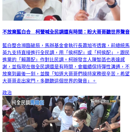
不放棄藍白合 柯營喊全民調還有時間：盼大哥哥聽世界聲音
藍白整合瀕臨破局，馬辦基金會執行長蕭旭岑透露，前總統馬
英九支持直接進行全民調，用「侯柯配」或「柯侯配」，跟民
進黨的「賴蕭配」作對比民調。柯辦發言人陳智菡也表達感
謝，並指現在做全民調還是有時間，會繼續保持彈性溝通，不
放棄到最後一刻，並酸「知道大哥哥們操持家務很辛苦，希望
大哥哥走出家門，多聽聽這個世界的聲音」。
政治