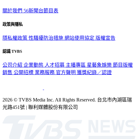
關於我們
56新聞台節目表
政策與隱私
隱私權政策
性騷擾防治措施
網站使用協定
版權宣告
認識 TVBS
公司介紹
企業動態
人才招募
主播專區
星藝象娛樂
節目版權
銷售
公開招標
業務服務
官方聲明
獲獎紀錄／認證
2026 © TVBS Media Inc. All Rights Reserved. 台北市內湖區瑞
光路451號 | 聯利媒體股份有限公司