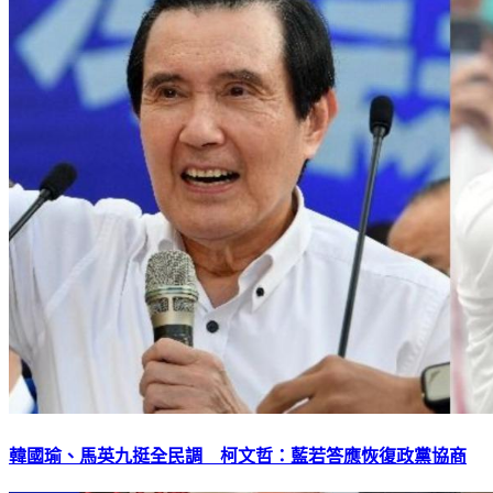
韓國瑜、馬英九挺全民調 柯文哲：藍若答應恢復政黨協商