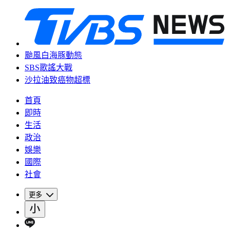
颱風白海豚動態
SBS歌謠大戰
沙拉油致癌物超標
首頁
即時
生活
政治
娛樂
國際
社會
更多