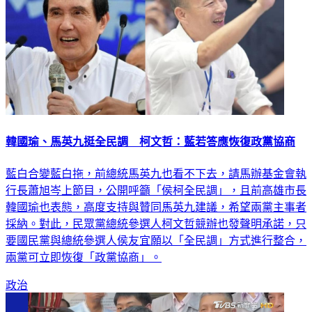
韓國瑜、馬英九挺全民調 柯文哲：藍若答應恢復政黨協商
藍白合變藍白拖，前總統馬英九也看不下去，請馬辦基金會執
行長蕭旭岑上節目，公開呼籲「侯柯全民調」，且前高雄市長
韓國瑜也表態，高度支持與贊同馬英九建議，希望兩黨主事者
採納。對此，民眾黨總統參選人柯文哲競辦也發聲明承諾，只
要國民黨與總統參選人侯友宜願以「全民調」方式進行整合，
兩黨可立即恢復「政黨協商」。
政治