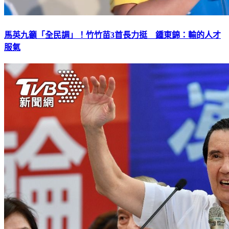
馬英九籲「全民調」！竹竹苗3首長力挺 鍾東錦：輸的人才
服氣