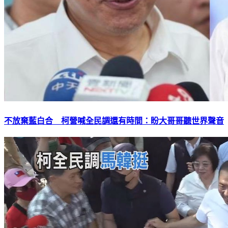
不放棄藍白合 柯營喊全民調還有時間：盼大哥哥聽世界聲音