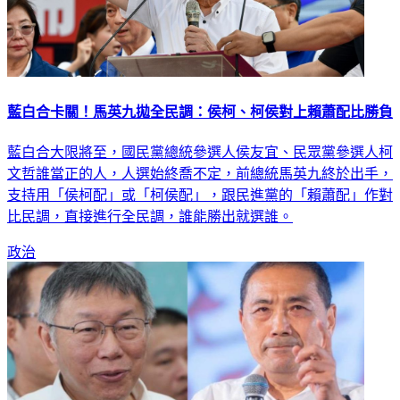
藍白合卡關！馬英九拋全民調：侯柯、柯侯對上賴蕭配比勝負
藍白合大限將至，國民黨總統參選人侯友宜、民眾黨參選人柯
文哲誰當正的人，人選始終喬不定，前總統馬英九終於出手，
支持用「侯柯配」或「柯侯配」，跟民進黨的「賴蕭配」作對
比民調，直接進行全民調，誰能勝出就選誰。
政治