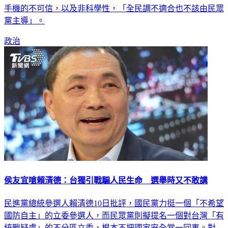
黨主導」。
政治
侯友宜嗆賴清德：台獨引戰騙人民生命 選舉時又不敢講
民進黨總統參選人賴清德10日批評，國民黨力挺一個「不希望
國防自主」的立委參選人，而民眾黨則擬提名一個對台灣「有
統戰疑慮」的不分區立委，根本不把國家安全當一回事。對
此，國民黨總統參選人侯友宜今（11）日反擊，指賴清德是