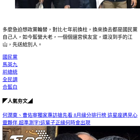
多麼急迫想政黨輪替，對比七年前換柱，換來換去都是國民黨
自己人，如今藍營大老，一個個逼宮侯友宜，還沒到手的江
山，先送給別人。
國民黨
馬英九
前總統
全民調
合藍白
◤人氣夯文◢
何潤東、曹佑寧獨家專訪搶先看
8月緣分排行榜 這星座遇見心
靈夥伴
超準測字!這輩子正緣何時會出現