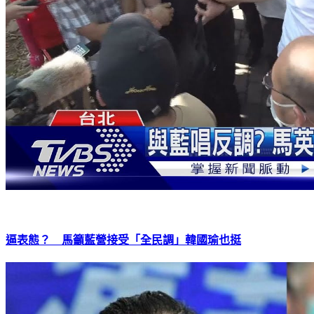
逼表態？ 馬籲藍營接受「全民調」韓國瑜也挺