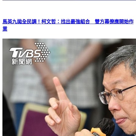
馬英九拋全民調！柯文哲：找出最強組合 雙方幕僚應開始作
業