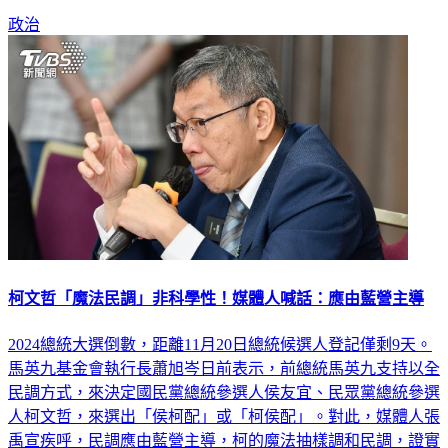
政治
柯文哲「魔法民調」非科學性！媒體人喊話：應由藍營主導
2024總統大選倒數，距離11月20日總統候選人登記僅剩9天。
馬英九基金會執行長蕭旭岑日前表示，前總統馬英九支持以全
民調方式，來決定國民黨總統參選人侯友宜、民眾黨總統參選
人柯文哲，來選出「侯柯配」或「柯侯配」。對此，媒體人張
禹宣疾呼，民調應由藍營主導，柯的魔法抽樣調和民調，證實
手機的不可信，以及非科學性，「全民調不適合也不該由民眾