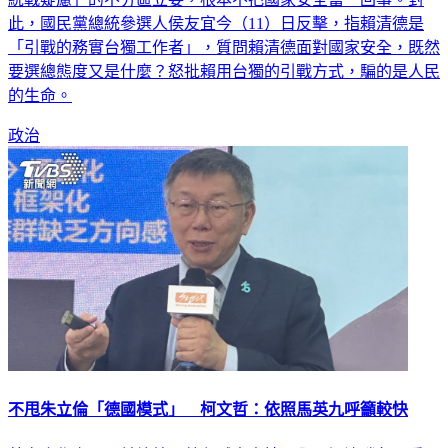
「引戰的務實台獨工作者」，質問賴清德面對國家安全，既然
要選總態度又是什麼？怒批賴用台獨的引戰方式，騙的是人民
的生命。
政治
不甩朱立倫「德國模式」 柯文哲：依照馬英九呼籲較快
藍白合作卡關，前總統馬英九喊出支持以全民調決勝負，看國