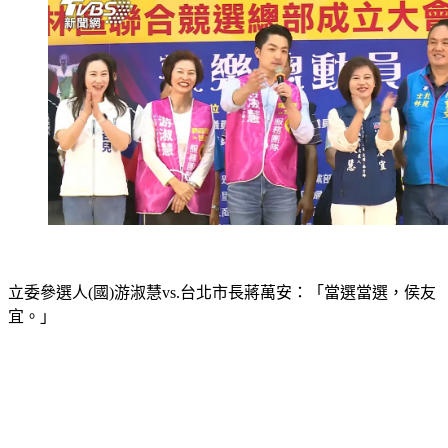
立委參選人(國)游淑慧vs.台北市長蔣萬安：「當選當選，侯友
宜。」