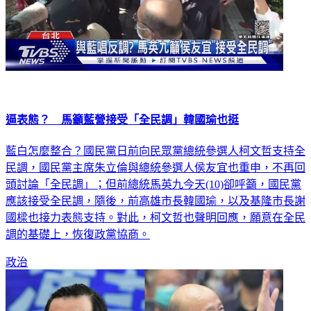
逼表態？ 馬籲藍營接受「全民調」韓國瑜也挺
藍白怎麼整合？國民黨日前向民眾黨總統參選人柯文哲支持全
民調，國民黨主席朱立倫與總統參選人侯友宜也重申，不再回
頭討論「全民調」；但前總統馬英九今天(10)卻呼籲，國民黨
應該接受全民調，隨後，前高雄市長韓國瑜，以及基隆市長謝
國樑也接力表態支持。對此，柯文哲也聲明回應，願意在全民
調的基礎上，恢復政黨協商。
政治