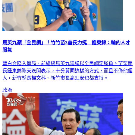
馬英九籲「全民調」！竹竹苗3首長力挺 鍾東錦：輸的人才
服氣
藍白合陷入僵局，前總統馬英九建議以全民調定勝負。苗栗縣
長鍾東錦昨天晚間表示，十分贊同這樣的方式，而且不僅他個
人，新竹縣長楊文科、新竹市長高虹安也都支持。
政治