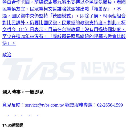
民黨侯友宜、民眾黨柯文哲誰強就派誰出戰「賴蕭配」，不
過，國民黨中央仍堅持「德國模式」，即除了侯、柯兩個組合
對比民調外，仍要比國民黨、民眾黨的政黨支持度。對此，柯
文哲今（11）日表示，目前在台灣政壇上沒有用過這個制度，
至少在這20年來沒有，「應該還是照馬總統的呼籲去做會比較
快」。
政治
深入時事，一觸即見
意見反映：service@tvbs.com.tw
觀眾服務專線：02-2656-1599
TVBS新聞網