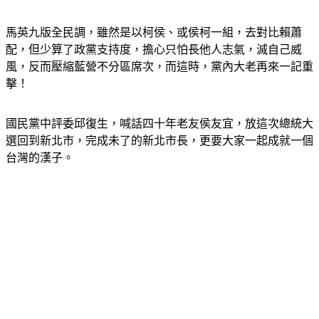
馬英九版全民調，雖然是以柯侯、或侯柯一組，去對比賴蕭
配，但少算了政黨支持度，擔心只怕長他人志氣，滅自己威
風，反而壓縮藍營不分區席次，而這時，黨內大老再來一記重
擊！
國民黨中評委邱復生，喊話四十年老友侯友宜，放這次總統大
選回到新北市，完成未了的新北市長，更要大家一起成就一個
台灣的漢子。