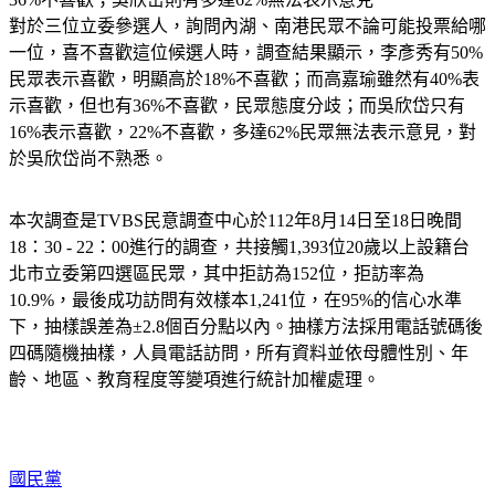
對於三位立委參選人，詢問內湖、南港民眾不論可能投票給哪
一位，喜不喜歡這位候選人時，調查結果顯示，李彥秀有50%
民眾表示喜歡，明顯高於18%不喜歡；而高嘉瑜雖然有40%表
示喜歡，但也有36%不喜歡，民眾態度分歧；而吳欣岱只有
16%表示喜歡，22%不喜歡，多達62%民眾無法表示意見，對
於吳欣岱尚不熟悉。
本次調查是TVBS民意調查中心於112年8月14日至18日晚間
18：30 - 22：00進行的調查，共接觸1,393位20歲以上設籍台
北市立委第四選區民眾，其中拒訪為152位，拒訪率為
10.9%，最後成功訪問有效樣本1,241位，在95%的信心水準
下，抽樣誤差為±2.8個百分點以內。抽樣方法採用電話號碼後
四碼隨機抽樣，人員電話訪問，所有資料並依母體性別、年
齡、地區、教育程度等變項進行統計加權處理。
國民黨