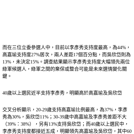
而在三位立委參選人中，目前以李彥秀支持度最高，為44%，
高嘉瑜支持度27%居次，兩人差距17個百分點，而吳欣岱則為
13%，未決定15%。調查結果顯示李彥秀支持度大幅領先兩位
綠軍候選人，綠軍之間的棄保或整合可能是未來選情變化關
鍵。
40歲以上選民近半支持李彥秀，明顯高於高嘉瑜及吳欣岱
交叉分析顯示，20-29歲支持高嘉瑜比例最高，為37%，李彥
秀為30%，吳欣岱11%；30-39歲中高嘉瑜及李彥秀差距不大
（39%：38%），另有13%支持吳欣岱；而40歲以上選民中，
李彥秀支持度都接近五成，明顯領先高嘉瑜及吳欣岱，其中60