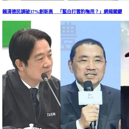
賴清德民調破37%創新高 「藍白打雲豹嘸用？」網揭關鍵