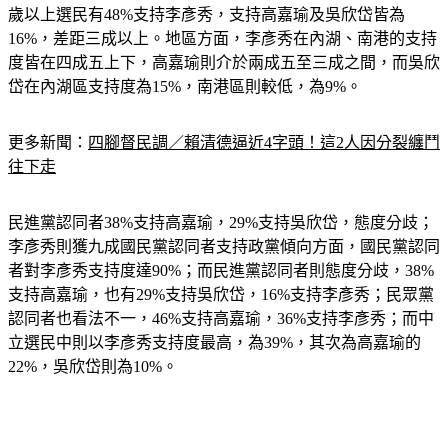
歲以上選民有48%支持李彥秀，支持高嘉瑜及吳欣岱皆為
16%，差距三成以上。地區方面，李彥秀在內湖、南港的支持
度皆在四成五上下，高嘉瑜則介於兩成五至三成之間，而吳欣
岱在內湖區支持度為15%，南港區則較低，為9%。
更多新聞：
四腳督民調／賴清德逼近4字頭！這2人因分裂纏鬥
往下走
民進黨認同者38%支持高嘉瑜，29%支持吳欣岱，態度分歧；
李彥秀則獲九成國民黨認同者支持政黨傾向方面，國民黨認同
者對李彥秀支持度達90%；而民進黨認同者則態度分歧，38%
支持高嘉瑜，也有29%支持吳欣岱，16%支持李彥秀；民眾黨
認同者也看法不一，46%支持高嘉瑜，36%支持李彥秀；而中
立選民中則以李彥秀支持度最高，為39%，其次為高嘉瑜的
22%，吳欣岱則為10%。