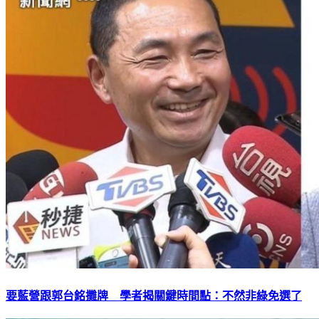
要藍營跟郭台銘攤牌 學者揭關鍵時間點：不然非綠免選了