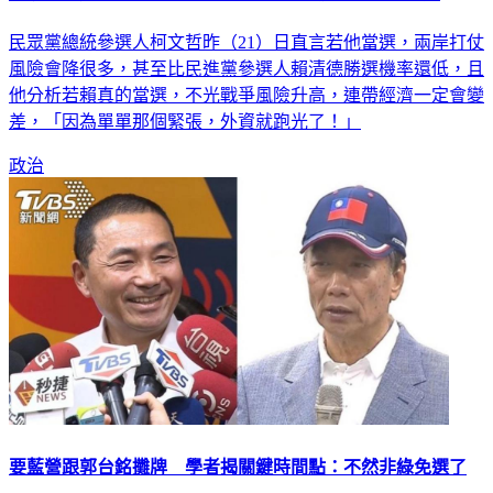
民眾黨總統參選人柯文哲昨（21）日直言若他當選，兩岸打仗
風險會降很多，甚至比民進黨參選人賴清德勝選機率還低，且
他分析若賴真的當選，不光戰爭風險升高，連帶經濟一定會變
差，「因為單單那個緊張，外資就跑光了！」
政治
要藍營跟郭台銘攤牌 學者揭關鍵時間點：不然非綠免選了