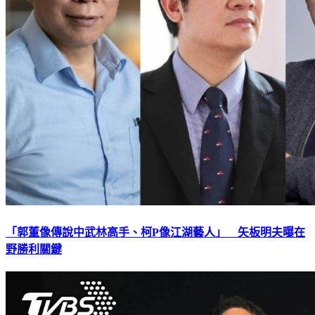
「郭董像傳說中武林高手、柯P像江湖藝人」 矢板明夫曝在
野勝利關鍵