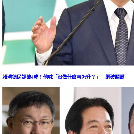
賴清德民調破4成！他喊「沒做什麼事怎升？」 網破關鍵