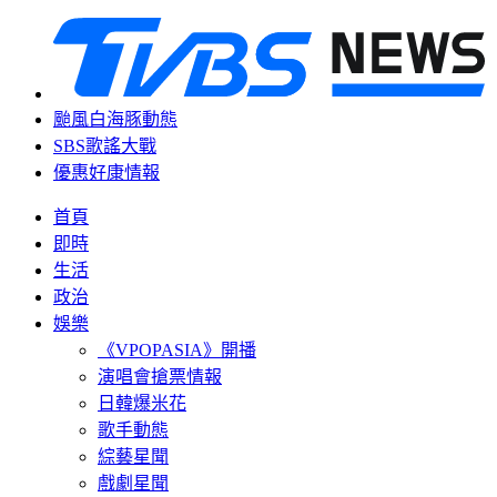
颱風白海豚動態
SBS歌謠大戰
優惠好康情報
首頁
即時
生活
政治
娛樂
《VPOPASIA》開播
演唱會搶票情報
日韓爆米花
歌手動態
綜藝星聞
戲劇星聞