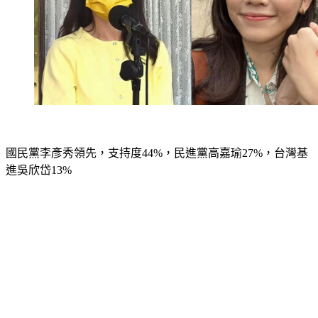
國民黨李彥秀領先，支持度44%，民進黨高嘉瑜27%，台灣基
進吳欣岱13%