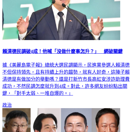
賴清德民調破4成！他喊「沒做什麼事怎升？」 網破關鍵
據《美麗島電子報》總統大選民調顯示，民進黨參選人賴清德
不但保持領先，且有持續上升的趨勢，就有人好奇，這陣子賴
清德是有做加分的舉動嗎？還是打新竹市長高虹安涉詐助理費
成功，不然民調怎麼就升到4成。對此，許多網友紛紛點出關
鍵，「對手太弱、一堆自爆的。」
政治