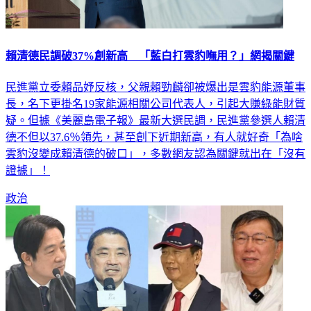
賴清德民調破37%創新高 「藍白打雲豹嘸用？」網揭關鍵
民進黨立委賴品妤反核，父親賴勁麟卻被爆出是雲豹能源董事
長，名下更掛名19家能源相關公司代表人，引起大賺綠能財質
疑。但據《美麗島電子報》最新大選民調，民進黨參選人賴清
德不但以37.6％領先，甚至創下近期新高，有人就好奇「為啥
雲豹沒變成賴清德的破口」，多數網友認為關鍵就出在「沒有
證據」！
政治