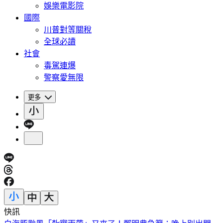
娛樂電影院
國際
川普對等關稅
全球必讀
社會
毒駕連爆
警察愛無限
更多
快訊