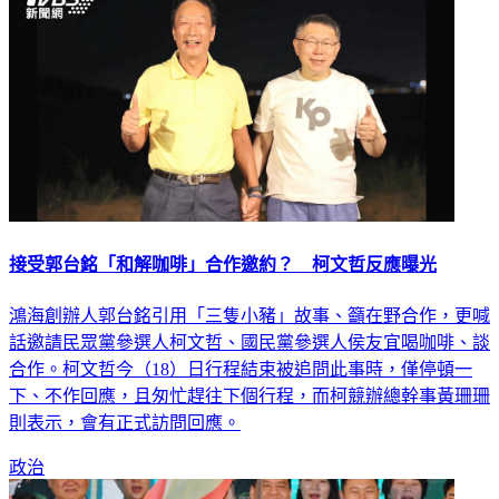
接受郭台銘「和解咖啡」合作邀約？ 柯文哲反應曝光
鴻海創辦人郭台銘引用「三隻小豬」故事、籲在野合作，更喊
話邀請民眾黨參選人柯文哲、國民黨參選人侯友宜喝咖啡、談
合作。柯文哲今（18）日行程結束被追問此事時，僅停頓一
下、不作回應，且匆忙趕往下個行程，而柯競辦總幹事黃珊珊
則表示，會有正式訪問回應。
政治