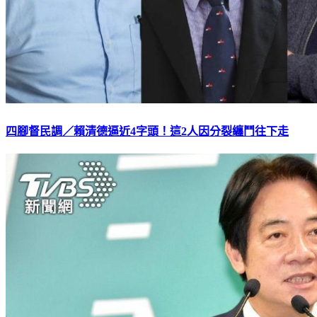
四腳督民調／賴清德逼近4字頭！這2人因分裂纏鬥往下走