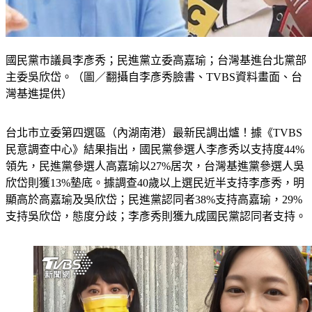
國民黨市議員李彥秀；民進黨立委高嘉瑜；台灣基進台北黨部
主委吳欣岱。（圖／翻攝自李彥秀臉書、TVBS資料畫面、台
灣基進提供）
台北市立委第四選區（內湖南港）最新民調出爐！據《TVBS
民意調查中心》結果指出，國民黨參選人李彥秀以支持度44%
領先，民進黨參選人高嘉瑜以27%居次，台灣基進黨參選人吳
欣岱則獲13%墊底。據調查40歲以上選民近半支持李彥秀，明
顯高於高嘉瑜及吳欣岱；民進黨認同者38%支持高嘉瑜，29%
支持吳欣岱，態度分歧；李彥秀則獲九成國民黨認同者支持。