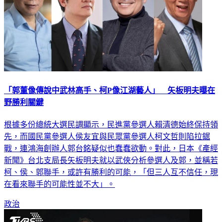
「郭董像傳說中武林高手、柯P像江湖藝人」 矢板明夫曝在
野勝利關鍵
根據多份總統大選民調顯示，民進黨參選人賴清德始終保持領
先，而國民黨參選人侯友宜與民眾黨參選人柯文哲則陷拉鋸
戰，連鴻海創辦人郭台銘疑似也蠢蠢欲動。對此，日本《產經
新聞》台北支局長矢板明夫就以武俠分析參選人及郭，並稱若
柯、侯、郭聯手，或許有勝利的可能，「但三人互不信任，現
在看來聯手的可能性並不大」。
政治