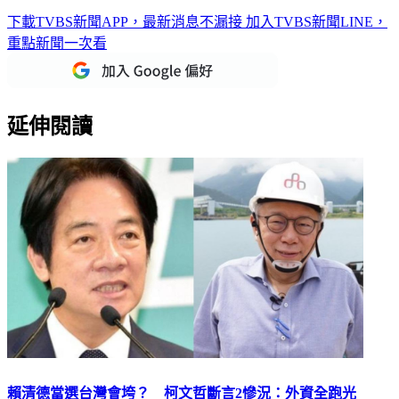
下載TVBS新聞APP，最新消息不漏接
加入TVBS新聞LINE，
重點新聞一次看
延伸閱讀
賴清德當選台灣會垮？ 柯文哲斷言2慘況：外資全跑光