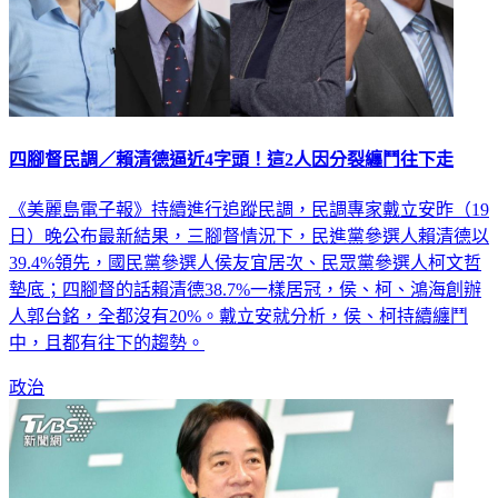
四腳督民調／賴清德逼近4字頭！這2人因分裂纏鬥往下走
《美麗島電子報》持續進行追蹤民調，民調專家戴立安昨（19
日）晚公布最新結果，三腳督情況下，民進黨參選人賴清德以
39.4%領先，國民黨參選人侯友宜居次、民眾黨參選人柯文哲
墊底；四腳督的話賴清德38.7%一樣居冠，侯、柯、鴻海創辦
人郭台銘，全都沒有20%。戴立安就分析，侯、柯持續纏鬥
中，且都有往下的趨勢。
政治