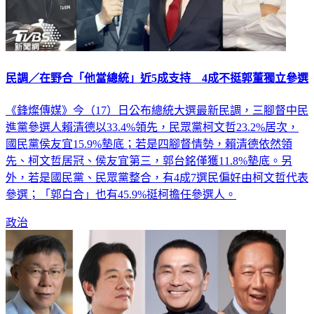
民調／在野合「他當總統」近5成支持 4成不挺郭董獨立參選
《鋒燦傳媒》今（17）日公布總統大選最新民調，三腳督中民
進黨參選人賴清德以33.4%領先，民眾黨柯文哲23.2%居次，
國民黨侯友宜15.9%墊底；若是四腳督情勢，賴清德依然領
先、柯文哲居冠、侯友宜第三，郭台銘僅獲11.8%墊底。另
外，若是國民黨、民眾黨整合，有4成7選民偏好由柯文哲代表
參選；「郭白合」也有45.9%挺柯擔任參選人。
政治