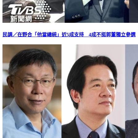
民調／在野合「他當總統」近5成支持 4成不挺郭董獨立參選