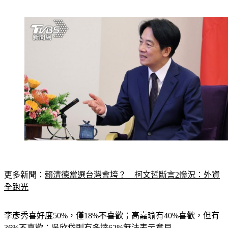
更多新聞：
賴清德當選台灣會垮？　柯文哲斷言2慘況：外資
全跑光
李彥秀喜好度50%，僅18%不喜歡；高嘉瑜有40%喜歡，但有
36%不喜歡；吳欣岱則有多達62%無法表示意見