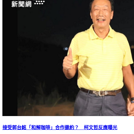
接受郭台銘「和解咖啡」合作邀約？ 柯文哲反應曝光