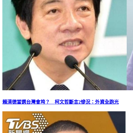
賴清德當選台灣會垮？ 柯文哲斷言2慘況：外資全跑光