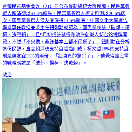
台灣民意基金會昨（21）日公布最新總統大選民調，民進黨參
選人賴清德以43.4%領先，民眾黨參選人柯文哲則以26.6%居
次，國民黨參選人侯友宜僅得13.6%墊底。中國文化大學廣告
學系專任教授兼系主任鈕則勳就認為，國民黨應該「破郭、攘
柯、決戰賴」，且9月初或許就得和鴻海創辦人郭台銘攤牌開
戰，不然「不只侯，非綠基本上都不用選了」！鈕則勳在分析
這份民調，直言賴清德支持度超過四成，柯文哲26%的支持度
則是侯友宜13%的兩倍，「鈕哥真的驚呆了」，他覺得國民黨
的戰略應該是「破郭、攘柯、決戰賴」。
政治