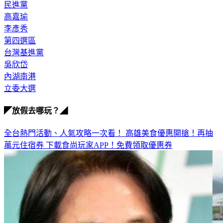
民進黨
高嘉瑜
李彥秀
第四選區
台灣基進黨
吳欣岱
內湖南港
立委大選
◤放假去哪玩？◢
全台熱門活動、人氣攻略一次看！
高雄美食優惠開搶！再抽
萬元住宿券
下載食尚玩家APP！免費領取優惠券