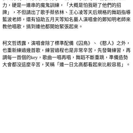
就是好玩、大家高興就好了，沒想到承辦的公司竟然卯足全
力，硬是一連串的魔鬼訓練，「大概是怕我砸了他們的招
牌」，不但請出了歌手蔡依林、王心凌等天后規格的舞蹈指導
藍波老師，還有協助五月天等知名藝人演唱會的鄭知明老師來
教他唱歌，搞到連他都開始緊張起來。
柯文哲透露，演唱會除了標準配備《囚鳥》、《憨人》之外，
也重新練過幾首歌，練習過程也是非常辛苦，先發聲練習，再
調每一首個的key，歌曲一唱再唱，舞蹈不斷重跳，準備造勢
大會都沒這麼辛苦，笑稱「連一日北高都看起來比較容易」。