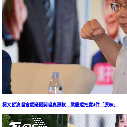
柯文哲演唱會遭疑假開唱真募款 黨慶還拍賣4件「原味」