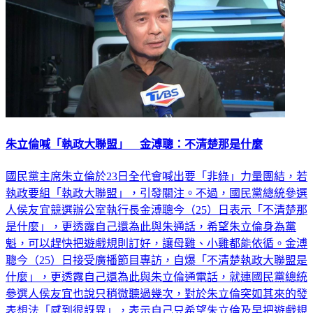
朱立倫喊「執政大聯盟」 金溥聰：不清楚那是什麼
國民黨主席朱立倫於23日全代會喊出要「非綠」力量團結，若
執政要組「執政大聯盟」，引發關注。不過，國民黨總統參選
人侯友宜競選辦公室執行長金溥聰今（25）日表示「不清楚那
是什麼」，更透露自己還為此與朱通話，希望朱立倫身為黨
魁，可以趕快把遊戲規則訂好，讓母雞、小雞都能依循。金溥
聰今（25）日接受廣播節目專訪，自爆「不清楚執政大聯盟是
什麼」，更透露自己還為此與朱立倫通電話，就連國民黨總統
參選人侯友宜也說只稍微聽過幾次，對於朱立倫突如其來的發