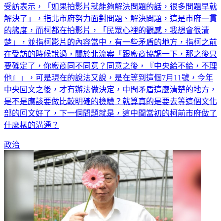
對於柯文哲拍影片說北流興建的過程跟看法，殷瑋今（26）日
受訪表示，「如果拍影片就能夠解決問題的話，很多問題早就
解決了」，指北市府努力面對問題、解決問題，這是市府一貫
的態度，而柯都在拍影片，「民眾心裡的觀感，我想會很清
楚」，並指柯影片的內容當中，有一些矛盾的地方，指柯之前
在受訪的時候說過，關於北流案「跟廠商協調一下，那之後只
要確定了，你廠商同不同意？同意之後，『中央給不給，不理
他』」，可是現在的說法又說，是在等到這個7月11號，今年
中央回文之後，才有辦法做決定，中間矛盾這麼清楚的地方，
是不是應該要做比較明確的檢驗？就算真的是要去等這個文化
部的回文好了，下一個問題就是，這中間當初的柯前市府做了
什麼樣的溝通？
政治