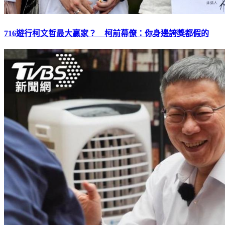
716遊行柯文哲最大贏家？ 柯前幕僚：你身邊誇獎都假的