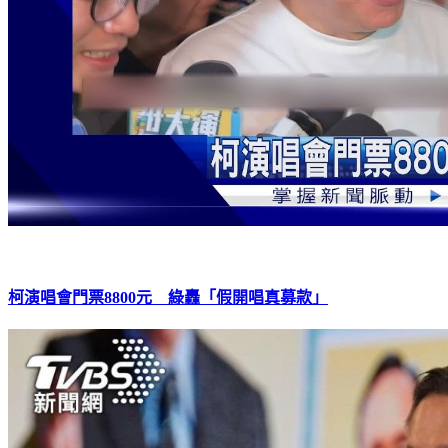
柯演唱會門票8800元 綠轟「假開唱真募款」