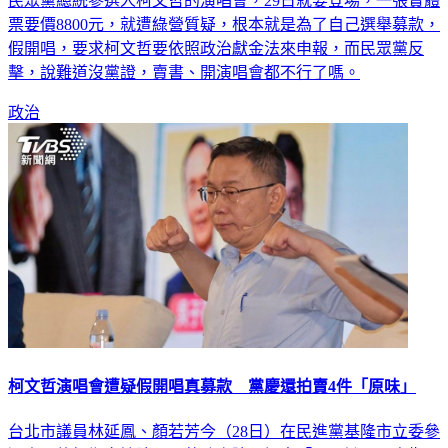
民眾黨總統參選人柯文哲的演唱會，29日就要登場，一張實體
票要價8800元，就遭綠營質疑，根本就是為了自己選舉募款，
假開唱，要求柯文哲要依照政治獻金法來申報，而民眾黨反
擊，說難道沒黨證，賣書、開演唱會都不行了嗎。
政治
柯文哲演唱會遭疑假開唱真募款 黨慶還拍賣4件「原味」