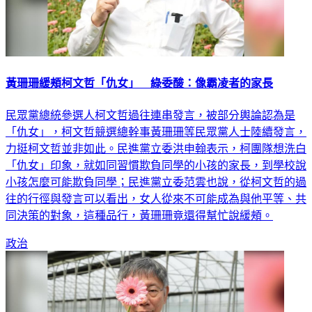
黃珊珊緩頰柯文哲「仇女」 綠委酸：像霸凌者的家長
民眾黨總統參選人柯文哲過往連串發言，被部分輿論認為是
「仇女」，柯文哲競選總幹事黃珊珊等民眾黨人士陸續發言，
力挺柯文哲並非如此。民進黨立委洪申翰表示，柯團隊想洗白
「仇女」印象，就如同習慣欺負同學的小孩的家長，到學校說
小孩怎麼可能欺負同學；民進黨立委范雲也說，從柯文哲的過
往的行徑與發言可以看出，女人從來不可能成為與他平等、共
同決策的對象，這種品行，黃珊珊竟還得幫忙說緩頰。
政治