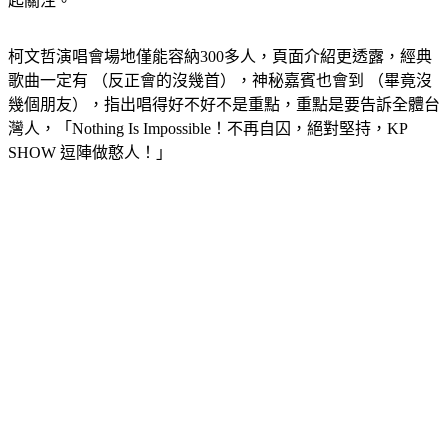
長」陳之漢日前在直播上透露「會擔任柯文哲演唱會嘉賓」引
起關注。
柯文哲演唱會場地僅能容納300多人，頁面介紹更透露，經典
歌曲一定有 （反正會的沒幾首），神秘嘉賓也會到 （畢竟沒
幾個朋友），指出唱得好不好不是重點，重點是要告訴全體台
灣人，「Nothing Is Impossible！不再自囚，絕對堅持，KP 
SHOW 逗陣做憨人！」