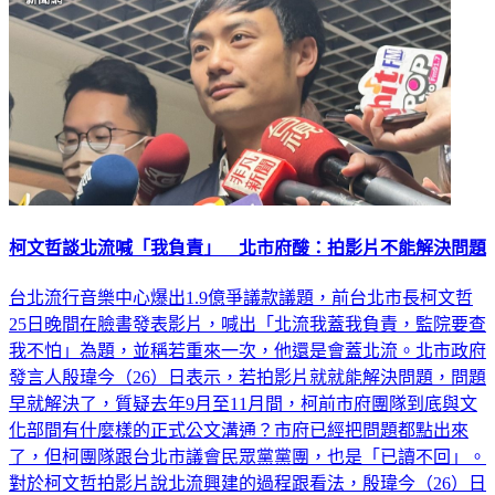
柯文哲談北流喊「我負責」 北市府酸：拍影片不能解決問題
台北流行音樂中心爆出1.9億爭議款議題，前台北市長柯文哲
25日晚間在臉書發表影片，喊出「北流我蓋我負責，監院要查
我不怕」為題，並稱若重來一次，他還是會蓋北流。北市政府
發言人殷瑋今（26）日表示，若拍影片就就能解決問題，問題
早就解決了，質疑去年9月至11月間，柯前市府團隊到底與文
化部間有什麼樣的正式公文溝通？市府已經把問題都點出來
了，但柯團隊跟台北市議會民眾黨黨團，也是「已讀不回」。