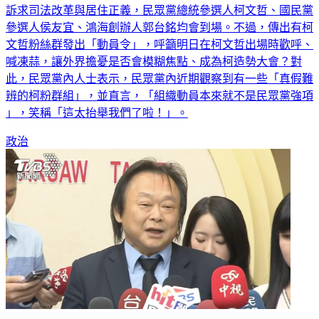
網紅「館長」陳之漢與前立委黃國昌明（16）日將走上凱道，
訴求司法改革與居住正義，民眾黨總統參選人柯文哲、國民黨
參選人侯友宜、鴻海創辦人郭台銘均會到場。不過，傳出有柯
文哲粉絲群發出「動員令」，呼籲明日在柯文哲出場時歡呼、
喊凍蒜，讓外界擔憂是否會模糊焦點、成為柯造勢大會？對
此，民眾黨內人士表示，民眾黨內近期觀察到有一些「真假難
辨的柯粉群組」，並直言，「組織動員本來就不是民眾黨強項
」，笑稱「這太抬舉我們了啦！」。
政治