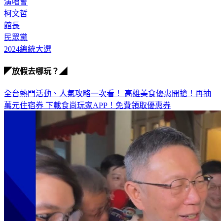
演唱會
柯文哲
館長
民眾黨
2024總統大選
◤放假去哪玩？◢
全台熱門活動、人氣攻略一次看！
高雄美食優惠開搶！再抽
萬元住宿券
下載食尚玩家APP！免費領取優惠券