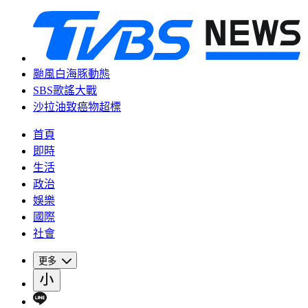
颱風白海豚動態
SBS歌謠大戰
沙拉油致癌物超標
首頁
即時
生活
政治
娛樂
國際
社會
更多