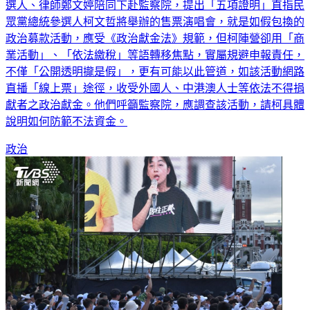
台北市議員林延鳳、顏若芳今（28日）在民進黨基隆市立委參
選人、律師鄭文婷陪同下赴監察院，提出「五項證明」直指民
眾黨總統參選人柯文哲將舉辦的售票演唱會，就是如假包換的
政治募款活動，應受《政治獻金法》規範，但柯陣營卻用「商
業活動」、「依法繳稅」等語轉移焦點，實屬規避申報責任，
不僅「公開透明攏是假」，更有可能以此管道，如該活動網路
直播「線上票」途徑，收受外國人、中港澳人士等依法不得捐
獻者之政治獻金。他們呼籲監察院，應調查該活動，請柯具體
說明如何防範不法資金。
政治