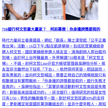
716遊行柯文哲最大贏家？ 柯前幕僚：你身邊誇獎都假的
時代力量前立委黃國昌、網紅「館長」陳之漢發起「公平正義
救台灣」活動，16日下午2點在凱道舉辦。包括民眾黨總統參
選人柯文哲、國民黨總統參選人侯友宜、鴻海創辦人郭台銘均
到場。由於柯上台呼聲最高，外界解讀716根本是「柯文哲主
場」，不過，前柯文哲Line＠官方帳號管理員吳靜怡分析，侯
友宜這次雖然台下狂吼「下台」，依然保持笑容，把話說完，
是有勇氣的，並向柯文哲喊話，需要正視自己的領導統御只有
假數據沒有實際戰術，「你身邊的誇獎都是假的，遊行失敗才
是真的」。吳靜怡指出，「其實這場活動對柯文哲來說是失敗
的，對館長來說是成功的」，這次遊行，值得研究的就是女性
只有1/50，男性的輪廓幾乎一致，對於柯文哲民調30%的支持