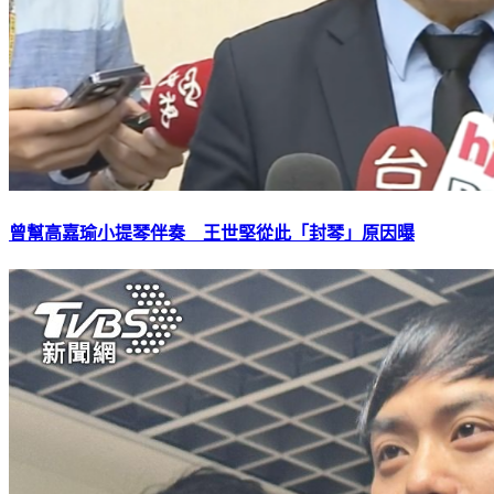
曾幫高嘉瑜小提琴伴奏 王世堅從此「封琴」原因曝