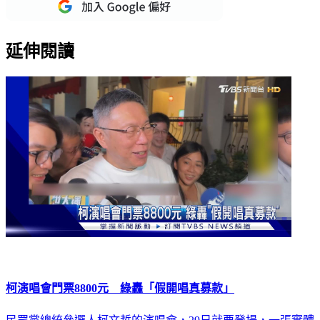
重點新聞一次看
延伸閱讀
柯演唱會門票8800元 綠轟「假開唱真募款」