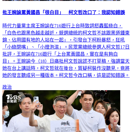
批王婉諭罵黃國昌「很白目」 柯文哲改口了：我認知錯誤
時代力量黨主席王婉諭在716遊行上台時致詞怒轟藍綠白，
「白色也跟黑色越走越近，競選總統的柯文哲不該跟黑道鍾東
錦、佔用國有地的人站在一起」，引發台下柯粉暴怒，狂吼
「小綠閉嘴」、「小燈泡滾」。民眾黨總統參選人柯文哲17日
批評，王婉諭在716遊行「上台罵黃國昌，實在是有夠白
目」。王婉諭今（18）日痛批柯文哲說謊不打草稿，強調當天
她在台上講話時，柯文哲就在後台，質疑柯裝作沒聽見，竟將
她的發言聽成另一種版本。柯文哲今改口稱，這是認知錯誤。
政治