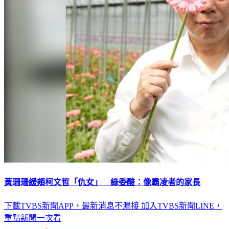
黃珊珊緩頰柯文哲「仇女」 綠委酸：像霸凌者的家長
下載TVBS新聞APP，最新消息不漏接
加入TVBS新聞LINE，