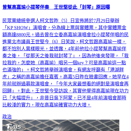
曾幫高嘉瑜小提琴伴奏 王世堅從此「封琴」原因曝
民眾黨總統參選人柯文哲昨（5）日宣佈將於7月29日舉辦
「KP SHOW」演唱會，分為線上票與實體票，其中實體票金
額高達8800元。過去曾在立委高嘉瑜演唱會拉小提琴伴唱的民
進黨北市議員王世堅今（6）日笑說，柯文哲跟高嘉瑜一樣，
都不怕別人異樣眼光，並透露，4年前他拉小提琴幫高嘉瑜伴
奏之後，「從那天之後我就封琴了」，因為他後來發現，「我
拉我的，怎麼她（高嘉瑜）唱另一個key？可是高嘉瑜這一點
也滿強的」。柯文哲將舉辦演唱會，有網友呼籲有「港湖胖
虎」之稱的高嘉瑜擔任嘉賓。高嘉5日昨在臉書回應，她早在4
年前就辦過募款演唱會，「今年大家最想看的絕對是演唱會再
回歸」。對此，王世堅今受訪說，其實他覺得高嘉瑜現在功力
已「大幅提升」，非昔日吳下阿蒙，已不是4年前演唱會那時
比較淺的實力，現在高嘉瑜確實功力大增。
政治