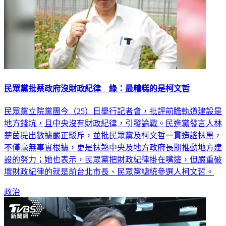
民眾黨批蔡政府沒財政紀律 綠：最糟糕的是柯文哲
民眾黨立院黨團今（25）日舉行記者會，批評前瞻軌道建設是
地方錢坑，且中央沒有財政紀律，引發論戰。民進黨發言人林
楚茵提出數據嚴正駁斥，並批民眾黨及柯文哲一貫造謠抹黑，
不僅毫無事實根據，更是抹煞中央及地方政府長期推動地方建
設的努力；她也表示，民眾黨把財政紀律掛在嘴邊，但嚴重破
壞財政紀律的就是前台北市長、民眾黨總統參選人柯文哲。
政治