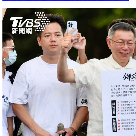
批王婉諭罵黃國昌「很白目」 柯文哲改口了：我認知錯誤