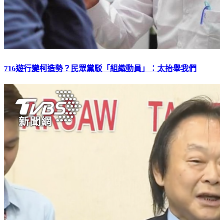
716遊行變柯造勢？民眾黨駁「組織動員」：太抬舉我們