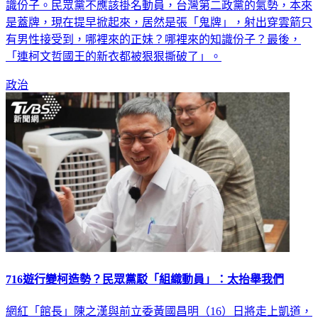
度，更能確定就是國民黨游離過去的，並非什麼年輕人、高知
識份子。民眾黨不應該掛名動員，台灣第二政黨的氣勢，本來
是蓋牌，現在提早掀起來，居然是張「鬼牌」，射出穿雲箭只
有男性接受到，哪裡來的正妹？哪裡來的知識份子？最後，
「連柯文哲國王的新衣都被狠狠撕破了」。
政治
716遊行變柯造勢？民眾黨駁「組織動員」：太抬舉我們