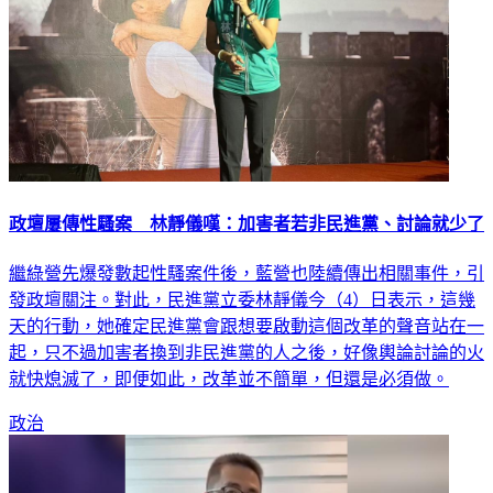
政壇屢傳性騷案 林靜儀嘆：加害者若非民進黨、討論就少了
繼綠營先爆發數起性騷案件後，藍營也陸續傳出相關事件，引
發政壇關注。對此，民進黨立委林靜儀今（4）日表示，這幾
天的行動，她確定民進黨會跟想要啟動這個改革的聲音站在一
起，只不過加害者換到非民進黨的人之後，好像輿論討論的火
就快熄滅了，即便如此，改革並不簡單，但還是必須做。
政治