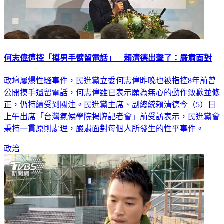
何志偉遭控「摸男手臂留電話」 賴清德出聲了：嚴肅面對
政壇屢爆性騷事件，民進黨立委何志偉昨晚也被指控8年前曾
公開摸手還留電話，何志偉雖已表示願為無心的動作致歉並修
正，仍持續受到關注。民進黨主席、副總統賴清德今（5）日
上午出席「台灣氣候學院揭牌記者會」前受訪表示，民進黨會
秉持一貫原則處理，嚴肅面對每個人所發生的性平事件。
政治