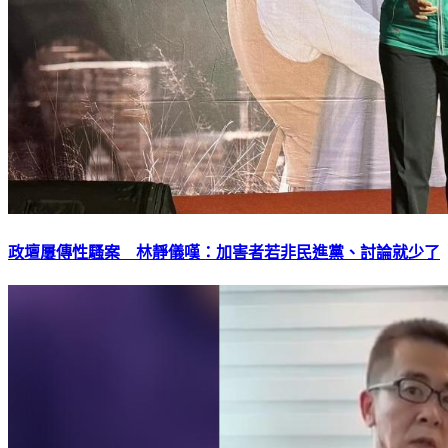
政壇屢傳性騷案 林靜儀嘆：加害者若非民進黨、討論就少了