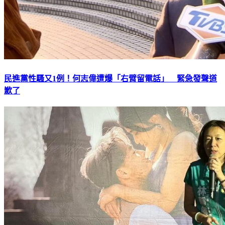
民進黨性騷又1例！何志偉遭爆「右臂留電話」 緊急發聲道
歉了