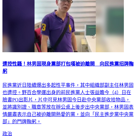
遭控性騷！林男固現身黨部打包嘆被迫離開 向民進黨招牌鞠
躬
民進黨近日陸續爆出多起性平事件，其中組織部副主任林男固
也遭控。野百合學運出身的前民進黨人士張益贍今（4）日在
臉書PO出影片，片中可見林男固今日赴中央黨部收拾物品，
並將識別證、職章等放在辦公桌上後步出中央黨部，林男固表
情嚴肅表示自己被迫離開熱愛的黨，並向「民主進步黨中央黨
部」的門牌鞠躬。
政治