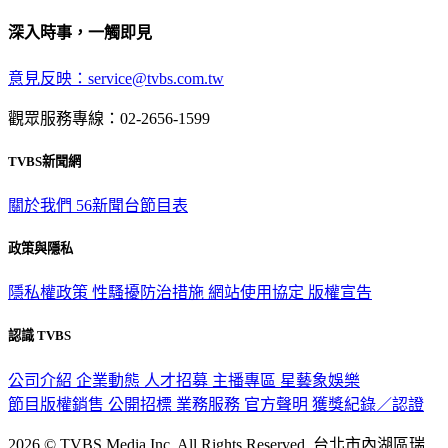
深入時事，一觸即見
意見反映：service@tvbs.com.tw
觀眾服務專線：02-2656-1599
TVBS新聞網
關於我們
56新聞台節目表
政策與隱私
隱私權政策
性騷擾防治措施
網站使用協定
版權宣告
認識 TVBS
公司介紹
企業動態
人才招募
主播專區
星藝象娛樂
節目版權銷售
公開招標
業務服務
官方聲明
獲獎紀錄／認證
2026 © TVBS Media Inc. All Rights Reserved. 台北市內湖區瑞
光路451號 | 聯利媒體股份有限公司