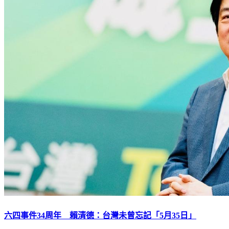
六四事件34周年 賴清德：台灣未曾忘記「5月35日」