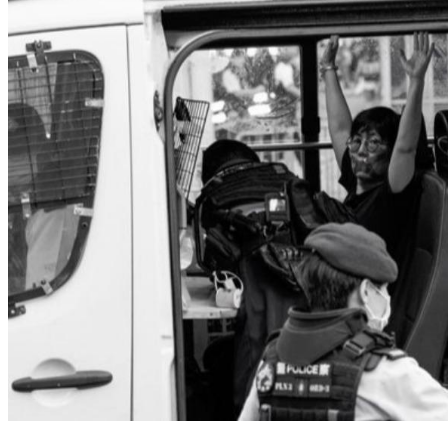
港警六四抓捕民主人士、學生 民進黨籲盡快釋放、反省錯誤