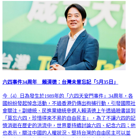
六四事件34周年 賴清德：台灣未曾忘記「5月35日」
今（4）日為發生於1989年的「六四天安門事件」34周年，各
國紛紛發起悼念活動，不過香港仍傳出拘捕行動，引發國際社
會關注。副總統、民進黨總統參選人賴清德上午透過臉書談到
「莫忘六四，珍惜得來不易的自由民主」，為了不讓六四的記
憶消逝在歷史的洪流中，世界要持續討論六四、紀念六四；他
也表示，關注中國的人權狀況、堅持台灣的自由民主可以並
行，未來要確保台灣民主、和平與繁榮的生活方式。