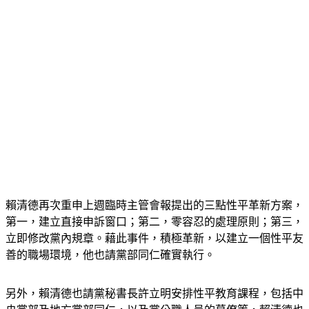
賴清德再次重申上週臨時主管會報提出的三點性平革新方案，
第一，建立直接申訴窗口；第二，零容忍的處理原則；第三，
立即修改黨內規章。藉此事件，積極革新，以建立一個性平友
善的職場環境，他也請黨部同仁確實執行。
另外，賴清德也請黨秘書長許立明安排性平教育課程，包括中
央黨部及地方黨部同仁，以及黨公職人員的幕僚等，賴清德也