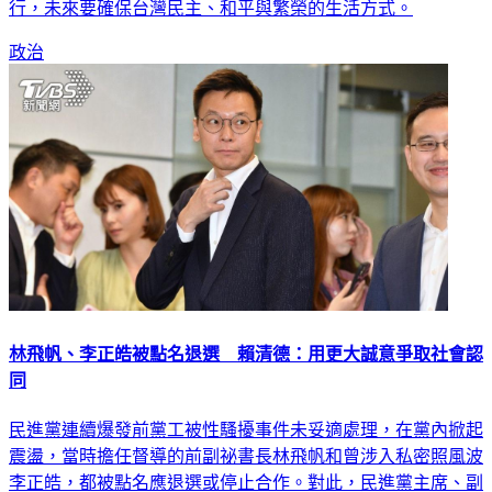
政治
林飛帆、李正皓被點名退選 賴清德：用更大誠意爭取社會認
同
民進黨連續爆發前黨工被性騷擾事件未妥適處理，在黨內掀起
震盪，當時擔任督導的前副祕書長林飛帆和曾涉入私密照風波
李正皓，都被點名應退選或停止合作。對此，民進黨主席、副
總統賴清德今（3日）受訪表示，林飛帆的案件已經立案調