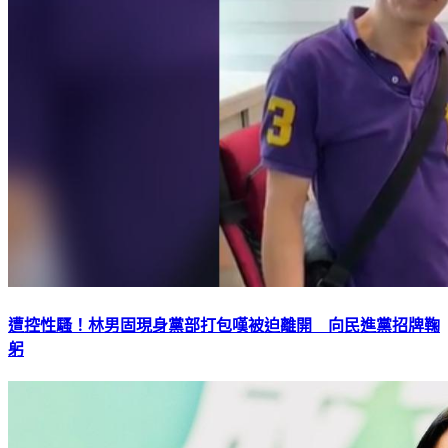
遭控性騷！林男固現身黨部打包嘆被迫離開 向民進黨招牌鞠
躬