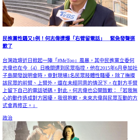
民進黨性騷又1例！何志偉遭爆「右臂留電話」 緊急發聲道
歉了
台灣政壇近日掀起一陣「#MeToo」風暴，其中民進黨立委何
志偉也在今（4）日晚間遭到民眾指控，他在2015年6月參加社
子島開發說明會時，竟對現場1名民眾肢體性騷擾，除了撫摸
該民眾的前臂、上臂外，還在未經同意的情況下，在對方手臂
上留下自己的電話號碼。對此，何志偉也公開致歉：「若我無
心的動作造成對方困擾，我很抱歉，未來志偉與民眾互動的方
式會再修正。」
政治