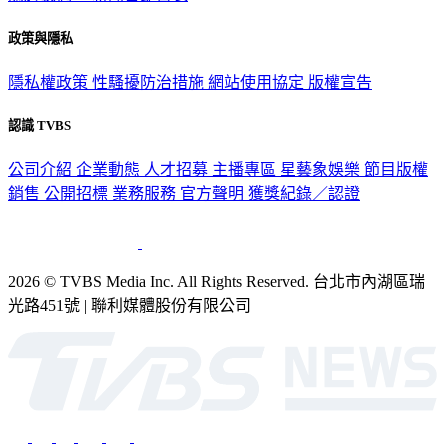
政策與隱私
隱私權政策
性騷擾防治措施
網站使用協定
版權宣告
認識 TVBS
公司介紹
企業動態
人才招募
主播專區
星藝象娛樂
節目版權
銷售
公開招標
業務服務
官方聲明
獲獎紀錄／認證
2026 © TVBS Media Inc. All Rights Reserved. 台北市內湖區瑞
光路451號 | 聯利媒體股份有限公司