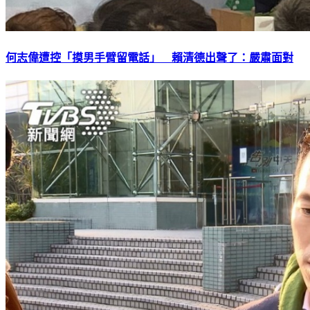
何志偉遭控「摸男手臂留電話」 賴清德出聲了：嚴肅面對