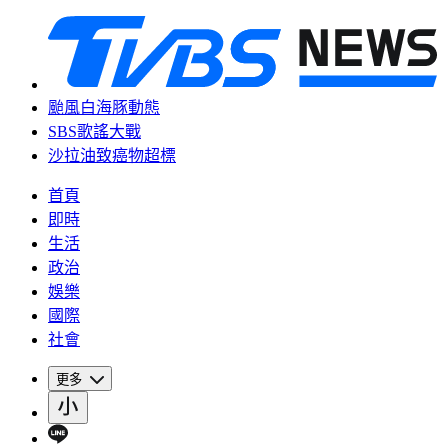
颱風白海豚動態
SBS歌謠大戰
沙拉油致癌物超標
首頁
即時
生活
政治
娛樂
國際
社會
更多