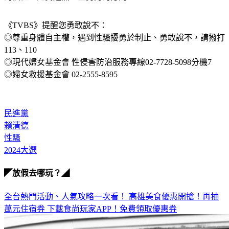
《TVBS》提醒您勇敢說不：
◎尊重身體自主權，遇到性騷擾勇於制止、勇敢說不，請撥打
113、110
◎現代婦女基金會 性侵害防治服務專線02-7728-5098分機7
◎婦女救援基金會 02-2555-8595
民進黨
賴清德
性騷
2024大選
◤放假去哪玩？◢
全台熱門活動、人氣攻略一次看！
高雄美食優惠開搶！再抽
萬元住宿券
下載食尚玩家APP！免費領取優惠券