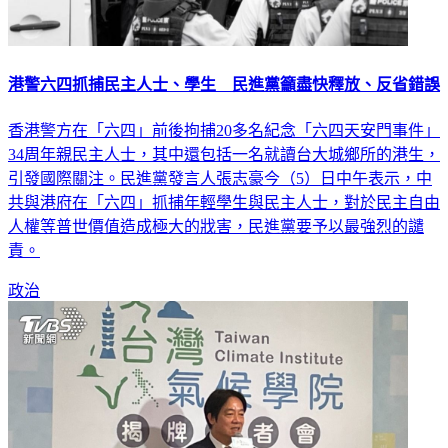
港警六四抓捕民主人士、學生 民進黨籲盡快釋放、反省錯誤
香港警方在「六四」前後拘捕20多名紀念「六四天安門事件」
34周年親民主人士，其中還包括一名就讀台大城鄉所的港生，
引發國際關注。民進黨發言人張志豪今（5）日中午表示，中
共與港府在「六四」抓捕年輕學生與民主人士，對於民主自由
人權等普世價值造成極大的戕害，民進黨要予以最強烈的譴
責。
政治