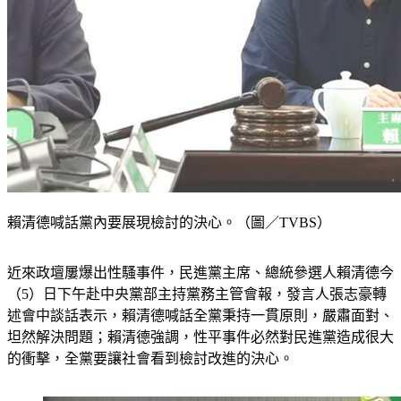
賴清德喊話黨內要展現檢討的決心。（圖／TVBS）
近來政壇屢爆出性騷事件，民進黨主席、總統參選人賴清德今
（5）日下午赴中央黨部主持黨務主管會報，發言人張志豪轉
述會中談話表示，賴清德喊話全黨秉持一貫原則，嚴肅面對、
坦然解決問題；賴清德強調，性平事件必然對民進黨造成很大
的衝擊，全黨要讓社會看到檢討改進的決心。