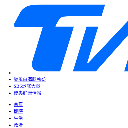
颱風白海豚動態
SBS歌謠大戰
優惠好康情報
首頁
即時
生活
政治