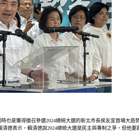
，同時也是獲得徵召參選2024總統大選的新北市長侯友宜首場大
賴清德表示，賴清德說2024總統大選是民主與專制之爭，但他