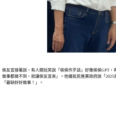
侯友宜接著說，有人開玩笑說「侯侯作歹誌」好像侯侯GPT
做事都做不到，就讓侯友宜來」。他痛批民進黨政府說「202
「最缺好好做事！」。