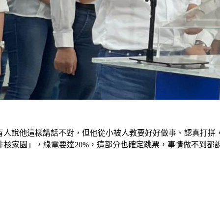
，有人說他這樣講話不對，但他從小被人教要好好做事、認真打拼
5非核家園」，綠電要達20%，這部分也確定跳票，事情做不到