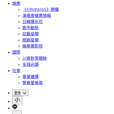
娛樂
《VPOPASIA》開播
演唱會搶票情報
日韓爆米花
歌手動態
綜藝星聞
戲劇星聞
娛樂電影院
國際
川普對等關稅
全球必讀
社會
毒駕連爆
警察愛無限
更多