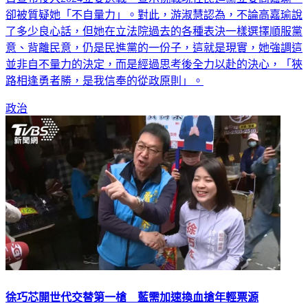
卻被質疑她「不自量力」。對此，游淑慧認為，不論高嘉瑜說
了多少良心話，但她在立法院過去的各種表決一樣選擇順服黨
意、背離民意，仍是民進黨的一份子，這就是現實，她強調這
並非自不量力的決定，而是經過思考後全力以赴的決心，「狹
路相逢勇者勝，是我信奉的從政原則」。
政治
徐巧芯開世代交替第一槍 藍需加速換血搶年輕票源