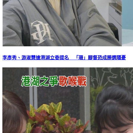
李彥秀、游淑慧搶港湖立委提名 「珊」腳督恐成勝選隱憂