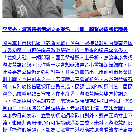
李彥秀、游淑慧搶港湖立委提名 「珊」腳督恐成勝選隱憂
國民黨北市松信區「芯費大戰」落幕，緊接著輪到內湖南港區
立委初選，由現任議員游淑慧對上捲土重來的議員李彥秀，
「雙姝大戰」一觸即發。國民黨輔選人士分析，無論李彥秀或
游淑慧誰出線，民進黨一定會想辦法整合小黨讓深綠歸隊，因
此綠委高嘉瑜仍是強勁對手，且民眾黨派出北市前副市長黃珊
珊出戰，也是劇本之一，若演變成三腳督態勢，未必對藍營有
利。有別於松信區採用黨員三成、民調七成的初選制度，國民
黨台北市黨部25日宣布，在李彥秀、游淑慧陣營雙方協調之
下，決定採用全民調方式，電話民調時間為5月7日至9日，於5
月10日上午10時公佈民調結果。港湖初選上演「雙姝大戰」，
李彥秀日前表示，立委初選定調為砲口對外、對高嘉瑜寸土不
讓，也研判黃珊珊仍有可能挑戰港湖立委。未料，游淑慧則反
批「操作假議題」，認為民眾黨在港湖應該還會繼續支持高嘉