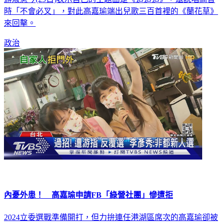
時「不會必叉」，對此高嘉瑜端出兒歌三百首裡的《蘭花草》
來回擊。
政治
內憂外患！ 高嘉瑜申請FB「綠營社團」慘遭拒
2024立委選戰準備開打，但力拚連任港湖區席次的高嘉瑜卻被