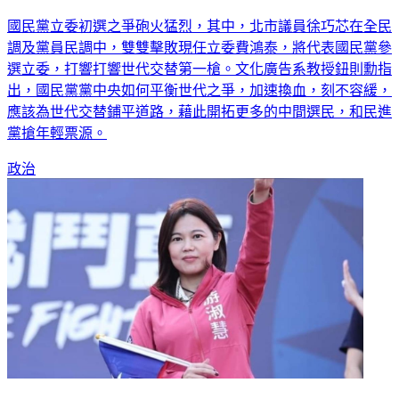
國民黨立委初選之爭砲火猛烈，其中，北市議員徐巧芯在全民
調及黨員民調中，雙雙擊敗現任立委費鴻泰，將代表國民黨參
選立委，打響打響世代交替第一槍。文化廣告系教授鈕則勳指
出，國民黨黨中央如何平衡世代之爭，加速換血，刻不容緩，
應該為世代交替鋪平道路，藉此開拓更多的中間選民，和民進
黨搶年輕票源。
政治