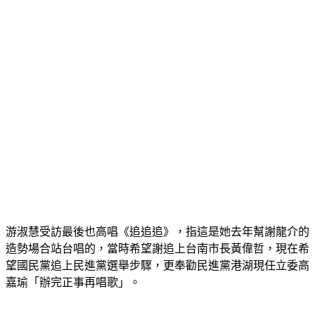
游淑慧受訪最後也高唱《追追追》，指這是她去年幫謝龍介的
造勢場合站台唱的，當時希望謝追上台南市長黃偉哲，現在希
望國民黨追上民進黨選舉步驟，更奉勸民進黨港湖現任立委高
嘉瑜「辦完正事再唱歌」。