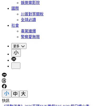
娛樂電影院
國際
川普對等關稅
全球必讀
社會
毒駕連爆
警察愛無限
更多
快訊