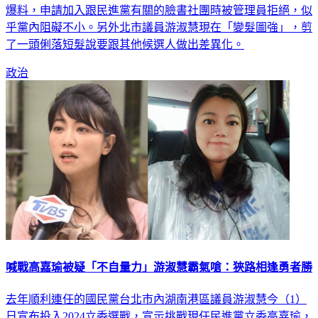
爆料，申請加入跟民進黨有關的臉書社團時被管理員拒絕，似
乎黨內阻礙不小。另外北市議員游淑慧現在「變髮圖強」，剪
了一頭俐落短髮說要跟其他候選人做出差異化。
政治
喊戰高嘉瑜被疑「不自量力」游淑慧霸氣嗆：狹路相逢勇者勝
去年順利連任的國民黨台北市內湖南港區議員游淑慧今（1）
日宣布投入2024立委選戰，宣示挑戰現任民進黨立委高嘉瑜，