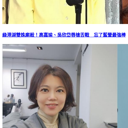
綠港湖雙姝廝殺！高嘉瑜、吳欣岱唇槍舌戰 忘了藍營最強棒