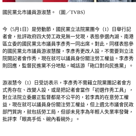
國民黨北市議員游淑慧。（圖／TVBS）
今（5月1日）是勞動節，國民黨立法院黨團今（1）日舉行記
者會，批評政府四大勞工政見無一兌現，表態參選內湖、南港
區立委的國民黨北市議員李彥秀一同出席。對此，同樣表態參
的國民黨北市議員游淑慧酸，李彥秀更改人設，不需要到立法
院開記者會作秀，現在就可以議員身份關注勞工權益。李彥秀
則回應，監督民進黨不分地點，喊話游「砲口對向民進黨」。
游淑慧今（1）日受訪表示，李彥秀不需藉立院黨團記者會方
式秀存在、改變人設，或是把記者會當作「初選作秀工具」，
對立法院立委嚴正監督都是不公平的，若李真的在意勞工權
益，現在就可以議員身份關注勞工權益，但上週北市議會民政
部門質詢，就包括勞工局，但卻未見李為年輕人失業率發聲，
批評李「眼高手低、碗內看碗外」。 