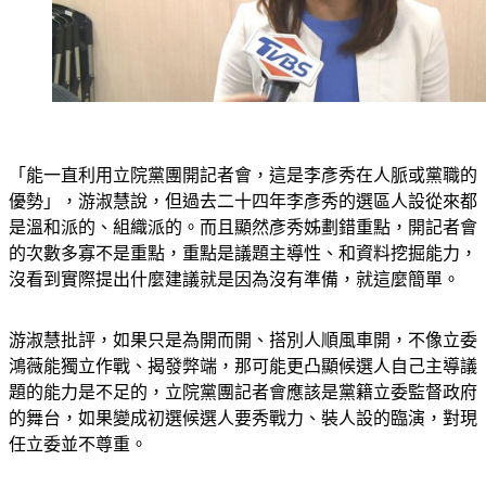
「能一直利用立院黨團開記者會，這是李彥秀在人脈或黨職的
優勢」，游淑慧說，但過去二十四年李彥秀的選區人設從來都
是溫和派的、組織派的。而且顯然彥秀姊劃錯重點，開記者會
的次數多寡不是重點，重點是議題主導性、和資料挖掘能力，
沒看到實際提出什麼建議就是因為沒有準備，就這麼簡單。
游淑慧批評，如果只是為開而開、搭別人順風車開，不像立委
鴻薇能獨立作戰、揭發弊端，那可能更凸顯候選人自己主導議
題的能力是不足的，立院黨團記者會應該是黨籍立委監督政府
的舞台，如果變成初選候選人要秀戰力、裝人設的臨演，對現
任立委並不尊重。