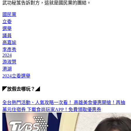
武功秘笈告訴對方，這就是國民黨的團結。
國民黨
立委
選舉
議員
高嘉瑜
李彥秀
2024
游淑慧
港湖
2024立委選舉
◤放假去哪玩？◢
全台熱門活動、人氣攻略一次看！
高雄美食優惠開搶！再抽
萬元住宿券
下載食尚玩家APP！免費領取優惠券