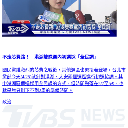
不走芯費路！ 港湖雙姝黨內初選採「全民調」
國民黨繼激烈的芯費之戰後，其他選區也緊接著登場，台北市
黨部今天(4/25)就針對港湖、大安兩個選區進行初選協調。其
中港湖區通過採用全民調的方式，但時間點落在5/7至5/9，也
就是說只剩下不到2周的準備時間。
政治