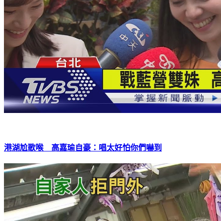
港湖尬歌喉 高嘉瑜自豪：唱太好怕你們嚇到