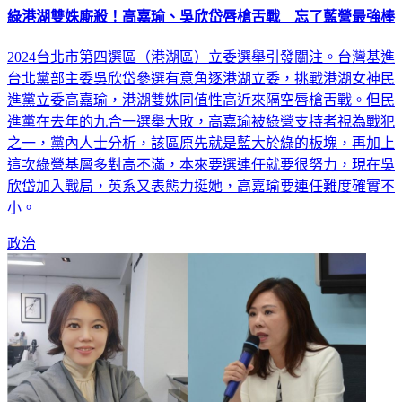
綠港湖雙姝廝殺！高嘉瑜、吳欣岱唇槍舌戰 忘了藍營最強棒
2024台北市第四選區（港湖區）立委選舉引發關注。台灣基進
台北黨部主委吳欣岱參選有意角逐港湖立委，挑戰港湖女神民
進黨立委高嘉瑜，港湖雙姝同值性高近來隔空唇槍舌戰。但民
進黨在去年的九合一選舉大敗，高嘉瑜被綠營支持者視為戰犯
之一，黨內人士分析，該區原先就是藍大於綠的板塊，再加上
這次綠營基層多對高不滿，本來要選連任就要很努力，現在吳
欣岱加入戰局，英系又表態力挺她，高嘉瑜要連任難度確實不
小。
政治