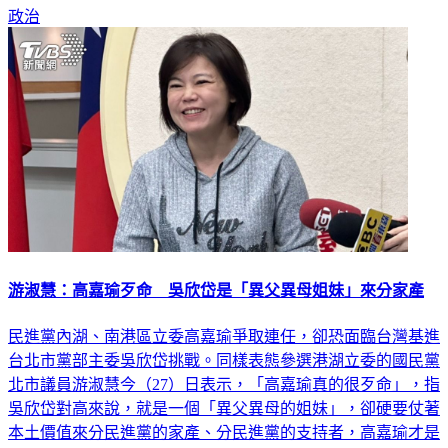
政治
游淑慧：高嘉瑜歹命 吳欣岱是「異父異母姐妹」來分家產
民進黨內湖、南港區立委高嘉瑜爭取連任，卻恐面臨台灣基進
台北市黨部主委吳欣岱挑戰。同樣表態參選港湖立委的國民黨
北市議員游淑慧今（27）日表示，「高嘉瑜真的很歹命」，指
吳欣岱對高來說，就是一個「異父異母的姐妹」，卻硬要仗著
本土價值來分民進黨的家產、分民進黨的支持者，高嘉瑜才是