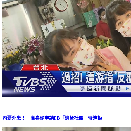
內憂外患！ 高嘉瑜申請FB「綠營社團」慘遭拒