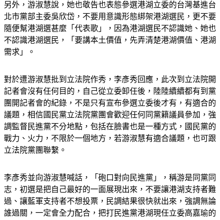
另外，游淑慧說，她也敬告也表態參選港湖立委的台灣基進台
北市黨部主委吳欣岱，不要用意識形態綁架港湖選民，更不要
隨便幫港湖選甚麼「代表歌」，因為港湖選民不認識她、她也
不認識港湖選民，「要講本土價值，先弄清楚港湖價值、港湖
需求」。
對於遭游淑慧批到立法院作秀，李彥秀回應，此次到立法院開
記者會沒有任何目的，自己從立委卸任後，陸陸續續都有到黨
團開記者會的紀錄，不是只有宣布參選立委後才有，有適合的
議題，相信國民黨立法院黨團會歡迎任何同黨籍議員參加，強
調監督民進黨不分地點，包括在臉書也是一種方式，國民黨的
戰力、火力，不限於一個地方，若游淑慧有適合議題，也可跟
立法院黨團聯繫。
李彥秀並向游淑慧喊話，「砲口對向民進黨」，稱游是同黨同
志，初選是把自己最好的一面展現出來，不要讓港湖支持者難
過、讓藍軍支持者不想投票，民調結果很快就出來，強調無論
誰過關，一定會全力配合，把打民進黨港湖現任立委高嘉瑜的