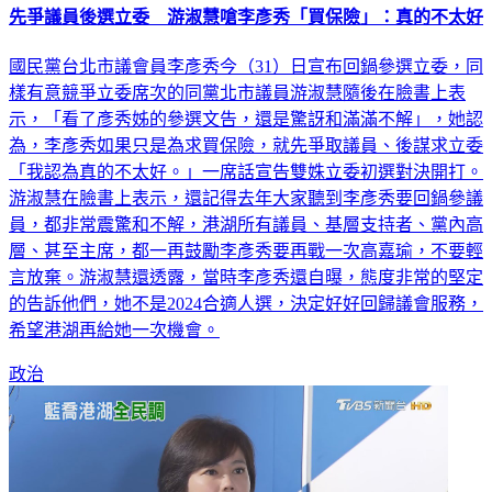
先爭議員後選立委 游淑慧嗆李彥秀「買保險」：真的不太好
國民黨台北市議會員李彥秀今（31）日宣布回鍋參選立委，同
樣有意競爭立委席次的同黨北市議員游淑慧隨後在臉書上表
示，「看了彥秀姊的參選文告，還是驚訝和滿滿不解」，她認
為，李彥秀如果只是為求買保險，就先爭取議員、後謀求立委
「我認為真的不太好。」一席話宣告雙姝立委初選對決開打。
游淑慧在臉書上表示，還記得去年大家聽到李彥秀要回鍋參議
員，都非常震驚和不解，港湖所有議員、基層支持者、黨內高
層、甚至主席，都一再鼓勵李彥秀要再戰一次高嘉瑜，不要輕
言放棄。游淑慧還透露，當時李彥秀還自曝，態度非常的堅定
的告訴他們，她不是2024合適人選，決定好好回歸議會服務，
希望港湖再給她一次機會。
政治