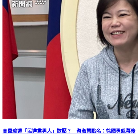
高嘉瑜遭「民進黨男人」欺壓？ 游淑慧點名：徐國勇躲幕後