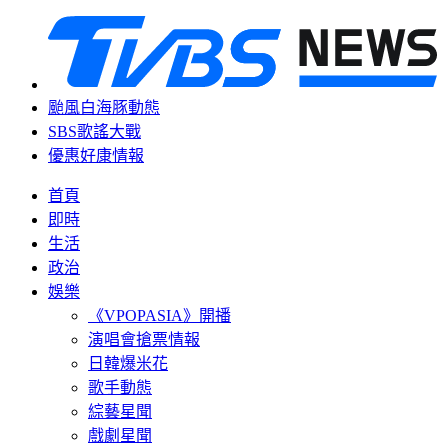
颱風白海豚動態
SBS歌謠大戰
優惠好康情報
首頁
即時
生活
政治
娛樂
《VPOPASIA》開播
演唱會搶票情報
日韓爆米花
歌手動態
綜藝星聞
戲劇星聞