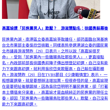
高嘉瑜遭「民進黨男人」欺壓？ 游淑慧點名：徐國勇躲幕後
民進黨內湖、南港區立委高嘉瑜爭取連任，卻恐面臨台灣基進
台北市黨部主委吳欣岱挑戰。同樣表態參選港湖立委的國民黨
北市議員游淑慧昨（29）日表示，之所以說「高嘉瑜很歹
命」，受到「民進黨內一些雞腸鳥肚那些男人」，更直接點
名，內政部前部長徐國勇前陣子傳出想登記初選，自己沒有能
力下來跟高初選，就利用吳欣岱來欺壓高，自己躲在攝影棚
內。游淑慧昨（29）日在TVBS節目《少康戰情室》表示， 一
般想贏選舉，就是要想辦法增加票，但很奇怪的是，高嘉瑜現
在是要把扯後腿踢掉，因為吳欣岱明明不屬民進黨，卻「打著
本土價值來分家產」，高嘉瑜才是血統純正的民進黨的現任立
委，卻因「民進黨內一些雞腸鳥肚那些男人」欺壓，自己沒有
能力下來跟高初選。