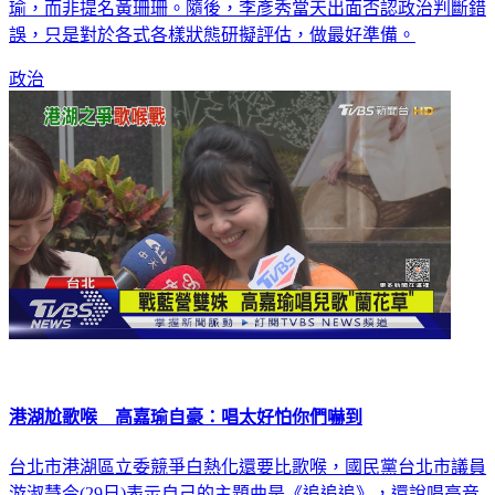
瑜，而非提名黃珊珊。隨後，李彥秀當天出面否認政治判斷錯
誤，只是對於各式各樣狀態研擬評估，做最好準備。
政治
港湖尬歌喉 高嘉瑜自豪：唱太好怕你們嚇到
台北市港湖區立委競爭白熱化還要比歌喉，國民黨台北市議員
游淑慧今(29日)表示自己的主題曲是《追追追》，還說唱高音