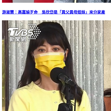
游淑慧：高嘉瑜歹命 吳欣岱是「異父異母姐妹」來分家產