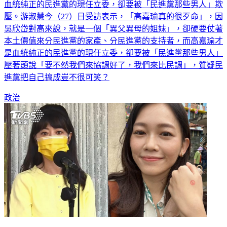
血統純正的民進黨的現任立委，卻要被「民進黨那些男人」欺
壓。游淑慧今（27）日受訪表示，「高嘉瑜真的很歹命」，因
吳欣岱對高來說，就是一個「異父異母的姐妹」，卻硬要仗著
本土價值來分民進黨的家產、分民進黨的支持者，而高嘉瑜才
是血統純正的民進黨的現任立委，卻要被「民進黨那些男人」
壓著頭說「要不然我們來協調好了，我們來比民調」，質疑民
進黨把自己搞成豈不很可笑？
政治