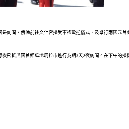
訪問，傍晚前往文化宮接受軍禮歡迎儀式，及舉行兩國元首會談並簽署協議
抵瓜國首都瓜地馬拉市進行為期3天2夜訪問。在下午的接機現場，