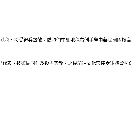
蔡總統走紅地毯、接受禮兵致敬。僑胞們在紅地毯右側手舉中華民國
界代表、技術團同仁及役男茶敘，之後前往文化宮接受軍禮歡迎