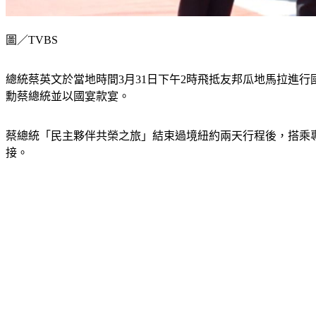
圖／TVBS
總統蔡英文於當地時間3月31日下午2時飛抵友邦瓜地馬拉進行國是
勳蔡總統並以國宴款宴。
蔡總統「民主夥伴共榮之旅」結束過境紐約兩天行程後，搭乘專機飛
接。