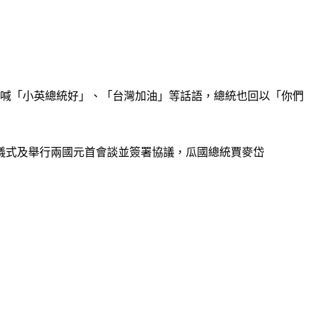
國旗高喊「小英總統好」、「台灣加油」等話語，總統也回以「你們
儀式及舉行兩國元首會談並簽署協議，瓜國總統賈麥岱