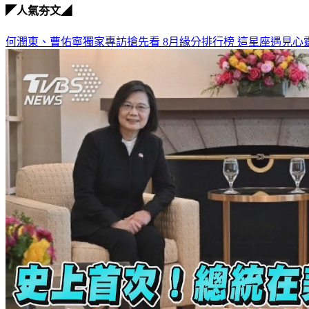
◤人氣夯文◢
何潤東、曹佑寧獨家專訪搶先看
8月緣分排行榜 這星座遇見心