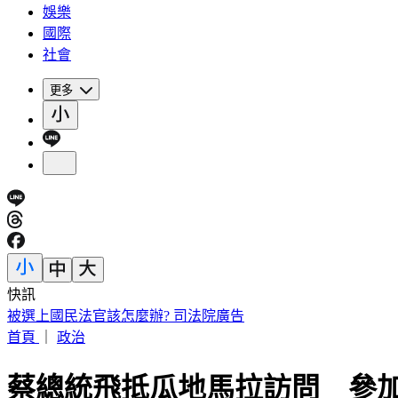
娛樂
國際
社會
更多
快訊
被選上國民法官該怎麼辦? 司法院廣告
首頁
｜
政治
蔡總統飛抵瓜地馬拉訪問 參