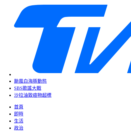
颱風白海豚動態
SBS歌謠大戰
沙拉油致癌物超標
首頁
即時
生活
政治