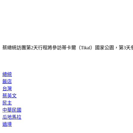
蔡總統訪團第2天行程將參訪蒂卡爾（Tikal）國家公園，第
總統
飯店
台灣
蔡英文
民主
中華民國
瓜地馬拉
過境