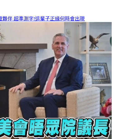
靈夥伴
超準測字!這輩子正緣何時會出現