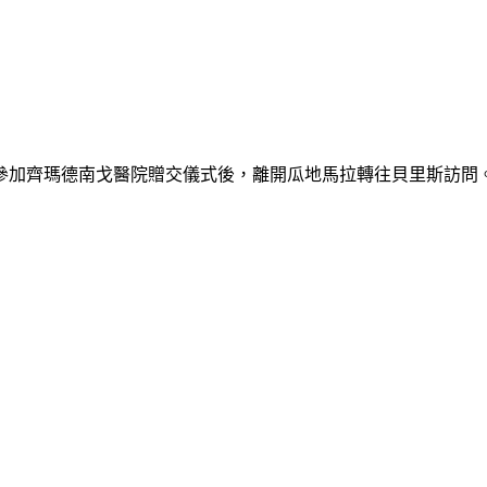
3天參加齊瑪德南戈醫院贈交儀式後，離開瓜地馬拉轉往貝里斯訪問