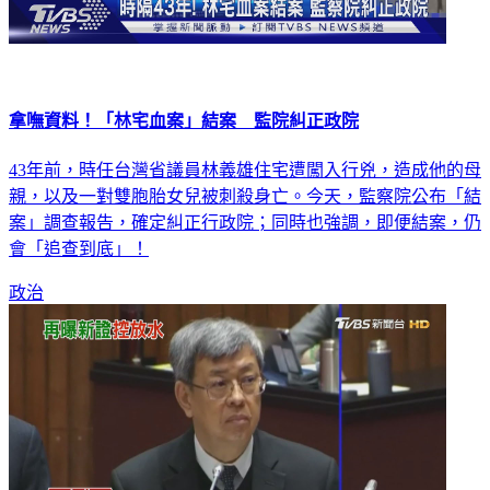
拿嘸資料！「林宅血案」結案 監院糾正政院
43年前，時任台灣省議員林義雄住宅遭闖入行兇，造成他的母
親，以及一對雙胞胎女兒被刺殺身亡。今天，監察院公布「結
案」調查報告，確定糾正行政院；同時也強調，即便結案，仍
會「追查到底」！
政治