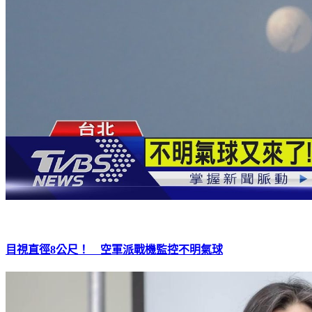
目視直徑8公尺！ 空軍派戰機監控不明氣球