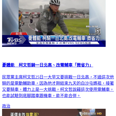
憂體能 柯文哲騎一日北高、改電輔車「微省力」
民眾黨主席柯文哲25日一大早又要挑戰一日北高，不過這次他
騎的是電動輔助車，因為他才剛結束九天的白沙屯媽祖，接著
又要騎車，體力上是一大挑戰，柯文哲說藉這次使用電輔車，
也能試驗到底腳踏車跟機車，能不能合併。
政治