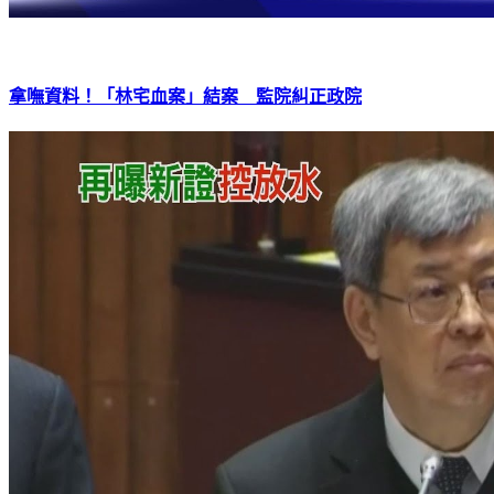
拿嘸資料！「林宅血案」結案 監院糾正政院