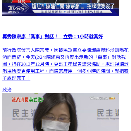
再秀陳宗彥「喬事」對話！ 立委：1小時就喬好
前行政院發言人陳宗彥，因被民眾黨立委陳琬惠爆料涉嫌喝花
酒而閃辭，今天(2/24)陳琬惠又再度出示新的「喬事」對話截
圖，指在2013年12月時，豆哥王孝瑋曾請求協助，處理視聽歌
唱場所變更使用工程，而陳宗彥用一個多小時的時間，就把案
子處理完了！
政治