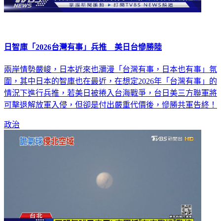
日智庫「2026台灣有事」兵推 美日台慘勝陸
兩岸情勢嚴峻，日本近來也瀰漫「台灣有事，日本也有事」氛
圍，其中日本的智庫也在最近，在想定2026年「台灣有事」的
情況下進行兵推，若美日被捲入台海戰爭，台日美三方聯軍將
可擊退解放軍入侵，但卻是付出嚴重代價後，慘勝共軍告終！
政治