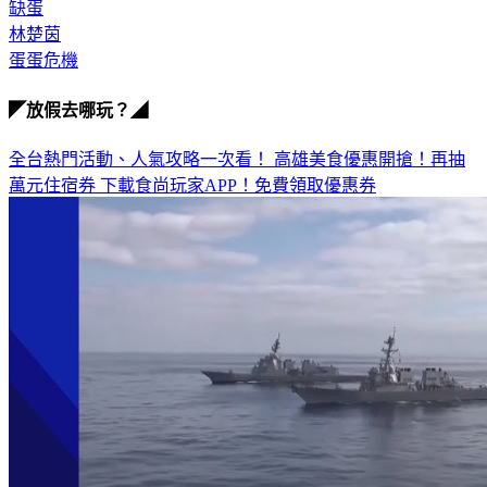
缺蛋
林楚茵
蛋蛋危機
◤放假去哪玩？◢
全台熱門活動、人氣攻略一次看！
高雄美食優惠開搶！再抽
萬元住宿券
下載食尚玩家APP！免費領取優惠券