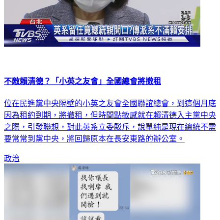
不敵賴清德？「小英之友會」全國總會將撤租
位在民進黨中央隔壁的小英之友會全國聯誼總會，到這個月底
因為租約到期，將撤租，但時間點敏感就在賴清德入主黨中央
之際，引發聯想，對此英系立委駁斥，說單純是現在總統不需
要常常到黨中央，將回歸原本在長安東路的辦公室。
政治