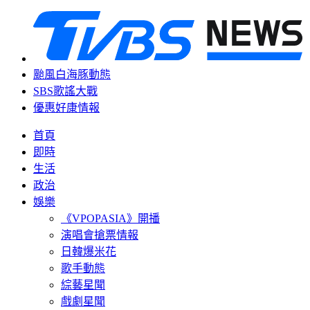
颱風白海豚動態
SBS歌謠大戰
優惠好康情報
首頁
即時
生活
政治
娛樂
《VPOPASIA》開播
演唱會搶票情報
日韓爆米花
歌手動態
綜藝星聞
戲劇星聞