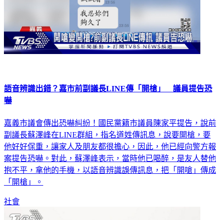
語音辨識出錯？嘉市前副議長LINE傳「開槍」 議員提告恐
嚇
嘉義市議會傳出恐嚇糾紛！國民黨籍市議員陳家平提告，說前
副議長蘇澤峰在LINE群組，指名道姓傳訊息，說要開槍，要
他好好保重，讓家人及朋友都很擔心，因此，他已經向警方報
案提告恐嚇。對此，蘇澤峰表示，當時他已喝醉，是友人替他
抱不平，拿他的手機，以語音辨識誤傳訊息，把「開嗆」傳成
「開槍」。
社會