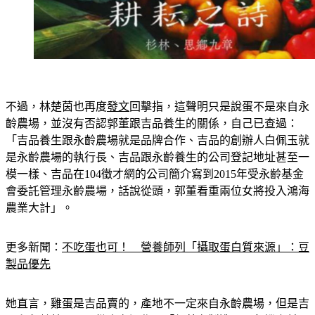
不過，林楚茵也再度
發文
回擊指，這聲明只是說蛋不是來自永
齡農場，並沒有否認郭董跟吉品養生的關係，自己已查過：
「吉品養生跟永齡農場就是品牌合作、吉品的創辦人白佩玉就
是永齡農場的執行長、吉品跟永齡養生的公司登記地址甚至一
模一樣、吉品在104徵才網的公司簡介寫到2015年受永齡基金
會委託管理永齡農場，話說從頭，郭董看重兩位女將投入鴻海
農業大計」。
更多新聞：
不吃蛋也可！　營養師列「攝取蛋白質來源」：豆
製品優先
她直言，雞蛋是吉品賣的，產地不一定來自永齡農場，但是吉