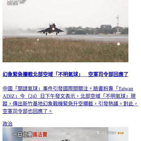
幻象緊急攔截北部空域「不明氣球」 空軍司令部回應了
中國「間諜氣球」事件引發國際間關注。臉書粉專「Taiwan
ADIZ」今（24）日下午發文表示，北部空域「不明氣球」現
蹤，傳出新竹基地幻象戰機緊急升空攔截，引發熱議。對此，
空軍司令部也回應了。
政治