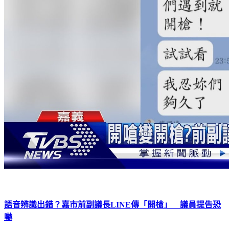
語音辨識出錯？嘉市前副議長LINE傳「開槍」 議員提告恐
嚇