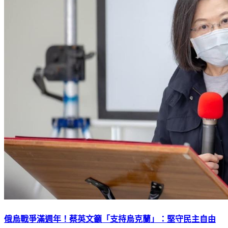
俄烏戰爭滿週年！蔡英文籲「支持烏克蘭」：堅守民主自由