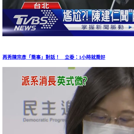
再秀陳宗彥「喬事」對話！ 立委：1小時就喬好