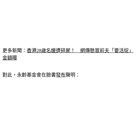
更多新聞：
香港28歲名媛遭碎屍！　網傳懸賞前夫「要活捉」
金額曝
對此，永齡基金會在臉書
發布
聲明
：