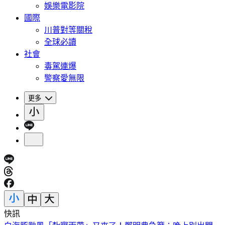
娛樂電影院
國際
川普對等關稅
全球必讀
社會
毒駕連爆
警察愛無限
更多
快訊