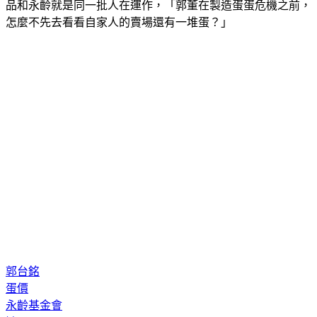
品和永齡就是同一批人在運作，「郭董在製造蛋蛋危機之前，
怎麼不先去看看自家人的賣場還有一堆蛋？」
郭台銘
蛋價
永齡基金會