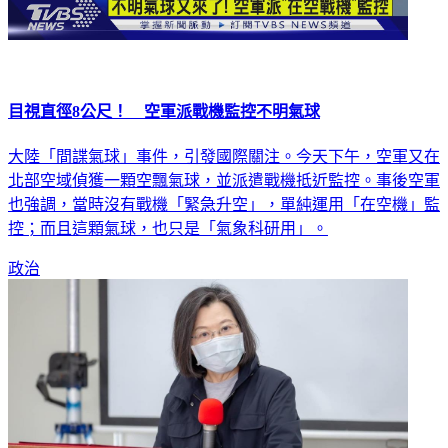
目視直徑8公尺！ 空軍派戰機監控不明氣球
大陸「間諜氣球」事件，引發國際關注。今天下午，空軍又在
北部空域偵獲一顆空飄氣球，並派遣戰機抵近監控。事後空軍
也強調，當時沒有戰機「緊急升空」，單純運用「在空機」監
控；而且這顆氣球，也只是「氣象科研用」。
政治