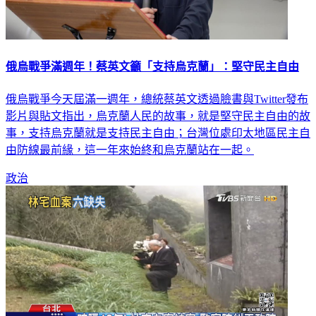
俄烏戰爭滿週年！蔡英文籲「支持烏克蘭」：堅守民主自由
俄烏戰爭今天屆滿一週年，總統蔡英文透過臉書與Twitter發布
影片與貼文指出，烏克蘭人民的故事，就是堅守民主自由的故
事，支持烏克蘭就是支持民主自由；台灣位處印太地區民主自
由防線最前緣，這一年來始終和烏克蘭站在一起。
政治