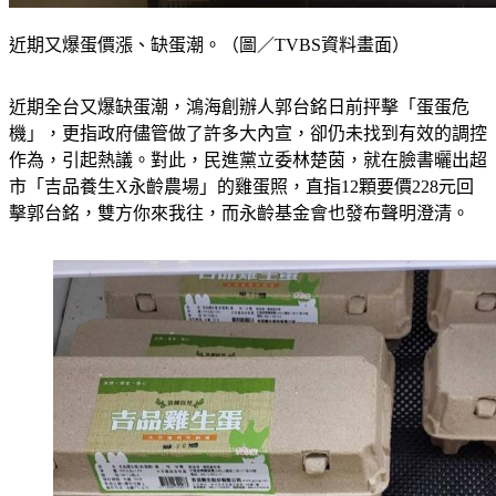
近期又爆蛋價漲、缺蛋潮。（圖／TVBS資料畫面）
近期全台又爆缺蛋潮，鴻海創辦人郭台銘日前抨擊「蛋蛋危
機」，更指政府儘管做了許多大內宣，卻仍未找到有效的調控
作為，引起熱議。對此，民進黨立委林楚茵，就在臉書曬出超
市「吉品養生X永齡農場」的雞蛋照，直指12顆要價228元回
擊郭台銘，雙方你來我往，而永齡基金會也發布聲明澄清。