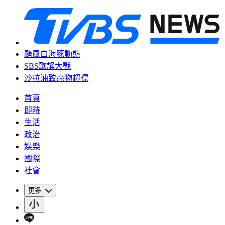
颱風白海豚動態
SBS歌謠大戰
沙拉油致癌物超標
首頁
即時
生活
政治
娛樂
國際
社會
更多