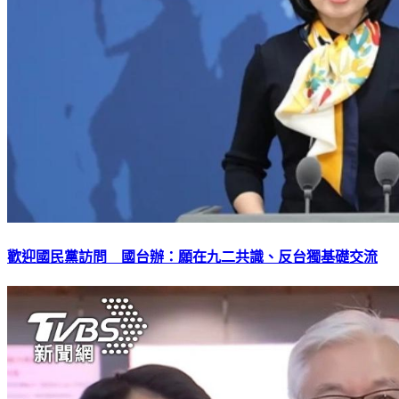
歡迎國民黨訪問 國台辦：願在九二共識、反台獨基礎交流