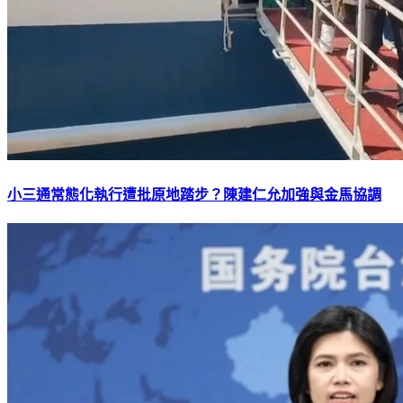
小三通常態化執行遭批原地踏步？陳建仁允加強與金馬協調