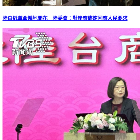
陸白紙革命遍地開花 陸委會：對岸應儘速回應人民要求