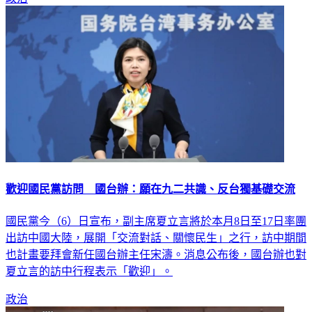
歡迎國民黨訪問 國台辦：願在九二共識、反台獨基礎交流
國民黨今（6）日宣布，副主席夏立言將於本月8日至17日率團
出訪中國大陸，展開「交流對話、關懷民生」之行，訪中期間
也計畫要拜會新任國台辦主任宋濤。消息公布後，國台辦也對
夏立言的訪中行程表示「歡迎」。
政治