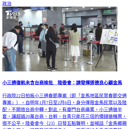
政治
小三通復航未含台商挨批 陸委會：請發揮道德良心顧金馬
行政院22日拍板小三通春節專案（即「金馬地區民眾春節交通
專案」），自明年1月7日至2月6日，身分僅限金馬民眾以及陸
配，不開放台商中轉。對此，有廈門台商痛罵，小三通做半
套，讓超過20萬台商、台幹、台青只能花三倍的價錢搶機票，
很不公平。陸委會今（23）日發五點聲明，並喊話「金馬鄉親