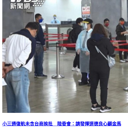
小三通復航未含台商挨批 陸委會：請發揮道德良心顧金馬