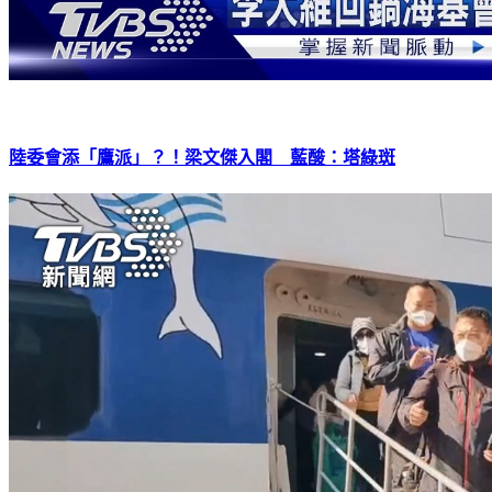
陸委會添「鷹派」？！梁文傑入閣 藍酸：塔綠斑