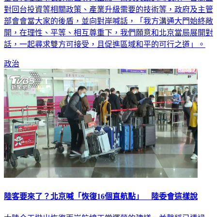
對回台投資等相關政策、產業升級需要的技術等，政府及主管
部會會當大家的後盾，並向對岸喊話，「我方溝通大門始終敞
開，在理性、平等、相互尊重下，我們願意和北京當局展開對
話，一起尋求雙方可接受，且促進區域和平的可行之道」。
政治
陸客要來了？北京喊「恢復16個直航點」 陸委會這樣說