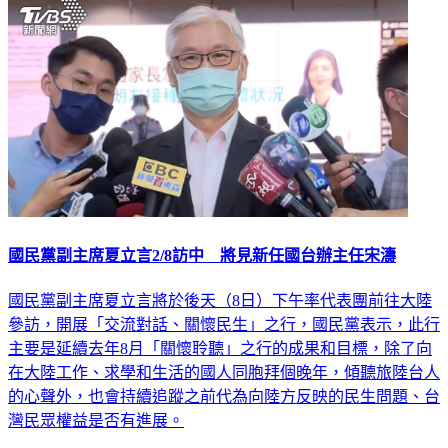
國民黨副主席夏立言2/8訪中 將見新任國台辦主任宋濤
國民黨副主席夏立言將於後天（8日）下午率代表團前往大陸
參訪，開展「交流對話、關懷民生」之行，國民黨表示，此行
主要是延續去年8月「關懷聆聽」之行的成果和目標，除了向
在大陸工作、求學和生活的國人同胞拜個晚年，傾聽旅陸台人
的心聲外，也會持續追蹤之前代為向陸方反映的民生問題、台
灣民眾權益是否有進展。