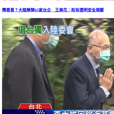
釋善意？大陸解禁63家台企 王美花：盼有透明安全規範