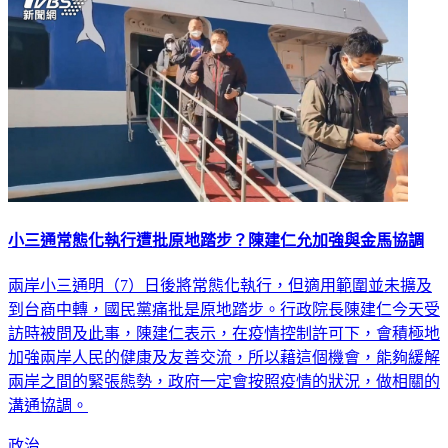
小三通常態化執行遭批原地踏步？陳建仁允加強與金馬協調
兩岸小三通明（7）日後將常態化執行，但適用範圍並未擴及
到台商中轉，國民黨痛批是原地踏步。行政院長陳建仁今天受
訪時被問及此事，陳建仁表示，在疫情控制許可下，會積極地
加強兩岸人民的健康及友善交流，所以藉這個機會，能夠緩解
兩岸之間的緊張態勢，政府一定會按照疫情的狀況，做相關的
溝通協調。
政治