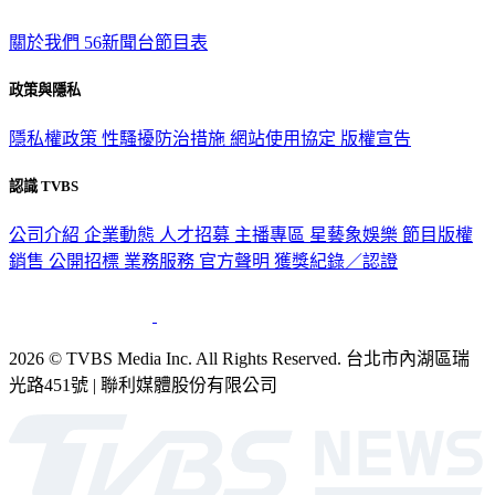
關於我們
56新聞台節目表
政策與隱私
隱私權政策
性騷擾防治措施
網站使用協定
版權宣告
認識 TVBS
公司介紹
企業動態
人才招募
主播專區
星藝象娛樂
節目版權
銷售
公開招標
業務服務
官方聲明
獲獎紀錄／認證
2026 © TVBS Media Inc. All Rights Reserved. 台北市內湖區瑞
光路451號 | 聯利媒體股份有限公司