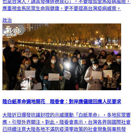
也是台灣人，請其發揮道德良心」，不要增加金馬疫病風險，
應重視金馬民眾生命與健康，更不要提高台灣疫病威脅。
政治
陸白紙革命遍地開花 陸委會：對岸應儘速回應人民要求
大陸近日爆發抗議封控的示威運動「白紙革命」，多地民眾響
應，引發外界關注。對此，陸委會表示，台灣各界與國際社會
已持續注意大陸各地不滿防疫清零政策的社會現象與事態發