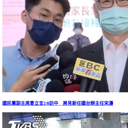
國民黨副主席夏立言2/8訪中 將見新任國台辦主任宋濤