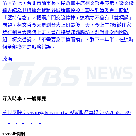
論。對此，台北市前市長、民眾黨主席柯文哲今表示，梁文傑
過去認為共機擾台就將雙城論壇停掉，現在到陸委會，盼期
「堅持信念」，把兩岸間交流停掉，這樣才不會有「雙標黨」
問題。柯文哲今天是到台大上班最後一天，今上午7時從住家
步行到台大醫院上班，會前接受媒體聯訪。針對此次內閣改
組，柯文哲說，「不需要為了換而換」，剩下一年半，在這時
候全部換才是戰略錯誤。
政治
深入時事，一觸即見
意見反映：service@tvbs.com.tw
觀眾服務專線：02-2656-1599
TVBS新聞網