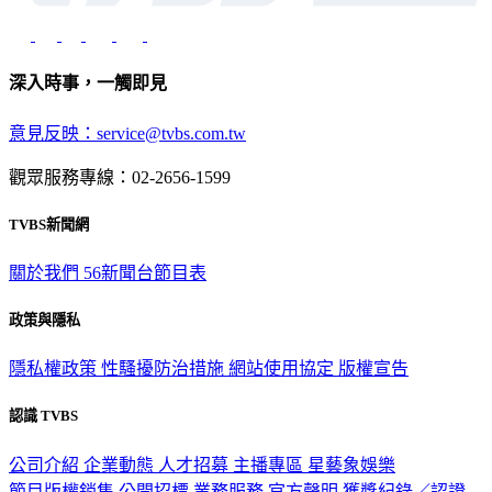
深入時事，一觸即見
意見反映：service@tvbs.com.tw
觀眾服務專線：02-2656-1599
TVBS新聞網
關於我們
56新聞台節目表
政策與隱私
隱私權政策
性騷擾防治措施
網站使用協定
版權宣告
認識 TVBS
公司介紹
企業動態
人才招募
主播專區
星藝象娛樂
節目版權銷售
公開招標
業務服務
官方聲明
獲獎紀錄／認證