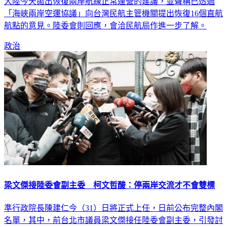
大陸今天拋出恢復兩岸航線正常運營的建議，並聲稱已透過
「海峽兩岸空運協議」向台灣民航主管機關提出恢復16個直航
航點的意見。陸委會則回應，會洽民航局作進一步了解。
政治
梁文傑接陸委會副主委 柯文哲酸：停兩岸交流才不會雙標
準行政院長陳建仁今（31）日將正式上任，日前公布完整內閣
名單，其中，前台北市議員梁文傑接任陸委會副主委，引發討