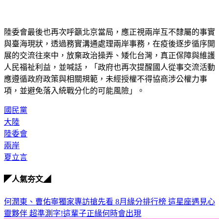
陸委會最後也再次呼籲北京當局，應正視兩岸互不隸屬的事實
與臺海現狀，透過務實溝通處理兩岸事務，在疫後逐步循序開
展的交流往來中，放棄政治操弄、矮化台灣，真正保障與維護
人民福祉利益，並喊話，「政府也再次提醒國人從事交流活動
應遵循政府政策與相關規範，未經授權不得協商涉公權力事
項，並避免落入統戰分化的可能風險」。
國民黨
大陸
陸委會
兩岸
夏立言
◤人氣夯文◢
何潤東、曹佑寧獨家專訪搶先看
8月緣分排行榜 這星座遇見心
靈夥伴
超準測字!這輩子正緣何時會出現