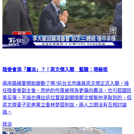
陸委會添「鷹派」？！梁文傑入閣 藍酸：塔綠斑
兩岸路線要開始變動了嗎?前台北市議員梁文傑正式入閣，接
任陸委會副主委，而他的作風被視為更偏向鷹派，也引起國民
黨反彈。不過也傳出這位置是副閣揆鄭文燦幫他爭取到的，但
梁文傑妻子民進黨立委林楚茵則說，兩人之間沒有互相討論
過。
政治