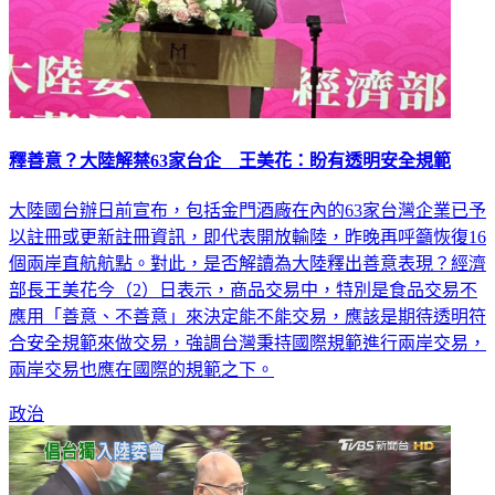
釋善意？大陸解禁63家台企 王美花：盼有透明安全規範
大陸國台辦日前宣布，包括金門酒廠在內的63家台灣企業已予
以註冊或更新註冊資訊，即代表開放輸陸，昨晚再呼籲恢復16
個兩岸直航航點。對此，是否解讀為大陸釋出善意表現？經濟
部長王美花今（2）日表示，商品交易中，特別是食品交易不
應用「善意、不善意」來決定能不能交易，應該是期待透明符
合安全規範來做交易，強調台灣秉持國際規範進行兩岸交易，
兩岸交易也應在國際的規範之下。
政治