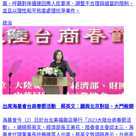
展，呼籲對岸儘速回應人民要求、調整不合理與過當的限制，
並且以理性和平態度處理抗爭事件。
政治
出席海基會台商春節活動 蔡英文：願與北京對話、大門敞開
海基會今（2）日於台北美福飯店舉行「2023大陸台商春節活
動」。總統蔡英文、經濟部長王美花、陸委會主委邱太三、海
基會代理董事長許勝雄等人出席。蔡英文致詞時表示，台商面