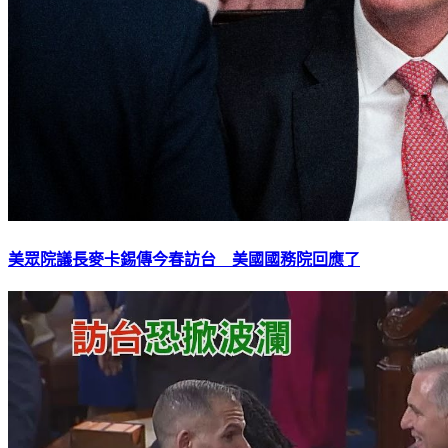
美眾院議長麥卡錫傳今春訪台 美國國務院回應了