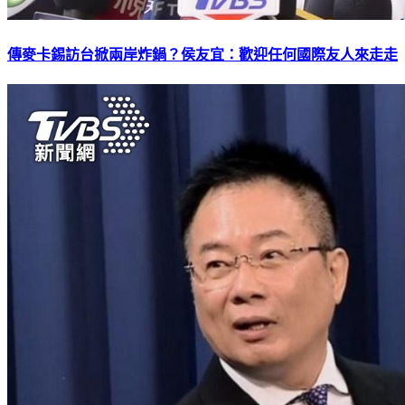
傳麥卡錫訪台掀兩岸炸鍋？侯友宜：歡迎任何國際友人來走走