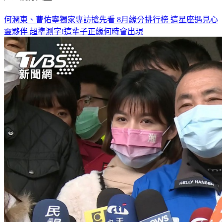
何潤東、曹佑寧獨家專訪搶先看
8月緣分排行榜 這星座遇見心
靈夥伴
超準測字!這輩子正緣何時會出現