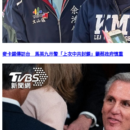
麥卡錫傳訪台 馬英九示警「上次中共封鎖」籲蔡政府慎重