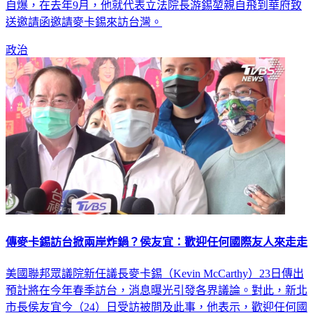
自爆，在去年9月，他就代表立法院長游錫堃親自飛到華府致
送邀請函邀請麥卡錫來訪台灣。
政治
傳麥卡錫訪台掀兩岸炸鍋？侯友宜：歡迎任何國際友人來走走
美國聯邦眾議院新任議長麥卡錫（Kevin McCarthy）23日傳出
預計將在今年春季訪台，消息曝光引發各界議論。對此，新北
市長侯友宜今（24）日受訪被問及此事，他表示，歡迎任何國