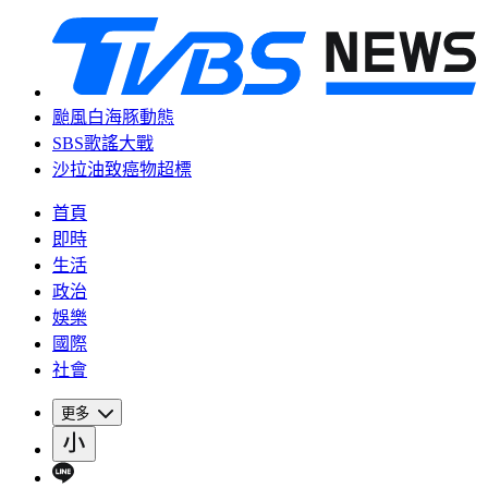
颱風白海豚動態
SBS歌謠大戰
沙拉油致癌物超標
首頁
即時
生活
政治
娛樂
國際
社會
更多