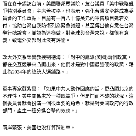
而在麥卡錫訪台前，美國聯邦眾議院，友台議員「美中戰略競
爭特別委員會」主席蓋拉格，也表示，強化台灣安全將成為委
員會的工作重點，目前有一百八十億美元的軍售項目延宕交
付，協助台灣自我防衛列為緊急議題，甚至傳出他有意在台灣
舉行聽證會，並認為這樣做，對全球與台灣來說，都很有意
義，致電外交部對此沒有評論。
政大外交系榮譽教授劉德海：「對中的鷹派(美國)兩個政黨，
都在交互競爭來凸顯出來，他們才是對中國最強硬的政黨，藉
此為2024年的總統大選鋪路。」
軍事專家蘇紫雲：「如果中共大動作回應的話，更凸顯北京的
不理性，美中關係處於一種既競爭，但是鬥而不破的狀況，這
個委員會就會扮演一個很重要的角色，就是對美國政府的行政
部門，產生一種分進合擊的效應。」
兩岸緊張，美國也沒打算踩剎車。