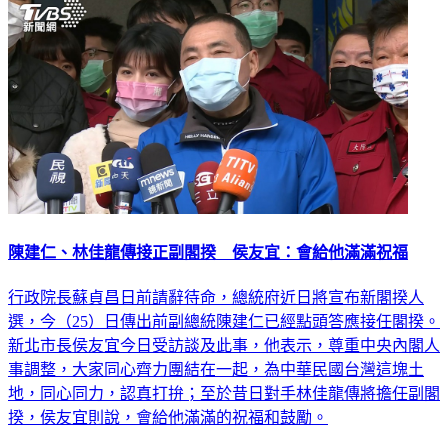
陳建仁、林佳龍傳接正副閣揆 侯友宜：會給他滿滿祝福
行政院長蘇貞昌日前請辭待命，總統府近日將宣布新閣揆人
選，今（25）日傳出前副總統陳建仁已經點頭答應接任閣揆。
新北市長侯友宜今日受訪談及此事，他表示，尊重中央內閣人
事調整，大家同心齊力團結在一起，為中華民國台灣這塊土
地，同心同力，認真打拚；至於昔日對手林佳龍傳將擔任副閣
揆，侯友宜則說，會給他滿滿的祝福和鼓勵。