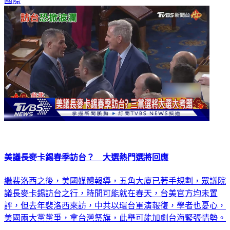
國際
美議長麥卡錫春季訪台？ 大選熱門選將回應
繼裴洛西之後，美國媒體報導，五角大廈已著手規劃，眾議院
議長麥卡錫訪台之行，時間可能就在春天，台美官方均未置
評，但去年裴洛西來訪，中共以環台軍演報復，學者也憂心，
美國兩大黨黨爭，拿台灣祭旗，此舉可能加劇台海緊張情勢。