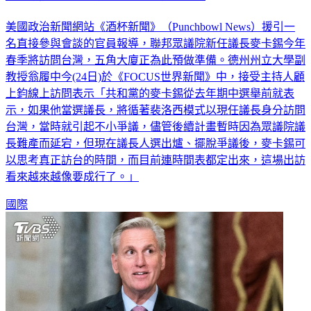
美國政治新聞網站《酒杯新聞》（Punchbowl News）援引一
名直接參與會談的官員報導，聯邦眾議院新任議長麥卡錫今年
春季將訪問台灣，五角大廈正為此預做準備。德州州立大學副
教授翁履中今(24日)於《FOCUS世界新聞》中，接受主持人顧
上鈞線上訪問表示「共和黨的麥卡錫從去年期中選舉前就表
示，如果他當選議長，將循著裴洛西模式以現任議長身分訪問
台灣，當時就引起不小爭議，儘管後續計畫暫時因為眾議院議
長難產而延宕，但現在議長人選出爐、擺脫爭議後，麥卡錫可
以思考真正訪台的時間，而目前連時間表都定出來，這場出訪
看來越來越像要成行了。」
國際