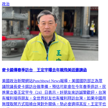
政治
麥卡錫傳春季訪台 王定宇曝去年親飛美送邀請函
美國政治新聞網站Punchbowl News報導，美國國防部正為眾
議院議長麥卡錫訪台做準備，預估可能會在今年春季造訪。民
進黨立委王定宇今（24）日表示，好朋友來訪誠摯歡迎，台灣
有權利接待朋友，全世界好友也有權利拜訪台灣，如果中國用
無理取鬧方式阻撓台灣對外關係，勢必會適得其反。王定宇也