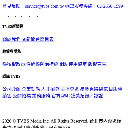
意見反映：service@tvbs.com.tw
觀眾服務專線：02-2656-1599
TVBS新聞網
關於我們
56新聞台節目表
政策與隱私
隱私權政策
性騷擾防治措施
網站使用協定
版權宣告
認識 TVBS
公司介紹
企業動態
人才招募
主播專區
星藝象娛樂
節目版權
銷售
公開招標
業務服務
官方聲明
獲獎紀錄／認證
2026 © TVBS Media Inc. All Rights Reserved. 台北市內湖區瑞
光路451號 | 聯利媒體股份有限公司