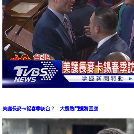
美議長麥卡錫春季訪台？ 大選熱門選將回應