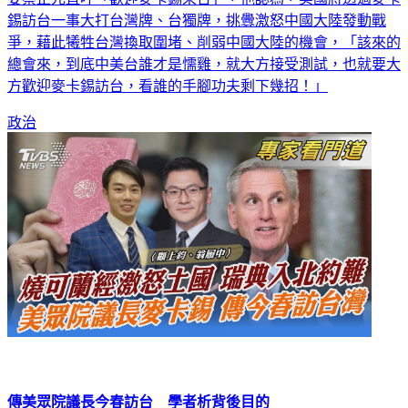
錫訪台一事大打台灣牌、台獨牌，挑釁激怒中國大陸發動戰
爭，藉此犧牲台灣換取圍堵、削弱中國大陸的機會，「該來的
總會來，到底中美台誰才是懦雞，就大方接受測試，也就要大
方歡迎麥卡錫訪台，看誰的手腳功夫剩下幾招！」
政治
傳美眾院議長今春訪台 學者析背後目的