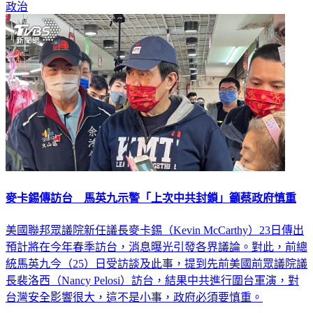
政治
麥卡錫傳訪台 馬英九示警「上次中共封鎖」籲蔡政府慎重
美國聯邦眾議院新任議長麥卡錫（Kevin McCarthy）23日傳出
預計將在今年春季訪台，消息曝光引發各界議論。對此，前總
統馬英九今（25）日受訪談及此事，提到先前美國前眾議院議
長裴洛西（Nancy Pelosi）訪台，結果中共進行圍台軍演，對
台灣安全影響很大，這不是小事，政府必須要慎重。