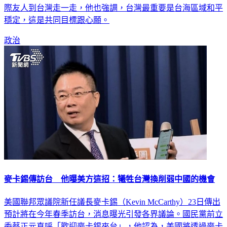
際友人到台灣走一走，他也強調，台灣最重要是台海區域和平
穩定，這是共同目標跟心願。
政治
麥卡錫傳訪台 他曝美方這招：犧牲台灣換削弱中國的機會
美國聯邦眾議院新任議長麥卡錫（Kevin McCarthy）23日傳出
預計將在今年春季訪台，消息曝光引發各界議論。國民黨前立
委蔡正元直呼「歡迎麥卡錫來台」，他認為，美國將透過麥卡