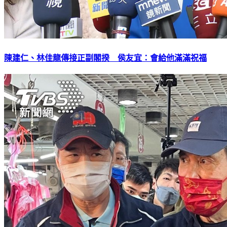
陳建仁、林佳龍傳接正副閣揆 侯友宜：會給他滿滿祝福