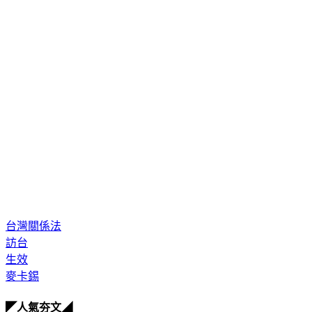
台灣關係法
訪台
生效
麥卡錫
◤人氣夯文◢