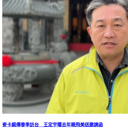
麥卡錫傳春季訪台 王定宇曝去年親飛美送邀請函