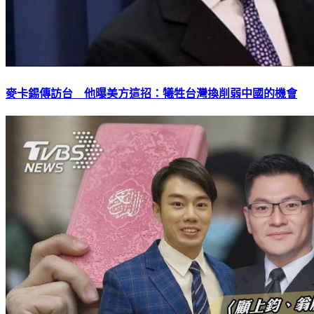
麥卡錫傳訪台 他曝美方這招：犧牲台灣換削弱中國的機會