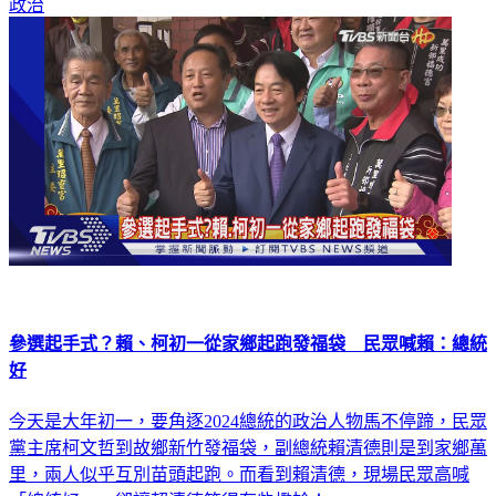
參選起手式？賴、柯初一從家鄉起跑發福袋 民眾喊賴：總統
好
今天是大年初一，要角逐2024總統的政治人物馬不停蹄，民眾
黨主席柯文哲到故鄉新竹發福袋，副總統賴清德則是到家鄉萬
里，兩人似乎互別苗頭起跑。而看到賴清德，現場民眾高喊
「總統好」，卻讓賴清德笑得有些尷尬！