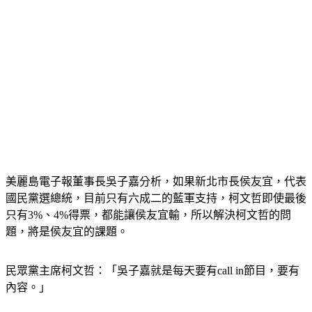
美麗島電子報董事長吳子嘉分析，如果新北市長侯友宜，代表
國民黨選總統，目前只有六成二的藍軍支持，柯文哲即使最後
只有3%、4%得票，都能讓侯友宜輸，所以解決柯文哲的問
題，將是侯友宜的課題。
民眾黨主席柯文哲：「吳子嘉就是每天要有call in節目，要有
內容。」
新北市長侯友宜：「市長有市長的角色要把工作做好，我會全