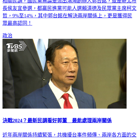
長侯友宜參選，都贏民進黨可能人選賴清德及民眾黨主席柯文
哲，9%至14%，其中郭台銘在解決兩岸關係上，更是獲得民
眾最高認同！
政治
決戰2024？最新民調看好郭董 最能處理兩岸關係
近年兩岸關係持續緊張，共機擾台事件頻傳、兩岸各方面的交
流受阻，兩岸關係勢必成為下屆總統選舉的重要議題，而民眾