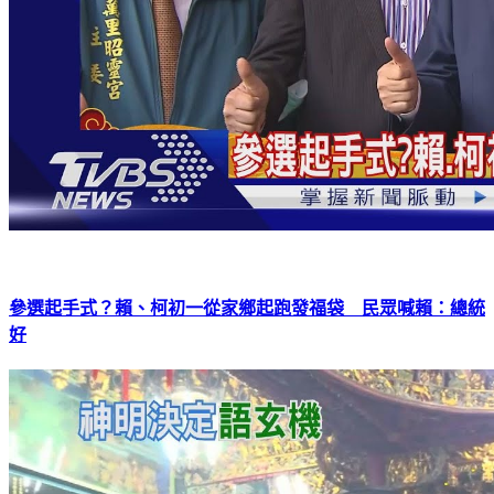
參選起手式？賴、柯初一從家鄉起跑發福袋 民眾喊賴：總統
好