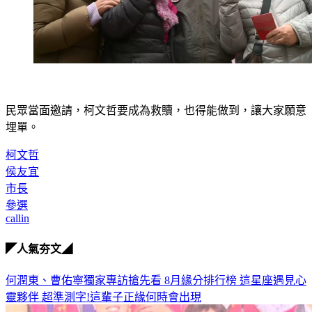
民眾當面邀請，柯文哲要成為救贖，也得能做到，讓大家願意
埋單。
柯文哲
侯友宜
市長
參選
callin
◤人氣夯文◢
何潤東、曹佑寧獨家專訪搶先看
8月緣分排行榜 這星座遇見心
靈夥伴
超準測字!這輩子正緣何時會出現