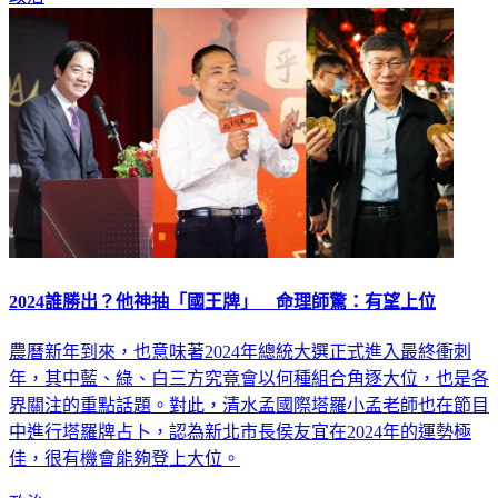
2024誰勝出？他神抽「國王牌」 命理師驚：有望上位
農曆新年到來，也意味著2024年總統大選正式進入最終衝刺
年，其中藍、綠、白三方究竟會以何種組合角逐大位，也是各
界關注的重點話題。對此，清水孟國際塔羅小孟老師也在節目
中進行塔羅牌占卜，認為新北市長侯友宜在2024年的運勢極
佳，很有機會能夠登上大位。
政治