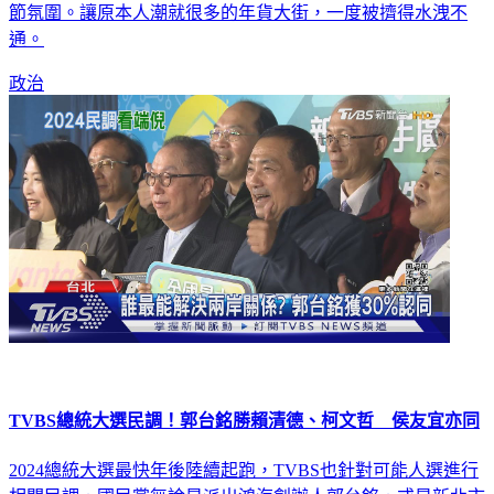
通。
政治
TVBS總統大選民調！郭台銘勝賴清德、柯文哲 侯友宜亦同
2024總統大選最快年後陸續起跑，TVBS也針對可能人選進行
相關民調，國民黨無論是派出鴻海創辦人郭台銘，或是新北市