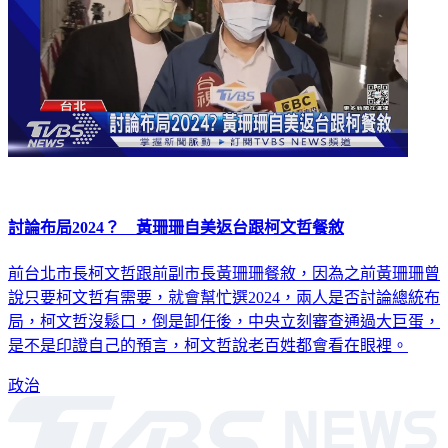
討論布局2024？ 黃珊珊自美返台跟柯文哲餐敘
前台北市長柯文哲跟前副市長黃珊珊餐敘，因為之前黃珊珊曾
說只要柯文哲有需要，就會幫忙選2024，兩人是否討論總統布
局，柯文哲沒鬆口，倒是卸任後，中央立刻審查通過大巨蛋，
是不是印證自己的預言，柯文哲說老百姓都會看在眼裡。
政治