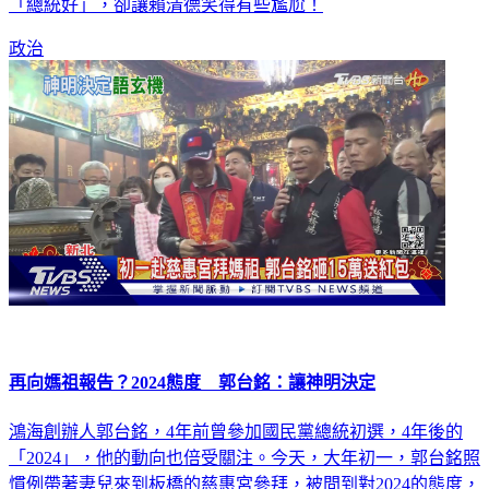
政治
再向媽祖報告？2024態度 郭台銘：讓神明決定
鴻海創辦人郭台銘，4年前曾參加國民黨總統初選，4年後的
「2024」，他的動向也倍受關注。今天，大年初一，郭台銘照
慣例帶著妻兒來到板橋的慈惠宮參拜，被問到對2024的態度，
郭台銘說，他已經問了神明，就讓神明來做決定。