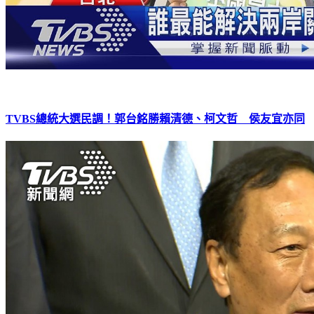
TVBS總統大選民調！郭台銘勝賴清德、柯文哲 侯友宜亦同