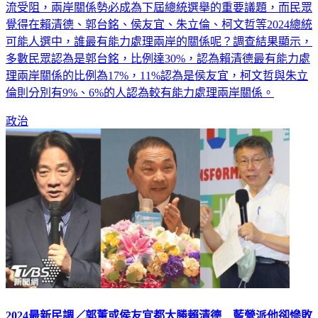
覺得在賴清德、郭台銘、侯友宜、朱立倫、柯文哲等2024總統
可能人選中，誰最有能力處理兩岸的關係呢？調查結果顯示，
多數民眾認為是郭台銘，比例達30%，認為賴清德最有能力處
理兩岸關係的比例為17%，11%認為是侯友宜，柯文哲與朱立
倫則分別有9%、6%的人認為較有能力處理兩岸關係。
政治
2024最新民調／郭董或侯友宜都大勝賴清德 藍營派他卻慘敗