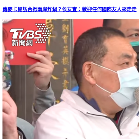
傳麥卡錫訪台掀兩岸炸鍋？侯友宜：歡迎任何國際友人來走走