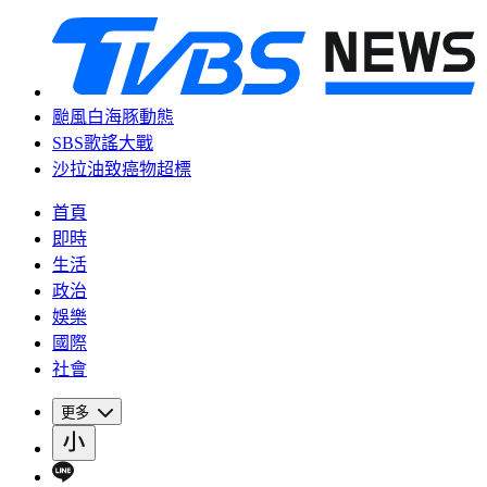
颱風白海豚動態
SBS歌謠大戰
沙拉油致癌物超標
首頁
即時
生活
政治
娛樂
國際
社會
更多