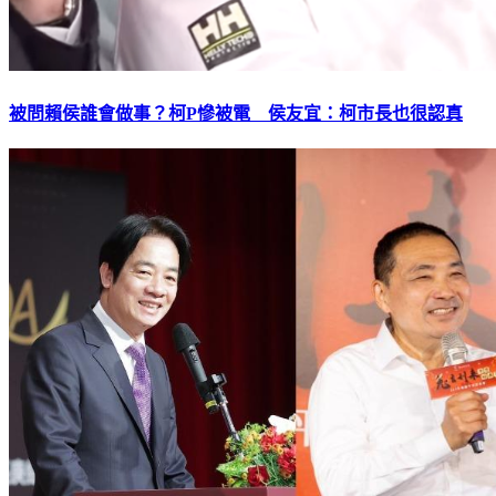
被問賴侯誰會做事？柯P慘被電 侯友宜：柯市長也很認真