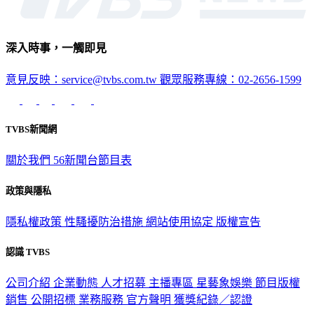
深入時事，一觸即見
意見反映：service@tvbs.com.tw
觀眾服務專線：02-2656-1599
TVBS新聞網
關於我們
56新聞台節目表
政策與隱私
隱私權政策
性騷擾防治措施
網站使用協定
版權宣告
認識 TVBS
公司介紹
企業動態
人才招募
主播專區
星藝象娛樂
節目版權
銷售
公開招標
業務服務
官方聲明
獲獎紀錄／認證