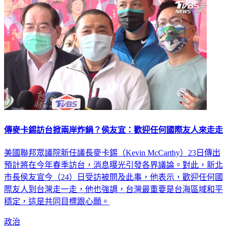
傳麥卡錫訪台掀兩岸炸鍋？侯友宜：歡迎任何國際友人來走走
美國聯邦眾議院新任議長麥卡錫（Kevin McCarthy）23日傳出
預計將在今年春季訪台，消息曝光引發各界議論。對此，新北
市長侯友宜今（24）日受訪被問及此事，他表示，歡迎任何國
際友人到台灣走一走，他也強調，台灣最重要是台海區域和平
穩定，這是共同目標跟心願。
政治