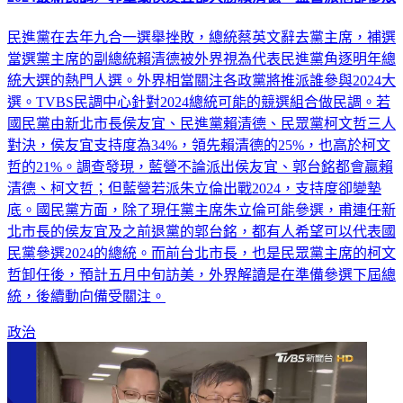
民進黨在去年九合一選舉挫敗，總統蔡英文辭去黨主席，補選
當選黨主席的副總統賴清德被外界視為代表民進黨角逐明年總
統大選的熱門人選。外界相當關注各政黨將推派誰參與2024大
選。TVBS民調中心針對2024總統可能的競選組合做民調。若
國民黨由新北市長侯友宜、民進黨賴清德、民眾黨柯文哲三人
對決，侯友宜支持度為34%，領先賴清德的25%，也高於柯文
哲的21%。調查發現，藍營不論派出侯友宜、郭台銘都會贏賴
清德、柯文哲；但藍營若派朱立倫出戰2024，支持度卻變墊
底。國民黨方面，除了現任黨主席朱立倫可能參選，甫連任新
北市長的侯友宜及之前退黨的郭台銘，都有人希望可以代表國
民黨參選2024的總統。而前台北市長，也是民眾黨主席的柯文
哲卸任後，預計五月中旬訪美，外界解讀是在準備參選下屆總
統，後續動向備受關注。
政治