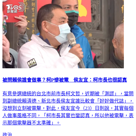
被問賴侯誰會做事？柯P慘被電 侯友宜：柯市長也很認真
有意參選總統的台北市前市長柯文哲，近期被「測謊」，當問
到副總統賴清德、新北市長侯友宜誰比較會「好好做代誌」，
沒想到立刻被電擊，對此，侯友宜今（23）日則說，其實每個
人做事風格不同，「柯市長其實也蠻認真，所以他被電擊，表
示那個電擊器不太準確」。
政治