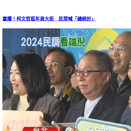
塞爆！柯文哲逛年貨大街 民眾喊「總統好」