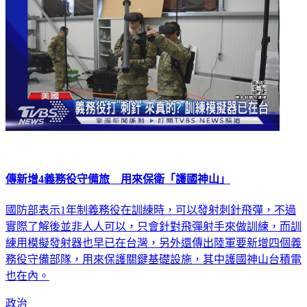
傳新增4義務役守備旅 用來保衛「護國神山」
國防部表示1年制義務役在訓練時，可以發射刺針飛彈，不過
實際了解後並非人人可以，只會針對飛彈射手來做訓練，而訓
練用模擬發射器也早已在台灣，另外還傳出陸軍要新增四個義
務役守備部隊，用來保護關鍵基礎設施，其中護國神山台積電
也在內。