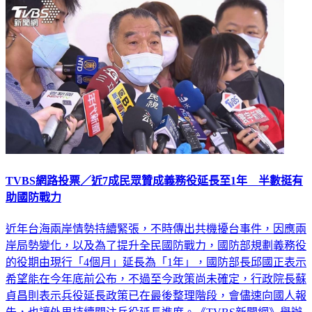
政治
TVBS網路投票／近7成民眾贊成義務役延長至1年 半數挺有
助國防戰力
近年台海兩岸情勢持續緊張，不時傳出共機擾台事件，因應兩
岸局勢變化，以及為了提升全民國防戰力，國防部規劃義務役
的役期由現行「4個月」延長為「1年」，國防部長邱國正表示
希望能在今年底前公布，不過至今政策尚未確定，行政院長蘇