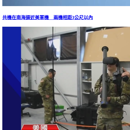
共機在南海逼近美軍機 兩機相距3公尺以內