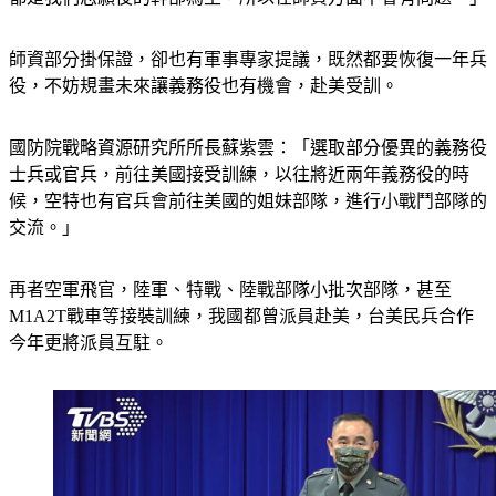
都是我們志願役的幹部為主，所以在師資方面不會有問題。」
師資部分掛保證，卻也有軍事專家提議，既然都要恢復一年兵
役，不妨規畫未來讓義務役也有機會，赴美受訓。
國防院戰略資源研究所所長蘇紫雲：「選取部分優異的義務役
士兵或官兵，前往美國接受訓練，以往將近兩年義務役的時
候，空特也有官兵會前往美國的姐妹部隊，進行小戰鬥部隊的
交流。」
再者空軍飛官，陸軍、特戰、陸戰部隊小批次部隊，甚至
M1A2T戰車等接裝訓練，我國都曾派員赴美，台美民兵合作
今年更將派員互駐。