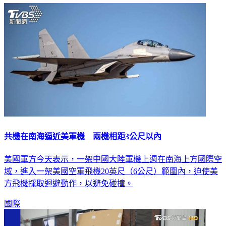
共機在南海逼近美軍機 兩機相距3公尺以內
美國軍方今天表示，一架中國大陸軍機上週在南海上方國際空
域，進入一架美國空軍飛機20英尺（6公尺）範圍內，迫使美
方飛機採取迴避動作，以避免碰撞。
國際