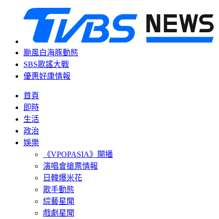
颱風白海豚動態
SBS歌謠大戰
優惠好康情報
首頁
即時
生活
政治
娛樂
《VPOPASIA》開播
演唱會搶票情報
日韓爆米花
歌手動態
綜藝星聞
戲劇星聞