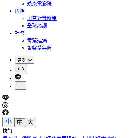
娛樂電影院
國際
川普對等關稅
全球必讀
社會
毒駕連爆
警察愛無限
更多
快訊