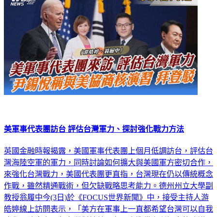
美軍事代表團訪台 評估台灣軍力、探討強化戰力方法
英國金融時報揭露，美國軍事代表團上個月低調訪台，評估台
灣海陸空軍的軍力，同時討論如何擴大與美國軍方密切合作，
來強化台灣戰力，美國代表團更直指，台灣現在仍以傳統概念
作戰，雖然精通戰術，但欠缺戰略思考能力。德州州立大學副
教授翁履中今(3日)於《FOCUS世界新聞》中，接受主持人游