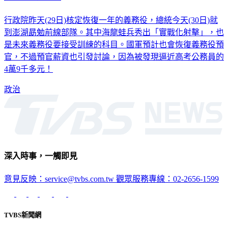
迷彩帽被風吹走
行政院昨天(29日)核定恢復一年的義務役，總統今天(30日)就
到澎湖勗勉前線部隊。其中海龍蛙兵秀出「實戰化射擊」，也
是未來義務役要接受訓練的科目。國軍預計也會恢復義務役預
官，不過預官薪資也引發討論，因為被發現逼近高考公務員的
4萬9千多元！
政治
深入時事，一觸即見
意見反映：service@tvbs.com.tw
觀眾服務專線：02-2656-1599
TVBS新聞網