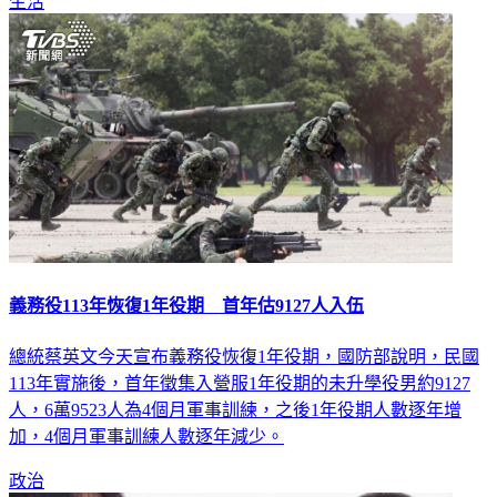
生活
義務役113年恢復1年役期 首年估9127人入伍
總統蔡英文今天宣布義務役恢復1年役期，國防部說明，民國
113年實施後，首年徵集入營服1年役期的未升學役男約9127
人，6萬9523人為4個月軍事訓練，之後1年役期人數逐年增
加，4個月軍事訓練人數逐年減少。