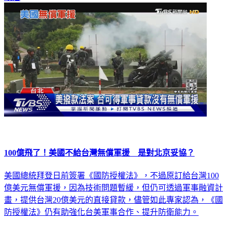
政治
100億飛了！美國不給台灣無償軍援 是對北京妥協？
美國總統拜登日前簽署《國防授權法》，不過原訂給台灣100
億美元無償軍援，因為技術問題暫緩，但仍可透過軍事融資計
畫，提供台灣20億美元的直接貸款，儘管如此專家認為，《國
防授權法》仍有助強化台美軍事合作、提升防衛能力。