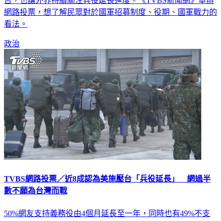
貞昌則表示兵役延長政策已在最後整理階段，會儘速向國人報
告，也讓外界持續關注兵役延長進度。《TVBS新聞網》舉辦
網路投票，想了解民眾對於國軍招募制度、役期、國軍戰力的
看法。
政治
TVBS網路投票／近8成認為美施壓台「兵役延長」 網過半
數不願為台灣而戰