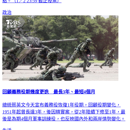
舉辦網路投票，想了解民眾認為兵役延長1年的看法。投票請
點。（1／2 23:59 截止投票）
政治
回顧義務役期幾度更迭 最長3年、最短4個月
總統蔡英文今天宣布義務役恢復1年役期，回顧役期變化，
1951年起曾長達3年，後因精實案，從2年陸續下修至1年，最
後是為期4個月軍事訓練役，也反映國內外和兩岸情勢變化。