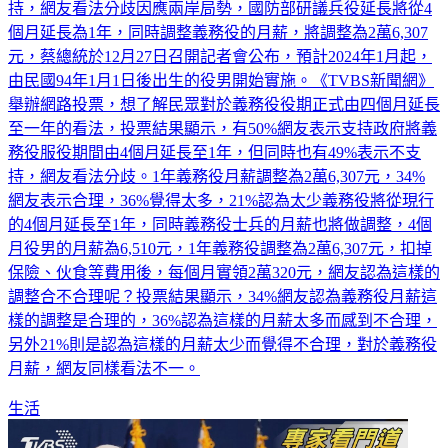
50%網友支持義務役由4個月延長至一年，同時也有49%不支
持，網友看法分歧因應兩岸局勢，國防部研議兵役延長將從4
個月延長為1年，同時調整義務役的月薪，將調整為2萬6,307
元，蔡總統於12月27日召開記者會公布，預計2024年1月起，
由民國94年1月1日後出生的役男開始實施。《TVBS新聞網》
舉辦網路投票，想了解民眾對於義務役役期正式由四個月延長
至一年的看法，投票結果顯示，有50%網友表示支持政府將義
務役服役期間由4個月延長至1年，但同時也有49%表示不支
持，網友看法分歧。1年義務役月薪調整為2萬6,307元，34%
網友表示合理，36%覺得太多，21%認為太少義務役將從現行
的4個月延長至1年，同時義務役士兵的月薪也將做調整，4個
月役男的月薪為6,510元，1年義務役調整為2萬6,307元，扣掉
保險、伙食等費用後，每個月實領2萬320元，網友認為這樣的
調整合不合理呢？投票結果顯示，34%網友認為義務役月薪這
樣的調整是合理的，36%認為這樣的月薪太多而感到不合理，
另外21%則是認為這樣的月薪太少而覺得不合理，對於義務役
月薪，網友同樣看法不一。
生活