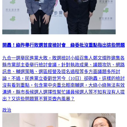
開轟！綠昨舉行敗選首度檢討會 綠委批沒重點指出這些問題
九合一選舉民進黨大敗，敗選檢討小組召集人鄭文燦昨邀集各
縣市黨部主委舉行檢討會議，針對執政成果、議題攻防、網路
訊息、輔選策略、選區經營及提名過程等多方面議題多所討
論。不過，民進黨立委劉世芳今（10日）卻砲轟，這樣的檢討
沒有看到重點，包含黨中央重北輕南輔選，大綠小綠無法有效
溝通，縣市長候選人選擇性幫忙議員候選人等不知有沒有人提
出？又這些問題算不算茶壺內風暴？
政治