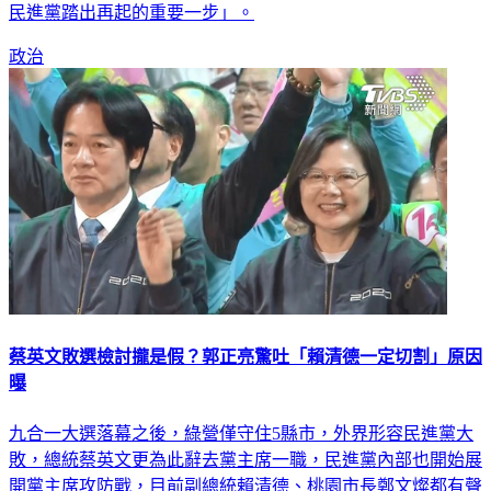
政治
蔡英文敗選檢討攏是假？郭正亮驚吐「賴清德一定切割」原因
曝
九合一大選落幕之後，綠營僅守住5縣市，外界形容民進黨大
敗，總統蔡英文更為此辭去黨主席一職，民進黨內部也開始展
開黨主席攻防戰，目前副總統賴清德、桃園市長鄭文燦都有聲
浪勸進角逐。對此，前立委郭正亮認為，若賴清德真的出來