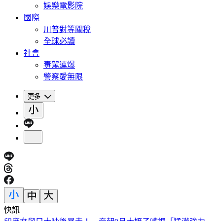
娛樂電影院
國際
川普對等關稅
全球必讀
社會
毒駕連爆
警察愛無限
更多
快訊