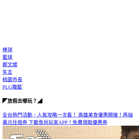
棒球
籃球
鄭文燦
失言
桃園市長
PLG職籃
◤放假去哪玩？◢
全台熱門活動、人氣攻略一次看！
高雄美食優惠開搶！再抽
萬元住宿券
下載食尚玩家APP！免費領取優惠券