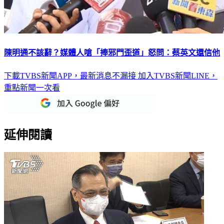
陳明通不該辭？媒體人嗆「捧邪門歪道」怒問：蔡英文還信他
下載TVBS新聞APP，最新消息不漏接
加入TVBS新聞LINE，
重點新聞一次看
延伸閱讀