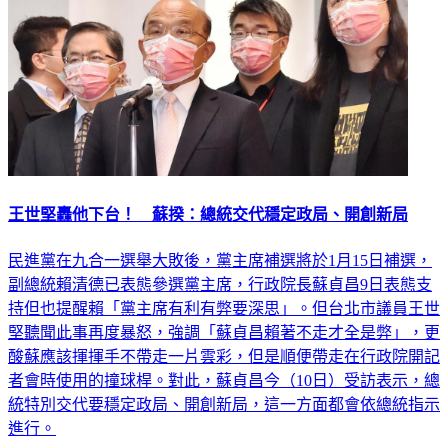
王世堅轟他下台！ 蘇揆：總統交代穩定政局、開創新局
民進黨在九合一選舉大敗後，黨主席補選將於1月15日補選，
副總統賴清德已表態參選黨主席，行政院長蘇貞昌9日表態支
持但也提醒賴「黨主席有利有弊要深思」。但台北市議員王世
堅聽聞此事再度暴怒，強調「蘇貞昌賴著不走才全是弊」，更
酸蘇應該揮揮手不帶走一片雲彩，但是順便帶走在行政院開記
者會時使用的撞球桿。對此，蘇貞昌今（10日）受訪表示，總
統特別交代要穩定政局、開創新局，這一方面都會依總統指示
進行。
政治