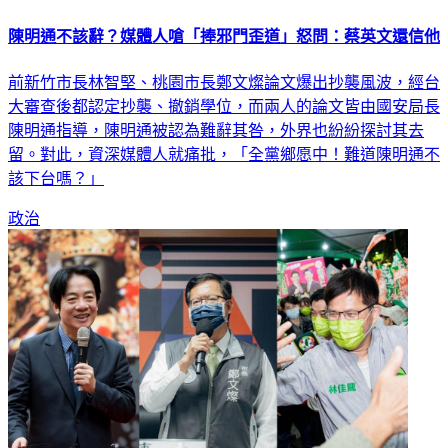
陳明通不該辭？媒體人嗆「捧邪門歪道」怒問：蔡英文還信他
前新竹市長林智堅、桃園市長鄭文燦論文爆出抄襲風波，經台
大審查後都認定抄襲、撤銷學位，而兩人的論文皆由國安局長
陳明通指導，陳明通被認為難辭其咎，外界也紛紛探討其去
留。對此，資深媒體人就痛批，「全黨鄉愿中！難道陳明通不
該下台嗎？」
政治