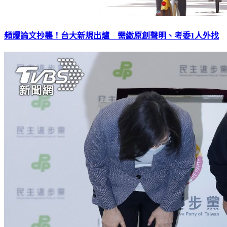
頻爆論文抄襲！台大新規出爐 需繳原創聲明、考委1人外找