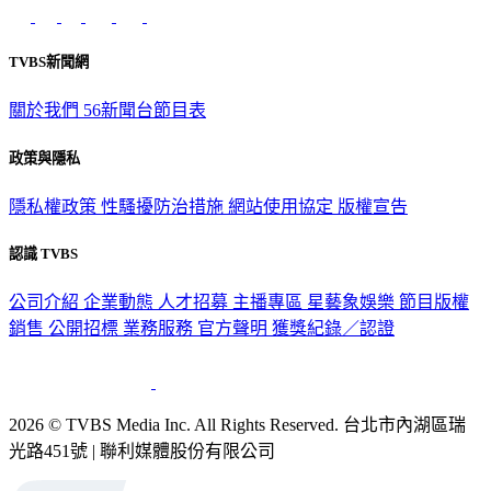
TVBS新聞網
關於我們
56新聞台節目表
政策與隱私
隱私權政策
性騷擾防治措施
網站使用協定
版權宣告
認識 TVBS
公司介紹
企業動態
人才招募
主播專區
星藝象娛樂
節目版權
銷售
公開招標
業務服務
官方聲明
獲獎紀錄／認證
2026 © TVBS Media Inc. All Rights Reserved. 台北市內湖區瑞
光路451號 | 聯利媒體股份有限公司