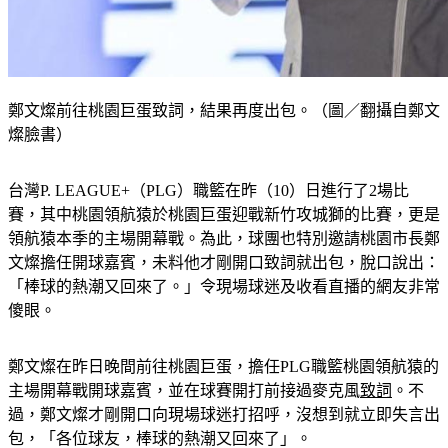
鄭文燦前往桃園巨蛋致詞，結果再度出包。（圖／翻攝自鄭文
燦臉書）
台灣P. LEAGUE+（PLG）職籃在昨（10）日進行了2場比
賽，其中桃園領航猿於桃園巨蛋迎戰新竹攻城獅的比賽，更是
領航猿本季的主場開幕戰。為此，球團也特別邀請桃園市長鄭
文燦擔任開球嘉賓，未料他才剛開口致詞就出包，脫口說出：
「棒球的熱潮又回來了。」令現場球迷及收看直播的網友非常
傻眼。
鄭文燦在昨日晚間前往桃園巨蛋，擔任PLG職籃桃園領航猿的
主場開幕戰開球嘉賓，並在球賽開打前接過麥克風
致詞
。不
過，鄭文燦才剛開口向現場球迷打招呼，沒想到就立即失言出
包，「各位球友，棒球的熱潮又回來了」。