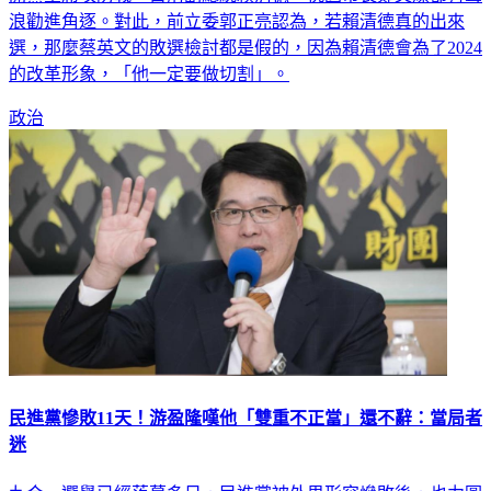
選，那麼蔡英文的敗選檢討都是假的，因為賴清德會為了2024
的改革形象，「他一定要做切割」。
政治
民進黨慘敗11天！游盈隆嘆他「雙重不正當」還不辭：當局者
迷
九合一選舉已經落幕多日，民進黨被外界形容慘敗後，也力圖