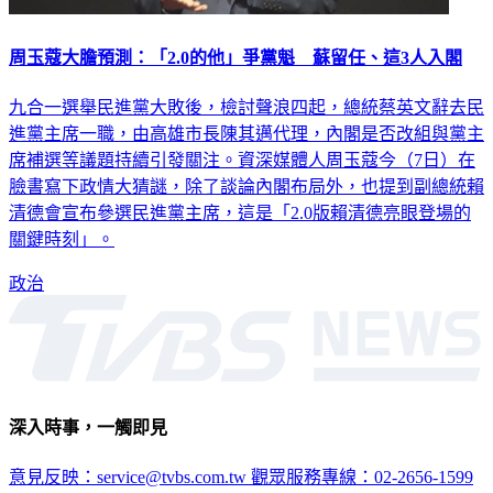
周玉蔻大膽預測：「2.0的他」爭黨魁 蘇留任、這3人入閣
九合一選舉民進黨大敗後，檢討聲浪四起，總統蔡英文辭去民
進黨主席一職，由高雄市長陳其邁代理，內閣是否改組與黨主
席補選等議題持續引發關注。資深媒體人周玉蔻今（7日）在
臉書寫下政情大猜謎，除了談論內閣布局外，也提到副總統賴
清德會宣布參選民進黨主席，這是「2.0版賴清德亮眼登場的
關鍵時刻」。
政治
深入時事，一觸即見
意見反映：service@tvbs.com.tw
觀眾服務專線：02-2656-1599