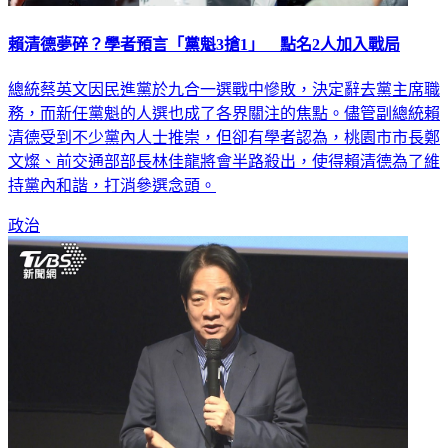
賴清德夢碎？學者預言「黨魁3搶1」 點名2人加入戰局
總統蔡英文因民進黨於九合一選戰中慘敗，決定辭去黨主席職
務，而新任黨魁的人選也成了各界關注的焦點。儘管副總統賴
清德受到不少黨內人士推崇，但卻有學者認為，桃園市市長鄭
文燦、前交通部部長林佳龍將會半路殺出，使得賴清德為了維
持黨內和諧，打消參選念頭。
政治