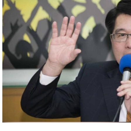
民進黨慘敗11天！游盈隆嘆他「雙重不正當」還不辭：當局者