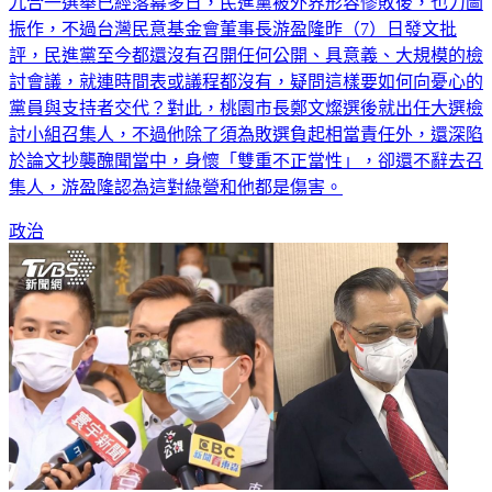
振作，不過台灣民意基金會董事長游盈隆昨（7）日發文批
評，民進黨至今都還沒有召開任何公開、具意義、大規模的檢
討會議，就連時間表或議程都沒有，疑問這樣要如何向憂心的
黨員與支持者交代？對此，桃園市長鄭文燦選後就出任大選檢
討小組召集人，不過他除了須為敗選負起相當責任外，還深陷
於論文抄襲醜聞當中，身懷「雙重不正當性」，卻還不辭去召
集人，游盈隆認為這對綠營和他都是傷害。
政治