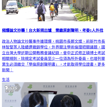
頻爆論文抄襲！台大新規出爐 需繳原創聲明、考委1人外找
政治人物論文抄襲事件連環爆，桃園市長鄭文燦、前新竹市長
林智堅等人陸續遭撤銷學位，外界關注學術倫理把關議題，國
立台灣大學近期公開教務會議紀錄，會中正式修正碩博士考試
相關規則，除規定考試委員至少一位須為所外委員，也增列畢
業生必須繳交「學倫原創聲明書」，才能取得學位證書。更多
新聞：
生活