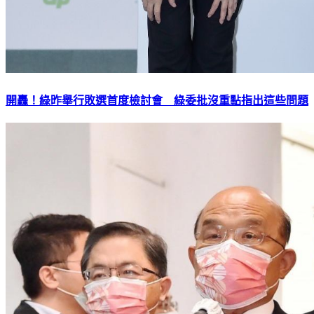
開轟！綠昨舉行敗選首度檢討會 綠委批沒重點指出這些問題