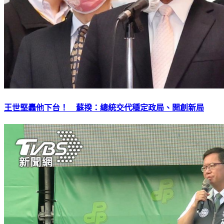
王世堅轟他下台！ 蘇揆：總統交代穩定政局、開創新局