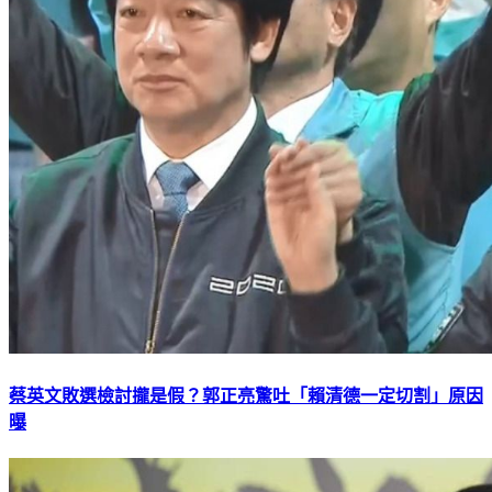
蔡英文敗選檢討攏是假？郭正亮驚吐「賴清德一定切割」原因
曝