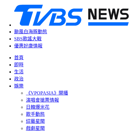
颱風白海豚動態
SBS歌謠大戰
優惠好康情報
首頁
即時
生活
政治
娛樂
《VPOPASIA》開播
演唱會搶票情報
日韓爆米花
歌手動態
綜藝星聞
戲劇星聞