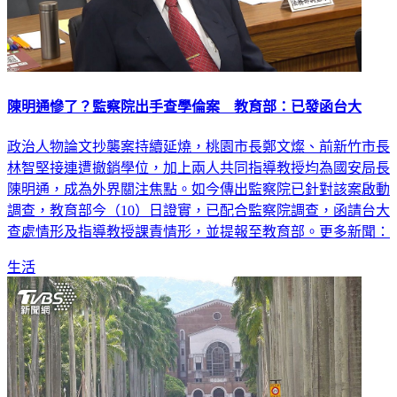
陳明通慘了？監察院出手查學倫案 教育部：已發函台大
政治人物論文抄襲案持續延燒，桃園市長鄭文燦、前新竹市長
林智堅接連遭撤銷學位，加上兩人共同指導教授均為國安局長
陳明通，成為外界關注焦點。如今傳出監察院已針對該案啟動
調查，教育部今（10）日證實，已配合監察院調查，函請台大
查處情形及指導教授課責情形，並提報至教育部。更多新聞：
生活