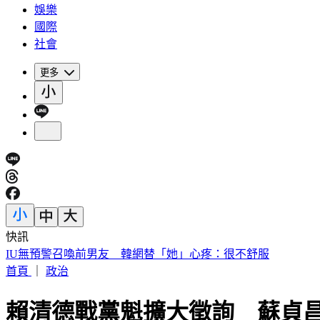
娛樂
國際
社會
更多
快訊
快訊／財神爺不在家 威力彩頭獎、二獎雙槓龜
首頁
｜
政治
賴清德戰黨魁擴大徵詢 蘇貞