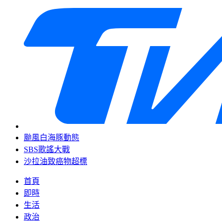
颱風白海豚動態
SBS歌謠大戰
沙拉油致癌物超標
首頁
即時
生活
政治