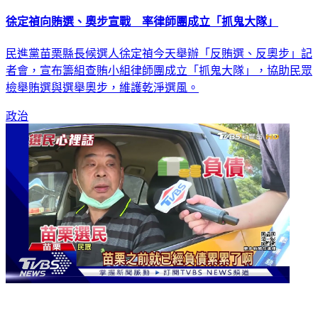
徐定禎向賄選、奧步宣戰 率律師團成立「抓鬼大隊」
民進黨苗栗縣長候選人徐定禎今天舉辦「反賄選、反奧步」記
者會，宣布籌組查賄小組律師團成立「抓鬼大隊」，協助民眾
檢舉賄選與選舉奧步，維護乾淨選風。
政治
「苗栗國」民眾在想什麼？4位候選人親上火線接招！