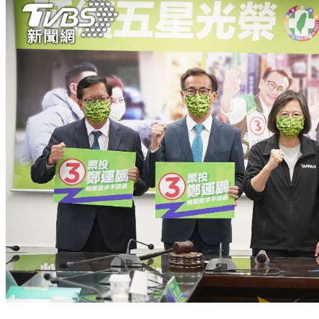
選舉倒數！民進黨衝刺基桃竹保7 力拚突圍北苗澎