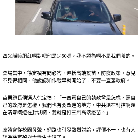
四叉貓嘛網紅啊對吧他是1450嗎，我不認為啊不是我們養的。
會場當中，徐定禎有問必答，包括高端疫苗，防疫政策，意見
不見得相同，他說認知作戰早就開始了，不要一直罵政府。
苗栗縣長候選人徐定禎：「一直罵自己的執政黨是怎樣，罵自
己的政府是怎樣，我們也有要改進的地方，中共還在封控啊還
在清零啊還在封城啊，我就是打三劑高端疫苗。」
座談會從校園發聲，網路也引發熱烈討論，評價不一，也有人
認為徐定禎對大學生太嗆了。