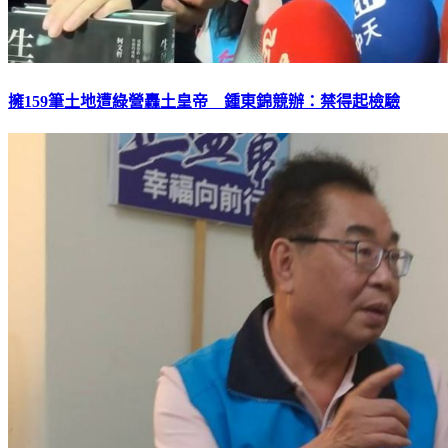
擁159筆土地遭綠營轟土皇帝 鍾東錦競辦：禁得起檢驗