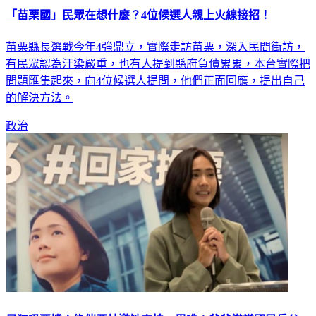
苗栗縣長選戰今年4強鼎立，實際走訪苗栗，深入民間街訪，
有民眾認為汙染嚴重，也有人提到縣府負債累累，本台實際把
問題匯集起來，向4位候選人提問，他們正面回應，提出自己
的解決方法。
政治
最狂吸票機！綠催票片邀她來拍 里唯：爸爸樂當國民岳父