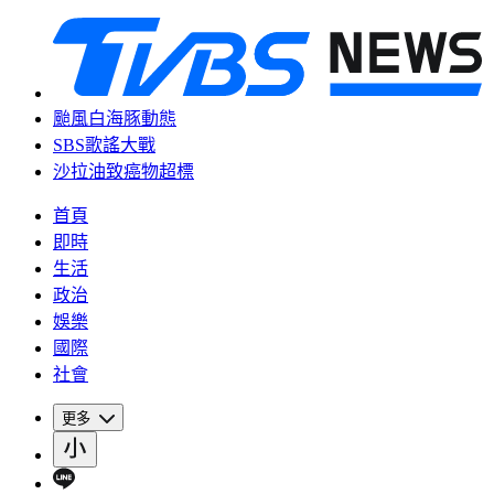
颱風白海豚動態
SBS歌謠大戰
沙拉油致癌物超標
首頁
即時
生活
政治
娛樂
國際
社會
更多