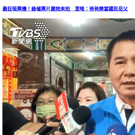
最狂吸票機！綠催票片邀她來拍 里唯：爸爸樂當國民岳父