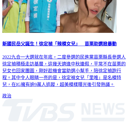
新國民岳父誕生！徐定禎「辣模女兒」 苗栗助選掀暴動
2022九合一大選就在年底，二度參選的民進黨苗栗縣長參選人
徐定禎積極走訪基層，這幾天適逢中秋連假，平常不在苗栗的
兒女也回家團圓，剛好趁機會當助選小幫手，陪徐定禎跑行
程。其中令人眼睛一亮的是，徐定禎女兒「里唯」是名模特
兒，在IG擁有逾9萬人追蹤，超美模樣曝光後引發熱議。
政治
深入時事，一觸即見