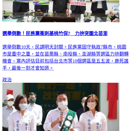
選舉倒數！民進黨衝刺基桃竹保7 力拚突圍北苗澎
選舉倒數10天，民調明天封關。民進黨固守執政7縣市，桃園
市是重中之重，並在苗栗縣、南投縣、澎湖縣等選區力拚翻轉
機會，黨內評估目前包括台北市等10個選區是五五波，鹿死誰
手，最後一刻才會知道。
政治