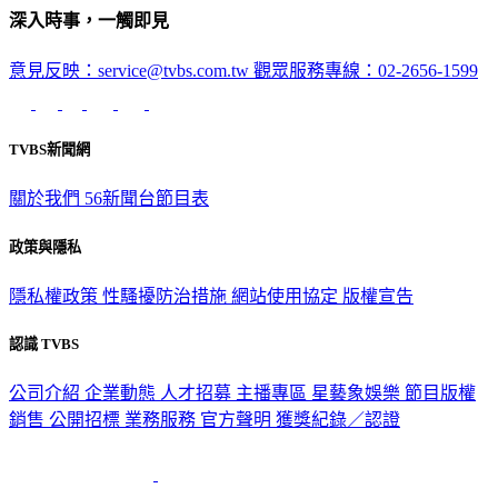
意見反映：service@tvbs.com.tw
觀眾服務專線：02-2656-1599
TVBS新聞網
關於我們
56新聞台節目表
政策與隱私
隱私權政策
性騷擾防治措施
網站使用協定
版權宣告
認識 TVBS
公司介紹
企業動態
人才招募
主播專區
星藝象娛樂
節目版權
銷售
公開招標
業務服務
官方聲明
獲獎紀錄／認證
2026 © TVBS Media Inc. All Rights Reserved. 台北市內湖區瑞