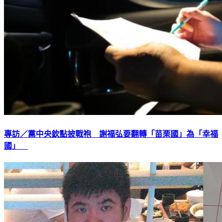
專訪／黨中央欽點披戰袍 謝福弘要翻轉「苗栗國」為「幸福
國」