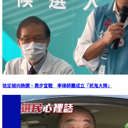
徐定禎向賄選、奧步宣戰 率律師團成立「抓鬼大隊」