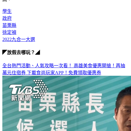
學生
政府
苗栗縣
徐定禎
2022九合一大選
◤放假去哪玩？◢
全台熱門活動、人氣攻略一次看！
高雄美食優惠開搶！再抽
萬元住宿券
下載食尚玩家APP！免費領取優惠券