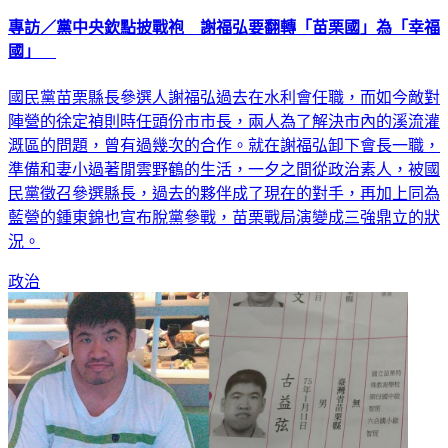
專訪／黨中央欽點披戰袍 謝福弘要翻轉「苗栗國」為「幸福
國」
國民黨苗栗縣長參選人謝福弘過去在水利會任職，而如今敵對
陣營的徐定禎則時任頭份市市長，兩人為了解決市內的溪流灌
溉區的問題，曾有過幾次的合作。就在謝福弘卸下會長一職，
準備和妻小過著閒雲野鶴的生活，一夕之間從政治素人，被國
民黨徵召參選縣長，過去的夥伴成了現在的對手，再加上同為
藍營的鍾東錦也宣布脫黨參戰，苗栗戰局演變成三強鼎立的狀
況。
政治