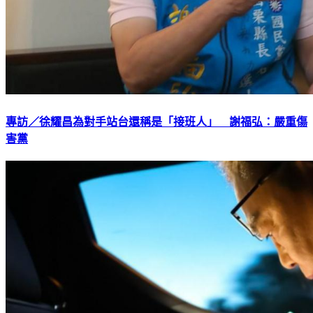
專訪／徐耀昌為對手站台還稱是「接班人」 謝福弘：嚴重傷
害黨