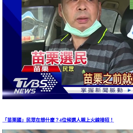
「苗栗國」民眾在想什麼？4位候選人親上火線接招！