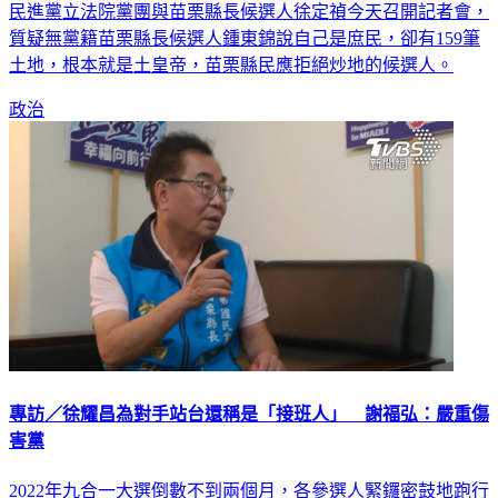
質疑無黨籍苗栗縣長候選人鍾東錦說自己是庶民，卻有159筆
土地，根本就是土皇帝，苗栗縣民應拒絕炒地的候選人。
政治
專訪／徐耀昌為對手站台還稱是「接班人」 謝福弘：嚴重傷
害黨
2022年九合一大選倒數不到兩個月，各參選人緊鑼密鼓地跑行
程，國民黨提名前水利會會長謝福弘參戰，爾後同黨籍苗栗縣