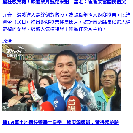
九合一選戰進入最終倒數階段，為鼓勵年輕人返鄉投票，民進
黨今（16日）推出返鄉投票催票影片，邀請苗栗縣長候選人徐
定禎的女兒、網路人氣模特兒里唯擔任影片主角。
政治
擁159筆土地遭綠營轟土皇帝 鍾東錦競辦：禁得起檢驗
民進黨立法院黨團與苗栗縣長候選人徐定禎今天召開記者會，