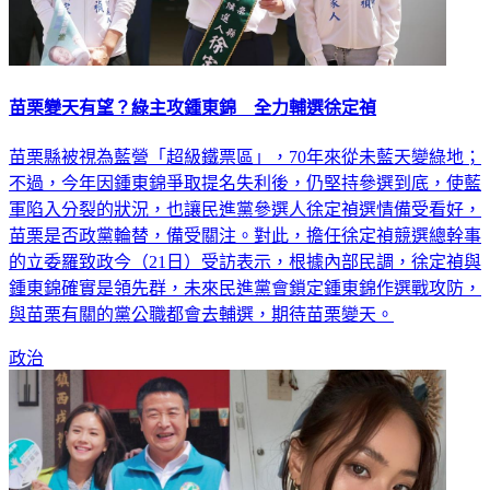
苗栗變天有望？綠主攻鍾東錦 全力輔選徐定禎
苗栗縣被視為藍營「超級鐵票區」，70年來從未藍天變綠地；
不過，今年因鍾東錦爭取提名失利後，仍堅持參選到底，使藍
軍陷入分裂的狀況，也讓民進黨參選人徐定禎選情備受看好，
苗栗是否政黨輪替，備受關注。對此，擔任徐定禎競選總幹事
的立委羅致政今（21日）受訪表示，根據內部民調，徐定禎與
鍾東錦確實是領先群，未來民進黨會鎖定鍾東錦作選戰攻防，
與苗栗有關的黨公職都會去輔選，期待苗栗變天。
政治