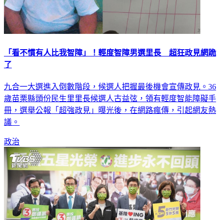
「看不慣有人比我智障」！輕度智障男選里長 超狂政見網跪
了
九合一大選進入倒數階段，候選人把握最後機會宣傳政見。36
歲苗栗縣頭份民生里里長候選人古益弦，領有輕度智能障礙手
冊，選舉公報「超強政見」曝光後，在網路瘋傳，引起網友熱
議。
政治