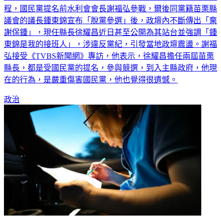
議會的議長鍾東錦宣布「脫黨參選」後，政壇內不斷傳出「棄
謝保鍾」，現任縣長徐耀昌近日甚至公開為其站台並強調「鍾
東錦是我的接班人」，涉違反黨紀，引發當地政壇震盪。謝福
弘接受《TVBS新聞網》專訪，他表示，徐耀昌擔任兩屆苗栗
縣長，都是受國民黨的提名，參與競選，到入主縣政府，他現
在的行為，是嚴重傷害國民黨，他也覺得很遺憾。
政治