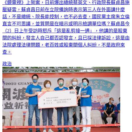
《鏡電視》上架案，日前爆出總統蔡英文、行政院長蘇貞昌施
壓疑雲，蘇貞昌日前在立院備詢時表示第三人在外面講什麼
話，不是總統、院長能控制，也不必去查，國民黨主席朱立倫
直言不可思議，並質問是在暗示或明示檢調單位嗎？蘇貞昌今
（2）日上午受訪時怒斥「這是亂剪接一通」，他講的是股東
間的糾紛，發言人自己都否認發言，且已採法律訴訟，這是由
法院處理法律問題，老百姓或股東間個人糾紛，不是政府來
查。
政治