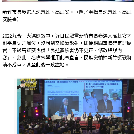
新竹市長參選人沈慧虹、高虹安。（圖／翻攝自沈慧虹、高虹
安臉書）
2022九合一大選倒數中，近日民眾黨新竹市長參選人高虹安才
剛平息失言風波，沒想到又慘遭影射，即便相關事情確定非屬
實，不過高虹安也說「民進黨臉書仍不更正、修改錯誤內
容」。為此，名嘴朱學恒用此事直言，民進黨輸掉新竹選戰將
潰不成軍，甚至此後一敗塗地。