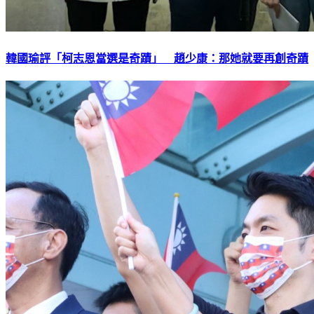
韓國瑜評「柯志恩當選是奇蹟」 趙少康：那她就要再創奇蹟