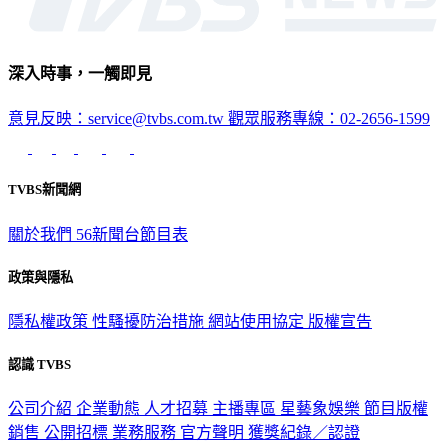
深入時事，一觸即見
意見反映：service@tvbs.com.tw
觀眾服務專線：02-2656-1599
TVBS新聞網
關於我們
56新聞台節目表
政策與隱私
隱私權政策
性騷擾防治措施
網站使用協定
版權宣告
認識 TVBS
公司介紹
企業動態
人才招募
主播專區
星藝象娛樂
節目版權
銷售
公開招標
業務服務
官方聲明
獲獎紀錄／認證