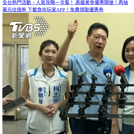
全台熱門活動、人氣攻略一次看！
高雄美食優惠開搶！再抽
萬元住宿券
下載食尚玩家APP！免費領取優惠券