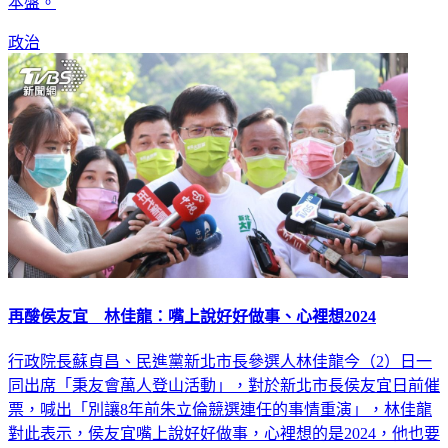
本盤。
政治
再酸侯友宜 林佳龍：嘴上說好好做事、心裡想2024
行政院長蘇貞昌、民進黨新北市長參選人林佳龍今（2）日一
同出席「秉友會萬人登山活動」，對於新北市長侯友宜日前催
票，喊出「別讓8年前朱立倫競選連任的事情重演」，林佳龍
對此表示，侯友宜嘴上說好好做事，心裡想的是2024，他也要