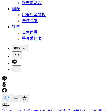
娛樂電影院
國際
川普對等關稅
全球必讀
社會
毒駕連爆
警察愛無限
更多
快訊