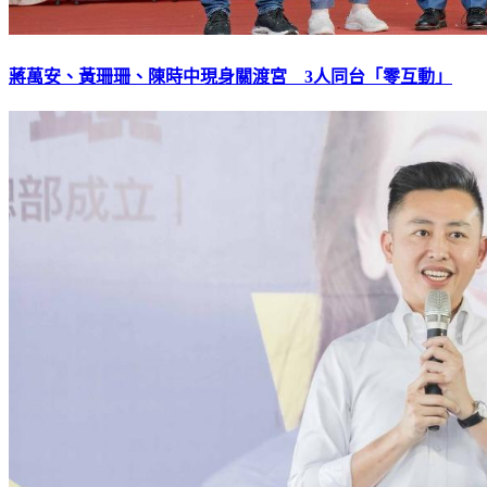
蔣萬安、黃珊珊、陳時中現身關渡宮 3人同台「零互動」