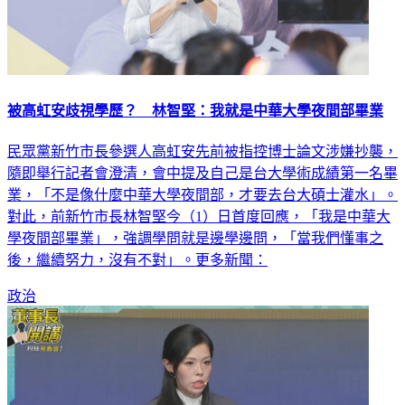
被高虹安歧視學歷？ 林智堅：我就是中華大學夜間部畢業
民眾黨新竹市長參選人高虹安先前被指控博士論文涉嫌抄襲，
隨即舉行記者會澄清，會中提及自己是台大學術成績第一名畢
業，「不是像什麼中華大學夜間部，才要去台大碩士灌水」。
對此，前新竹市長林智堅今（1）日首度回應，「我是中華大
學夜間部畢業」，強調學問就是邊學邊問，「當我們懂事之
後，繼續努力，沒有不對」。更多新聞：
政治