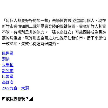
「每個人都要好好的想一想」朱學恒告誡民進黨每個人，現在
新竹市選情如同二戰諾曼第登陸的關鍵位置，畢竟新竹人其實
不笨、有辨別是非的能力，「猛攻高虹安」可能間接成為民進
黨的滑鐵盧，就算用盡全黨之力也難守住新竹市，接下來恐怕
一敗塗地，失敗也從這時候開始。
民進黨
選情
朱學恒
新竹市
民眾黨
高虹安
2022九合一大選
◤放假去哪玩？◢