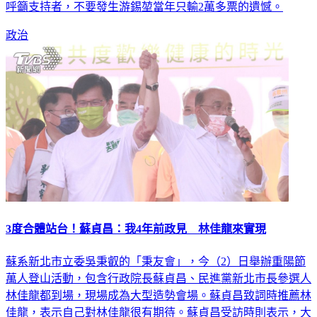
呼籲支持者，不要發生游錫堃當年只輸2萬多票的遺憾。
政治
3度合體站台！蘇貞昌：我4年前政見 林佳龍來實現
蘇系新北市立委吳秉叡的「秉友會」，今（2）日舉辦重陽節
萬人登山活動，包含行政院長蘇貞昌、民進黨新北市長參選人
林佳龍都到場，現場成為大型造勢會場。蘇貞昌致詞時推薦林
佳龍，表示自己對林佳龍很有期待。蘇貞昌受訪時則表示，大