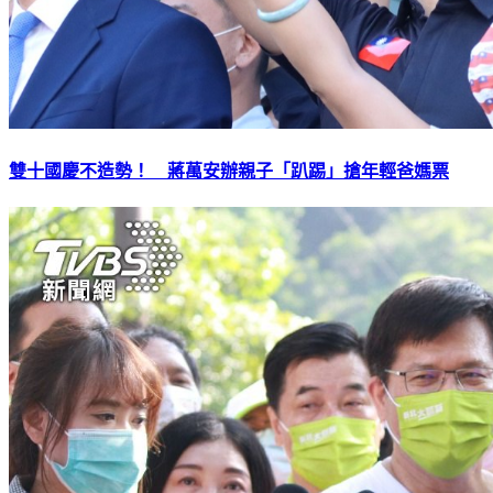
雙十國慶不造勢！ 蔣萬安辦親子「趴踢」搶年輕爸媽票