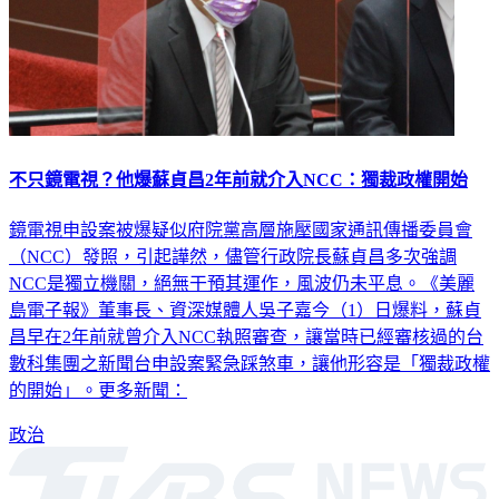
不只鏡電視？他爆蘇貞昌2年前就介入NCC：獨裁政權開始
鏡電視申設案被爆疑似府院黨高層施壓國家通訊傳播委員會
（NCC）發照，引起譁然，儘管行政院長蘇貞昌多次強調
NCC是獨立機關，絕無干預其運作，風波仍未平息。《美麗
島電子報》董事長、資深媒體人吳子嘉今（1）日爆料，蘇貞
昌早在2年前就曾介入NCC執照審查，讓當時已經審核過的台
數科集團之新聞台申設案緊急踩煞車，讓他形容是「獨裁政權
的開始」。更多新聞：
政治