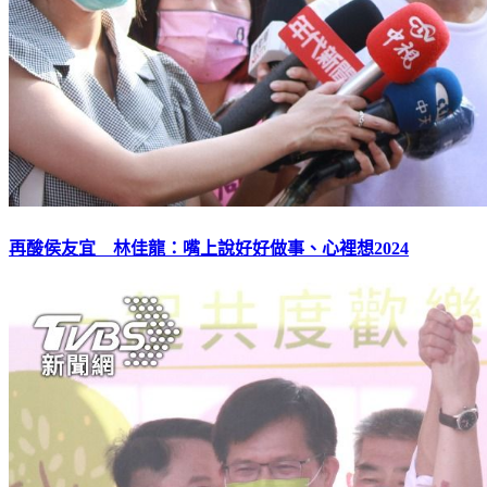
再酸侯友宜 林佳龍：嘴上說好好做事、心裡想2024