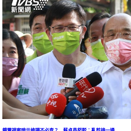
鏡電視案暗示檢調不必查？ 蘇貞昌怒駁：亂剪接一通