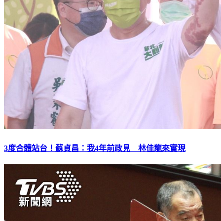
3度合體站台！蘇貞昌：我4年前政見 林佳龍來實現