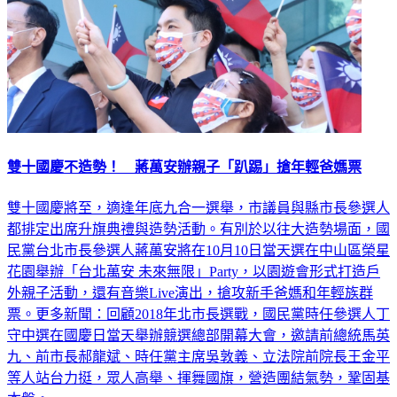
雙十國慶不造勢！ 蔣萬安辦親子「趴踢」搶年輕爸媽票
雙十國慶將至，適逢年底九合一選舉，市議員與縣市長參選人
都排定出席升旗典禮與造勢活動。有別於以往大造勢場面，國
民黨台北市長參選人蔣萬安將在10月10日當天選在中山區榮星
花園舉辦「台北萬安 未來無限」Party，以園遊會形式打造戶
外親子活動，還有音樂Live演出，搶攻新手爸媽和年輕族群
票。更多新聞：回顧2018年北市長選戰，國民黨時任參選人丁
守中選在國慶日當天舉辦競選總部開幕大會，邀請前總統馬英
九、前市長郝龍斌、時任黨主席吳敦義、立法院前院長王金平
等人站台力挺，眾人高舉、揮舞國旗，營造團結氣勢，鞏固基