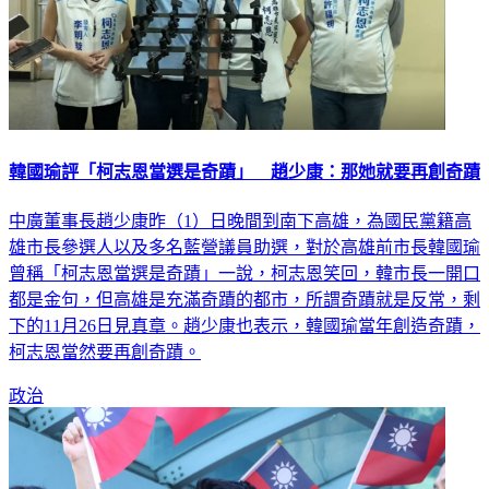
韓國瑜評「柯志恩當選是奇蹟」 趙少康：那她就要再創奇蹟
中廣董事長趙少康昨（1）日晚間到南下高雄，為國民黨籍高
雄市長參選人以及多名藍營議員助選，對於高雄前市長韓國瑜
曾稱「柯志恩當選是奇蹟」一說，柯志恩笑回，韓市長一開口
都是金句，但高雄是充滿奇蹟的都市，所謂奇蹟就是反常，剩
下的11月26日見真章。趙少康也表示，韓國瑜當年創造奇蹟，
柯志恩當然要再創奇蹟。
政治