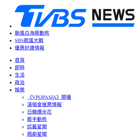
颱風白海豚動態
SBS歌謠大戰
優惠好康情報
首頁
即時
生活
政治
娛樂
《VPOPASIA》開播
演唱會搶票情報
日韓爆米花
歌手動態
綜藝星聞
戲劇星聞