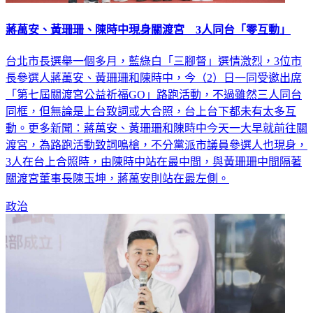
蔣萬安、黃珊珊、陳時中現身關渡宮 3人同台「零互動」
台北市長選舉一個多月，藍綠白「三腳督」選情激烈，3位市
長參選人蔣萬安、黃珊珊和陳時中，今（2）日一同受邀出席
「第七屆關渡宮公益祈福GO」路跑活動，不過雖然三人同台
同框，但無論是上台致詞或大合照，台上台下都未有太多互
動。更多新聞：蔣萬安、黃珊珊和陳時中今天一大早就前往關
渡宮，為路跑活動致詞鳴槍，不分黨派市議員參選人也現身，
3人在台上合照時，由陳時中站在最中間，與黃珊珊中間隔著
關渡宮董事長陳玉坤，蔣萬安則站在最左側。
政治