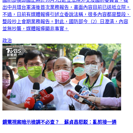
國防部長邱國正將於10月5日赴立法院外交及國防委員會，提
出中共環台軍演後首次業務報告，書面內容目前已送抵立院。
不過，日前有媒體報導引述立委說法稱，很多內容都是整段、
整段抄上會期業務報告。對此，國防部今（2）日澄清，內容
並無抄襲，媒體報導顯非事實。
政治
鏡電視案暗示檢調不必查？ 蘇貞昌怒駁：亂剪接一通