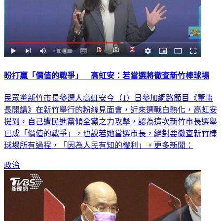
盼打贏「價值的戰爭」 高虹安：若當選將徹查新竹棒球場
民眾黨新竹市長參選人高虹安今（1）日參加網路節目《董事
長開講》在新竹舉行的粉絲見面會，近來選戰白熱化，高虹安
提到，自己遭民進黨傾全黨之力攻擊，認為這次新竹市長選舉
已成「價值的戰爭」，也說若她當選市長，絕對要徹查新竹棒
球場所有過程，「因為人民有知的權利」。更多新聞：
政治