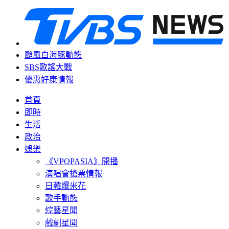
颱風白海豚動態
SBS歌謠大戰
優惠好康情報
首頁
即時
生活
政治
娛樂
《VPOPASIA》開播
演唱會搶票情報
日韓爆米花
歌手動態
綜藝星聞
戲劇星聞