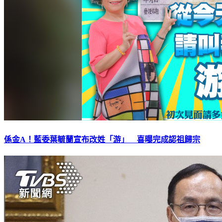
係金A！藍委葉毓蘭宣布改姓「游」 喜曝完成認祖歸宗