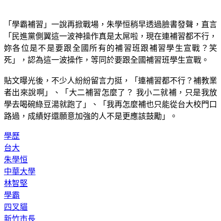
「學霸補習」一說再掀戰場，朱學恒稍早透過臉書發聲，直言
「民進黨側翼這一波神操作真是太屌啦，現在連補習都不行，
妳各位是不是要跟全國所有的補習班跟補習學生宣戰？笑
死」，認為這一波操作，等同於要跟全國補習班學生宣戰。
貼文曝光後，不少人紛紛留言力挺，「連補習都不行？補教業
者出來說啊」、「大二補習怎麼了？ 我小二就補，只是我放
學去喝碗綠豆湯就跑了」、「我再怎麼補也只能從台大校門口
路過，成績好還願意加強的人不是更應該鼓勵」。
學歷
台大
朱學恒
中華大學
林智堅
學霸
四叉貓
新竹市長