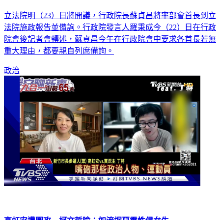
立法院明（23）日將開議，行政院長蘇貞昌將率部會首長到立
法院施政報告並備詢。行政院發言人羅秉成今（22）日在行政
院會後記者會轉述，蘇貞昌今午在行政院會中要求各首長若無
重大理由，都要親自列席備詢。
政治