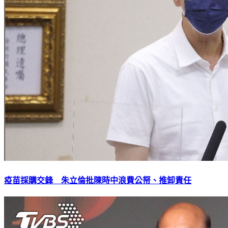
疫苗採購交鋒 朱立倫批陳時中浪費公帑、推卸責任