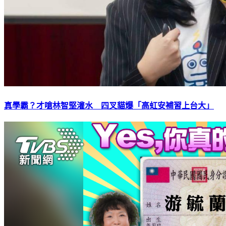
真學霸？才嗆林智堅灌水 四叉貓爆「高虹安補習上台大」