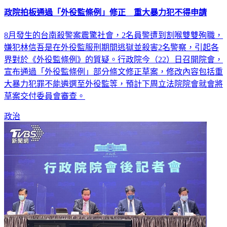
政院拍板通過「外役監條例」修正 重大暴力犯不得申請
8月發生的台南殺警案震驚社會，2名員警遭到割喉雙雙殉職，
嫌犯林信吾是在外役監服刑期間逃獄並殺害2名警察，引起各
界對於《外役監條例》的質疑。行政院今（22）日召開院會，
宣布通過「外役監條例」部分條文修正草案，修改內容包括重
大暴力犯罪不能遴選至外役監等，預計下周立法院院會就會將
草案交付委員會審查。
政治