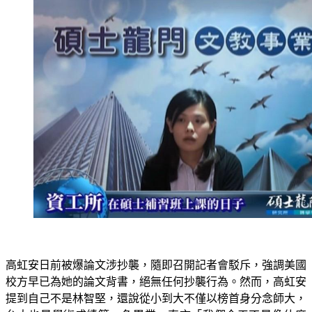
高虹安日前被爆論文涉抄襲，隨即召開記者會駁斥，強調美國
校方早已為她的論文背書，絕無任何抄襲行為。然而，高虹安
提到自己不是林智堅，還說從小到大不僅以榜首身分念師大，