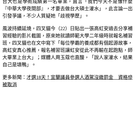
台大也是學術成績第一名畢業，直言「我們今天不是像什麼
『中華大學夜間部』，才要去做台大碩士灌水」，此言論一出
引發爭議，不少人質疑她「歧視學歷」。
風波持續延燒，四叉貓今（22）日貼出一張高虹安過去分享補
習經驗的影片截圖，原來她就讀師範大學二年級時就報名補習
班，四叉貓也在文中寫下「每位學霸的養成都有個起源故事，
高虹安真心推薦，報名補習班讓虹安從此不再輸在起跑點，師
大畢業上台大」；媒體人周玉蔻也直酸，「說人家灌水，結果
自己是填鴨」。
更多新聞：
才選18天！宜蘭議員參選人酒駕沒繳罰金　資格慘
被取消