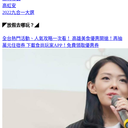
高虹安
2022九合一大選
◤放假去哪玩？◢
全台熱門活動、人氣攻略一次看！
高雄美食優惠開搶！再抽
萬元住宿券
下載食尚玩家APP！免費領取優惠券