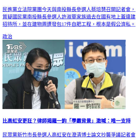
民進黨立法院黨團今天與南投縣長參選人蔡培慧召開記者會，
質疑國民黨南投縣長參選人許淑華家族過去在國有地上蓋違建
招待所，並在建物周遭發包17件自肥工程，根本是假公濟私。
政治
比高虹安更狂？律師揭羅一鈞「學霸背景」激喊：唯一支持
民眾黨新竹市長參選人高虹安在澄清博士論文抄襲爭議記者會