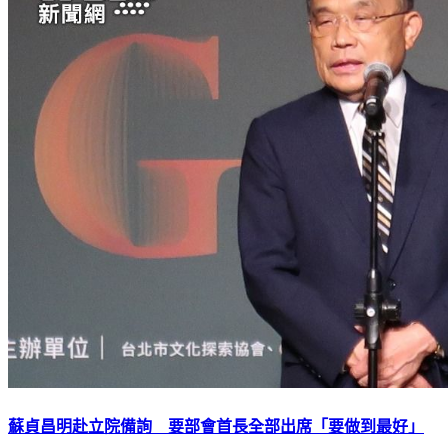
蘇貞昌明赴立院備詢 要部會首長全部出席「要做到最好」