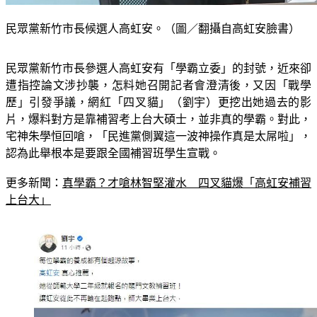
民眾黨新竹市長候選人高虹安。（圖／翻攝自高虹安臉書）
民眾黨新竹市長參選人高虹安有「學霸立委」的封號，近來卻
遭指控論文涉抄襲，怎料她召開記者會澄清後，又因「戰學
歷」引發爭議，網紅「四叉貓」（劉宇）更挖出她過去的影
片，爆料對方是靠補習考上台大碩士，並非真的學霸。對此，
宅神朱學恒回嗆，「民進黨側翼這一波神操作真是太屌啦」，
認為此舉根本是要跟全國補習班學生宣戰。
更多新聞：
真學霸？才嗆林智堅灌水　四叉貓爆「高虹安補習
上台大」