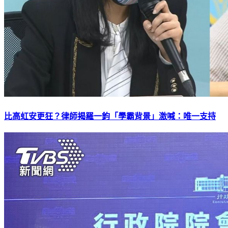
比高虹安更狂？律師揭羅一鈞「學霸背景」激喊：唯一支持