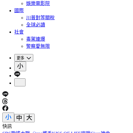
娛樂電影院
國際
川普對等關稅
全球必讀
社會
毒駕連爆
警察愛無限
更多
快訊