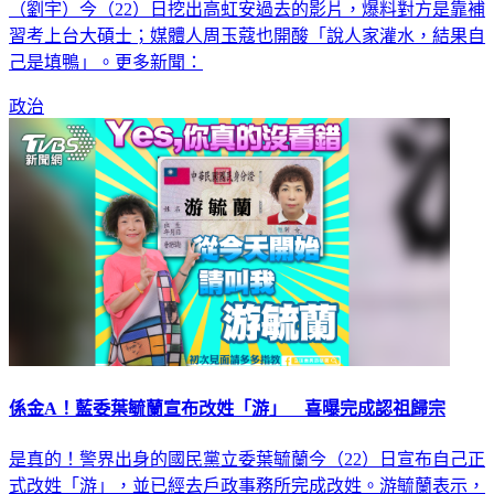
（劉宇）今（22）日挖出高虹安過去的影片，爆料對方是靠補
習考上台大碩士；媒體人周玉蔻也開酸「說人家灌水，結果自
己是填鴨」。更多新聞：
政治
係金A！藍委葉毓蘭宣布改姓「游」 喜曝完成認祖歸宗
是真的！警界出身的國民黨立委葉毓蘭今（22）日宣布自己正
式改姓「游」，並已經去戶政事務所完成改姓。游毓蘭表示，