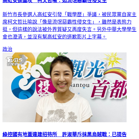
高虹安遭圍攻 柯文哲喻：如流氓惡霸性侵女生
新竹市長參選人高虹安引發「戰學歷」爭議，被民眾黨自家主
席柯文哲比喻說「像是流氓惡霸性侵女生」，雖然是表態力
挺，但這樣的說法被外界質疑又再度失言。另外中華大學學生
會也澄清，並沒有幫高虹安的道歉影片上字幕。
政治
綠控國有地蓋違建招待所 許淑華斥抹黑烏賊戰：已提告