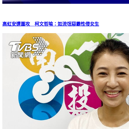
高虹安遭圍攻 柯文哲喻：如流氓惡霸性侵女生