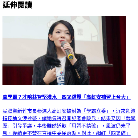
延伸閱讀
真學霸？才嗆林智堅灌水 四叉貓爆「高虹安補習上台大」
民眾黨新竹市長參選人高虹安被封為「學霸立委」，近來卻遭
指控論文涉抄襲，讓她氣得召開記者會駁斥，結果又因「戰學
歷」引發爭議，事後雖然道歉「用詞不精確」，風波仍未平
息，後續更不禁在直播中委屈落淚。對此，網紅「四叉貓」