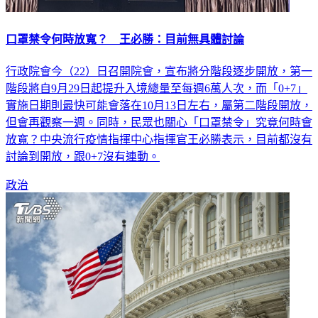
口罩禁令何時放寬？ 王必勝：目前無具體討論
行政院會今（22）日召開院會，宣布將分階段逐步開放，第一
階段將自9月29日起提升入境總量至每週6萬人次，而「0+7」
實施日期則最快可能會落在10月13日左右，屬第二階段開放，
但會再觀察一週。同時，民眾也關心「口罩禁令」究竟何時會
放寬？中央流行疫情指揮中心指揮官王必勝表示，目前都沒有
討論到開放，跟0+7沒有連動。
政治