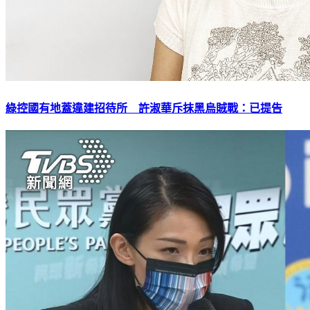
綠控國有地蓋違建招待所 許淑華斥抹黑烏賊戰：已提告