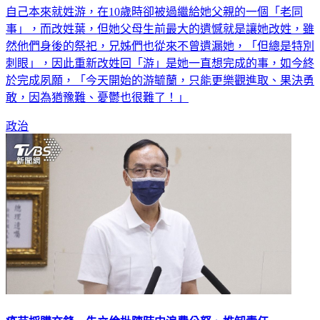
自己本來就姓游，在10歲時卻被過繼給她父親的一個「老同
事」，而改姓葉，但她父母生前最大的遺憾就是讓她改姓，雖
然他們身後的祭祀，兄姊們也從來不曾遺漏她，「但總是特別
刺眼」，因此重新改姓回「游」是她一直想完成的事，如今終
於完成夙願，「今天開始的游毓蘭，只能更樂觀進取、果決勇
敢，因為猶豫難、憂鬱也很難了！」
政治