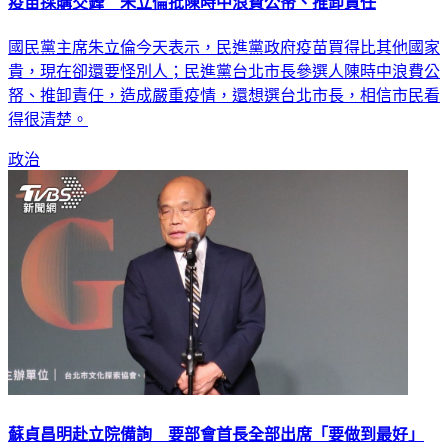
疫苗採購交鋒 朱立倫批陳時中浪費公帑、推卸責任
國民黨主席朱立倫今天表示，民進黨政府疫苗買得比其他國家
貴，現在卻還要怪別人；民進黨台北市長參選人陳時中浪費公
帑、推卸責任，造成嚴重疫情，還想選台北市長，相信市民看
得很清楚。
政治
蘇貞昌明赴立院備詢 要部會首長全部出席「要做到最好」