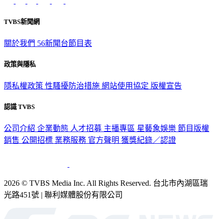
TVBS新聞網
關於我們
56新聞台節目表
政策與隱私
隱私權政策
性騷擾防治措施
網站使用協定
版權宣告
認識 TVBS
公司介紹
企業動態
人才招募
主播專區
星藝象娛樂
節目版權
銷售
公開招標
業務服務
官方聲明
獲獎紀錄／認證
2026 © TVBS Media Inc. All Rights Reserved. 台北市內湖區瑞
光路451號 | 聯利媒體股份有限公司