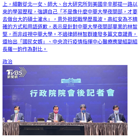
上，細數從北一女、師大、台大研究所到美國辛辛那提一路以
來的學習歷程，強調自己「不是像什麼中華大學夜間部，才要
去做台大的碩士灌水」，意外掀起戰學歷風波。高虹安為不精
確的方式和用語道歉，表示是針對中華大學夜間部畢業的林智
堅，而非歧視中華大學。不過律師林智群連發多篇文章譴責，
還抬出「國民女婿」、中央流行疫情指揮中心醫療應變組副組
長羅一鈞作為對比。
政治