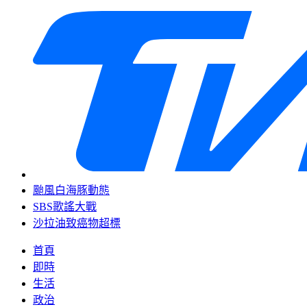
颱風白海豚動態
SBS歌謠大戰
沙拉油致癌物超標
首頁
即時
生活
政治