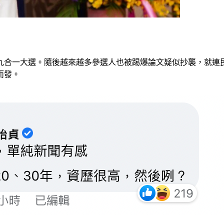
九合一大選。隨後越來越多參選人也被踢爆論文疑似抄襲，就連
而發。