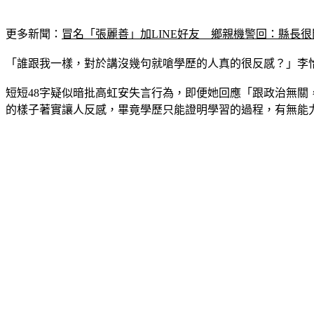
更多新聞：
冒名「張麗善」加LINE好友　鄉親機警回：縣長很
「誰跟我一樣，對於講沒幾句就嗆學歷的人真的很反感？」李
短短48字疑似暗批高虹安失言行為，即便她回應「跟政治無關
的樣子著實讓人反感，畢竟學歷只能證明學習的過程，有無能