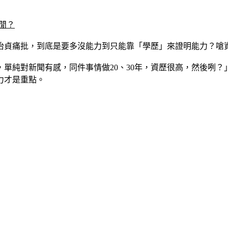
閒？
怡貞痛批，到底是要多沒能力到只能靠「學歷」來證明能力？嗆
，單純對新聞有感，同件事情做20、30年，資歷很高，然後咧
力才是重點。