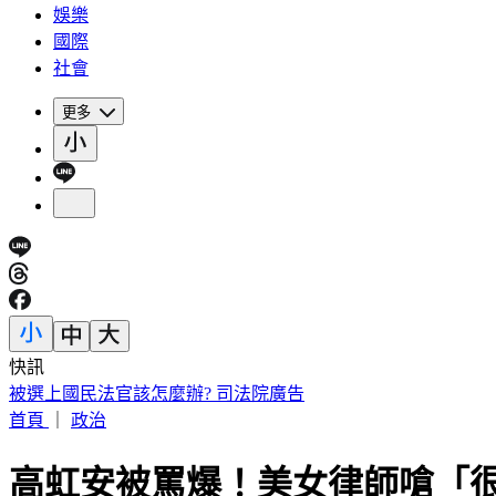
娛樂
國際
社會
更多
快訊
網紅肥大叔離世！醫曝「油煙致癌」：做1頓飯=吸2包菸
首頁
｜
政治
高虹安被罵爆！美女律師嗆「