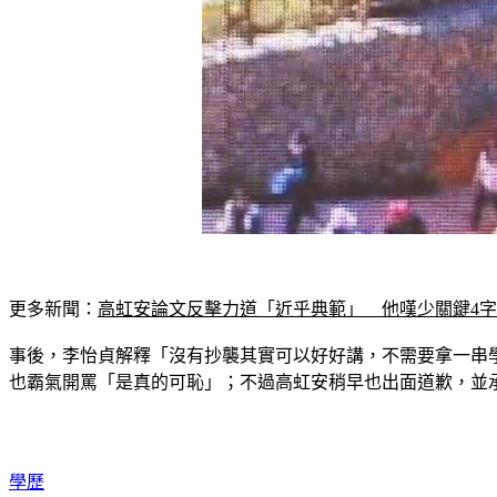
更多新聞：
高虹安論文反擊力道「近乎典範」　他嘆少關鍵4
事後，李怡貞解釋「沒有抄襲其實可以好好講，不需要拿一串
也霸氣開罵「是真的可恥」；不過高虹安稍早也出面道歉，並
學歷