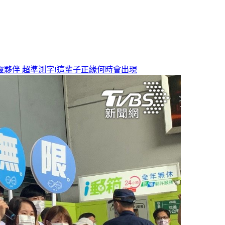
靈夥伴
超準測字!這輩子正緣何時會出現