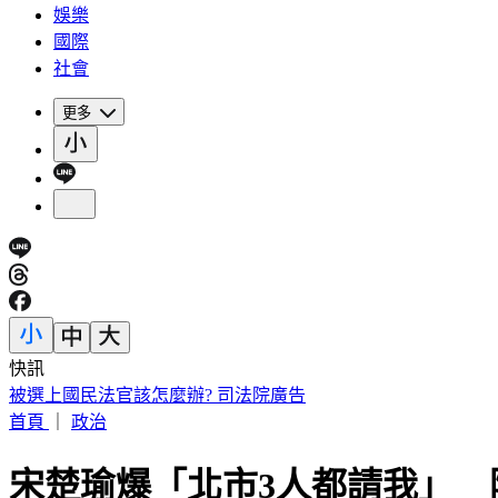
娛樂
國際
社會
更多
快訊
被選上國民法官該怎麼辦? 司法院廣告
首頁
｜
政治
宋楚瑜爆「北市3人都請我」 