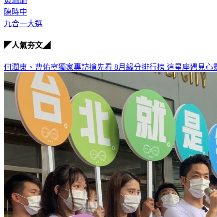
黃珊珊
陳時中
九合一大選
◤人氣夯文◢
何潤東、曹佑寧獨家專訪搶先看
8月緣分排行榜 這星座遇見心