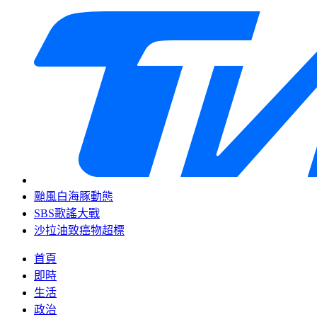
颱風白海豚動態
SBS歌謠大戰
沙拉油致癌物超標
首頁
即時
生活
政治