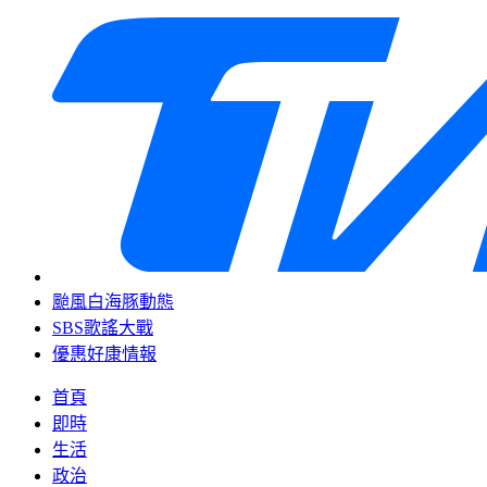
颱風白海豚動態
SBS歌謠大戰
優惠好康情報
首頁
即時
生活
政治