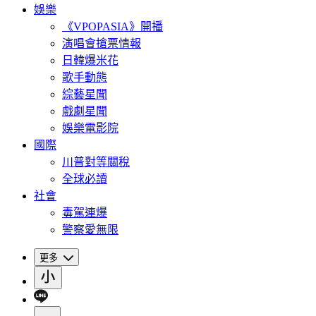
娛樂
《VPOPASIA》開播
演唱會搶票情報
日韓爆米花
歌手動態
綜藝星聞
戲劇星聞
娛樂電影院
國際
川普對等關稅
全球必讀
社會
毒駕連爆
警察愛無限
更多