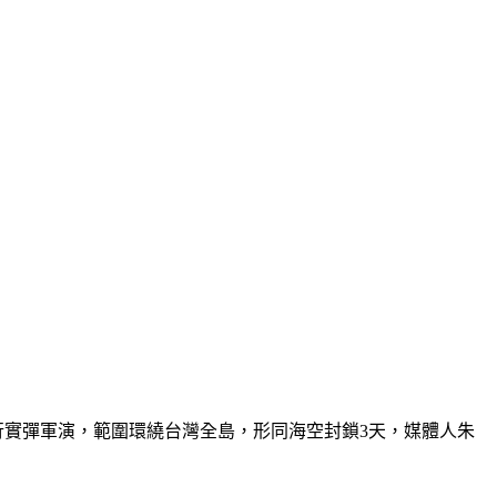
海域進行實彈軍演，範圍環繞台灣全島，形同海空封鎖3天，媒體人朱