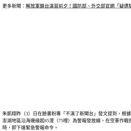
更多新聞：
解放軍鎖台演習前夕！國防部、外交部官網「疑遭
朱凱翔昨（3）日在臉書粉專「不演了新聞台」發文提到，根據
澎湖地區沿海邊緣起65浬（75哩）為警報發放線，在空軍作
時，即下達緊急警報命令。