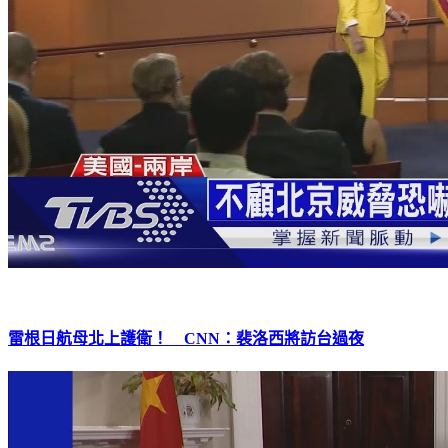
雷根日航母北上護衛！ CNN：裴洛西將訪台過夜