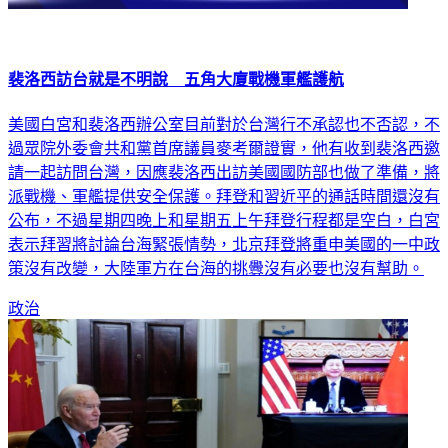
裴洛西訪台就是不明說 五角大廈戰機軍艦護航
美國白宮和裴洛西辦公室目前對於台灣行不承認也不否認，不
過眾院外委會共和黨首席議員麥考爾證實，他有收到裴洛西邀
請一起訪問台灣，因應裴洛西出訪美國國防部也做了準備，將
派戰機、軍艦提供安全保護。拜登和習近平的通話時間還沒有
公布，不過星期四晚上和星期五上午拜登行程都是空白，白宮
表示拜習將討論台海緊張情勢，北京拜登將重申美國的一中政
策沒有改變，大陸軍方在台海的挑釁沒有必要也沒有幫助。
政治