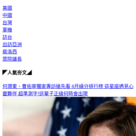
訪台的美國眾議院議長。
美國
中國
台灣
軍機
訪台
出訪亞洲
裴洛西
眾院議長
◤人氣夯文◢
何潤東、曹佑寧獨家專訪搶先看
8月緣分排行榜 這星座遇見心
靈夥伴
超準測字!這輩子正緣何時會出現