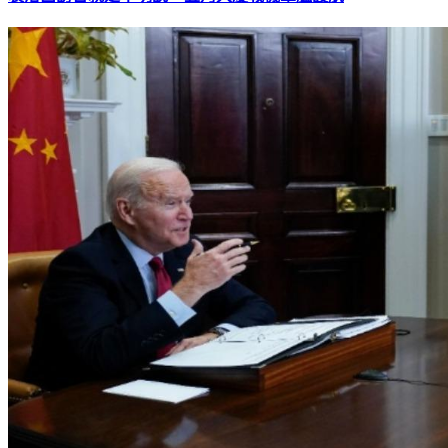
裴洛西訪台就是不明說 五角大廈戰機軍艦護航