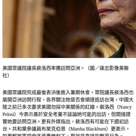
美國眾議院議長裴洛西率團訪問亞洲。（圖／達志影像美聯
社）
美國眾議院完成最後表決後進入暑期休會，眾院議長裴洛西也
展開亞洲訪問行程，各界關注她是否會順道造訪台灣，中國大
陸之前已多次要求美國勿採中美關係的紅線。裴洛西（Nancy 
Pelosi）今表示基於安全考量不談論她可能的出訪，但間接證
實她要訪問亞洲。更有外媒指出，裴洛西有可能在下週初訪