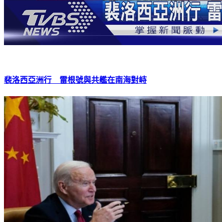
裴洛西亞洲行 雷根號與共艦在南海對峙