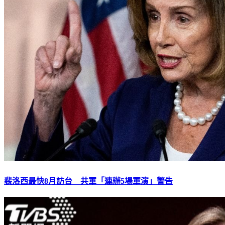
裴洛西最快8月訪台 共軍「連辦5場軍演」警告