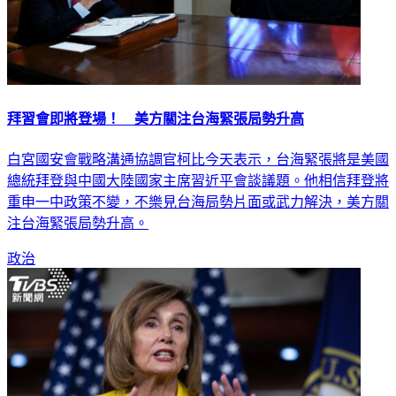
拜習會即將登場！ 美方關注台海緊張局勢升高
白宮國安會戰略溝通協調官柯比今天表示，台海緊張將是美國
總統拜登與中國大陸國家主席習近平會談議題。他相信拜登將
重申一中政策不變，不樂見台海局勢片面或武力解決，美方關
注台海緊張局勢升高。
政治