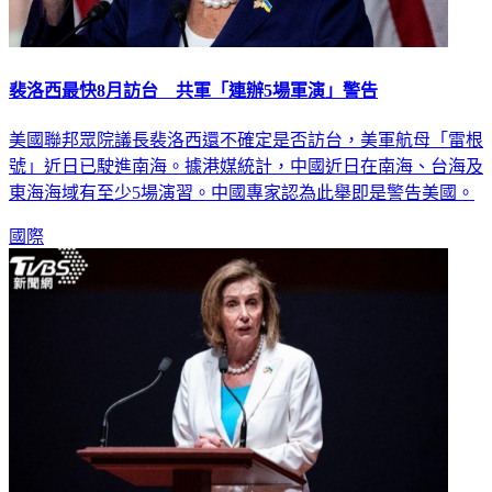
裴洛西最快8月訪台 共軍「連辦5場軍演」警告
美國聯邦眾院議長裴洛西還不確定是否訪台，美軍航母「雷根
號」近日已駛進南海。據港媒統計，中國近日在南海、台海及
東海海域有至少5場演習。中國專家認為此舉即是警告美國。
國際