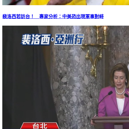
裴洛西若訪台！ 專家分析：中美恐出現軍事對峙