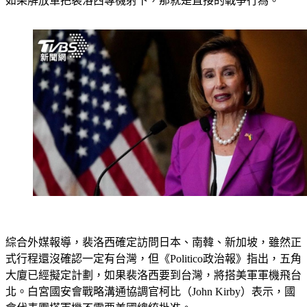
台。共和黨參議員布萊克伯恩（Marsha Blackburn）更表示，
如果解放軍把裴洛西專機射下，那就是直接的戰爭行為。
綜合外媒報導，裴洛西確定訪問日本、南韓、新加坡，雖然正
式行程還沒確認一定有台灣，但《Politico政治報》指出，五角
大廈已經擬定計劃，如果裴洛西要到台灣，將搭美軍軍機飛台