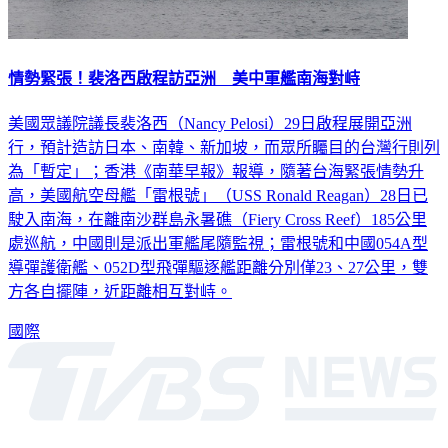
情勢緊張！裴洛西啟程訪亞洲 美中軍艦南海對峙
美國眾議院議長裴洛西（Nancy Pelosi）29日啟程展開亞洲
行，預計造訪日本、南韓、新加坡，而眾所矚目的台灣行則列
為「暫定」；香港《南華早報》報導，隨著台海緊張情勢升
高，美國航空母艦「雷根號」（USS Ronald Reagan）28日已
駛入南海，在離南沙群島永暑礁（Fiery Cross Reef）185公里
處巡航，中國則是派出軍艦尾隨監視；雷根號和中國054A型
導彈護衛艦、052D型飛彈驅逐艦距離分別僅23、27公里，雙
方各自擺陣，近距離相互對峙。
國際