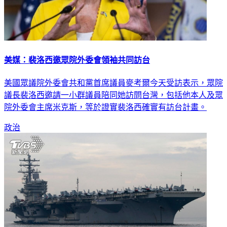
美媒：裴洛西邀眾院外委會領袖共同訪台
美國眾議院外委會共和黨首席議員麥考爾今天受訪表示，眾院
議長裴洛西邀請一小群議員陪同她訪問台灣，包括他本人及眾
院外委會主席米克斯，等於證實裴洛西確實有訪台計畫。
政治