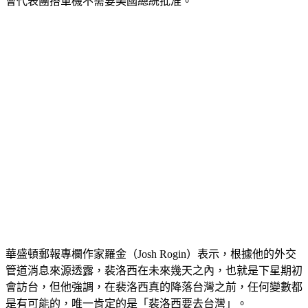
北。白宮國安會戰略溝通協調官柯比（John Kirby）表示，國
會代表團搭軍機不需要美國總統批准。
華盛頓郵報專欄作家羅金（Josh Rogin）表示，根據他的外交
管道消息來源透露，裴洛西在未來幾天之內，也就是下星期初
會訪台，但他強調，在裴洛西真的降落台灣之前，任何變數都