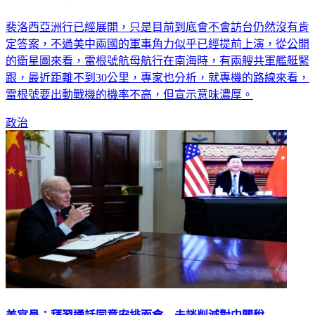
裴洛西亞洲行 雷根號與共艦在南海對峙
裴洛西亞洲行已經展開，只是目前到底會不會訪台仍然沒有肯
定答案，不過美中兩國的軍事角力似乎已經提前上演，從公開
的衛星圖來看，雷根號航母航行在南海時，有兩艘共軍艦艇緊
跟，最近距離不到30公里，專家也分析，就專機的路線來看，
雷根號要出動戰機的機率不高，但宣示意味濃厚。
政治