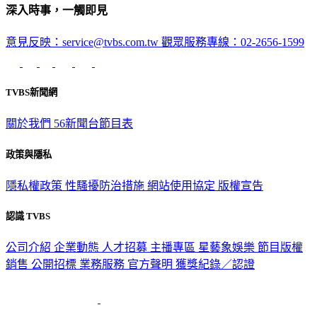
深入時事，一觸即見
意見反映：service@tvbs.com.tw
觀眾服務專線：02-2656-1599
TVBS新聞網
關於我們
56新聞台節目表
政策與隱私
隱私權政策
性騷擾防治措施
網站使用協定
版權宣告
認識 TVBS
公司介紹
企業動態
人才招募
主播專區
星藝象娛樂
節目版權
銷售
公開招標
業務服務
官方聲明
獲獎紀錄／認證