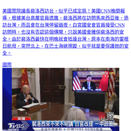
雷根日航母北上護衛！ CNN：裴洛西將訪台過夜
美國眾院議長裴洛西訪台，似乎已成定局！美國CNN晚間報
導，根據美台高層官員透露，裴洛西將在訪問馬來西亞後，造
訪台灣，而且會在台灣停留過夜。白宮國安會官員接受CNN
訪問時，也沒有否認這個傳聞，只說美國會確保裴洛西的安
全。由於裴洛西最快在明晚就會抵達台灣，原本在南海的雷根
日航母，突然北上，在巴士海峽現蹤，似乎就是要保護她的安
全。
國際