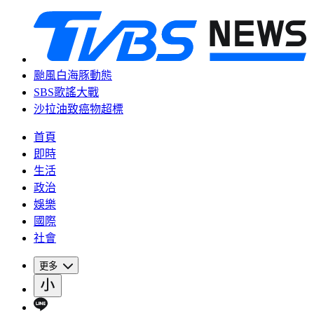
颱風白海豚動態
SBS歌謠大戰
沙拉油致癌物超標
首頁
即時
生活
政治
娛樂
國際
社會
更多