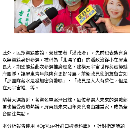
此外，民眾黨籍旅館、營建業者「潘政治」，先前也表態有意
以無黨籍身份參選，被稱為「北漂ㄚ伯」的潘政治從小在屏東
長大，期望能藉此次參選推廣理念，建構元宇宙世界與虛擬縣
府團隊，讓屏東青年能夠有更好發展，前衛政見使網友留言如
「那團隊薪水是發加密貨幣嗎」、「政見是人人有房住，但是
在元宇宙裡」等。
隨著大選將近，各黨名單逐漸出爐，每位參選人未來的選戰部
署也備受政壇熱議。屏東縣未來四年究竟會由誰當家，成為全
台關注焦點。
本分析報告使用《
OpView社群口碑資料庫
》，針對指定議題