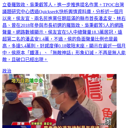
立委羅致政、吳秉叡等人，進一步推進提名作業。TPOC台灣
議題研究中心透過QuickseeK快析輿情資料庫，分析近一個月
以來，侯友宜、兩名民進黨任期屆滿的縣市首長潘孟安、林右
昌、曾在2018年參與市長初選的羅致政、吳秉叡等5人的網路
聲量。網路數據顯示，侯友宜在5人中總聲量18.3萬居冠，遠
超第二名的潘孟安1.4萬，不過，侯的負面聲量比例也是最
高，多達5.4萬則，好感度僅0.18敬陪末座，顯示在最近一個月
中，侯原本「鐵漢」、「無敵神話」形象幻滅，不再是無人能
敵，且破口已經出現。
政治