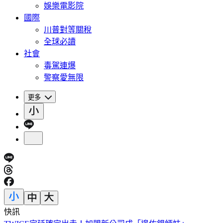
娛樂電影院
國際
川普對等關稅
全球必讀
社會
毒駕連爆
警察愛無限
更多
快訊