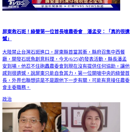
屏東救石斑！綠營第一位首長嗆農委會 潘孟安：「真的很遺
憾」
大陸禁止台灣石斑進口，屏東縣首當其衝，縣府召集中西餐
廳，開發石斑魚創意料理，今天(6/25)的發表活動，縣長潘孟
安到場，他忍不住砲轟農委會到現在沒有提供任何協助，讓他
感到很遺憾，說屏東只能自食其力，第一位開嗆中央的綠營首
長，外界也聯想這是不是跟他下一步有關，可能有意接任農委
會主委職務。
政治