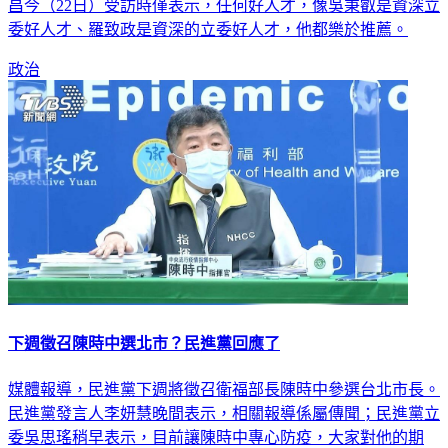
昌今（22日）受訪時僅表示，任何好人才，像吳秉叡是資深立
委好人才、羅致政是資深的立委好人才，他都樂於推薦。
政治
下週徵召陳時中選北市？民進黨回應了
媒體報導，民進黨下週將徵召衛福部長陳時中參選台北市長。
民進黨發言人李妍慧晚間表示，相關報導係屬傳聞；民進黨立
委吳思瑤稍早表示，目前讓陳時中專心防疫，大家對他的期