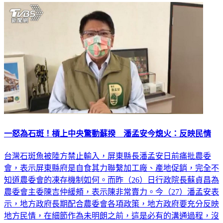
一怒為石斑！槓上中央驚動蘇揆 潘孟安今熄火：反映民情
台灣石斑魚被陸方禁止輸入，屏東縣長潘孟安日前痛批農委
會，表示屏東縣府是自食其力聯繫加工廠、產地促銷，完全不
知道農委會的凍存機制如何。而昨（26）日行政院長蘇貞昌為
農委會主委陳吉仲緩頰，表示陳非常賣力。今（27）潘孟安表
示，地方政府長期配合農委會各項政策，地方政府要充分反映
地方民情，在細節作為未明朗之前，這是必有的溝通過程，沒