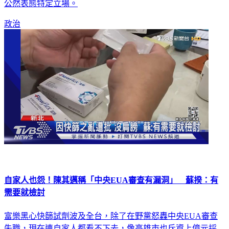
公然表態特定立場。
政治
自家人也怨！陳其邁稱「中央EUA審查有漏洞」 蘇揆：有
需要就檢討
富樂黑心快篩試劑波及全台，除了在野黨怒轟中央EUA審查
失職，現在連自家人都看不下去，像高雄市也斥資上億元採