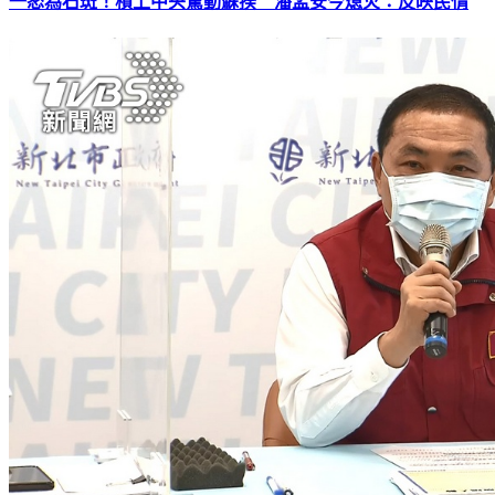
一怒為石斑！槓上中央驚動蘇揆 潘孟安今熄火：反映民情