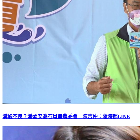
溝通不良？潘孟安為石斑轟農委會 陳吉仲：隨時都LINE