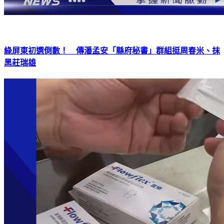
綠屏東初選倒數！ 傳潘孟安「縣府秘書」群組挺周春米、抹
黑莊瑞雄