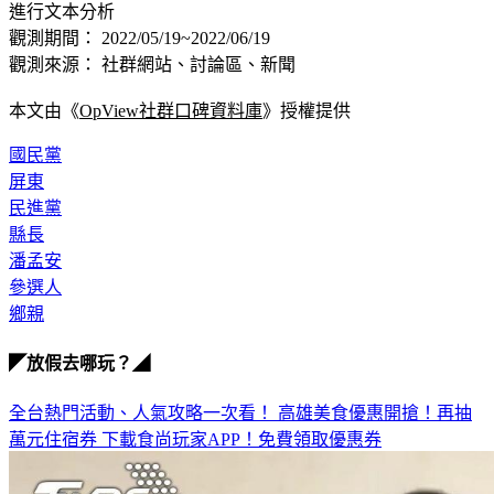
進行文本分析
觀測期間： 2022/05/19~2022/06/19
觀測來源： 社群網站、討論區、新聞
本文由《
OpView社群口碑資料庫
》授權提供
國民黨
屏東
民進黨
縣長
潘孟安
參選人
鄉親
◤放假去哪玩？◢
全台熱門活動、人氣攻略一次看！
高雄美食優惠開搶！再抽
萬元住宿券
下載食尚玩家APP！免費領取優惠券