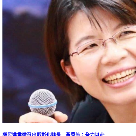
獲民進黨徵召出戰彰化縣長 黃秀芳：全力以赴