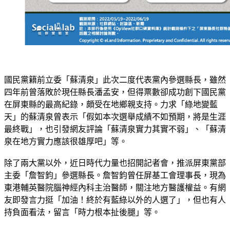
國民黨籍前立委「蘇清泉」此次二度代表黨內參選縣長，雖然
四年前曾落敗於現任縣長潘孟安，但得票數卻成功創下國民黨
在屏東縣的最高紀錄，頗受在地鄉親支持。力求「綠地變藍
天」的蘇清泉曾表示「假如本次選舉成績不如預期，將是生涯
最終戰」，也引發網友評論「蘇清泉實力其實不弱」、「蘇清
泉在地方實力應該很雄厚吧」等。
除了兩大黨以外，近日時代力量也招開記者會，推派屏東黨部
主委「詹智鈞」參選縣長。詹智鈞曾任屏基工會理事長，現為
東港輔英醫院腦神經內科主治醫師，關注地方醫護權益。有網
友即發言力挺「加油！終於有藍綠以外的人選了」，但也有人
持負面看法，留言「時力根本扯後腿」等。