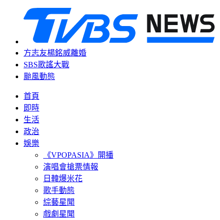
方志友楊銘威離婚
SBS歌謠大戰
颱風動態
首頁
即時
生活
政治
娛樂
《VPOPASIA》開播
演唱會搶票情報
日韓爆米花
歌手動態
綜藝星聞
戲劇星聞