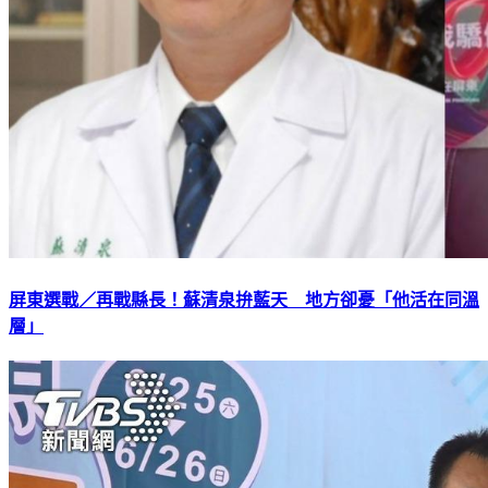
屏東選戰／再戰縣長！蘇清泉拚藍天 地方卻憂「他活在同溫
層」