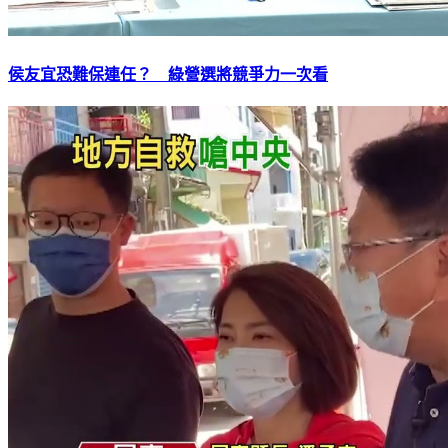
侯友宜恐難保連任？ 綠營選將競爭力一次看