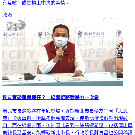
有互嗆、或是槓上中央的事情。
政治
侯友宜恐難保連任？ 綠營選將競爭力一次看
新北市長選戰將在年底登場，近期新北市長侯友宜因「恩恩
案」形象重創，衝擊多個民調表現，使新北選情似乎出現破
口，而在綠營方面，彷彿因此看到一絲勝選希望，包括傳出屏
東縣長潘孟安可能轉戰新北市長，行政院長蘇貞昌也公開稱讚