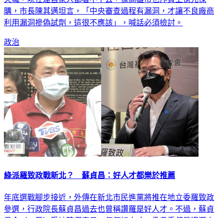
購，市長陳其邁坦言，「中央審查過程有漏洞，才讓不良廠商
利用漏洞摻偽試劑，這很不應該」，喊話必須檢討。
政治
綠派羅致政戰新北？ 蘇貞昌：好人才都樂於推薦
年底選戰腳步接近，外傳在新北市民進黨將推在地立委羅致政
參選，行政院長蘇貞昌過去也曾稱讚羅是好人才。不過，蘇貞