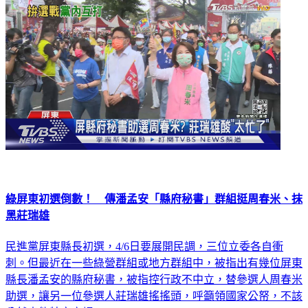
綠屏東初選倒數！ 傳潘孟安「縣府秘書」群組挺周春米、抹
黑莊瑞雄
民進黨屏東縣長初選，4/6日要展開民調，三位立委各自衝
刺。但最近在一些綠營群組或地方群組中，被指出有幾位屏東
縣長潘孟安的縣府秘書，被指控行政不中立，替參選人周春米
助選，讓另一位參選人莊瑞雄搖搖頭，呼籲領國家公帑，不該