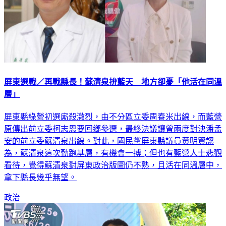
屏東選戰／再戰縣長！蘇清泉拚藍天 地方卻憂「他活在同溫
層」
屏東縣綠營初選廝殺激烈，由不分區立委周春米出線，而藍營
原傳出前立委柯志恩要回鄉參選，最終決議讓曾兩度對決潘孟
安的前立委蘇清泉出線。對此，國民黨屏東縣議員黃明賢認
為，蘇清泉這次勤跑基層，有機會一搏；但也有藍營人士悲觀
看待，覺得蘇清泉對屏東政治版圖仍不熟，且活在同溫層中，
拿下縣長幾乎無望。
政治