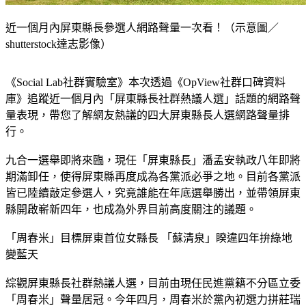
近一個月內屏東縣長參選人網路聲量一次看！（示意圖／
shutterstock達志影像）
《Social Lab社群實驗室》本次透過《OpView社群口碑資料
庫》追蹤近一個月內「屏東縣長社群熱議人選」話題的網路聲
量表現，帶您了解網友熱議的四大屏東縣長人選網路聲量排
行。
九合一選舉即將來臨，現任「屏東縣長」潘孟安執政八年即將
期滿卸任，使得屏東縣再度成為各黨派必爭之地。目前各黨派
皆已陸續敲定參選人，究竟誰能在年底選舉勝出，並帶領屏東
縣開啟嶄新四年，也成為外界目前高度關注的議題。
「周春米」目標屏東首位女縣長 「蘇清泉」睽違四年拚綠地
變藍天
綜觀屏東縣長社群熱議人選，目前由現任民進黨籍不分區立委
「周春米」聲量居冠。今年四月，周春米於黨內初選力拼莊瑞