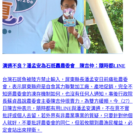
溝通不良？潘孟安為石斑轟農委會 陳吉仲：隨時都LINE
台灣石斑魚被陸方禁止輸入，屏東縣長潘孟安日前痛批農委
會，表示屏東縣府是自食其力聯繫加工廠、產地促銷，完全不
知道農委會的凍存機制如何，也沒有任何人通知。事後行政院
長蘇貞昌說農委會主委陳吉仲很賣力，為雙方緩頰。今（27）
日陳吉仲表示，隨時都有用LINE與潘孟安溝通，不在意不實
批評或個人去留，若外界有非農業專業的質疑，只要針對他個
人就好，不要批評農委會的同仁，但若攸關到農漁民權益，必
定會站出來捍衛。