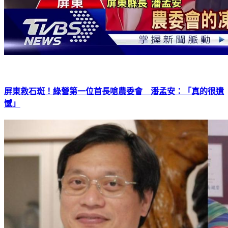
屏東救石斑！綠營第一位首長嗆農委會 潘孟安：「真的很遺
憾」