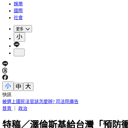
娛樂
國際
社會
更多
快訊
被選上國民法官該怎麼辦? 司法院廣告
首頁
｜
政治
特稿／澤倫斯基給台灣「預