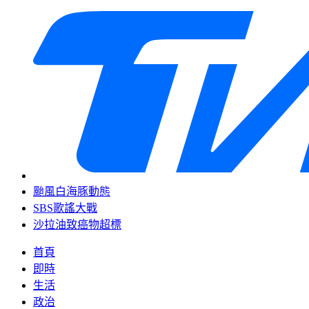
颱風白海豚動態
SBS歌謠大戰
沙拉油致癌物超標
首頁
即時
生活
政治