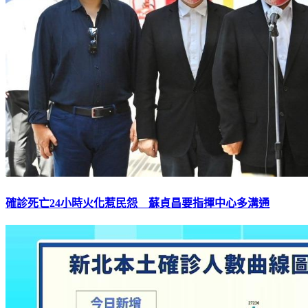
確診死亡24小時火化惹民怨 蘇貞昌要指揮中心多溝通