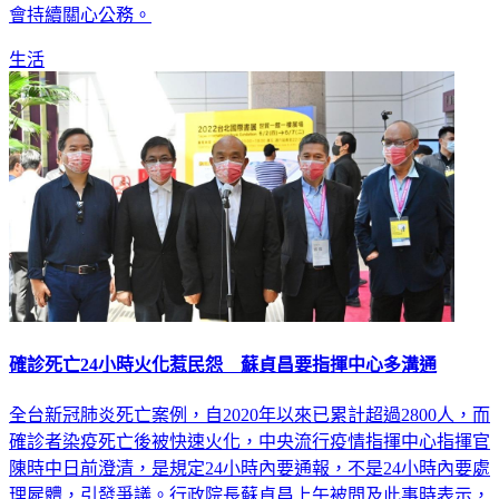
生活
確診死亡24小時火化惹民怨 蘇貞昌要指揮中心多溝通
全台新冠肺炎死亡案例，自2020年以來已累計超過2800人，而
確診者染疫死亡後被快速火化，中央流行疫情指揮中心指揮官
陳時中日前澄清，是規定24小時內要通報，不是24小時內要處
理屍體，引發爭議。行政院長蘇貞昌上午被問及此事時表示，
如果溝通還有需要進一步，請指揮中心和地方政府業者多溝