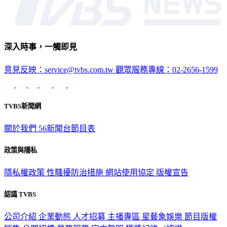
深入時事，一觸即見
意見反映：service@tvbs.com.tw
觀眾服務專線：02-2656-1599
TVBS新聞網
關於我們
56新聞台節目表
政策與隱私
隱私權政策
性騷擾防治措施
網站使用協定
版權宣告
認識 TVBS
公司介紹
企業動態
人才招募
主播專區
星藝象娛樂
節目版權
銷售
公開招標
業務服務
官方聲明
獲獎紀錄／認證