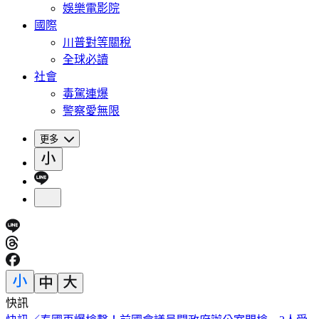
娛樂電影院
國際
川普對等關稅
全球必讀
社會
毒駕連爆
警察愛無限
更多
快訊