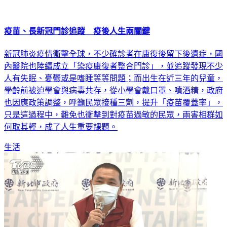
疫苗、長新冠門診追蹤 疫後人生兩關鍵
新冠肺炎疫情衝擊全球，不少確診者在康復後留下後遺症，國
內醫院也陸續成立「染疫康復者整合門診」，並追蹤發現不少
人有失眠、憂鬱或是嗜睡等等問題；而出生在近三年的兒童，
學齡前被迫學會與病毒共存，從小學會戴口罩、噴酒精，政府
也因應政策調整，呼籲民眾接種三劑，提升「疫苗覆蓋率」，
只是這過程中，難免也衝擊到對疫苗過敏的民眾，兩害相群如
何取其輕，成了人生重要課題。
生活