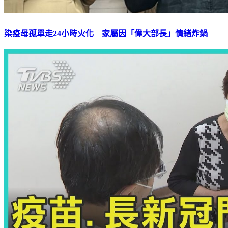
染疫母孤單走24小時火化 家屬因「偉大部長」情緒炸鍋