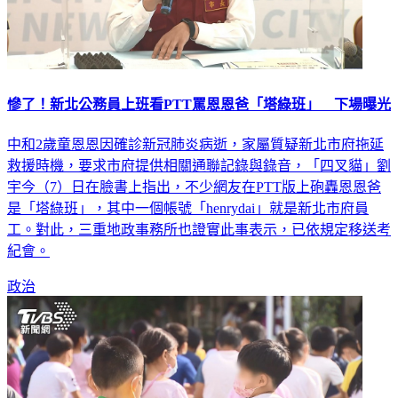
慘了！新北公務員上班看PTT罵恩恩爸「塔綠班」 下場曝光
中和2歲童恩恩因確診新冠肺炎病逝，家屬質疑新北市府拖延
救援時機，要求市府提供相關通聯記錄與錄音，「四叉貓」劉
宇今（7）日在臉書上指出，不少網友在PTT版上砲轟恩恩爸
是「塔綠班」，其中一個帳號「henrydai」就是新北市府員
工。對此，三重地政事務所也證實此事表示，已依規定移送考
紀會。
政治