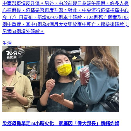
心連假後，疫情是否再度升溫。對此，中央流行疫情指揮中心
今（7）日宣布，新增82973例本土確診、124例死亡個案及193
例中重症，其中1例為9個月大女嬰於家中死亡，採檢後確診；
另添54例境外確診。
生活
染疫母孤單走24小時火化 家屬因「偉大部長」情緒炸鍋
近日確診者遺體是否該在24小時內火化的爭議，讓各界吵得沸