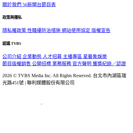
政策與隱私
隱私權政策
性騷擾防治措施
網站使用協定
版權宣告
認識 TVBS
公司介紹
企業動態
人才招募
主播專區
星藝象娛樂
節目版權銷售
公開招標
業務服務
官方聲明
獲獎紀錄／認證
2026 © TVBS Media Inc. All Rights Reserved. 台北市內湖區瑞
光路451號 | 聯利媒體股份有限公司