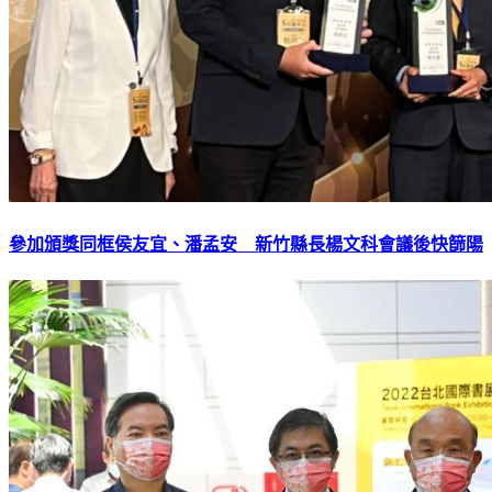
參加頒獎同框侯友宜、潘孟安 新竹縣長楊文科會議後快篩陽