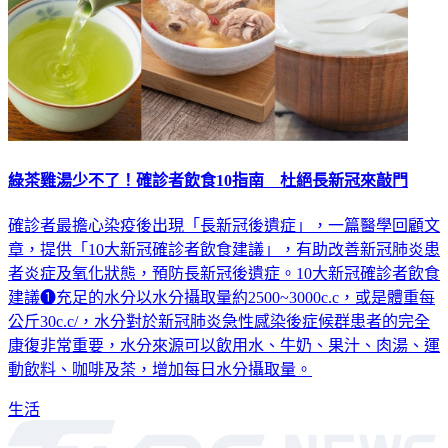
綠茶雞湯少不了！確診者飲食10指南 杜絕長新冠來敲門
確診者最擔心染疫後出現「長新冠後遺症」，一篇醫學回顧文
章，提供「10大新冠確診者飲食建議」，有助改善新冠肺炎患
者炎症及氧化狀態，預防長新冠後遺症。10大新冠確診者飲食
建議❶充足的水分以水分攝取量約2500~3000c.c，或是體重每
公斤30c.c/，水分對於新冠肺炎急性感染後症候群患者的完全
康復非常重要，水分來源可以飲用水、牛奶、果汁、肉湯、運
動飲料、咖啡及茶，增加每日水分攝取量。
生活