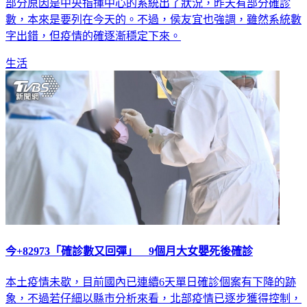
數，本來是要列在今天的。不過，侯友宜也強調，雖然系統數
字出錯，但疫情的確逐漸穩定下來。
生活
今+82973「確診數又回彈」 9個月大女嬰死後確診
本土疫情未歇，目前國內已連續6天單日確診個案有下降的跡
象，不過若仔細以縣市分析來看，北部疫情已逐步獲得控制，
中南部疫情反升溫。另外，由於前幾日為端午連假，許多人憂