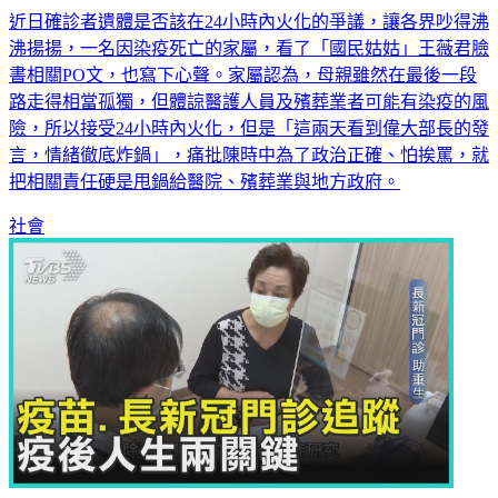
沸揚揚，一名因染疫死亡的家屬，看了「國民姑姑」王薇君臉
書相關PO文，也寫下心聲。家屬認為，母親雖然在最後一段
路走得相當孤獨，但體諒醫護人員及殯葬業者可能有染疫的風
險，所以接受24小時內火化，但是「這兩天看到偉大部長的發
言，情緒徹底炸鍋」，痛批陳時中為了政治正確、怕挨罵，就
把相關責任硬是甩鍋給醫院、殯葬業與地方政府。
社會