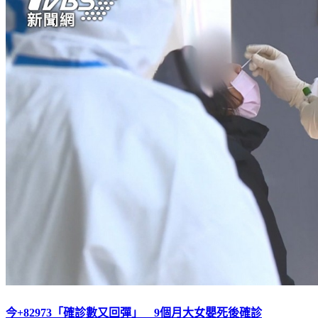
今+82973「確診數又回彈」 9個月大女嬰死後確診