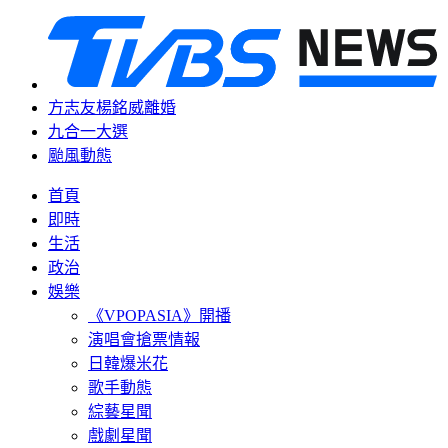
方志友楊銘威離婚
九合一大選
颱風動態
首頁
即時
生活
政治
娛樂
《VPOPASIA》開播
演唱會搶票情報
日韓爆米花
歌手動態
綜藝星聞
戲劇星聞