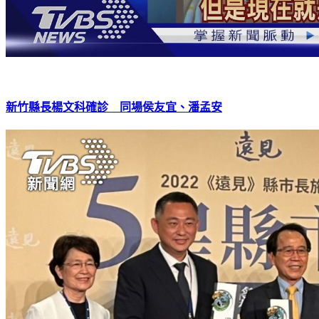
新竹縣長楊文科確診 同場侯友宜、潘孟安