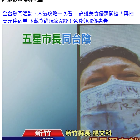
全台熱門活動、人氣攻略一次看！
高雄美食優惠開搶！再抽
萬元住宿券
下載食尚玩家APP！免費領取優惠券