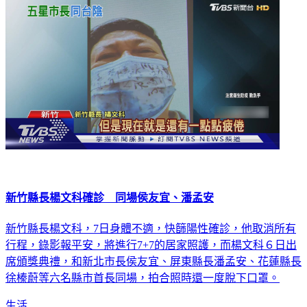
新竹縣長楊文科確診 同場侯友宜、潘孟安
新竹縣長楊文科，7日身體不適，快篩陽性確診，他取消所有
行程，錄影報平安，將進行7+7的居家照護，而楊文科６日出
席頒獎典禮，和新北市長侯友宜、屏東縣長潘孟安、花蓮縣長
徐榛蔚等六名縣市首長同場，拍合照時還一度脫下口罩。
生活