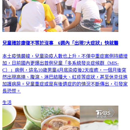
兒童確診康復不等於沒事 6週內「出現7大症狀」快就醫
本土疫情嚴峻，兒童染疫人數也上升，不僅中重症案例持續增
加，日前國內更爆出首例兒童「多系統發炎症候群（MIS-
C）」病例，這名10歲男童4月底染疫後2天痊癒，一個月後突
然出現高燒、腹瀉、淋巴結腫大、紅疹等症狀，甚至休克住進
加護病房。兒童重症或是有後遺症的的情況不斷傳出，引發家
長恐慌。
生活