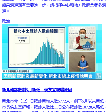
通。
政治
新北確診數創5月新低 侯友宜親曝原因
新北市今（12）日確診新增人數5772人，創下5月以來新低，
市長侯友宜解釋，確診人數比11日公布確診數10728人略低，
部分原因是中央指揮中心的系統出了狀況，昨天有部分確診