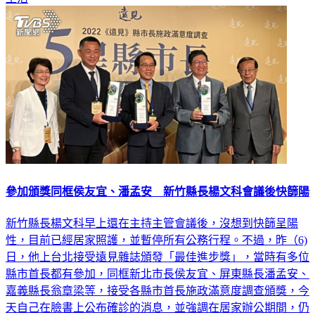
參加頒獎同框侯友宜、潘孟安 新竹縣長楊文科會議後快篩陽
新竹縣長楊文科早上還在主持主管會議後，沒想到快篩呈陽
性，目前已經居家照護，並暫停所有公務行程。不過，昨（6)
日，他上台北接受遠見雜誌頒發「最佳進步獎」，當時有多位
縣市首長都有參加，同框新北市長侯友宜、屏東縣長潘孟安、
嘉義縣長翁章梁等，接受各縣市首長施政滿意度調查頒獎，今
天自己在臉書上公布確診的消息，並強調在居家辦公期間，仍
會持續關心公務。