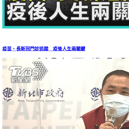
疫苗、長新冠門診追蹤 疫後人生兩關鍵