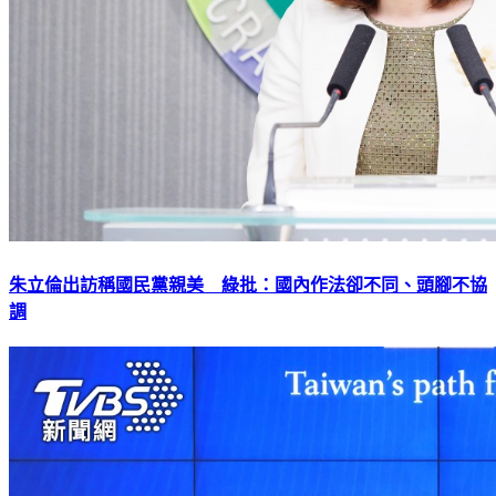
朱立倫出訪稱國民黨親美 綠批：國內作法卻不同、頭腳不協
調