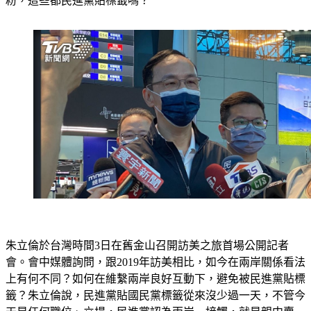
朱立倫於台灣時間3日在舊金山召開訪美之旅首場公開記者
會。會中媒體詢問，跟2019年訪美相比，如今在兩岸關係看法
上有何不同？如何在維繫兩岸良好互動下，避免被民進黨貼標
籤？朱立倫說，民進黨貼國民黨標籤從來沒少過一天，不管今
天是任何職位、立場，民進黨認為兩岸一接觸，就是親中賣