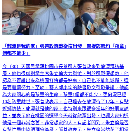
「龍潭是我的家」張善政選戰從這出發 聲援郭彥均「孩童1
個都不能少」
今（30）天國民黨籍桃園市長參選人張善政來到龍潭拜訪基
層，他也很感謝黨主席朱立倫大力幫忙，對於選戰假想敵，他
認為不管誰出來為桃園打拚都是好事，自己也不能能鬆懈、還
是要繼續努力。至於，藝人郭彥均的臉書發文引發爭議，他認
為大家關心的是孩童的生命，孩童1個都不能少，更何況已經
10名孩童離世。張善政表示，自己過去在龍潭待了12年、有點
近鄉情怯，龍潭就是他的家，也特別來跟很多當年的好朋友請
益，並表示他在桃園的選舉今天就從龍潭出發，也讓大家知道
他是一個非常念舊、非常想家的人。有記者問到，朱立倫是否
有幫忙居中協調拜會基層，張善政表示，朱立倫當然花了相當
多的力氣、大力幫忙，也居中協調基層，不管是跟邱議長還是