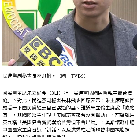
民進黨副秘書長林飛帆。（圖／TVBS）
國民黨主席朱立倫今（3日）指「民進黨貼國民黨親中賣台標
籤」。對此，民進黨副秘書長林飛帆回應表示，朱主席應該回
頭看一下國民黨過去自己講過的話。難道朱立倫主席說「瘋豬
肉」，其國際部主任說「美國訪賓來台沒有幫助」、前總統馬
英九稱「美國只會賣武器給台灣但不會出兵」，吳斯懷赴中聽
中國國家主席習近平訓話、以及洪秀柱赴新疆替中國擦脂抹
粉，這些都民進黨貼標籤嗎？