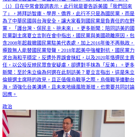
了」，將拜訪智庫、學界、僑界，此行不只是為國民黨，而是
為了中華民國與台海安全，讓大家看到國民黨是負責任的在野
黨，「護台灣、保民主、拚未來」。更多新聞：陪同訪美的國
民黨副主席夏立言則在會中指出，國民黨與美國疏離原因，包
含2008年起裁撤國民黨駐美代表處，加上2016年後不再執政，
導致無人能替國民黨發聲，2018年起美中強權對抗，國民黨力
求台海和平穩定，反遭外界誤會抹紅，以及2020年恪遵民主責
任，以公投反映民眾食安疑慮，卻遭對手抹為「反美」。更多
新聞：至於朱立倫為何選在此刻訪美？夏立言指出，這是朱立
倫競選主席時的政見，且正值俄烏戰爭之際，烏俄戰爭連動台
海，須強化台美溝通，且未來地緣風險漸增，也需要共同討論
因應。
政治