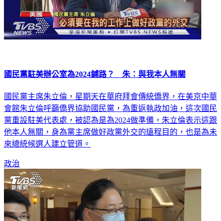
國民黨駐美辦公室為2024鋪路？ 朱：與我本人無關
國民黨主席朱立倫，星期天在華府拜會傳統僑界，在美京中華
會館朱立倫呼籲僑界協助國民黨，為重返執政加油，這次國民
黨重設駐美代表處，被認為是為2024做準備，朱立倫表示這跟
他本人無關，身為黨主席做好政黨外交的遠程目的，也是為未
來總統候選人建立管道。
政治