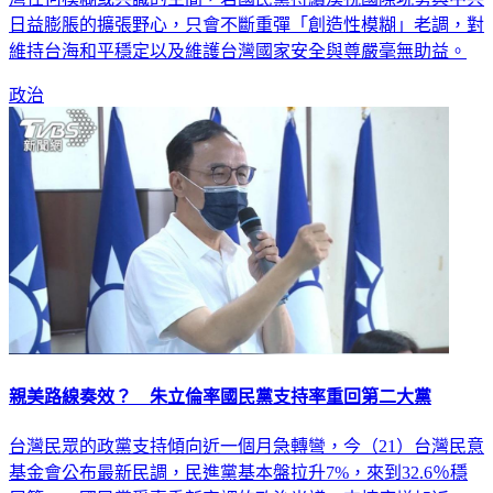
維持台海和平穩定以及維護台灣國家安全與尊嚴毫無助益。
政治
親美路線奏效？ 朱立倫率國民黨支持率重回第二大黨
台灣民眾的政黨支持傾向近一個月急轉彎，今（21）台灣民意
基金會公布最新民調，民進黨基本盤拉升7%，來到32.6％穩
居第一，國民黨受惠重新定調的政治光譜，支持度增加近