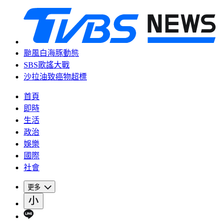
颱風白海豚動態
SBS歌謠大戰
沙拉油致癌物超標
首頁
即時
生活
政治
娛樂
國際
社會
更多