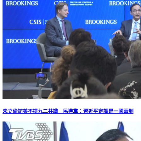
朱立倫訪美不提九二共識 民進黨：習近平定調是一國兩制