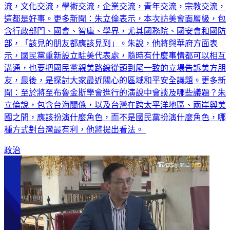
這都是好事。更多新聞：朱立倫表示，本次訪美會面層級，包
含行政部門、國會、智庫、學界，尤其國務院、國安會和國防
部，「該見的朋友都應該見到」。朱說，他將與華府方面表
示，國民黨重新設立駐美代表處，隨時有什麼事情都可以相互
溝通，也要把國民黨親美路線從頭到尾一致的立場告訴美方朋
友，最後，是探討大家最近關心的區域和平安全議題。更多新
聞：至於將至布魯金斯學會進行的演說中會談及哪些議題？朱
立倫說，包含台海關係，以及台灣在跨太平洋地區、兩岸與美
國之間，應該扮演什麼角色，而不是國民黨扮演什麼角色，哪
種方式對台灣最有利，他將提出看法。
政治