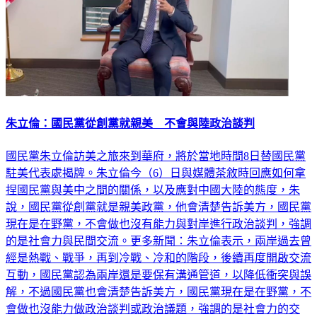
朱立倫：國民黨從創黨就親美 不會與陸政治談判
國民黨朱立倫訪美之旅來到華府，將於當地時間8日替國民黨
駐美代表處揭牌。朱立倫今（6）日與媒體茶敘時回應如何拿
捏國民黨與美中之間的關係，以及應對中國大陸的態度，朱
說，國民黨從創黨就是親美政黨，他會清楚告訴美方，國民黨
現在是在野黨，不會做也沒有能力與對岸進行政治談判，強調
的是社會力與民間交流。更多新聞：朱立倫表示，兩岸過去曾
經是熱戰、戰爭，再到冷戰、冷和的階段，後續再度開啟交流
互動，國民黨認為兩岸還是要保有溝通管道，以降低衝突與誤
解，不過國民黨也會清楚告訴美方，國民黨現在是在野黨，不
會做也沒能力做政治談判或政治議題，強調的是社會力的交
流，文化交流，學術交流，企業交流，青年交流，宗教交流，