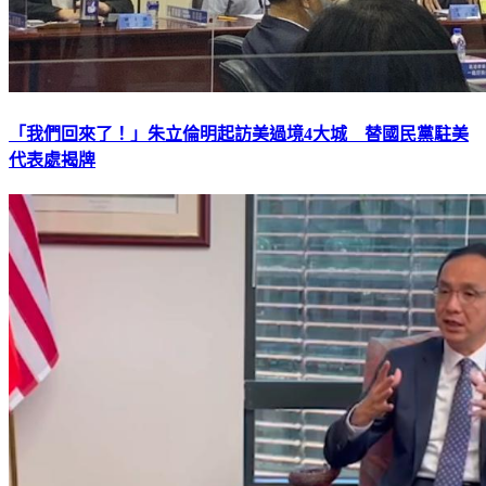
「我們回來了！」朱立倫明起訪美過境4大城 替國民黨駐美
代表處揭牌