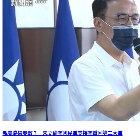
親美路線奏效？ 朱立倫率國民黨支持率重回第二大黨