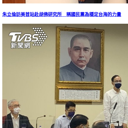
朱立倫訪美首站赴胡佛研究所 稱國民黨為穩定台海的力量