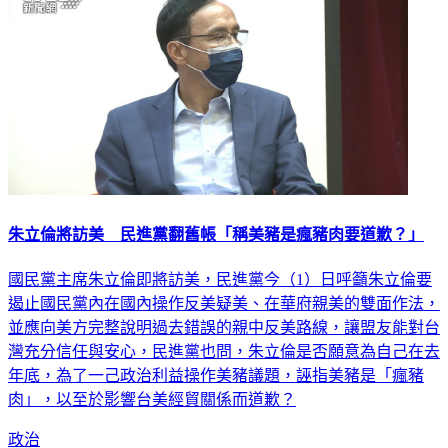
朱立倫將訪美 民進黨翻舊帳「稱美豬是瘋豬肉要道歉？」
國民黨主席朱立倫即將訪美，民進黨今（1）日呼籲朱立倫要
遏止國民黨內在國內操作反美疑美、在華府親美的雙面作法，
並應向美方完整說明過去錯誤的親中反美路線，讓盟友能對台
灣充分信任與安心，民進黨也問，朱立倫是否願意為自己在去
年底，為了一己政治利益操作美豬議題，誣指美豬是「瘋豬
肉」，以至於影響台美經貿關係而道歉？
政治