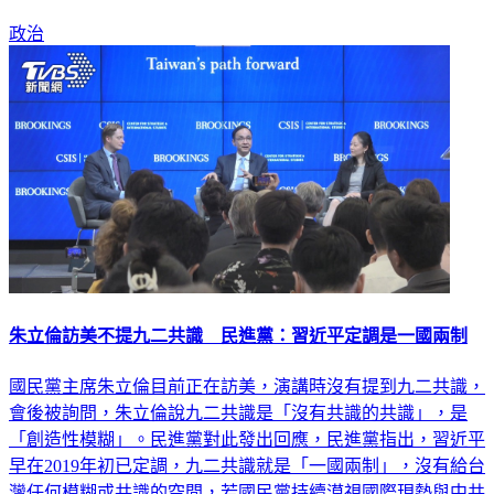
政治
朱立倫訪美不提九二共識 民進黨：習近平定調是一國兩制
國民黨主席朱立倫目前正在訪美，演講時沒有提到九二共識，
會後被詢問，朱立倫說九二共識是「沒有共識的共識」，是
「創造性模糊」。民進黨對此發出回應，民進黨指出，習近平
早在2019年初已定調，九二共識就是「一國兩制」，沒有給台
灣任何模糊或共識的空間，若國民黨持續漠視國際現勢與中共
日益膨脹的擴張野心，只會不斷重彈「創造性模糊」老調，對