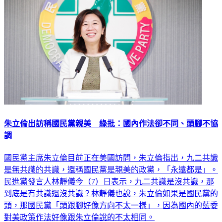
朱立倫出訪稱國民黨親美 綠批：國內作法卻不同、頭腳不協
調
國民黨主席朱立倫目前正在美國訪問，朱立倫指出，九二共識
是無共識的共識，還稱國民黨是親美的政黨，「永遠都是」。
民進黨發言人林靜儀今（7）日表示，九二共識是沒共識，那
到底是有共識還沒共識？林靜儀也說，朱立倫如果是國民黨的
頭，那國民黨「頭跟腳好像方向不太一樣」，因為國內的藍委
對美政策作法好像跟朱立倫說的不太相同。