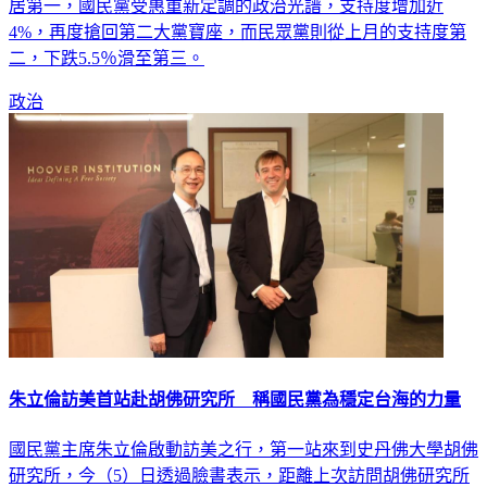
4%，再度搶回第二大黨寶座，而民眾黨則從上月的支持度第
二，下跌5.5％滑至第三。
政治
朱立倫訪美首站赴胡佛研究所 稱國民黨為穩定台海的力量
國民黨主席朱立倫啟動訪美之行，第一站來到史丹佛大學胡佛
研究所，今（5）日透過臉書表示，距離上次訪問胡佛研究所
已經3年了，很高興再次見到許多老朋友，也結交許多新朋