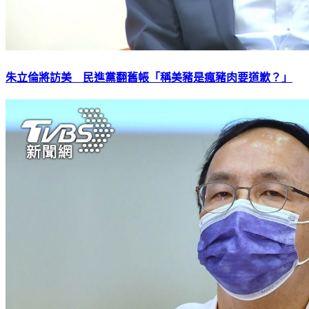
朱立倫將訪美 民進黨翻舊帳「稱美豬是瘋豬肉要道歉？」