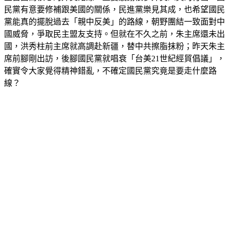
黨能真的擺脫過去「親中反美」的路線，朝野團結一致面對中
國威脅，爭取民主盟友支持。但就在不久之前，朱主席還未出
國，洪秀柱前主席就高調赴新疆，替中共擦脂抹粉；昨天朱主
席前腳剛出訪，後腳國民黨就唱衰「台美21世紀經貿倡議」，
確實令大家覺得精神錯亂，不確定國民黨究竟是要走什麼路
線？