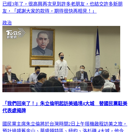
友，「感謝大家的款待，期待很快再相見！」
政治
「我們回來了！」朱立倫明起訪美過境4大城 替國民黨駐美
代表處揭牌
國民黨主席朱立倫將於台灣時間2日上午搭機啟程訪美之旅，
預計過境舊金山、華盛頓特區、紐約、洛杉磯 4大城，他今
（1）日在中常會致詞表示，此行就是要告訴美國「我們回來