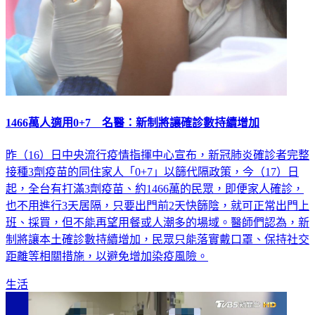
1466萬人適用0+7 名醫：新制將讓確診數持續增加
昨（16）日中央流行疫情指揮中心宣布，新冠肺炎確診者完整
接種3劑疫苗的同住家人「0+7」以篩代隔政策，今（17）日
起，全台有打滿3劑疫苗、約1466萬的民眾，即便家人確診，
也不用進行3天居隔，只要出門前2天快篩陰，就可正常出門上
班、採買，但不能再望用餐或人潮多的場域。醫師們認為，新
制將讓本土確診數持續增加，民眾只能落實戴口罩、保持社交
距離等相關措施，以避免增加染疫風險。
生活