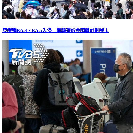
亞變種BA.4、BA.5入侵 南韓確診免隔離計劃喊卡