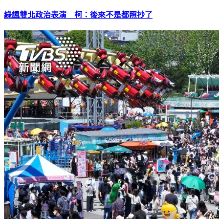
綠諷雙北政治表演 柯：後來不是都照抄了