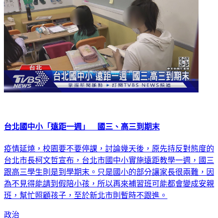
台北國中小「遠距一週」 國三、高三到期末
疫情延燒，校園要不要停課，討論幾天後，原先持反對態度的
台北市長柯文哲宣布，台北市國中小實施遠距教學一週，國三
跟高三學生則是到學期末。只是國小的部分讓家長很兩難，因
為不見得能請到假陪小孩，所以再來補習班可能都會變成安親
班，幫忙照顧孩子，至於新北市則暫時不跟進。
政治