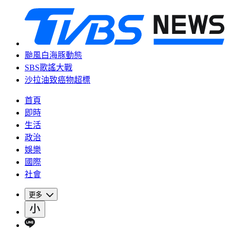
颱風白海豚動態
SBS歌謠大戰
沙拉油致癌物超標
首頁
即時
生活
政治
娛樂
國際
社會
更多