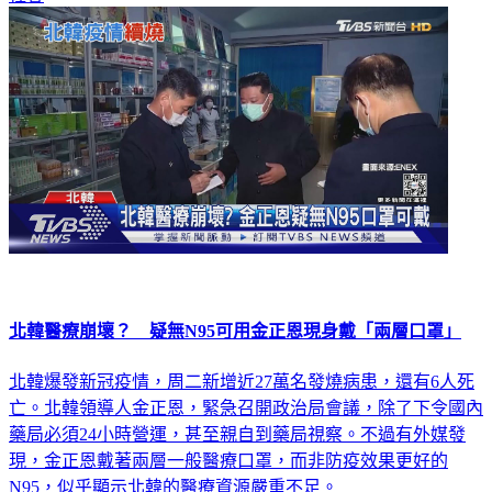
北韓醫療崩壞？ 疑無N95可用金正恩現身戴「兩層口罩」
北韓爆發新冠疫情，周二新增近27萬名發燒病患，還有6人死
亡。北韓領導人金正恩，緊急召開政治局會議，除了下令國內
藥局必須24小時營運，甚至親自到藥局視察。不過有外媒發
現，金正恩戴著兩層一般醫療口罩，而非防疫效果更好的
N95，似乎顯示北韓的醫療資源嚴重不足。