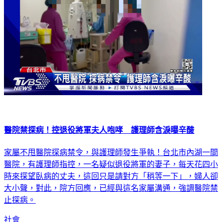
醫院禁探病！控退役將軍夫人咆哮 護理師含淚曝辛酸
家屬不甩醫院探病禁令，與護理師發生爭執！台北市內湖一間
醫院，有護理師指控，一名疑似退役將軍的妻子，每天花四小
時來探望臥病的丈夫，這回只是請對方「稍等一下」，婦人卻
大小聲，對此，院方回應，已經與這名家屬溝通，強調醫院禁
止探病。
社會