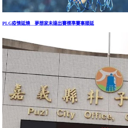
PLG疫情延燒 夢想家未達出賽標準賽事順延