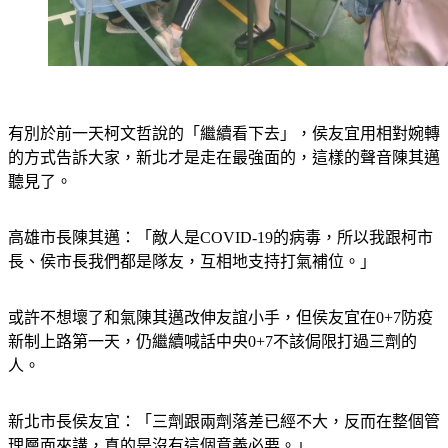
有別於前一天柯文哲說的「繼續看下去」，侯友宜用相對婉轉
的方式告訴大家，新北才是走在最強面的，這樣的聲音陳其邁
聽見了。
高雄市長陳其邁：「敵人是COVID-19的病毒，所以我跟柯市
長、侯市長我們都是隊友，互相地支持打氣補位。」
或許不想壞了和氣陳其邁改伸友誼小手，但侯友宜在0+7防疫
新制上路第一天，仍繼續喊話中央0+7不該侷限打過三劑的
人。
新北市長侯友宜：「三劑跟兩劑落差已經不大，反而在整個管
理層面來講，真的是沒有這個意義必要。」