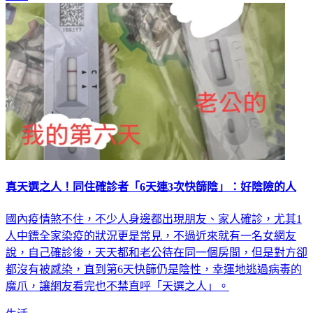
真天選之人！同住確診者「6天連3次快篩陰」：好陰險的人
國內疫情煞不住，不少人身邊都出現朋友、家人確診，尤其1
人中鏢全家染疫的狀況更是常見，不過近來就有一名女網友
說，自己確診後，天天都和老公待在同一個房間，但是對方卻
都沒有被感染，直到第6天快篩仍是陰性，幸運地逃過病毒的
魔爪，讓網友看完也不禁直呼「天選之人」。