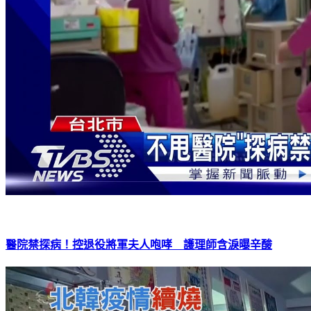
醫院禁探病！控退役將軍夫人咆哮 護理師含淚曝辛酸