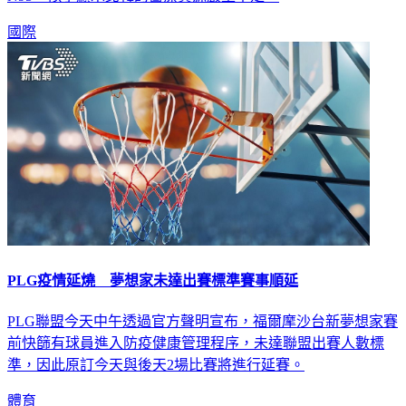
國際
PLG疫情延燒 夢想家未達出賽標準賽事順延
PLG聯盟今天中午透過官方聲明宣布，福爾摩沙台新夢想家賽
前快篩有球員進入防疫健康管理程序，未達聯盟出賽人數標
準，因此原訂今天與後天2場比賽將進行延賽。
體育