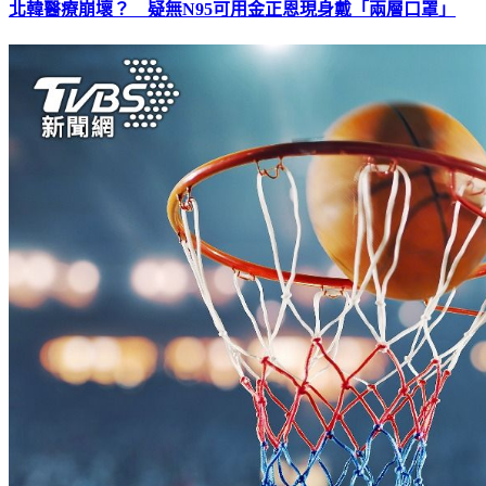
北韓醫療崩壞？ 疑無N95可用金正恩現身戴「兩層口罩」