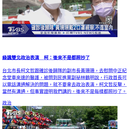
綠諷雙北政治表演 柯：後來不是都照抄了
台北市長柯文哲跟確診後歸隊的副市長黃珊珊，去慰問中正紀
念堂車來速的醫護，被問到民進黨副祕林鶴明說，行政首長可
以電話溝通解決的問題，就不要拿去政治表演，柯文哲反擊，
當然有溝通，但事實證明我們講的，後來不是每樣都照抄了。
政治