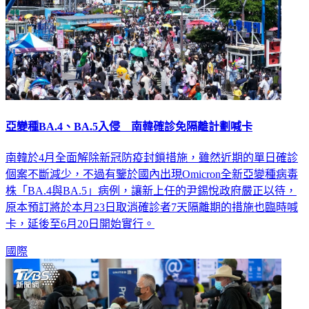
亞變種BA.4、BA.5入侵 南韓確診免隔離計劃喊卡
南韓於4月全面解除新冠防疫封鎖措施，雖然近期的單日確診
個案不斷減少，不過有鑒於國內出現Omicron全新亞變種病毒
株「BA.4與BA.5」病例，讓新上任的尹錫悅政府嚴正以待，
原本預訂將於本月23日取消確診者7天隔離期的措施也臨時喊
卡，延後至6月20日開始實行。
國際