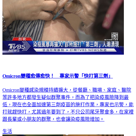
Omicron變種愈傳愈快！ 專家示警「快打第三劑」
Omicron變種感染規模持續擴大，從餐廳、職場、家庭、醫院
等許多地方都發生疑似群聚事件，而為了把染疫風險降到最
低，現在也全面加速第三劑疫苗的施打作業，專家也示警，能
打就趕快打，尤其過年要到了，不只公司尾牙聚會多，在家裡
跟長輩或小朋友的群聚，也會讓染疫風險增加。
生活