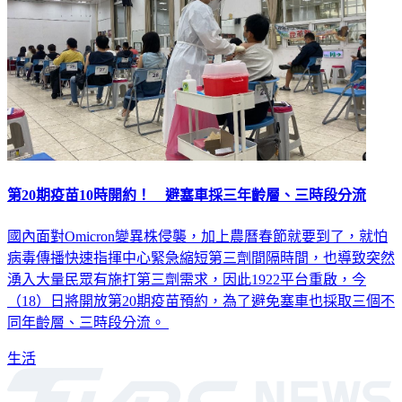
第20期疫苗10時開約！ 避塞車採三年齡層、三時段分流
國內面對Omicron變異株侵襲，加上農曆春節就要到了，就怕
病毒傳播快速指揮中心緊急縮短第三劑間隔時間，也導致突然
湧入大量民眾有施打第三劑需求，因此1922平台重啟，今
（18）日將開放第20期疫苗預約，為了避免塞車也採取三個不
同年齡層、三時段分流。
生活