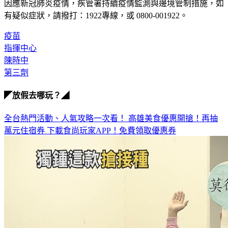
因應新冠肺炎疫情，疾管署持續疫情監測與邊境管制措施，
如
有疑似症狀，請撥打：1922專線，或 0800-001922。
疫苗
指揮中心
陳時中
第三劑
◤放假去哪玩？◢
全台熱門活動、人氣攻略一次看！
高雄美食優惠開搶！再抽
萬元住宿券
下載食尚玩家APP！免費領取優惠券