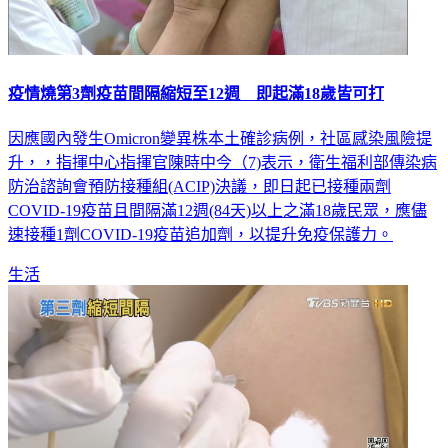
疫情燒第3劑疫苗間隔縮短至12週 即起滿18歲皆可打
因應國內發生Omicron變異株本土確診病例，社區感染風險提
升，，指揮中心指揮官陳時中今（7)表示，衛生福利部傳染病
防治諮詢會預防接種組(ACIP)決議，即日起已接種兩劑
COVID-19疫苗且間隔滿12週(84天)以上之滿18歲民眾，應儘
速接種1劑COVID-19疫苗追加劑，以提升免疫保護力。
生活