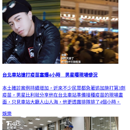
台北車站搶打疫苗塞爆4小時 男星曝現場慘況
本土確診案例持續增加，近來不少民眾都急著追加施打第3劑
疫苗，男星比利就分享他在台北車站準備接種疫苗的現場畫
面，只見車站大廳人山人海，他更透露排隊排了4個小時。
娛樂