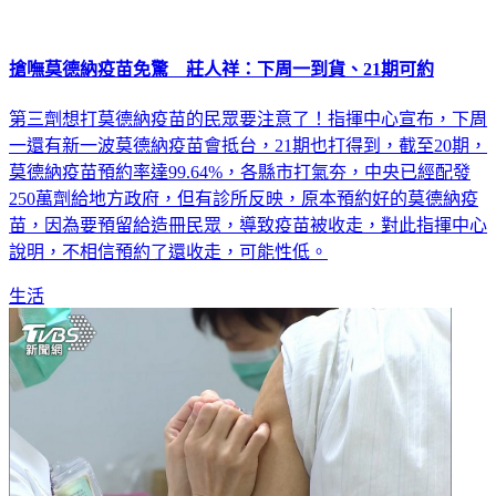
搶嘸莫德納疫苗免驚 莊人祥：下周一到貨、21期可約
第三劑想打莫德納疫苗的民眾要注意了！指揮中心宣布，下周
一還有新一波莫德納疫苗會抵台，21期也打得到，截至20期，
莫德納疫苗預約率達99.64%，各縣市打氣夯，中央已經配發
250萬劑給地方政府，但有診所反映，原本預約好的莫德納疫
苗，因為要預留給造冊民眾，導致疫苗被收走，對此指揮中心
說明，不相信預約了還收走，可能性低。
生活