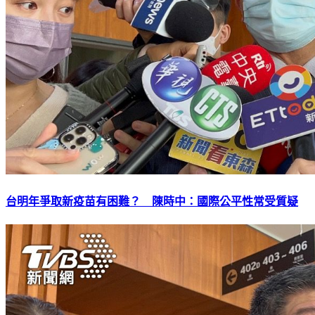
台明年爭取新疫苗有困難？ 陳時中：國際公平性常受質疑