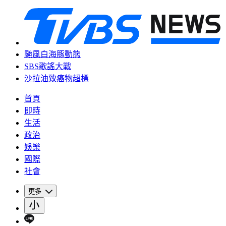
颱風白海豚動態
SBS歌謠大戰
沙拉油致癌物超標
首頁
即時
生活
政治
娛樂
國際
社會
更多