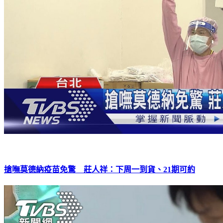
搶嘸莫德納疫苗免驚 莊人祥：下周一到貨、21期可約