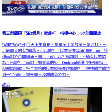
第三劑間隔「滿3個月」就能打 指揮中心：1/7全面開放
指揮中心(7日)今天下午宣布，提早全面開放第三劑混打，一
月底前大約有768萬人可以施打，民眾只要年滿18歲，而且接
種兩劑疫苗間隔滿三個月，就可以打追加劑，不過有民眾認
為，已經打了兩劑，如果真的染上Omicorn變種也多是輕症，
但醫師提醒，符合資格的民眾還是要趕緊施打，把整體抗體拉
到一定程度，提升個人及群體免疫力。
政治