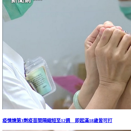
疫情燒第3劑疫苗間隔縮短至12週 即起滿18歲皆可打