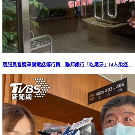
居服員曾脫罩講電話傳行員 聯邦銀行「吃尾牙」14人染疫