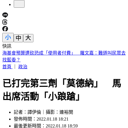
快訊
桃園85歲嬤遭「鐵拐狂砸」亡！老伴自首殺人 兒媳返家驚見
慘狀
首頁
｜
政治
已打完第三劑「莫德納」 馬
出席活動「小踉蹌」
記者：譚伊倫｜攝影：連裕閔
發佈時間：2022.01.18 18:21
最後更新時間：2022.01.18 18:59