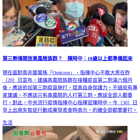
第三劑僅開放高風險族群？ 陳時中：18歲以上都準備起來
現在面對南非變異株「Omicron」，指揮中心不敢大意在昨
（29）日宣布，建議高風險族群在接種疫苗第二劑滿六個月
後，應該追加第三劑疫苗施打，提高自身保護力。不過就有專
家建議，不應該只有高風險的人打第三劑，應該全部人都要
打，對此，中央流行疫情指揮中心指揮官陳時中，今（30）日
早上出席失智症行動成果發表會時表示，的確全部都需要打。
生活