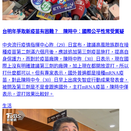
台明年爭取新疫苗有困難？ 陳時中：國際公平性常受質疑
中央流行疫情指揮中心昨（29）日宣布，建議高風險族群在接
種疫苗第二劑滿六個月後，應該追加第三劑疫苗施打，提高自
身保護力，而對於疫苗廠牌，陳時中昨（30）日表示，現在國
際上沒有明確建議第三劑的廠牌，加上現在都開放混打，所以
打什麼都可以。但有專家表示，國外普遍都是接種mRNA疫
苗，對此陳時中今（30）日早上出席失智症行動成果發表會，
被問及第三劑是不是會跟進國外，主打mRNA疫苗，陳時中僅
表示，混打效果比較好。
生活