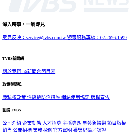
深入時事，一觸即見
意見反映：service@tvbs.com.tw
觀眾服務專線：02-2656-1599
TVBS新聞網
關於我們
56新聞台節目表
政策與隱私
隱私權政策
性騷擾防治措施
網站使用協定
版權宣告
認識 TVBS
公司介紹
企業動態
人才招募
主播專區
星藝象娛樂
節目版權
銷售
公開招標
業務服務
官方聲明
獲獎紀錄／認證