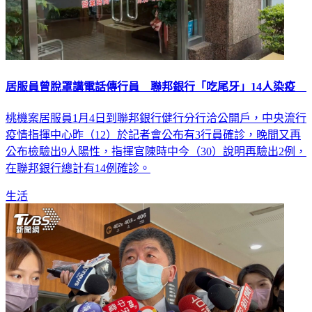
居服員曾脫罩講電話傳行員 聯邦銀行「吃尾牙」14人染疫
桃機案居服員1月4日到聯邦銀行健行分行洽公開戶，中央流行
疫情指揮中心昨（12）於記者會公布有3行員確診，晚間又再
公布檢驗出9人陽性，指揮官陳時中今（30）說明再驗出2例，
在聯邦銀行總計有14例確診。
生活