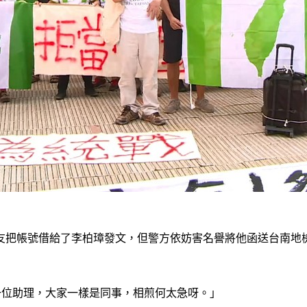
友把帳號借給了李柏璋發文，但警方依妨害名譽將他函送台南地
一位助理，大家一樣是同事，相煎何太急呀。」