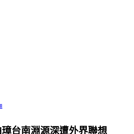
柏璋台南淵源深遭外界聯想