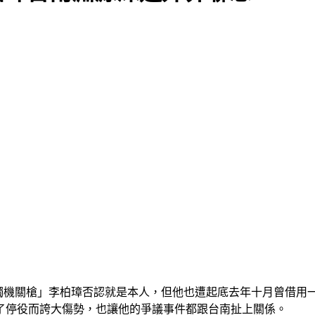
台獨機關槍」李柏璋否認就是本人，但他也遭起底去年十月曾借用
為了停役而誇大傷勢，也讓他的爭議事件都跟台南扯上關係。