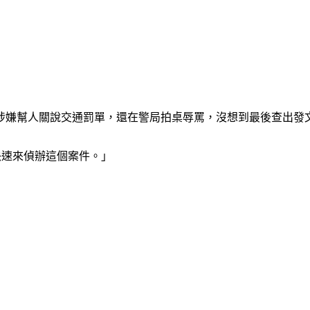
涉嫌幫人關說交通罰單，還在警局拍桌辱罵，沒想到最後查出發
快速來偵辦這個案件。」