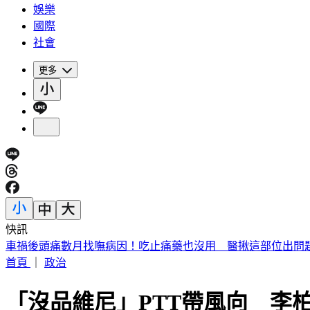
娛樂
國際
社會
更多
快訊
緯創股利「2度延後發放」 金管會出手：最重罰50萬
首頁
｜
政治
「沒品維尼」PTT帶風向 李