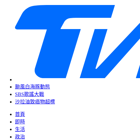
颱風白海豚動態
SBS歌謠大戰
沙拉油致癌物超標
首頁
即時
生活
政治