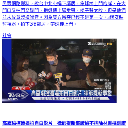
民眾網路爆料，說台中北屯樓下鄰居，拿球棒上門咆哮，在大
門口又拍門又踹門，抱怨樓上腳步聲、椅子聲太吵，但是他們
並未故意製造噪音。因為雙方衝突已經不是第一次，3樓安裝
監視器，拍下2樓鄰居，帶球棒上門。
社會
高嘉瑜控遭逼拍自白影片 律師提新事證檢不排除林秉樞測謊