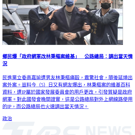
鄉民爆「政府網軍改林秉樞案維基」 公路總局：調出當天情
況
民進黨立委高嘉瑜遭男友林秉樞痛毆，震驚社會，隨後延燒出
案外案。豈料今（5）日又有網友爆出，林秉樞案的維基百科
資料，遭IP屬於國家發展委員會的用戶更改，引發質疑是政府
網軍。對此國發會晚間證實，這是公路總局對外上網線路使用
的IP，而公路總局也火速調出當天情況。
政治