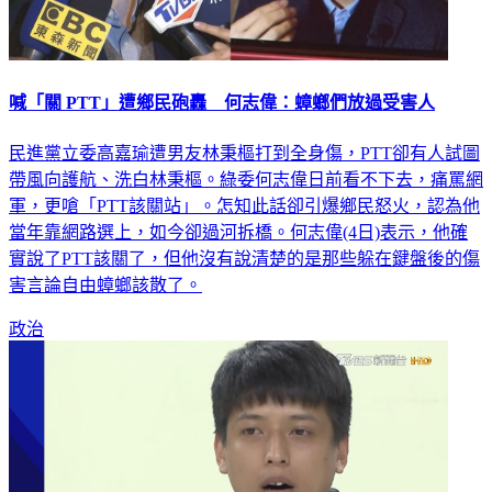
喊「關 PTT」遭鄉民砲轟 何志偉：蟑螂們放過受害人
民進黨立委高嘉瑜遭男友林秉樞打到全身傷，PTT卻有人試圖
帶風向護航、洗白林秉樞。綠委何志偉日前看不下去，痛罵網
軍，更嗆「PTT該關站」。怎知此話卻引爆鄉民怒火，認為他
當年靠網路選上，如今卻過河拆橋。何志偉(4日)表示，他確
實說了PTT該關了，但他沒有說清楚的是那些躲在鍵盤後的傷
害言論自由蟑螂該散了。
政治