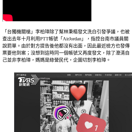
「台獨機關槍」李柏璋除了幫林秉樞發文洗白引發爭議，也被
查出去年十月利用PTT帳號「AirJordan」，指控台南市議員關
說罰單。由於對方提告後他都沒有出面，因此最近檢方也發傳
票要他到案；沒想到這時同一個帳號又再度發文，除了澄清自
己並非李柏璋，媽媽是綠營民代，企圖切割李柏璋。