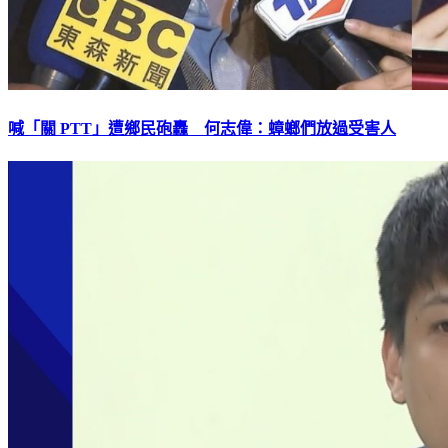
喊「關 PTT」遭鄉民砲轟 何志偉：蟑螂們放過受害人