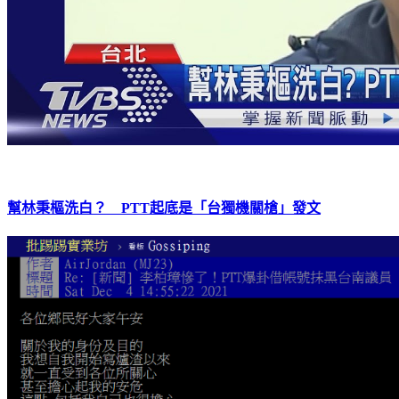
幫林秉樞洗白？ PTT起底是「台獨機關槍」發文