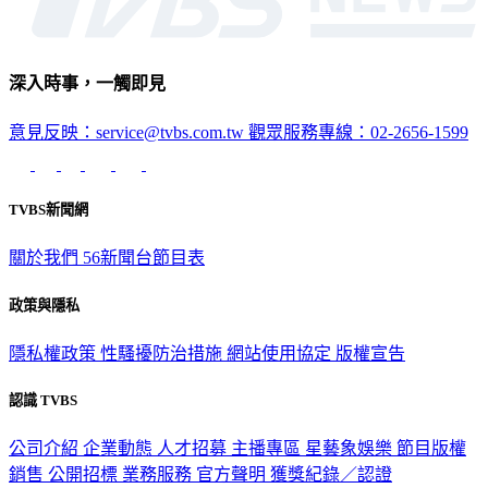
深入時事，一觸即見
意見反映：service@tvbs.com.tw
觀眾服務專線：02-2656-1599
TVBS新聞網
關於我們
56新聞台節目表
政策與隱私
隱私權政策
性騷擾防治措施
網站使用協定
版權宣告
認識 TVBS
公司介紹
企業動態
人才招募
主播專區
星藝象娛樂
節目版權
銷售
公開招標
業務服務
官方聲明
獲獎紀錄／認證