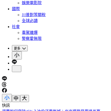
娛樂電影院
國際
川普對等關稅
全球必讀
社會
毒駕連爆
警察愛無限
更多
快訊