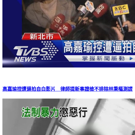
高嘉瑜控遭逼拍自白影片 律師提新事證檢不排除林秉樞測謊