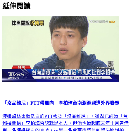
延伸閱讀
「沒品維尼」PTT帶風向 李柏璋台南淵源深遭外界聯想
涉嫌幫林秉樞洗白的PTT帳號「沒品維尼」，雖然已經遭「台
獨機關槍」李柏璋否認就是本人，但他也遭起底去年十月曾借
用一名陳姓網友的帳號，抹黑一名台南市議員到警局關說拍