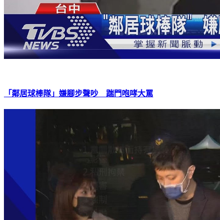
「鄰居球棒隊」嫌腳步聲吵 踹門咆哮大罵