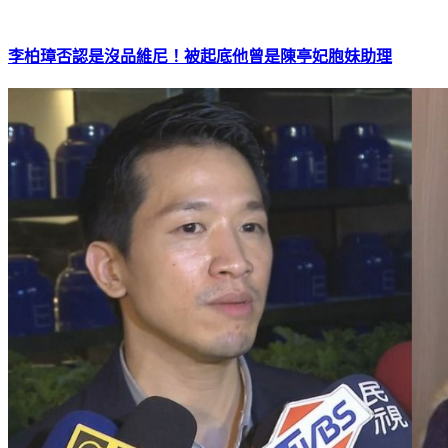
李柏璋否認是沒品維尼！被起底他曾是陳亭妃胞妹助理