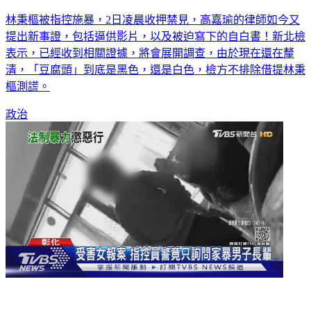
林秉樞被指控施暴，2日凌晨收押禁見，高嘉瑜的律師如今又
提出新事證，包括逼供影片，以及被迫寫下的自白書！新北檢
表示，已經收到相關證據，將會展開調查，由於現在還在釐
清，「豆腐頭」到底是黑色，還是白色，檢方不排除借提林秉
樞測謊。
政治