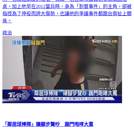
桌，加上他早在2012當兵時，身為「割督事件」的主角，卻被
指控為了停役而誇大傷勢，也讓他的爭議事件都跟台南扯上關
係。
政治
「鄰居球棒隊」嫌腳步聲吵 踹門咆哮大罵