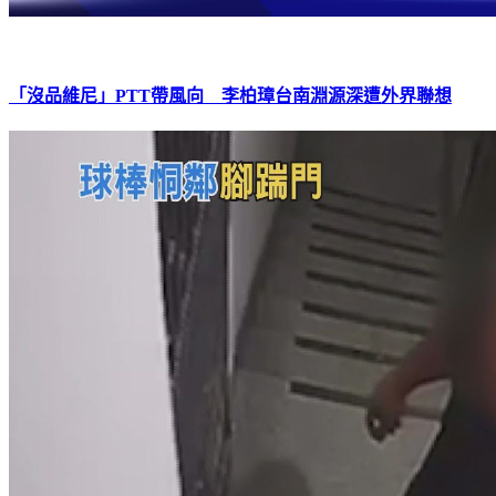
「沒品維尼」PTT帶風向 李柏璋台南淵源深遭外界聯想