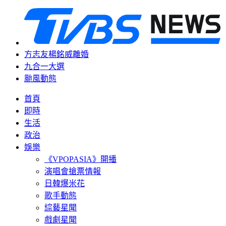
方志友楊銘威離婚
九合一大選
颱風動態
首頁
即時
生活
政治
娛樂
《VPOPASIA》開播
演唱會搶票情報
日韓爆米花
歌手動態
綜藝星聞
戲劇星聞