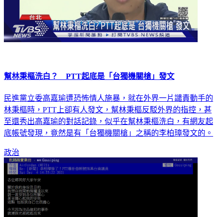
幫林秉樞洗白？ PTT起底是「台獨機關槍」發文
民進黨立委高嘉瑜遭恐怖情人施暴，就在外界一片譴責動手的
林秉樞時，PTT上卻有人發文，幫林秉樞反駁外界的指控，甚
至還秀出高嘉瑜的對話記錄，似乎在幫林秉樞洗白，有網友起
底帳號發現，竟然是有「台獨機關槍」之稱的李柏璋發文的。
政治