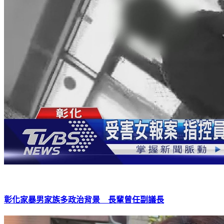
彰化家暴男家族多政治背景 長輩曾任副議長