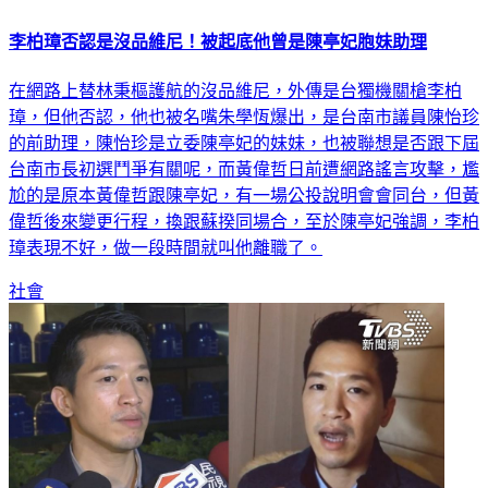
李柏璋否認是沒品維尼！被起底他曾是陳亭妃胞妹助理
在網路上替林秉樞護航的沒品維尼，外傳是台獨機關槍李柏
璋，但他否認，他也被名嘴朱學恆爆出，是台南市議員陳怡珍
的前助理，陳怡珍是立委陳亭妃的妹妹，也被聯想是否跟下屆
台南市長初選鬥爭有關呢，而黃偉哲日前遭網路謠言攻擊，尷
尬的是原本黃偉哲跟陳亭妃，有一場公投說明會會同台，但黃
偉哲後來變更行程，換跟蘇揆同場合，至於陳亭妃強調，李柏
璋表現不好，做一段時間就叫他離職了。
社會