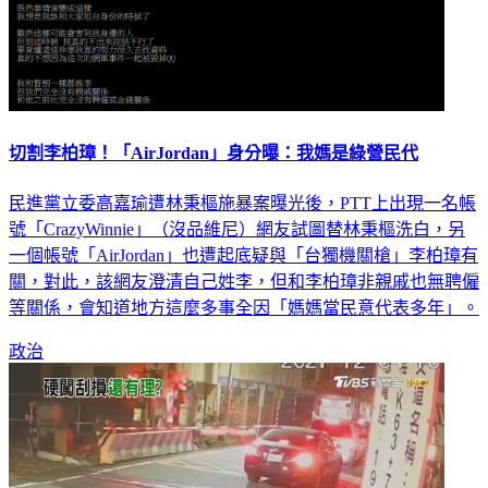
切割李柏璋！「AirJordan」身分曝：我媽是綠營民代
民進黨立委高嘉瑜遭林秉樞施暴案曝光後，PTT上出現一名帳
號「CrazyWinnie」（沒品維尼）網友試圖替林秉樞洗白，另
一個帳號「AirJordan」也遭起底疑與「台獨機關槍」李柏璋有
關，對此，該網友澄清自己姓李，但和李柏璋非親戚也無聘僱
等關係，會知道地方這麼多事全因「媽媽當民意代表多年」。
政治