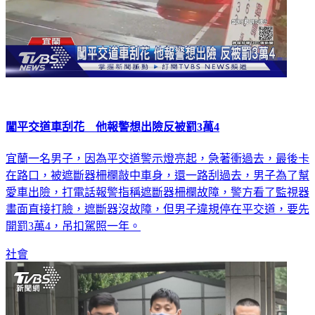
闖平交道車刮花 他報警想出險反被罰3萬4
宜蘭一名男子，因為平交道警示燈亮起，急著衝過去，最後卡
在路口，被遮斷器柵欄敲中車身，還一路刮過去，男子為了幫
愛車出險，打電話報警指稱遮斷器柵欄故障，警方看了監視器
畫面直接打臉，遮斷器沒故障，但男子違規停在平交道，要先
開罰3萬4，吊扣駕照一年。
社會