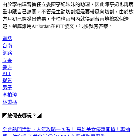
由於李柏璋曾擔任立委陳亭妃妹妹的助理，因此陳亭妃也再度
重申跟自己無關，不管是主動切割還是要帶風向切割，由於檢
方月初已經發出傳票，李柏璋兩周內就得到台南地檢說個清
楚。到底誰用AirJordan在PTT發文，很快就有答案。
電話
台南
網路
立委
警方
PTT
提告
男子
李柏璋
林秉樞
◤放假去哪玩？◢
全台熱門活動、人氣攻略一次看！
高雄美食優惠開搶！再抽