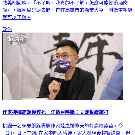
敦義則回應，「不了解、我真的不了解，怎麼可能幾碗滷肉
飯」，韓國瑜只要去問一位在高雄市的漁業大亨，叫做雷祖綱
就可以了解。
政治
作家接種高端後猝死 江啟臣呼籲：立即暫緩施打
桃園一名56歲網路專欄作家陸之駿昨天施打高端疫苗，今
（24）日上午9點在家中陷入昏迷，家人發現後趕緊送醫，但