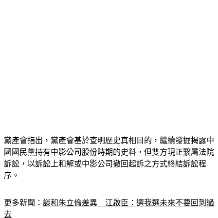
黨產會指出，黨產會基於查明歷史真相目的，繼續發掘揭露中
國國民黨持有中影公司股份時期的史料，但雙方現正繫屬法院
訴訟，以訴訟上和解或中影公司撤回起訴之方式終結訴訟程
序。
更多新聞：
談和朱立倫差異　江啟臣：選我選未來不要回到過
去