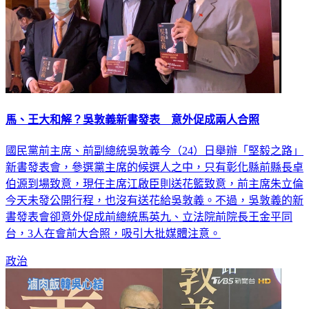
馬、王大和解？吳敦義新書發表 意外促成兩人合照
國民黨前主席、前副總統吳敦義今（24）日舉辦「堅毅之路」
新書發表會，參選黨主席的候選人之中，只有彰化縣前縣長卓
伯源到場致意，現任主席江啟臣則送花籃致意，前主席朱立倫
今天未發公開行程，也沒有送花給吳敦義。不過，吳敦義的新
書發表會卻意外促成前總統馬英九、立法院前院長王金平同
台，3人在會前大合照，吸引大批媒體注意。
政治