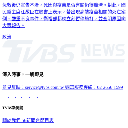
急救後仍宣告不治，死因與疫苗是否有關仍待釐清。對此，國
民黨主席江啟臣在臉書上表示，若出現高端疫苗相關的死亡案
例、嚴重不良事件，衛福部都應立刻暫停施打，並查明原因向
大眾報告。
政治
深入時事，一觸即見
意見反映：service@tvbs.com.tw
觀眾服務專線：02-2656-1599
TVBS新聞網
關於我們
56新聞台節目表