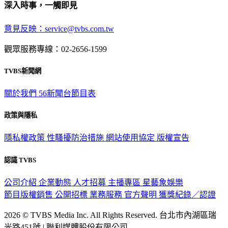
深入時事，一觸即見
意見反映：service@tvbs.com.tw
觀眾服務專線：02-2656-1599
TVBS新聞網
關於我們
56新聞台節目表
政策與隱私
隱私權政策
性騷擾防治措施
網站使用協定
版權宣告
認識 TVBS
公司介紹
企業動態
人才招募
主播專區
星藝象娛樂
節目版權銷售
公開招標
業務服務
官方聲明
獲獎紀錄／認證
2026 © TVBS Media Inc. All Rights Reserved. 台北市內湖區瑞
光路451號 | 聯利媒體股份有限公司