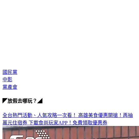
國民黨
中影
黨產會
◤放假去哪玩？◢
全台熱門活動、人氣攻略一次看！
高雄美食優惠開搶！再抽
萬元住宿券
下載食尚玩家APP！免費領取優惠券