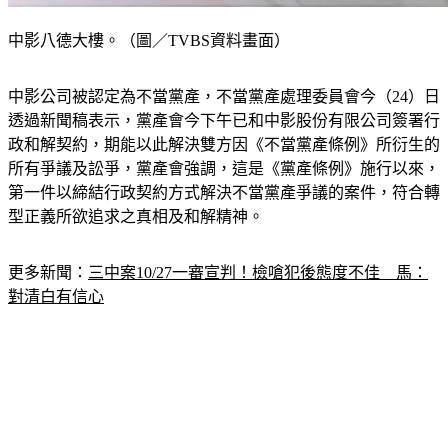
中影八德大樓。（圖／TVBS資料畫面）
中影公司被認定為不當黨產，不當黨產處理委員會今（24）日
透過新聞稿表示，黨產會今下午已和中影股份有限公司簽署行
政和解契約，期能以此解決雙方因《不當黨產條例》所衍生的
所有爭議及訟爭，黨產會強調，這是《黨產條例》施行以來，
第一件以締結行政契約方式解決不當黨產爭議的案件，符合轉
型正義所欲追求之真相及和解精神。
更多新聞：
三中案10/27一審宣判！檢嗆犯後態度不佳　馬：
對清白有信心