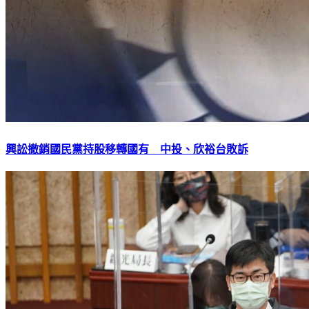
興訟撤銷國民黨持股移轉國有 中投、欣裕台敗訴