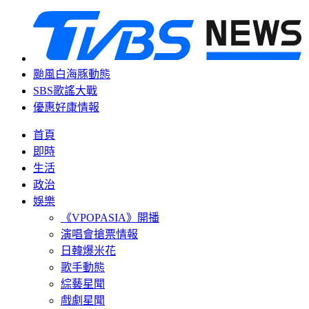
颱風白海豚動態
SBS歌謠大戰
優惠好康情報
首頁
即時
生活
政治
娛樂
《VPOPASIA》開播
演唱會搶票情報
日韓爆米花
歌手動態
綜藝星聞
戲劇星聞