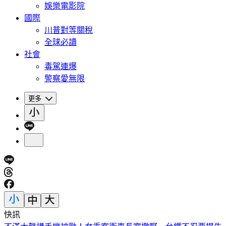
娛樂電影院
國際
川普對等關稅
全球必讀
社會
毒駕連爆
警察愛無限
更多
快訊