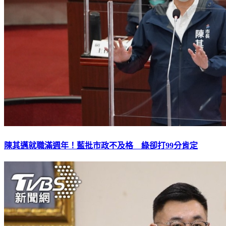
陳其邁就職滿週年！藍批市政不及格 綠卻打99分肯定