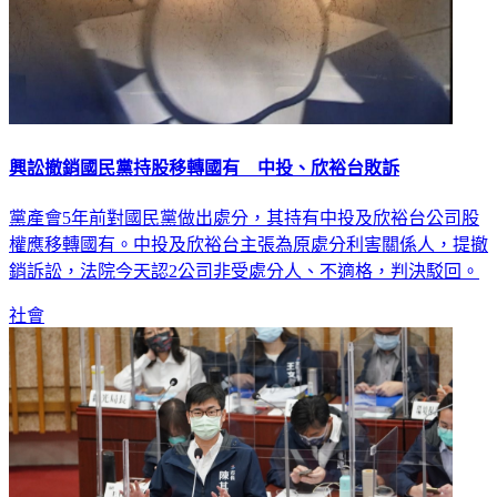
興訟撤銷國民黨持股移轉國有 中投、欣裕台敗訴
黨產會5年前對國民黨做出處分，其持有中投及欣裕台公司股
權應移轉國有。中投及欣裕台主張為原處分利害關係人，提撤
銷訴訟，法院今天認2公司非受處分人、不適格，判決駁回。
社會