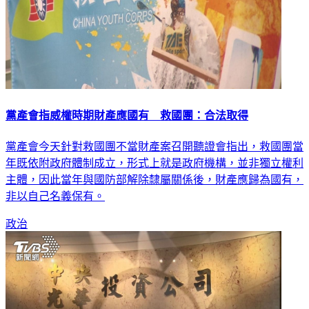
黨產會指威權時期財產應國有 救國團：合法取得
黨產會今天針對救國團不當財產案召開聽證會指出，救國團當
年既依附政府體制成立，形式上就是政府機構，並非獨立權利
主體，因此當年與國防部解除隸屬關係後，財產應歸為國有，
非以自己名義保有。
政治