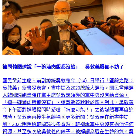
被問韓國瑜說「一碗滷肉飯都沒給」 吳敦義爆氣不訪了
國民黨前主席、前副總統吳敦義今（24）日舉行「堅毅之路：
吳敦義」新書發表會，書中提及2020總統大選時，國民黨候選
人韓國瑜砲轟時任黨主席吳敦義領導的黨中央沒有給資源，
「連一碗滷肉飯都沒有」，讓吳敦義耿耿於懷。對此，吳敦義
今下午面對媒體提問時怒嗆「怎麼可能！」之後媒體要再度追
問時，吳敦義直接生氣離場。更多新聞：吳敦義在新書中提
到，2022明明給韓國瑜很多資源，韓卻說黨中央沒有過他任何
資源，甚至多次放吳敦義的鴿子，被解讀為還在生韓的氣。吳