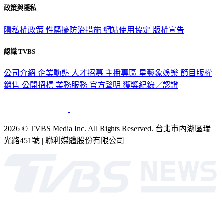
政策與隱私
隱私權政策
性騷擾防治措施
網站使用協定
版權宣告
認識 TVBS
公司介紹
企業動態
人才招募
主播專區
星藝象娛樂
節目版權
銷售
公開招標
業務服務
官方聲明
獲獎紀錄／認證
2026 © TVBS Media Inc. All Rights Reserved. 台北市內湖區瑞
光路451號 | 聯利媒體股份有限公司