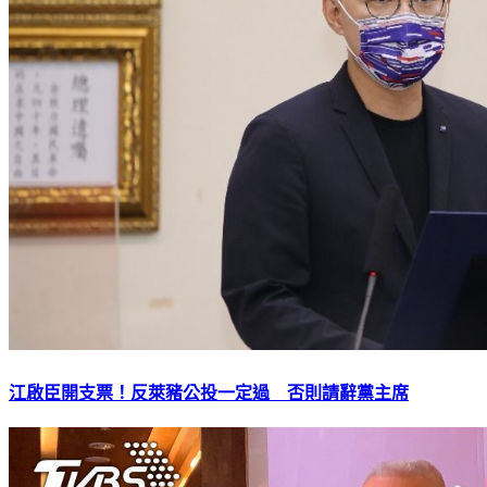
江啟臣開支票！反萊豬公投一定過 否則請辭黨主席