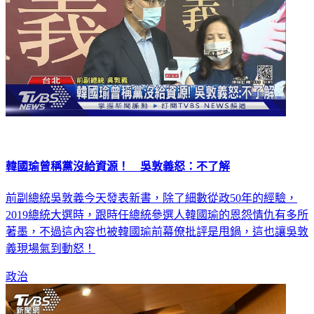
韓國瑜曾稱黨沒給資源！ 吳敦義怒：不了解
前副總統吳敦義今天發表新書，除了細數從政50年的經驗，
2019總統大選時，跟時任總統參選人韓國瑜的恩怨情仇有多所
著墨，不過這內容也被韓國瑜前幕僚批評是甩鍋，這也讓吳敦
義現場氣到動怒！
政治