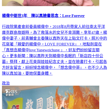
楊偉中逝世3年 陳以真臉書思念：Love Forever
行政院黨產會前委員楊偉中，2018年8月帶家人前往南太平洋
庫克群島旅遊時，為了救落水的女兒不幸溺斃，享年47歲。楊
偉中妻子、前青輔會主委陳以真昨天在上貼文打卡，照片中的
花寫著「親愛的楊偉中，LOVE FOREVER」，地點則是在
「真想念楊偉中love Yangweichung 」，好友們紛紛留言關
心。更多新聞：陳以真昨天到楊偉中長眠的「新店四十份公
墓」祭拜，獻上花束與娃娃紀念丈夫，並在臉書打卡，引起各
方好友留言，紛紛悼念楊偉中，「想念偉中哥」，也不少人為
陳以真加油，要她保重身體。
政治