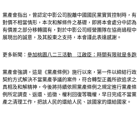
黨產會指出，曾認定中影公司脫離中國國民黨實質控制時，有
對價不相當情形，本次和解條件之基礎，即將本會處分中認為
有價差之部分移轉國有，對於中影公司經營團隊在協商過程中
展現出的誠意，及其股東之支持，本會謹此表達感謝。
更多新聞：
參加桃園八二三活動　江啟臣：時間有限就是多跑
黨產會強調，這是《黨產條例》施行以來，第一件以締結行政
契約方式解決不當黨產爭議的案件，符合轉型正義所欲追求之
真相及和解精神，今後將持續依照黨產條例之規定進行黨產條
例所定調查、返還、追徵、權利回復等職權，早日完成不當黨
產之清理工作，把該人民的還給人民、該國家的還給國家。