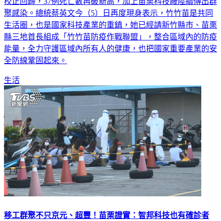
台灣新冠本土疫情延燒，今天又新增布新增476例確診、35例
校正回歸，37例死亡數再破新高，加上苗栗科技廠陸續傳出群
聚感染。總統蔡英文今（5）日再度現身表示，竹竹苗是共同
生活圈，也是國家科技產業的重鎮，她已經請新竹縣市、苗栗
縣三地首長組成「竹竹苗防疫作戰聯盟」，整合區域內的防疫
能量，全力守護區域內所有人的健康，也把國家重要產業的安
全防線鞏固起來。
生活