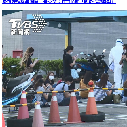
疫情燒進科學園區 蔡英文：竹竹苗組「防疫作戰聯盟」