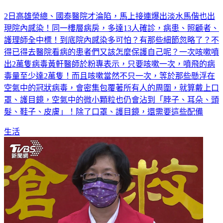
國泰、馬偕都爆院內感染！醫：「防護8配備」連鞋套也要
2日高雄榮總、國泰醫院才淪陷，馬上接連爆出淡水馬偕也出
現院內感染！同一樓層病房，多達13人確診，病患、照顧者、
護理師全中標！到底院內感染多可怕？有那些細節忽略了？不
得已得去醫院看病的患者們又該怎麼保護自己呢？一次咳嗽噴
出2萬隻病毒黃軒醫師於粉專表示，只要咳嗽一次，噴飛的病
毒量至少達2萬隻！而且咳嗽當然不只一次，等於那些懸浮在
空氣中的冠狀病毒，會密集包覆著所有人的周圍，就算戴上口
罩、護目鏡，空氣中的微小顆粒也仍會沾到「脖子、耳朵、頭
髮、鞋子、皮膚」！除了口罩、護目鏡，還需要這些配備
生活