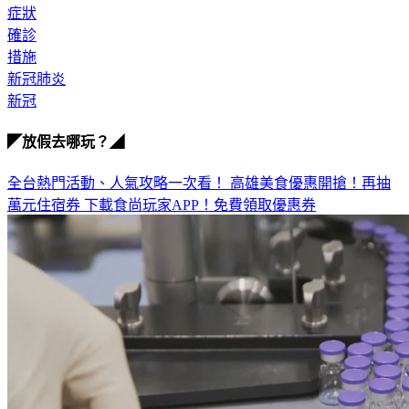
疾管署
症狀
確診
措施
新冠肺炎
新冠
◤放假去哪玩？◢
全台熱門活動、人氣攻略一次看！
高雄美食優惠開搶！再抽
萬元住宿券
下載食尚玩家APP！免費領取優惠券