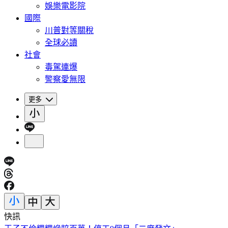
娛樂電影院
國際
川普對等關稅
全球必讀
社會
毒駕連爆
警察愛無限
更多
快訊