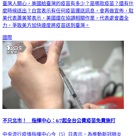
臺灣人關心，美國給臺灣的疫苗有多少？是哪款疫苗？還有什
麼時候送出？白宮表示有任何疫苗運送訊息，會再做宣佈，駐
美代表蕭美琴表示，美國還在協調相關作業，代表處會盡全
力，爭取美方加快速度將疫苗送到臺灣。
國際
不只北市！ 指揮中心：6/7起全台公費疫苗免費施打