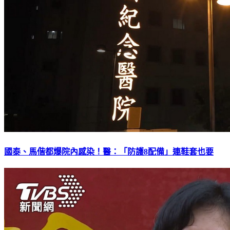
國泰、馬偕都爆院內感染！醫：「防護8配備」連鞋套也要