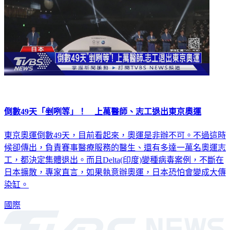
倒數49天「剉咧等」！ 上萬醫師、志工退出東京奧運
東京奧運倒數49天，目前看起來，奧運是非辦不可。不過這時
候卻傳出，負責賽事醫療服務的醫生、還有多達一萬名奧運志
工，都決定集體退出。而且Delta(印度)變種病毒案例，不斷在
日本擴散，專家直言，如果執意辦奧運，日本恐怕會變成大傳
染缸。
國際