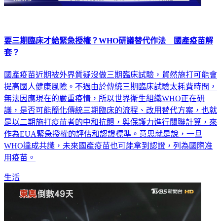
要三期臨床才給緊急授權？WHO研議替代作法 國產疫苗解
套？
國產疫苗近期被外界質疑沒做三期臨床試驗，貿然施打可能會
提高國人健康風險。不過由於傳統三期臨床試驗太耗費時間，
無法因應現在的嚴重疫情，所以世界衛生組織WHO正在研
議，是否可能簡化傳統三期臨床的流程、改用替代方案，也就
是以二期施打疫苗者的中和抗體，與保護力進行關聯計算，來
作為EUA緊急授權的評估和認證標準。意思就是說，一旦
WHO達成共識，未來國產疫苗也可能拿到認證，列為國際准
用疫苗。
生活