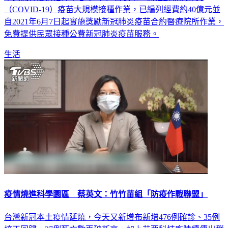
中央流行疫情指揮中心今（5）日表示，為推動新冠肺炎
（COVID-19）疫苗大規模接種作業，已編列經費約40億元並
自2021年6月7日起實施獎勵新冠肺炎疫苗合約醫療院所作業，
免費提供民眾接種公費新冠肺炎疫苗服務。
生活
疫情燒進科學園區 蔡英文：竹竹苗組「防疫作戰聯盟」