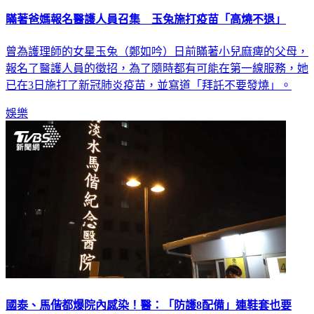
瞞著爸媽報名醫護人員召集 玉兔施打疫苗「高燒不退」
曾為護理師的女星玉兔（鄭如吟）日前瞞著小兒麻痺的父母，
報名了醫護人員的徵招，為了隨時都有可能在第一線服務，她
已在3日施打了新冠肺炎疫苗，並寫道「拜託不要發燒」。
娛樂