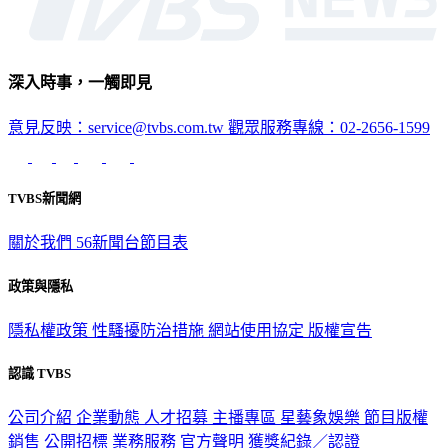
深入時事，一觸即見
意見反映：service@tvbs.com.tw
觀眾服務專線：02-2656-1599
TVBS新聞網
關於我們
56新聞台節目表
政策與隱私
隱私權政策
性騷擾防治措施
網站使用協定
版權宣告
認識 TVBS
公司介紹
企業動態
人才招募
主播專區
星藝象娛樂
節目版權