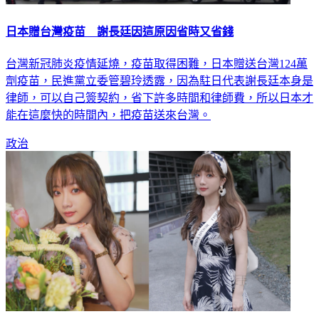
日本贈台灣疫苗 謝長廷因這原因省時又省錢
台灣新冠肺炎疫情延燒，疫苗取得困難，日本贈送台灣124萬
劑疫苗，民進黨立委管碧玲透露，因為駐日代表謝長廷本身是
律師，可以自己簽契約，省下許多時間和律師費，所以日本才
能在這麼快的時間內，把疫苗送來台灣。
政治