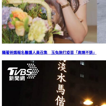
瞞著爸媽報名醫護人員召集 玉兔施打疫苗「高燒不退」