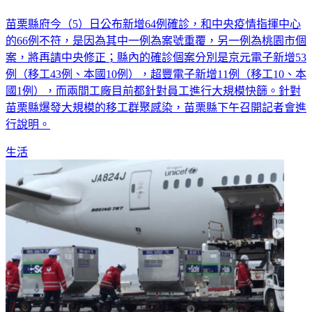
移工群聚不只京元、超豐！苗栗證實：智邦科技也有確診者
苗栗縣府今（5）日公布新增64例確診，和中央疫情指揮中心
的66例不符，是因為其中一例為案號重覆，另一例為桃園市個
案，將再請中央修正；縣內的確診個案分別是京元電子新增53
例（移工43例、本國10例），超豐電子新增11例（移工10、本
國1例），而兩間工廠目前都針對員工進行大規模快篩。針對
苗栗縣爆發大規模的移工群聚感染，苗栗縣下午召開記者會進
行說明。
生活