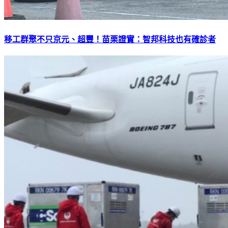
移工群聚不只京元、超豐！苗栗證實：智邦科技也有確診者