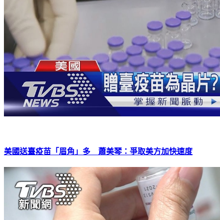
美國送臺疫苗「眉角」多 蕭美琴：爭取美方加快速度