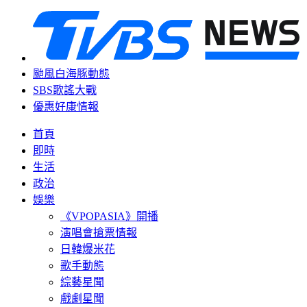
颱風白海豚動態
SBS歌謠大戰
優惠好康情報
首頁
即時
生活
政治
娛樂
《VPOPASIA》開播
演唱會搶票情報
日韓爆米花
歌手動態
綜藝星聞
戲劇星聞