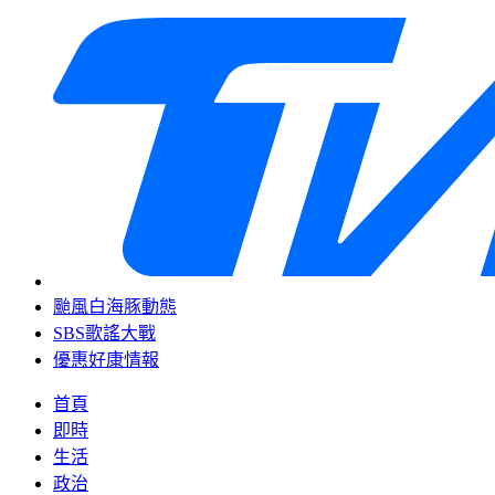
颱風白海豚動態
SBS歌謠大戰
優惠好康情報
首頁
即時
生活
政治