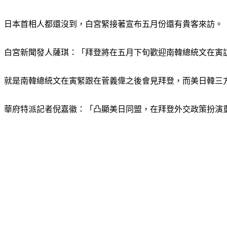
日本首相人都還沒到，白宮緊接著宣布五月份還有貴客來訪。
白宮新聞發人薩琪：「拜登將在五月下旬歡迎南韓總統文在寅
就是南韓總統文在寅緊跟在菅義偉之後會見拜登，而美日韓三方
華府特派記者倪嘉徽：「凸顯美日同盟，在拜登外交政策扮演