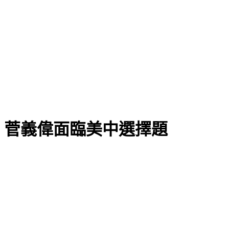
 菅義偉面臨美中選擇題