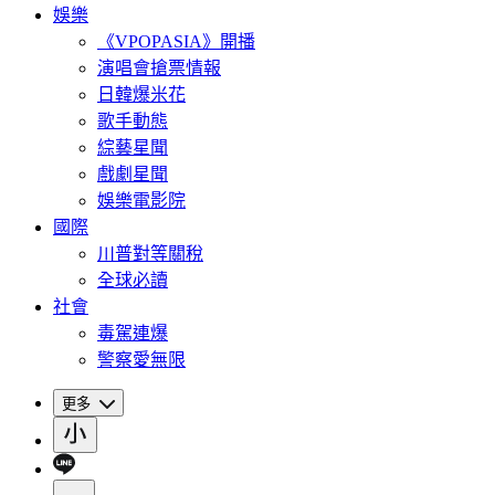
娛樂
《VPOPASIA》開播
演唱會搶票情報
日韓爆米花
歌手動態
綜藝星聞
戲劇星聞
娛樂電影院
國際
川普對等關稅
全球必讀
社會
毒駕連爆
警察愛無限
更多