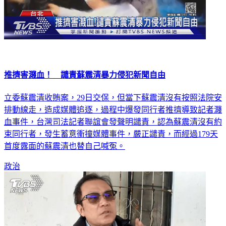
推擠害濺血！ 譴責蘇震清暴力侵犯新聞自由
立委蘇震清收賄案，29日交保，但當下蘇震清沒有按照法院安
排動線走，造成媒體追逐，過程中爆發同行者推擠導致記者濺
血事件，台灣司法記者聯誼會發聲明譴責，認為蘇震清沒有約
束同行者，發生蓄意衝撞媒體事件，嚴正譴責，而經過179天
首度露面的蘇震清也替自己喊冤。
政治