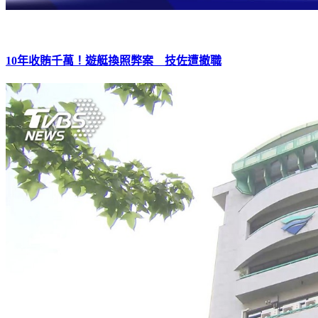
10年收賄千萬！遊艇換照弊案 技佐遭撤職