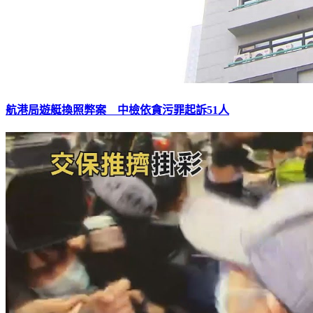
航港局遊艇換照弊案 中檢依貪污罪起訴51人