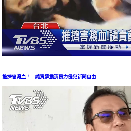
推擠害濺血！ 譴責蘇震清暴力侵犯新聞自由