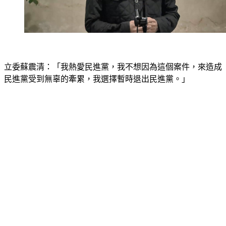
立委蘇震清：「我熱愛民進黨，我不想因為這個案件，來造成
民進黨受到無辜的牽累，我選擇暫時退出民進黨。」