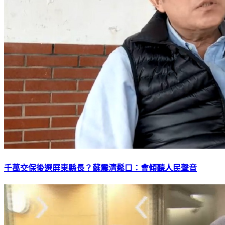
千萬交保後選屏東縣長？蘇震清鬆口：會傾聽人民聲音