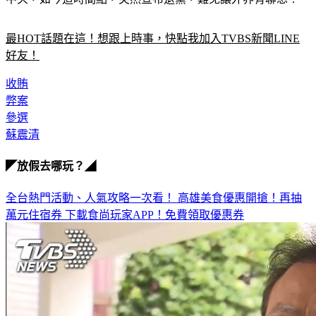
最HOT話題在這！想跟上時事，快點我加入TVBS新聞LINE
好友！
收賄
弊案
參選
蘇震清
◤放假去哪玩？◢
全台熱門活動、人氣攻略一次看！
高雄美食優惠開搶！再抽
萬元住宿券
下載食尚玩家APP！免費領取優惠券