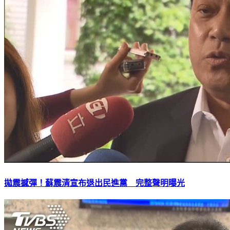
拋震撼彈！蘇震清宣布退出民進黨 完整聲明曝光