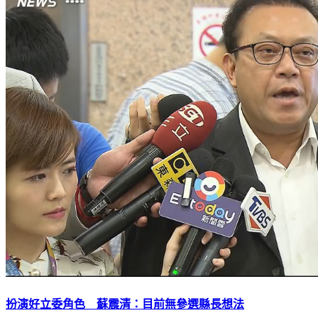
扮演好立委角色 蘇震清：目前無參選縣長想法