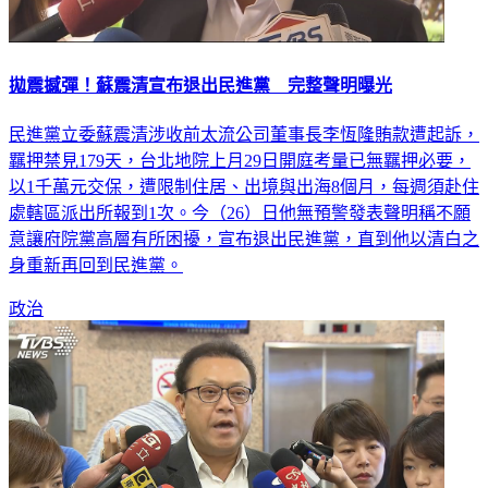
拋震撼彈！蘇震清宣布退出民進黨 完整聲明曝光
民進黨立委蘇震清涉收前太流公司董事長李恆隆賄款遭起訴，
羈押禁見179天，台北地院上月29日開庭考量已無羈押必要，
以1千萬元交保，遭限制住居、出境與出海8個月，每週須赴住
處轄區派出所報到1次。今（26）日他無預警發表聲明稱不願
意讓府院黨高層有所困擾，宣布退出民進黨，直到他以清白之
身重新再回到民進黨。
政治