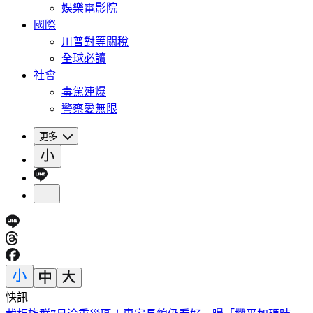
娛樂電影院
國際
川普對等關稅
全球必讀
社會
毒駕連爆
警察愛無限
更多
快訊