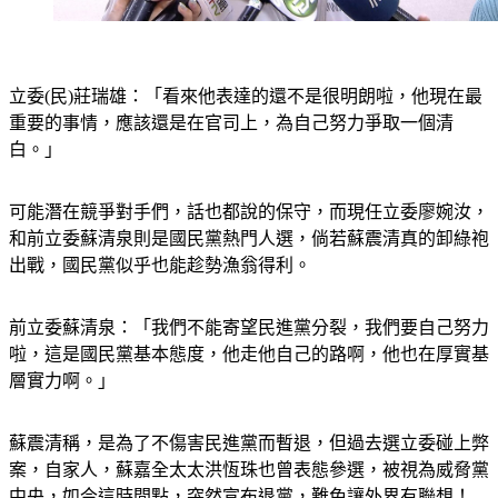
立委(民)莊瑞雄：「看來他表達的還不是很明朗啦，他現在最
重要的事情，應該還是在官司上，為自己努力爭取一個清
白。」
可能潛在競爭對手們，話也都說的保守，而現任立委廖婉汝，
和前立委蘇清泉則是國民黨熱門人選，倘若蘇震清真的卸綠袍
出戰，國民黨似乎也能趁勢漁翁得利。
前立委蘇清泉：「我們不能寄望民進黨分裂，我們要自己努力
啦，這是國民黨基本態度，他走他自己的路啊，他也在厚實基
層實力啊。」
蘇震清稱，是為了不傷害民進黨而暫退，但過去選立委碰上弊
案，自家人，蘇嘉全太太洪恆珠也曾表態參選，被視為威脅黨
中央，如今這時間點，突然宣布退黨，難免讓外界有聯想！