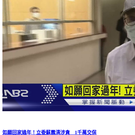
如願回家過年！立委蘇震清涉貪 1千萬交保