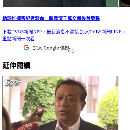
助理推擠害記者濺血 蘇震清千萬交保後首發聲
下載TVBS新聞APP，最新消息不漏接
加入TVBS新聞LINE，
重點新聞一次看
延伸閱讀