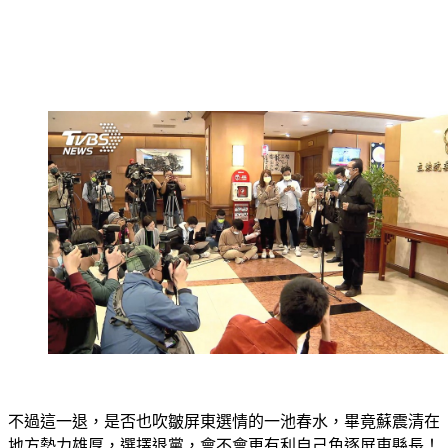
不過這一退，是否也吹皺屏東選情的一池春水，畢竟蘇震清在
地方勢力雄厚，選擇退黨，會不會更有利自己角逐屏東縣長！