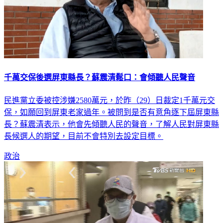
千萬交保後選屏東縣長？蘇震清鬆口：會傾聽人民聲音
民進黨立委被控涉嫌2580萬元，於昨（29）日裁定1千萬元交
保，如願回到屏東老家過年。被問到是否有意角逐下屆屏東縣
長？蘇震清表示，他會先傾聽人民的聲音，了解人民對屏東縣
長候選人的期望，目前不會特別去設定目標。
政治