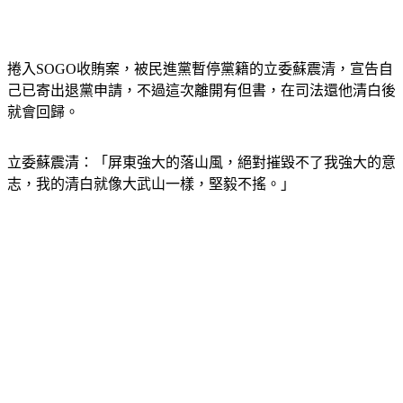
捲入SOGO收賄案，被民進黨暫停黨籍的立委蘇震清，宣告自
己已寄出退黨申請，不過這次離開有但書，在司法還他清白後
就會回歸。
立委蘇震清：「屏東強大的落山風，絕對摧毀不了我強大的意
志，我的清白就像大武山一樣，堅毅不搖。」