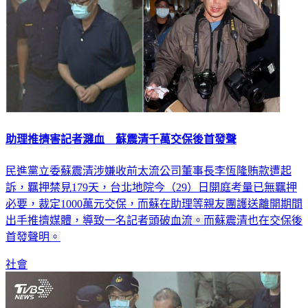
助理推擠害記者濺血 蘇震清千萬交保後首發聲
民進黨立委蘇震清涉嫌收前太流公司董事長李恆隆賄款遭起
訴，羈押禁見179天，台北地院今（29）日開庭考量已無羈押
必要，裁定1000萬元交保，而蘇在助理等親友團護送離開期間
出手推擠媒體，導致一名記者頭破血流。而蘇震清也在交保後
首發聲明。
社會