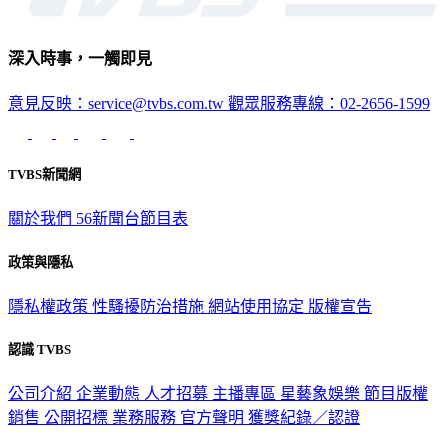
深入時事，一觸即見
意見反映：service@tvbs.com.tw
觀眾服務專線：02-2656-1599
TVBS新聞網
關於我們
56新聞台節目表
政策與隱私
隱私權政策
性騷擾防治措施
網站使用協定
版權宣告
認識 TVBS
公司介紹
企業動態
人才招募
主播專區
星藝象娛樂
節目版權
銷售
公開招標
業務服務
官方聲明
獲獎紀錄／認證