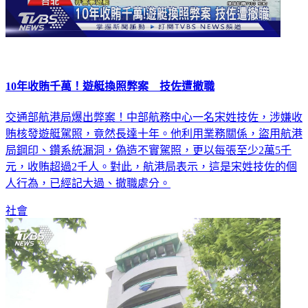
10年收賄千萬！遊艇換照弊案 技佐遭撤職
交通部航港局爆出弊案！中部航務中心一名宋姓技佐，涉嫌收
賄核發遊艇駕照，竟然長達十年。他利用業務關係，盜用航港
局鋼印、鑽系統漏洞，偽造不實駕照，更以每張至少2萬5千
元，收賄超過2千人。對此，航港局表示，這是宋姓技佐的個
人行為，已經記大過、撤職處分。
社會