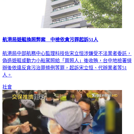
航港局遊艇換照弊案 中檢依貪污罪起訴51人
航港局中部航務中心監理科技佐宋立恒涉嫌受不法業者委託，
偽造遊艇或動力小船駕照給「買照人」後收賄，台中地檢署偵
辦後依違反貪污治罪條例等罪，起訴宋立恒、代辦業者等51
人。
社會