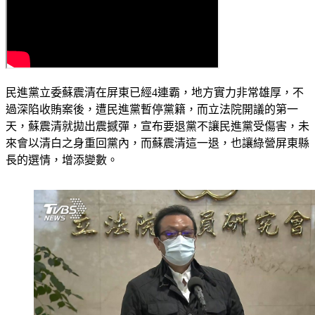
民進黨立委蘇震清在屏東已經4連霸，地方實力非常雄厚，不
過深陷收賄案後，遭民進黨暫停黨籍，而立法院開議的第一
天，蘇震清就拋出震撼彈，宣布要退黨不讓民進黨受傷害，未
來會以清白之身重回黨內，而蘇震清這一退，也讓綠營屏東縣
長的選情，增添變數。