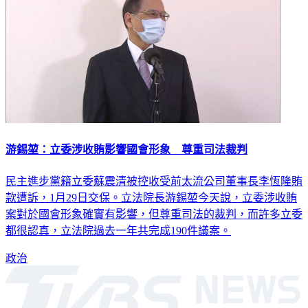
游錫堃：立委涉收賄影響國會形象 尊重司法裁判
民主進步黨籍立委蘇震清被控收受前太流公司董事長李恆隆賄
款遭訴，1月29日交保。立法院長游錫堃今天說，立委涉收賄
案對於國會形象確實有影響，但尊重司法的裁判，而許多立委
都很認真，立法院過去一年共完成190件議案。
政治