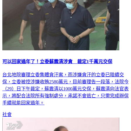
可以回家過年了！立委蘇震清涉貪 裁定1千萬元交保
台北地院審理立委集體貪汙案，而涉嫌貪汙的立委已陸續交
保，立委被控涉嫌收賄2580萬元，目前審理告一段落，法院今
（29）日下午裁定，蘇震清以1000萬元交保，蘇震清向法官表
示，將配合法院所有強制處分，承諾不會逃亡，只需完成辦保
手續就能回家過年。
社會