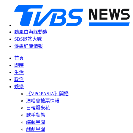
颱風白海豚動態
SBS歌謠大戰
優惠好康情報
首頁
即時
生活
政治
娛樂
《VPOPASIA》開播
演唱會搶票情報
日韓爆米花
歌手動態
綜藝星聞
戲劇星聞