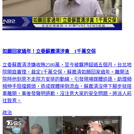
如願回家過年！立委蘇震清涉貪 1千萬交保
立委蘇震清涉嫌收賄2580萬，至今被羈押超過五個月，台北地
院開庭審理，裁定1千萬交保，蘇震清如願回家過年。離開法
院時他刻意不走院方安排的動線，引發現場媒體追逐，助理頻
頻伸手阻擋鏡頭，造成媒體摔倒流血，蘇震清沒停下腳步就搭
車離開，事後發聲明道歉，沒注意大家的安全問題，將派人前
往致意。
政治