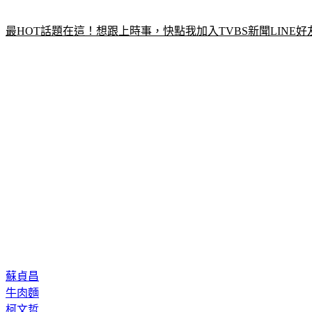
最HOT話題在這！想跟上時事，快點我加入TVBS新聞LINE好
蘇貞昌
牛肉麵
柯文哲