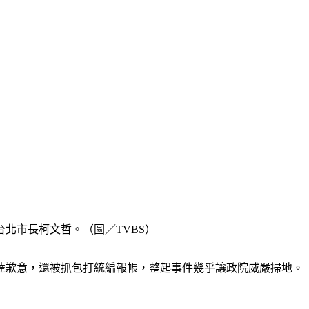
北市長柯文哲。（圖／TVBS）
達歉意，還被抓包打統編報帳，整起事件幾乎讓政院威嚴掃地。