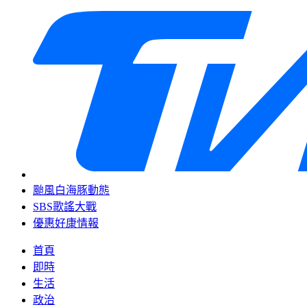
颱風白海豚動態
SBS歌謠大戰
優惠好康情報
首頁
即時
生活
政治