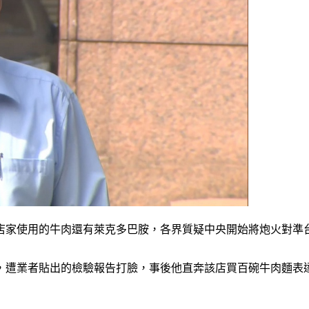
店家使用的牛肉還有萊克多巴胺，各界質疑中央開始將炮火對準台
，遭業者貼出的檢驗報告打臉，事後他直奔該店買百碗牛肉麵表