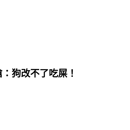
嗆：狗改不了吃屎！