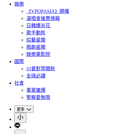
娛樂
《VPOPASIA》開播
演唱會搶票情報
日韓爆米花
歌手動態
綜藝星聞
戲劇星聞
娛樂電影院
國際
川普對等關稅
全球必讀
社會
毒駕連爆
警察愛無限
更多