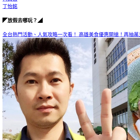
丁怡銘
◤放假去哪玩？◢
全台熱門活動、人氣攻略一次看！
高雄美食優惠開搶！再抽萬