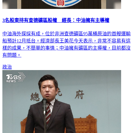
3名股東持有查德礦區股權 經長：中油擁有主導權
中油海外探採有成，位於非洲查德礦區95萬桶原油的首艘運輸
船預計12月抵台。經濟部長王美花今天表示，非常不容易有這
樣的成果，不簡單的事情；中油擁有礦區的主導權，目前都沒
有問題。
政治