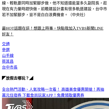
線、輕軌要同時加緊腳步做，他不知道還能當多久副院長，趁
現在有力量時趕快做，前瞻建設計畫有很多軌道建設，台中市
若不加緊腳步，豈不是白白浪費機會。（中央社）
最HOT話題在這！想跟上時事，快點我加入TVBS新聞LINE
好友！
交通
參選
山手線
蔡其昌
台中市長
◤放假去哪玩？◢
全台熱門活動、人氣攻略一次看！
高雄美食優惠開搶！再抽
萬元住宿券
下載食尚玩家APP！免費領取優惠券