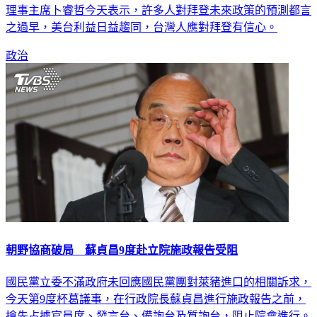
理事主席卜睿哲今天表示，許多人對拜登未來政策的預測都言
之過早，美台利益日益趨同，台灣人應對拜登有信心。
政治
朝野協商破局 蘇貞昌9度赴立院施政報告受阻
國民黨立委不滿政府未回應國民黨團對萊豬進口的相關訴求，
今天第9度杯葛議事，在行政院長蘇貞昌進行施政報告之前，
搶先占據官員席、發言台、備詢台及質詢台，阻止院會進行。