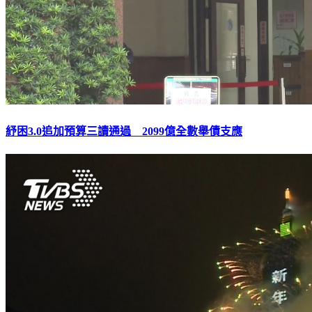
紓困3.0追加預算三讀通過 2099億全數舉債支應