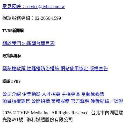
意見反映：service@tvbs.com.tw
觀眾服務專線：02-2656-1599
TVBS新聞網
關於我們
56新聞台節目表
政策與隱私
隱私權政策
性騷擾防治措施
網站使用協定
版權宣告
認識 TVBS
公司介紹
企業動態
人才招募
主播專區
星藝象娛樂
節目版權銷售
公開招標
業務服務
官方聲明
獲獎紀錄／認證
2026 © TVBS Media Inc. All Rights Reserved. 台北市內湖區瑞
光路451號 | 聯利媒體股份有限公司