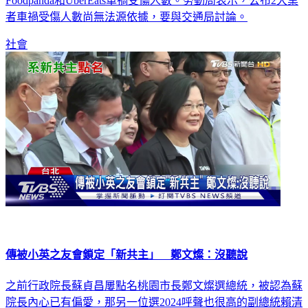
Foodpanda和UberEats車禍受傷人數。勞動局表示，公布2大業
者車禍受傷人數尚無法源依據，要與交通局討論。
社會
傳被小英之友會鎖定「新共主」 鄭文燦：沒聽說
之前行政院長蘇貞昌屢點名桃園市長鄭文燦選總統，被認為蘇
院長內心已有偏愛，那另一位選2024呼聲也很高的副總統賴清