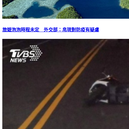
旅遊泡泡時程未定 外交部：帛琉對防疫有疑慮