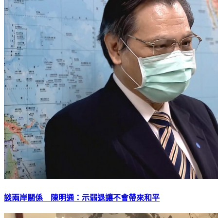
談兩岸關係 陳明通：示弱退讓不會帶來和平