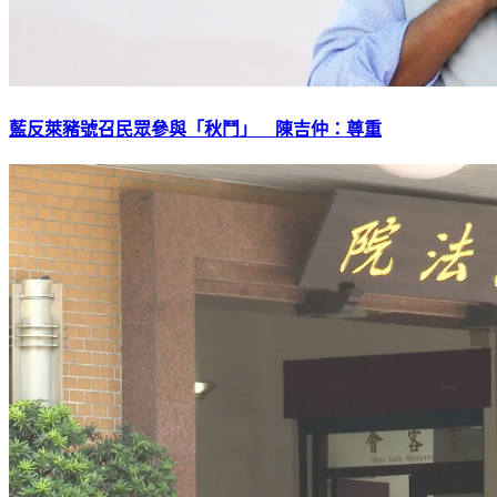
藍反萊豬號召民眾參與「秋鬥」 陳吉仲：尊重