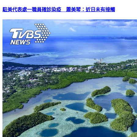
駐美代表處一職員確診染疫 蕭美琴：近日未有接觸