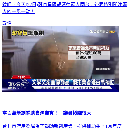
德呢？今天(22日)蘇貞昌跟賴清德兩人同台，外界特別關注兩
人的一舉一動！
政治
拿百萬新創補助賣淘寶貨！ 議員揪賺很大
台北市府產發局為了鼓勵新創產業，提供補助金，108年度一