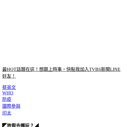
最HOT話題在這！想跟上時事，快點我加入TVBS新聞LINE
好友！
蔡英文
WHO
防疫
國際參與
印太
◤放假去哪玩？◢