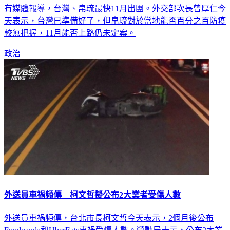
有媒體報導，台灣、帛琉最快11月出團。外交部次長曾厚仁今
天表示，台灣已準備好了，但帛琉對於當地能否百分之百防疫
較無把握，11月能否上路仍未定案。
政治
外送員車禍頻傳 柯文哲擬公布2大業者受傷人數
外送員車禍頻傳，台北市長柯文哲今天表示，2個月後公布