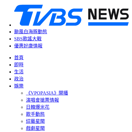
颱風白海豚動態
SBS歌謠大戰
優惠好康情報
首頁
即時
生活
政治
娛樂
《VPOPASIA》開播
演唱會搶票情報
日韓爆米花
歌手動態
綜藝星聞
戲劇星聞