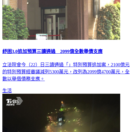
紓困3.0追加預算三讀通過 2099億全數舉債支應
立法院會今（22）日三讀通過「」特別預算追加案，2100億元
的特別預算經審議減列5300萬元，改列為2099億4700萬元，全
數以舉借債務支應。
生活