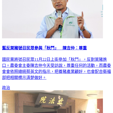
藍反萊豬號召民眾參與「秋鬥」 陳吉仲：尊重
國民黨將號召民眾11月22日上街參加「秋鬥」，反對萊豬進
口。農委會主委陳吉仲今天受訪說，尊重任何的活動，而農委
會會依照總統蔡英文的指示，把養豬產業顧好，也會配合衛福
部把相關標示清楚做好。
政治