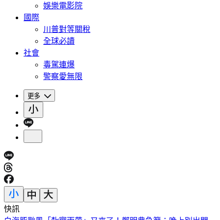
娛樂電影院
國際
川普對等關稅
全球必讀
社會
毒駕連爆
警察愛無限
更多
快訊