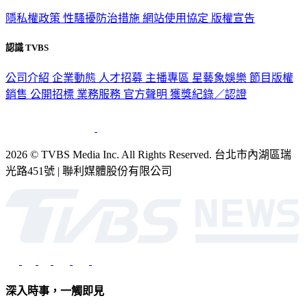
隱私權政策
性騷擾防治措施
網站使用協定
版權宣告
認識 TVBS
公司介紹
企業動態
人才招募
主播專區
星藝象娛樂
節目版權
銷售
公開招標
業務服務
官方聲明
獲獎紀錄／認證
2026 © TVBS Media Inc. All Rights Reserved. 台北市內湖區瑞
光路451號 | 聯利媒體股份有限公司
深入時事，一觸即見