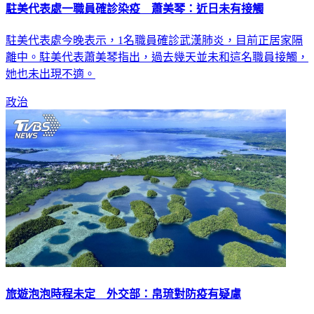
駐美代表處一職員確診染疫 蕭美琴：近日未有接觸
駐美代表處今晚表示，1名職員確診武漢肺炎，目前正居家隔
離中。駐美代表蕭美琴指出，過去幾天並未和這名職員接觸，
她也未出現不適。
政治
旅遊泡泡時程未定 外交部：帛琉對防疫有疑慮