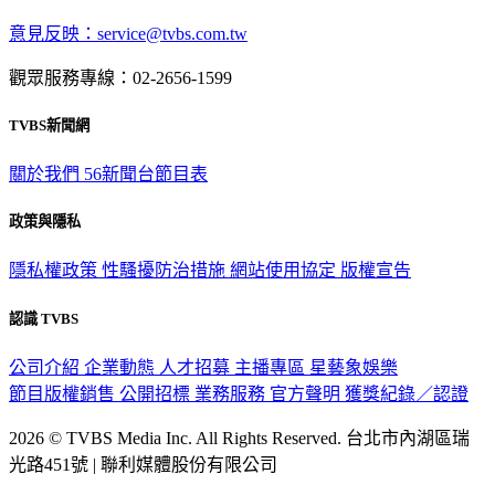
意見反映：service@tvbs.com.tw
觀眾服務專線：02-2656-1599
TVBS新聞網
關於我們
56新聞台節目表
政策與隱私
隱私權政策
性騷擾防治措施
網站使用協定
版權宣告
認識 TVBS
公司介紹
企業動態
人才招募
主播專區
星藝象娛樂
節目版權銷售
公開招標
業務服務
官方聲明
獲獎紀錄／認證
2026 © TVBS Media Inc. All Rights Reserved. 台北市內湖區瑞
光路451號 | 聯利媒體股份有限公司