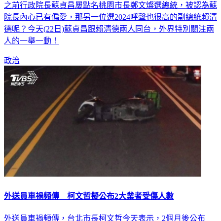
之前行政院長蘇貞昌屢點名桃園市長鄭文燦選總統，被認為蘇
院長內心已有偏愛，那另一位選2024呼聲也很高的副總統賴清
德呢？今天(22日)蘇貞昌跟賴清德兩人同台，外界特別關注兩
人的一舉一動！
政治
外送員車禍頻傳 柯文哲擬公布2大業者受傷人數
外送員車禍頻傳，台北市長柯文哲今天表示，2個月後公布