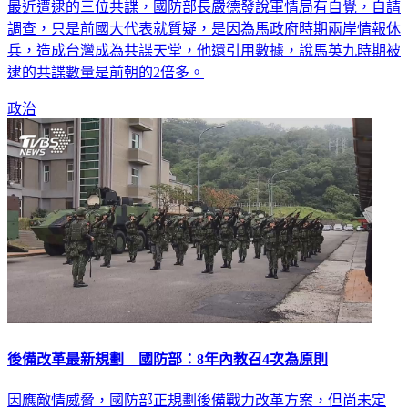
最近遭逮的三位共諜，國防部長嚴德發說軍情局有自覺，自請
調查，只是前國大代表就質疑，是因為馬政府時期兩岸情報休
兵，造成台灣成為共諜天堂，他還引用數據，說馬英九時期被
逮的共諜數量是前朝的2倍多。
政治
後備改革最新規劃 國防部：8年內教召4次為原則
因應敵情威脅，國防部正規劃後備戰力改革方案，但尚未定