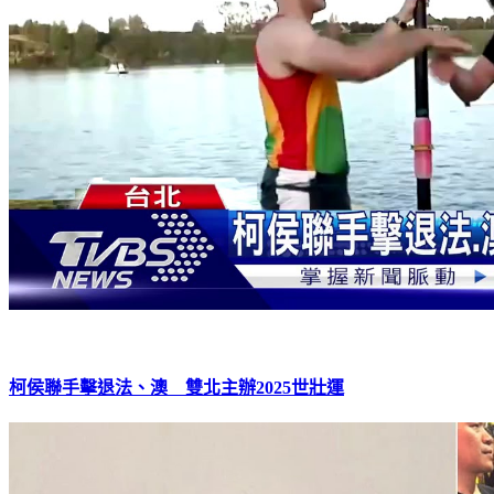
柯侯聯手擊退法、澳 雙北主辦2025世壯運