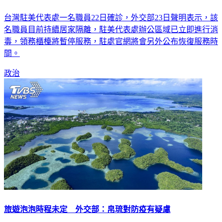
台灣駐美代表處一名職員22日確診，外交部23日聲明表示，該
名職員目前持續居家隔離，駐美代表處辦公區域已立即進行消
毒，領務櫃檯將暫停服務，駐處官網將會另外公布恢復服務時
間。
政治
旅遊泡泡時程未定 外交部：帛琉對防疫有疑慮