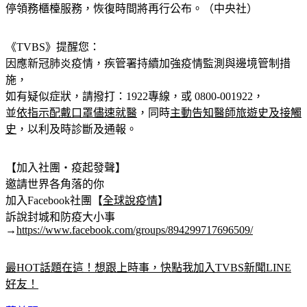
停領務櫃檯服務，恢復時間將再行公布。（中央社）
《TVBS》提醒您：
因應新冠肺炎疫情，疾管署持續加強疫情監測與邊境管制措
施，
如有疑似症狀，請撥打：1922專線，或 0800-001922，
並
依指示配戴口罩儘速就醫
，同時
主動告知醫師旅遊史及接觸
史
，以利及時診斷及通報。
【加入社團‧疫起發聲】
邀請世界各角落的你
加入Facebook社團【
全球說疫情
】
訴說封城和防疫大小事
→
https://www.facebook.com/groups/894299717696509/
最HOT話題在這！想跟上時事，快點我加入TVBS新聞LINE
好友！