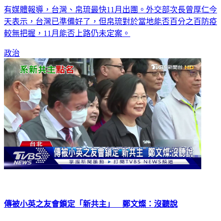
有媒體報導，台灣、帛琉最快11月出團。外交部次長曾厚仁今
天表示，台灣已準備好了，但帛琉對於當地能否百分之百防疫
較無把握，11月能否上路仍未定案。
政治
傳被小英之友會鎖定「新共主」 鄭文燦：沒聽說