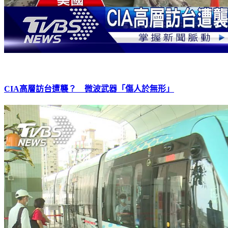
CIA高層訪台遭襲？ 微波武器「傷人於無形」