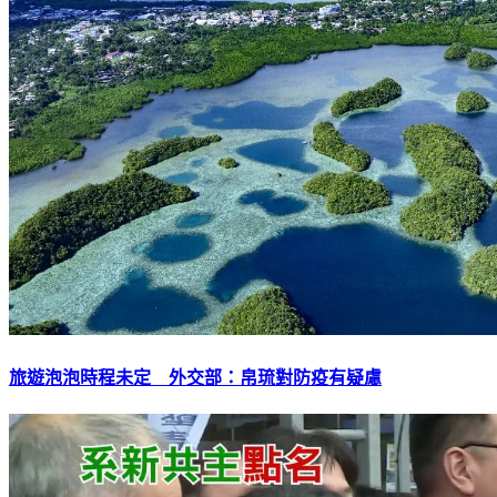
旅遊泡泡時程未定 外交部：帛琉對防疫有疑慮