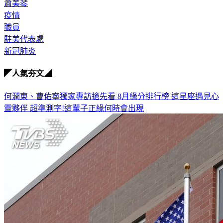
蕭美琴
疫情
職員
駐美代表處
新冠肺炎
◤人氣夯文◢
何潤東、曹佑寧獨家專訪搶先看
8月緣分排行榜 這星座遇見心
靈夥伴
超準測字!這輩子正緣何時會出現