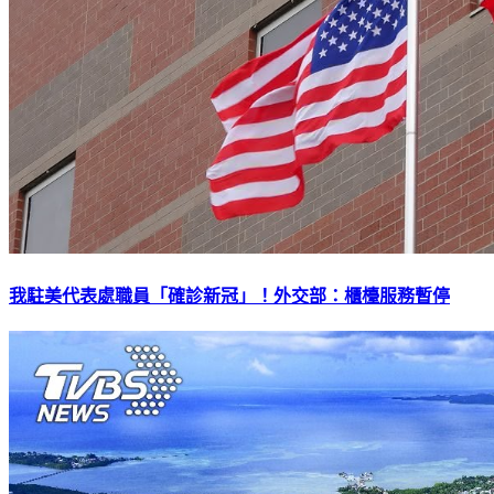
我駐美代表處職員「確診新冠」！外交部：櫃檯服務暫停