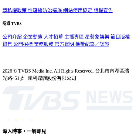
隱私權政策
性騷擾防治措施
網站使用協定
版權宣告
認識 TVBS
公司介紹
企業動態
人才招募
主播專區
星藝象娛樂
節目版權
銷售
公開招標
業務服務
官方聲明
獲獎紀錄／認證
2026 © TVBS Media Inc. All Rights Reserved. 台北市內湖區瑞
光路451號 | 聯利媒體股份有限公司
深入時事，一觸即見