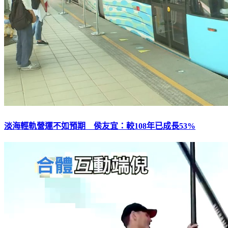
淡海輕軌營運不如預期 侯友宜：較108年已成長53%