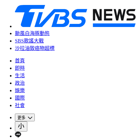
颱風白海豚動態
SBS歌謠大戰
沙拉油致癌物超標
首頁
即時
生活
政治
娛樂
國際
社會
更多