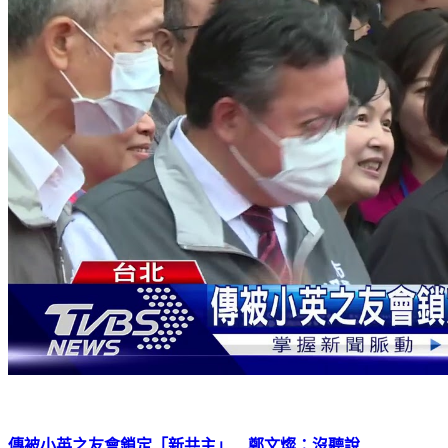
傳被小英之友會鎖定「新共主」 鄭文燦：沒聽說