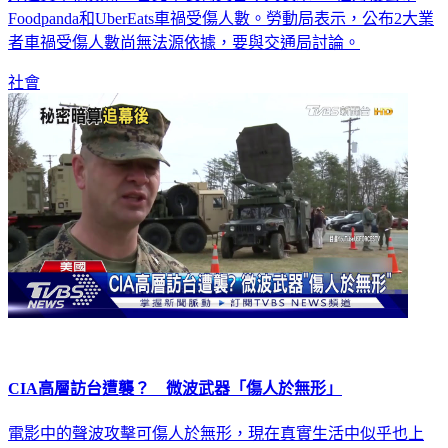
Foodpanda和UberEats車禍受傷人數。勞動局表示，公布2大業
者車禍受傷人數尚無法源依據，要與交通局討論。
社會
CIA高層訪台遭襲？ 微波武器「傷人於無形」
電影中的聲波攻擊可傷人於無形，現在真實生活中似乎也上