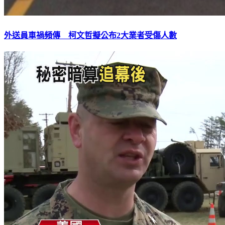
外送員車禍頻傳 柯文哲擬公布2大業者受傷人數