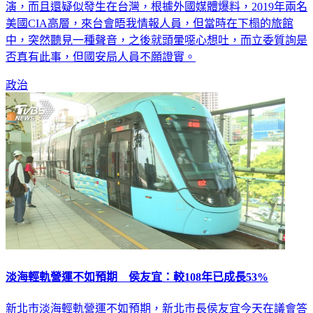
演，而且還疑似發生在台灣，根據外國媒體爆料，2019年兩名
美國CIA高層，來台會晤我情報人員，但當時在下榻的旅館
中，突然聽見一種聲音，之後就頭暈噁心想吐，而立委質詢是
否真有此事，但國安局人員不願證實。
政治
淡海輕軌營運不如預期 侯友宜：較108年已成長53%
新北市淡海輕軌營運不如預期，新北市長侯友宜今天在議會答