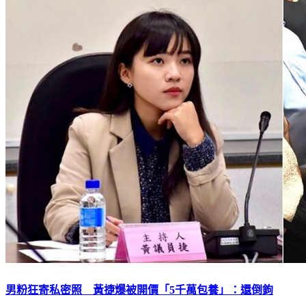
男粉狂寄私密照 黃捷爆被開價「5千萬包養」：還倒鉤