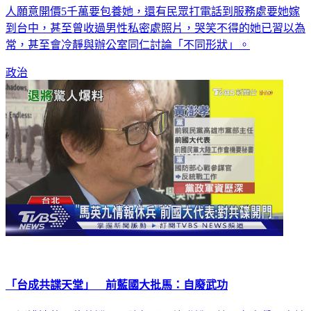
人願意開價5千萬要包養她，還有民眾打電話到服務處要她嫁
到台中，甚至曾收過男性私密處照片，哭笑不得的她已習以為
常，甚至會冷靜與辦公室同仁討論「不同形狀」。
政治
「台成共諜天堂」 前藍國大批馬：自廢武功