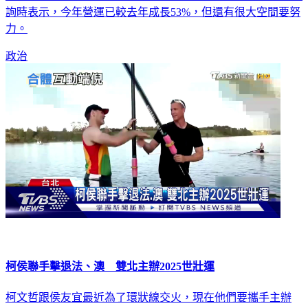
詢時表示，今年營運已較去年成長53%，但還有很大空間要努
力。
政治
柯侯聯手擊退法、澳 雙北主辦2025世壯運
柯文哲跟侯友宜最近為了環狀線交火，現在他們要攜手主辦