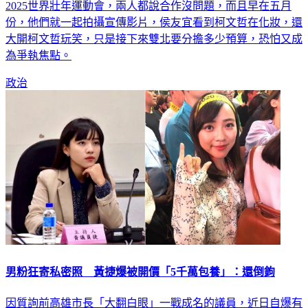
2025世界壯年運動會，兩人都說合作沒問題，而且早在五月
份，他們就一起拍攝宣傳影片，侯友宜看到柯文哲在化妝，還
大開柯文哲玩笑，只是接下來雙北要分擔多少預算，恐怕又成
為爭執焦點。
政治
男粉狂寄私密照 黃捷爆被開價「5千萬包養」：還倒鉤
因質詢前高雄市長「大翻白眼」一戰成名的議員，近日自爆有