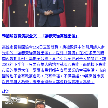
韓國瑜就職演說全文 「讓春天從高雄出發」
高雄市長韓國瑜今(25)日宣誓就職，典禮致詞中他引用詩人余
光中的「讓春天從高雄出發」，提到「韓流」在2百多天的時
間內轟動北部、轟動全台灣，甚至引起全世界華人的關注，讓
2018的下半年，只要有華人的地方就關心高雄，而他接下高雄
市長的重責大任，要讓市民們都有安居樂業的幸福生活，市府
團隊也不會有政黨色彩，只有幸福，不僅要讓278萬高雄市民
以做高雄人為榮，未來全球華人都會以做高雄人為榮。
政治