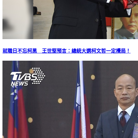
就職日不忘柯黑 王世堅預言：總統大選柯文哲一定攪局！