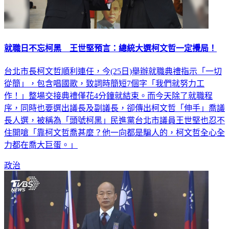
就職日不忘柯黑 王世堅預言：總統大選柯文哲一定攪局！
台北市長柯文哲順利連任，今(25日)舉辦就職典禮指示「一切
從簡」，包含唱國歌，致詞時簡短7個字「我們就努力工
作！」整場交接典禮僅花4分鐘就結束。而今天除了就職程
序，同時也要選出議長及副議長，卻傳出柯文哲「伸手」喬議
長人選，被稱為「頭號柯黑」民進黨台北市議員王世堅也忍不
住開嗆「靠柯文哲喬甚麼？他一向都是騙人的，柯文哲全心全
力都在喬大巨蛋。」
政治