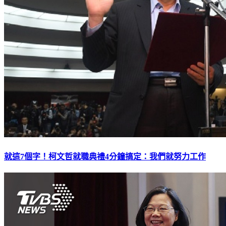
就這7個字！柯文哲就職典禮4分鐘搞定：我們就努力工作