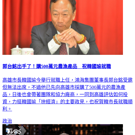
郭台銘出手了！購500萬元農漁產品 祝韓國瑜就職
高雄市長韓國瑜今舉行就職上任，鴻海集團董事長郭台銘受邀
但無法出席，不過他已先向高雄市採購了500萬元的農漁產
品，日後也會帶著團隊和協力廠商，一同到高雄評估如何投
資，力挺韓國瑜「拚經濟」的主要政見，也祝賀韓市長就職順
利。
政治