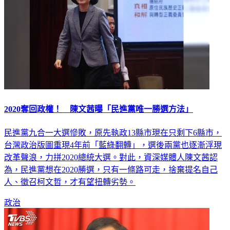
2020奪回政權！ 陳文茜曝「民進黨唯一勝選方法」
民進黨九合一大選慘敗，原先執政13縣市現在只剩下6縣市，
台灣政治版圖重現4年前「藍綠翻轉」，選後兩黨也逐漸浮現
改革聲浪，力拼2020總統大選。對此，資深媒體人陳文茜認
為，民進黨想在2020勝選，只有一條路可走，捨棄提名自己
人、徵召柯文哲，才有望扭轉劣勢。
政治