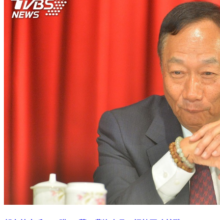
郭台銘出手了！購500萬元農漁產品 祝韓國瑜就職