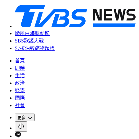
颱風白海豚動態
SBS歌謠大戰
沙拉油致癌物超標
首頁
即時
生活
政治
娛樂
國際
社會
更多