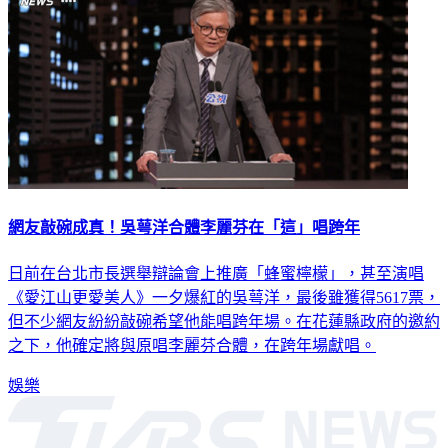
網友敲碗成真！吳萼洋合體李麗芬在「這」唱跨年
日前在台北市長選舉辯論會上推廣「蜂蜜檸檬」，甚至演唱
《愛江山更愛美人》一夕爆紅的吳萼洋，最後雖獲得5617票，
但不少網友紛紛敲碗希望他能唱跨年場。在花蓮縣政府的邀約
之下，他確定將與原唱李麗芬合體，在跨年場獻唱。
娛樂