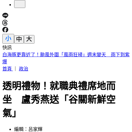
快訊
南港瑪莎拉蒂撞路邊車輛！駕駛肇逃留「喪屍菸彈」
首頁
｜
政治
透明禮物！就職典禮席地而
坐 盧秀燕送「谷關新鮮空
氣」
編輯：呂家輝
發佈時間：2018.12.25 13:00