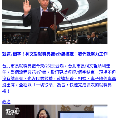
就這7個字！柯文哲就職典禮4分鐘搞定：我們就努力工作
台北市長就職典禮今天(25日)登場，台北市長柯文哲順利連
任，整個流程只花4分鐘，致詞更以短短7個字結束，現場不但
沒有請貴賓，也沒民眾觀禮，就連柯爸、柯媽、妻子陳佩琪都
沒出席，全程以「一切從簡」為旨，快速完成這次的就職典
禮！
政治