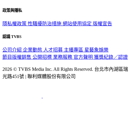
政策與隱私
隱私權政策
性騷擾防治措施
網站使用協定
版權宣告
認識 TVBS
公司介紹
企業動態
人才招募
主播專區
星藝象娛樂
節目版權銷售
公開招標
業務服務
官方聲明
獲獎紀錄／認證
2026 © TVBS Media Inc. All Rights Reserved. 台北市內湖區瑞
光路451號 | 聯利媒體股份有限公司