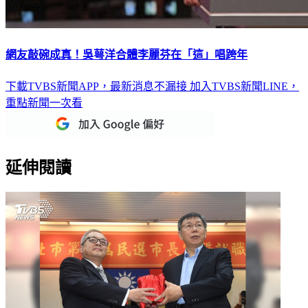
網友敲碗成真！吳萼洋合體李麗芬在「這」唱跨年
下載TVBS新聞APP，最新消息不漏接
加入TVBS新聞LINE，
重點新聞一次看
延伸閱讀