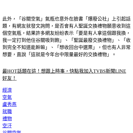
此外，「谷關空氣」氣瓶也意外在臉書「爆廢公社」上引起話
題，有網友就發文詢問，是否會有人聖誕交換禮物願意收到這
個空氣瓶，結果許多網友紛紛表示「要是有人拿這個跟我換，
我一定打到他住谷關吸到飽」、「聖誕最廢交換禮物」、「收
到完全不知道能幹嘛」、「想收回台中選票」，但也有人非常
想要，直說「這就是今年台中限量最好的交換禮物」。
最HOT話題在這！想跟上時事，快點我加入TVBS新聞LINE
好友！
經濟
空氣
盧秀燕
就職
禮物
空汙
谷關空氣