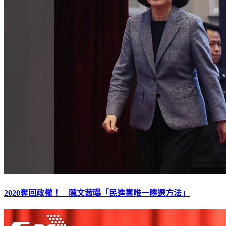
2020奪回政權！ 陳文茜曝「民進黨唯一勝選方法」