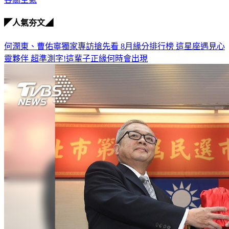
◤人氣夯文◢
何潤東、曹佑寧獨家專訪搶先看
8月緣分排行榜 這星座遇見心
靈夥伴
超準測字!這輩子正緣何時會出現