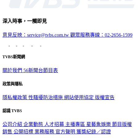
深入時事，一觸即見
意見反映：service@tvbs.com.tw
觀眾服務專線：02-2656-1599
TVBS新聞網
關於我們
56新聞台節目表
政策與隱私
隱私權政策
性騷擾防治措施
網站使用協定
版權宣告
認識 TVBS
公司介紹
企業動態
人才招募
主播專區
星藝象娛樂
節目版權
銷售
公開招標
業務服務
官方聲明
獲獎紀錄／認證