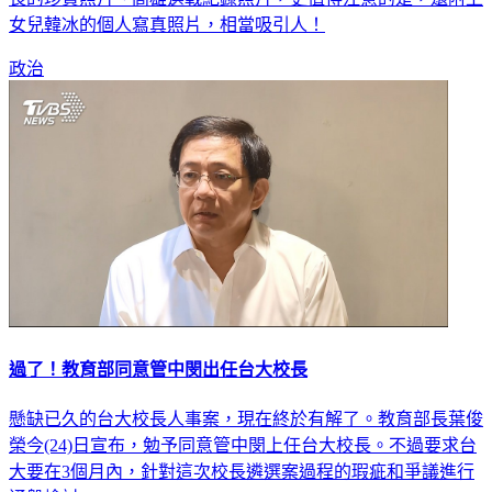
女兒韓冰的個人寫真照片，相當吸引人！
政治
過了！教育部同意管中閔出任台大校長
懸缺已久的台大校長人事案，現在終於有解了。教育部長葉俊
榮今(24)日宣布，勉予同意管中閔上任台大校長。不過要求台
大要在3個月內，針對這次校長遴選案過程的瑕疵和爭議進行