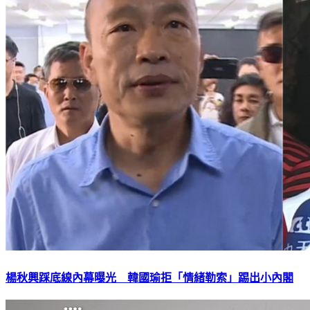
楊秋興踩底線內幕曝光 韓國瑜拒「情緒勒索」踢出小內閣