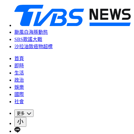
颱風白海豚動態
SBS歌謠大戰
沙拉油致癌物超標
首頁
即時
生活
政治
娛樂
國際
社會
更多