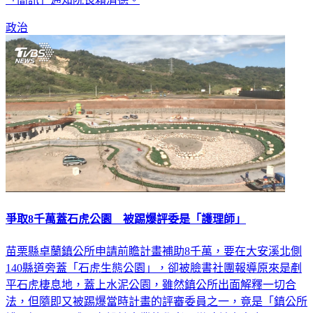
政治
爭取8千萬蓋石虎公園 被踢爆評委是「護理師」
苗栗縣卓蘭鎮公所申請前瞻計畫補助8千萬，要在大安溪北側
140縣道旁蓋「石虎生態公園」，卻被臉書社團報導原來是剷
平石虎棲息地，蓋上水泥公園，雖然鎮公所出面解釋一切合
法，但隨即又被踢爆當時計畫的評審委員之一，竟是「鎮公所