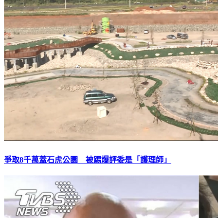
爭取8千萬蓋石虎公園 被踢爆評委是「護理師」