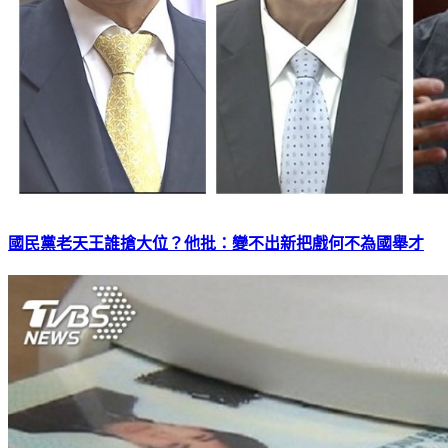
國民黨老天王誰搶大位？他批：變不出新把戲何不為國舉才