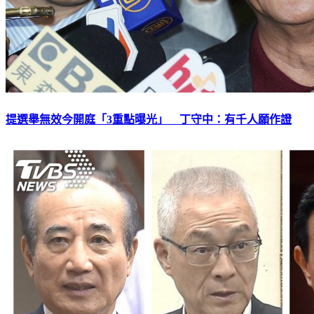
提選舉無效今開庭「3重點曝光」 丁守中：有千人願作證