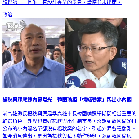
護理師」，且唯一有設計專業的學者，當時並未出席。
政治
楊秋興踩底線內幕曝光 韓國瑜拒「情緒勒索」踢出小內閣
前高雄縣長楊秋興原是準高雄市長韓國瑜選舉期間相當重要的
輔選角色，外界也看好楊秋興出任副市長，沒想到韓國瑜20日
公布的小內閣名單卻沒有楊秋興的名字，引起外界各種揣測。
如今消息傳出，是因為楊秋興私下動作頻頻，踩到韓國瑜底