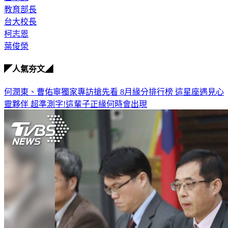
教育部長
台大校長
柯志恩
葉俊榮
◤人氣夯文◢
何潤東、曹佑寧獨家專訪搶先看
8月緣分排行榜 這星座遇見心
靈夥伴
超準測字!這輩子正緣何時會出現