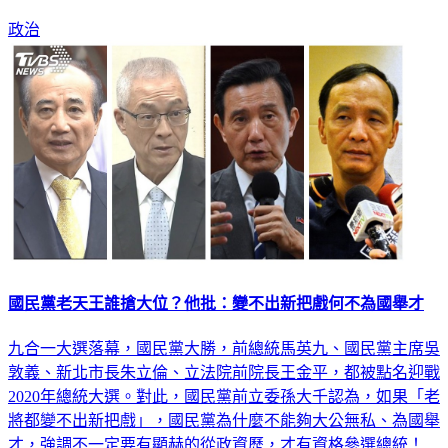
政治
國民黨老天王誰搶大位？他批：變不出新把戲何不為國舉才
九合一大選落幕，國民黨大勝，前總統馬英九、國民黨主席吳
敦義、新北市長朱立倫、立法院前院長王金平，都被點名迎戰
2020年總統大選。對此，國民黨前立委孫大千認為，如果「老
將都變不出新把戲」，國民黨為什麼不能夠大公無私、為國舉
才，強調不一定要有顯赫的從政資歷，才有資格參選總統！