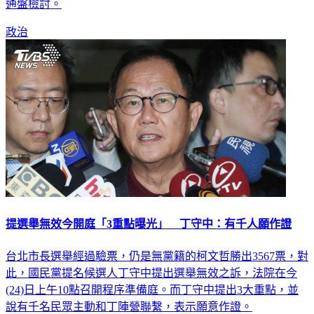
通盤檢討。
政治
提選舉無效今開庭「3重點曝光」 丁守中：有千人願作證
台北市長選舉經過驗票，仍是無黨籍的柯文哲勝出3567票，對
此，國民黨提名候選人丁守中提出選舉無效之訴，法院在今
(24)日上午10點召開程序準備庭。而丁守中提出3大重點，並
說有千名民眾主動和丁陣營聯繫，表示願意作證。