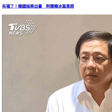
有福了！韓國瑜將出書 附贈韓冰寫真照