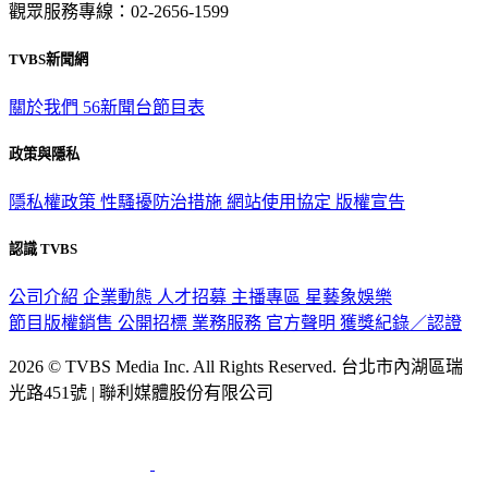
觀眾服務專線：02-2656-1599
TVBS新聞網
關於我們
56新聞台節目表
政策與隱私
隱私權政策
性騷擾防治措施
網站使用協定
版權宣告
認識 TVBS
公司介紹
企業動態
人才招募
主播專區
星藝象娛樂
節目版權銷售
公開招標
業務服務
官方聲明
獲獎紀錄／認證
2026 © TVBS Media Inc. All Rights Reserved. 台北市內湖區瑞
光路451號 | 聯利媒體股份有限公司