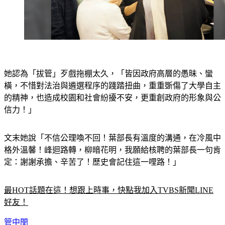
她認為「拔管」歹戲拖棚太久，「皆因政府高層的愚昧、蠻
橫，不惜對法治與遴選程序的踐踏扭曲，重重斲傷了大學自主
的精神，也造成校園和社會紛擾不安，更重創政府的形象與公
信力！」
文末她說「不信公理喚不回！葉部長有溫度的溝通，在冷風中
格外溫馨！峰迴路轉，柳暗花明，我願給核聘的葉部長一句肯
定：謝謝承擔、辛苦了！歷史會記住這一哩路！」
最HOT話題在這！想跟上時事，快點我加入TVBS新聞LINE
好友！
管中閔