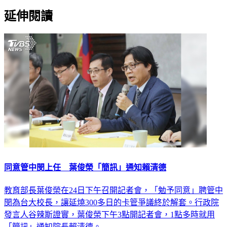
延伸閱讀
同意管中閔上任 葉俊榮「簡訊」通知賴清德
教育部長葉俊榮在24日下午召開記者會，「勉予同意」聘管中
閔為台大校長，讓延燒300多日的卡管爭議終於解套。行政院
發言人谷辣斯證實，葉俊榮下午3點開記者會，1點多時就用
「簡訊」通知院長賴清德。