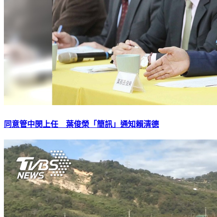
同意管中閔上任 葉俊榮「簡訊」通知賴清德