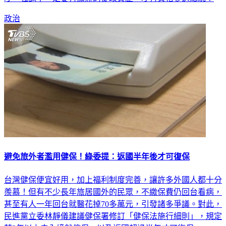
政治
避免旅外者濫用健保！綠委提：返國半年後才可復保
台灣健保便宜好用，加上福利制度完善，讓許多外國人都十分
羨慕！但有不少長年旅居國外的民眾，不繳保費仍回台看病，
甚至有人一年回台就醫花掉70多萬元，引發諸多爭議。對此，
民進黨立委林靜儀建議健保署修訂「健保法施行細則」，規定