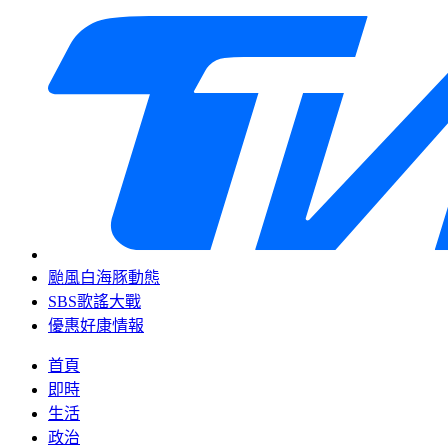
颱風白海豚動態
SBS歌謠大戰
優惠好康情報
首頁
即時
生活
政治