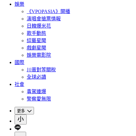
娛樂
《VPOPASIA》開播
演唱會搶票情報
日韓爆米花
歌手動態
綜藝星聞
戲劇星聞
娛樂電影院
國際
川普對等關稅
全球必讀
社會
毒駕連爆
警察愛無限
更多