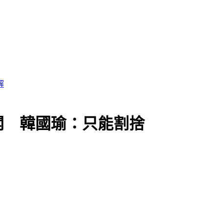
解
閣 韓國瑜：只能割捨