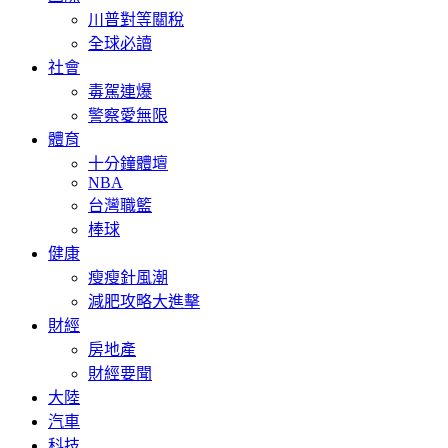
川普對等關稅
全球必讀
社會
毒駕連爆
警察愛無限
體育
十分鐘體壇
NBA
台灣職籃
棒球
健康
瘦瘦針風潮
減肥攻略大進擊
財經
房地產
財經要聞
大陸
汽車
科技