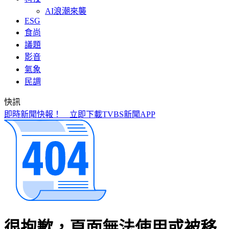
AI浪潮來襲
ESG
食尚
議題
影音
氣象
民調
快訊
盲眼龍婆2026年5預言中2個？剩3大預言其1波及台灣
很抱歉，頁面無法使用或被移