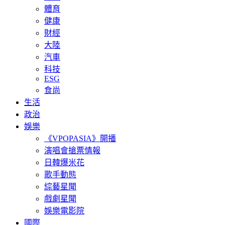
體育
健康
財經
大陸
汽車
科技
ESG
食尚
生活
政治
娛樂
《VPOPASIA》開播
演唱會搶票情報
日韓爆米花
歌手動態
綜藝星聞
戲劇星聞
娛樂電影院
國際